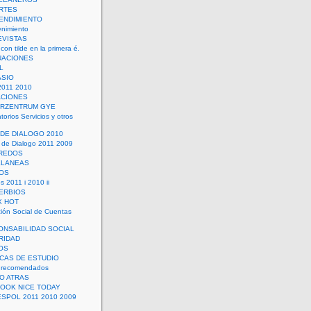
RTES
ENDIMIENTO
enimiento
EVISTAS
con tilde en la primera é.
UACIONES
L
ASIO
2011 2010
ACIONES
ERZENTRUM GYE
torios Servicios y otros
 DE DIALOGO 2010
 de Dialogo 2011 2009
CREDOS
ELANEAS
OS
s 2011 i 2010 ii
ERBIOS
X HOT
ión Social de Cuentas
ONSABILIDAD SOCIAL
RIDAD
OS
ICAS DE ESTUDIO
 recomendados
ÑO ATRAS
LOOK NICE TODAY
ESPOL 2011 2010 2009