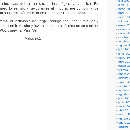
julio 20
 educativas del plano social, tecnológico y científico. En
junio 20
moro lo sentido y vivido entre el impulso por cumplir y los
mayo 2
ntinua formación en el marco de desarrollo profesional.
abril 20
marzo 2
reciar el testimonio de Jorge Rodrigo por unos 7 minutos y
febrero 
enero 2
os sentir el calor y luz del talento politécnico en su afán de
diciembr
OL y servir al País. Ver:
noviemb
octubre
Video no1
septiem
agosto 
julio 201
junio 20
mayo 20
abril 20
marzo 2
febrero 
enero 2
diciemb
noviemb
octubre
septiem
agosto 
julio 20
junio 20
mayo 2
abril 20
marzo 2
febrero 
enero 2
diciemb