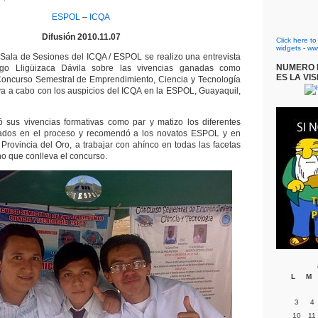
ESPOL
–
ICQA
Difusión 2010.11.07
Click here t
widgets
-
ww
 Sala de Sesiones del ICQA / ESPOL se realizo una entrevista
NUMERO D
igo Lligüizaca Dávila sobre las vivencias ganadas como
ES LA VIS
 Concurso Semestral de Emprendimiento, Ciencia y Tecnología
a a cabo con los auspicios del ICQA en la ESPOL, Guayaquil,
ó sus vivencias formativas como par y matizo los diferentes
dos en el proceso y recomendó a los novatos ESPOL y en
 Provincia del Oro, a trabajar con ahínco en todas las facetas
o que conlleva el concurso.
L
M
3
4
10
11