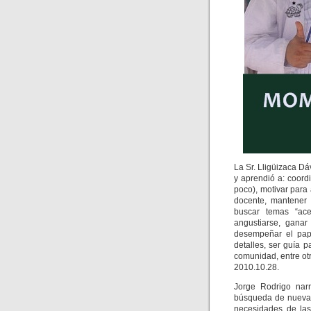
La Sr. Lligüizaca D
y aprendió a: coord
poco), motivar para 
docente, mantener 
buscar temas “ace
angustiarse, ganar 
desempeñar el pape
detalles, ser guía p
comunidad, entre otr
2010.10.28.
Jorge Rodrigo nar
búsqueda de nuevas 
necesidades de las