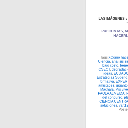
LAS IMÁGENES y
PREGUNTAS, A
HACERL
Tags:
¿Cómo hace
Ciencia
,
análisis sí
bajo costo
,
benef
CSECT
,
degradaci
ideas
,
ECUAD
Estrategias Sugeri
formativa
,
EXPER
amistades
,
giganto
Machala
,
Mis viv
PAOLA ALMEIDA
,
del concurso
,
pl
CIENCIA CENTR
soluciones
,
vart1
Poste