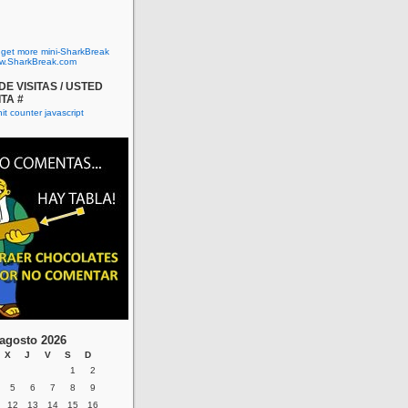
o get more mini-SharkBreak
w.SharkBreak.com
E VISITAS / USTED
ITA #
agosto 2026
X
J
V
S
D
1
2
5
6
7
8
9
12
13
14
15
16