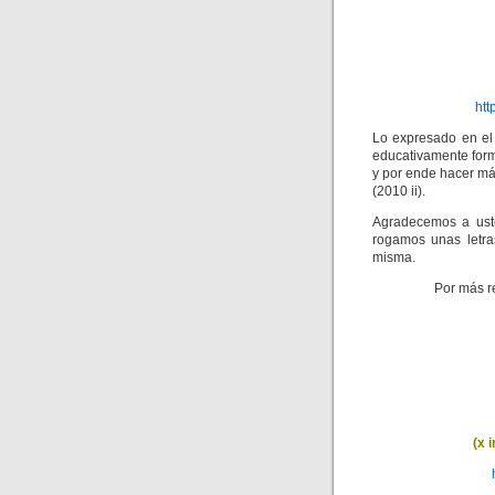
ht
Lo expresado en el
educativamente form
y por ende hacer má
(2010 ii).
Agradecemos a uste
rogamos unas letra
misma.
Por más r
(x 