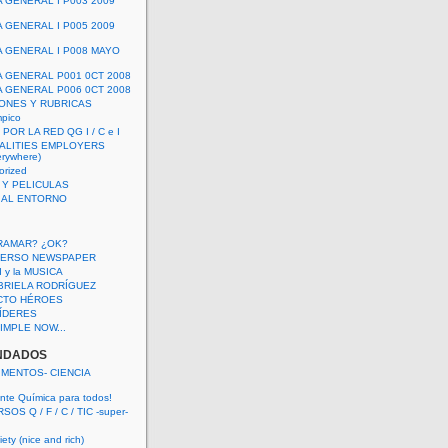
A GENERAL I P003 2009
A GENERAL I P005 2009
A GENERAL I P008 MAYO
A GENERAL P001 0CT 2008
A GENERAL P006 0CT 2008
ONES Y RUBRICAS
mpico
POR LA RED QG I / C e I
ALITIES EMPLOYERS
rywhere)
orized
 Y PELICULAS
S AL ENTORNO
RAMAR? ¿OK?
VERSO NEWSPAPER
 I y la MUSICA
BRIELA RODRÍGUEZ
CTO HÉROES
 LÍDERES
IMPLE NOW...
NDADOS
IMENTOS- CIENCIA
nte Química para todos!
OS Q / F / C / TIC -super-
ety (nice and rich)