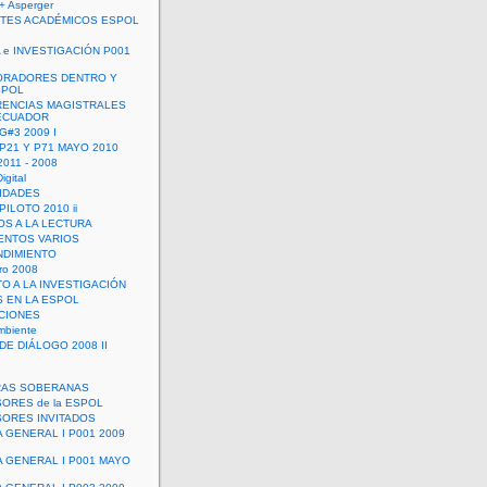
+ Asperger
TES ACADÉMICOS ESPOL
 e INVESTIGACIÓN P001
ORADORES DENTRO Y
SPOL
ENCIAS MAGISTRALES
 ECUADOR
G#3 2009 I
 P21 Y P71 MAYO 2010
011 - 2008
igital
IDADES
ILOTO 2010 ii
OS A LA LECTURA
NTOS VARIOS
DIMIENTO
ro 2008
O A LA INVESTIGACIÓN
 EN LA ESPOL
ACIONES
mbiente
DE DIÁLOGO 2008 II
RAS SOBERANAS
ORES de la ESPOL
ORES INVITADOS
A GENERAL I P001 2009
A GENERAL I P001 MAYO