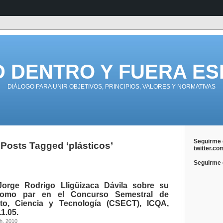
D DENTRO Y FUERA ES
DIÁLOGO PARA UNIR OBJETIVOS, PRINCIPIOS, VALORES Y NORMATIVAS
Seguirme 
Posts Tagged ‘plásticos’
twitter.co
Seguirme e
Jorge Rodrigo Lligüizaca Dávila sobre su
 como par en el Concurso Semestral de
to, Ciencia y Tecnología (CSECT), ICQA,
1.05.
h, 2010