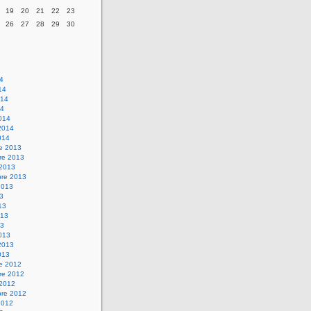
19
20
21
22
23
26
27
28
29
30
14
14
014
14
014
2014
014
re 2013
re 2013
 2013
bre 2013
2013
13
13
013
13
013
2013
013
re 2012
re 2012
 2012
bre 2012
2012