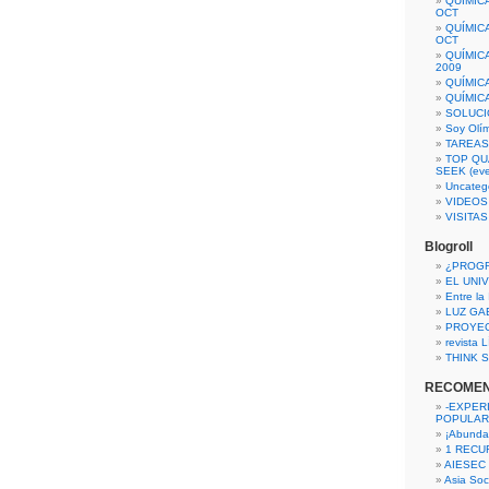
QUÍMIC
OCT
QUÍMIC
OCT
QUÍMIC
2009
QUÍMIC
QUÍMIC
SOLUCI
Soy Olí
TAREAS 
TOP QU
SEEK (eve
Uncateg
VIDEOS
VISITA
Blogroll
¿PROG
EL UNI
Entre la
LUZ GA
PROYE
revista
THINK S
RECOME
-EXPER
POPULAR
¡Abunda
1 RECURS
AIESEC
Asia Soci