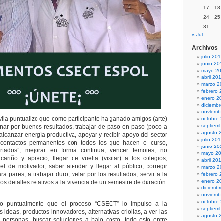
17
18
24
25
31
« Jul
Archivos
julio 20
junio 20
mayo 2
abril 20
marzo 2
febrero 
enero 2
diciemb
noviemb
ávila puntualizo que como participante ha ganado amigos (arte)
octubre
septiem
inar por buenos resultados, trabajar de paso en paso (poco a
agosto 
alcanzar energía productiva, apoyar y recibir apoyo del sector
julio 20
contactos permanentes con todos los que hacen el curso,
junio 20
rtados”, mejorar en forma continua, vencer temores, no
mayo 2
cariño y aprecio, llegar de vuelta (visitar) a los colegios,
abril 20
l de motivador, saber atender y llegar al público, corregir
marzo 2
ara pares, a trabajar duro, velar por los resultados, servir a la
febrero 
enero 2
os detalles relativos a la vivencia de un semestre de duración.
diciemb
noviemb
octubre
ro puntualmente que el proceso “CSECT” lo impulso a la
septiem
ideas, productos innovadores, alternativas criollas, a ver las
agosto 
 personas, buscar soluciones a bajo costo, todo esto entre