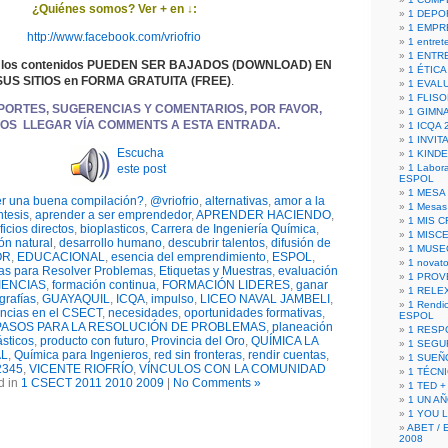
¿Quiénes somos? Ver + en ↓:
1 DEPO
1 EMPR
http://www.facebook.com/vriofrio
1 entret
1 ENTR
 los contenidos PUEDEN SER BAJADOS (DOWNLOAD) EN
1 ÉTICA 
SUS SITIOS en FORMA GRATUITA (FREE)
.
1 EVAL
1 FLISO
PORTES, SUGERENCIAS Y COMENTARIOS, POR FAVOR,
1 GIMN
OS LLEGAR VÍA COMMENTS A ESTA ENTRADA.
1 ICQA 
1 INVIT
Escucha
1 KIND
este post
1 Labora
ESPOL
1 MESA
r una buena compilación?
,
@vriofrio
,
alternativas
,
amor a la
1 Mesas
ntesis
,
aprender a ser emprendedor
,
APRENDER HACIENDO
,
1 MIS 
icios directos
,
bioplasticos
,
Carrera de Ingeniería Química
,
1 MISC
ón natural
,
desarrollo humano
,
descubrir talentos
,
difusión de
1 MUSE
OR
,
EDUCACIONAL
,
esencia del emprendimiento
,
ESPOL
,
1 novato
das para Resolver Problemas
,
Etiquetas y Muestras
,
evaluación
1 PROV
IENCIAS
,
formación continua
,
FORMACIÓN LIDERES
,
ganar
1 RELE
grafías
,
GUAYAQUIL
,
ICQA
,
impulso
,
LICEO NAVAL JAMBELI
,
1 Rendic
encias en el CSECT
,
necesidades
,
oportunidades formativas
,
ESPOL
PASOS PARA LA RESOLUCIÓN DE PROBLEMAS
,
planeación
1 RESP
ásticos
,
producto con futuro
,
Provincia del Oro
,
QUÍMICA LA
1 SEGU
AL
,
Química para Ingenieros
,
red sin fronteras
,
rendir cuentas
,
1 SUEÑ
2345
,
VICENTE RIOFRÍO
,
VÍNCULOS CON LA COMUNIDAD
1 TÉCN
d in
1 CSECT 2011 2010 2009
|
No Comments »
1 TED +
1 UN A
1 YOU 
ABET / 
2008