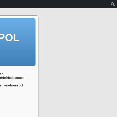
POL
en
m/riofriodocespol
n vriofrioespol