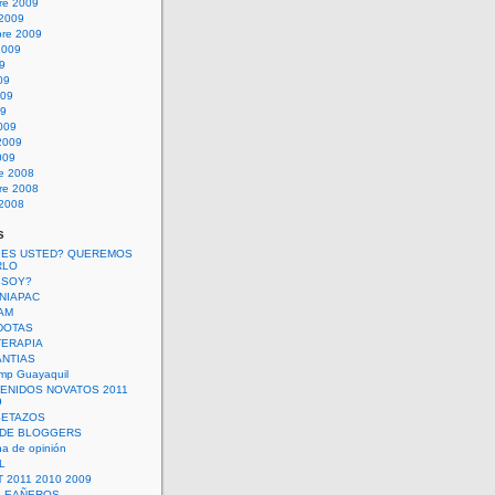
re 2009
 2009
bre 2009
2009
09
09
009
09
009
2009
009
re 2008
re 2008
 2008
s
 ES USTED? QUEREMOS
RLO
 SOY?
UNIAPAC
AM
DOTAS
TERAPIA
ANTIAS
mp Guayaquil
VENIDOS NOVATOS 2011
9
SETAZOS
 DE BLOGGERS
a de opinión
L
 2011 2010 2009
PLEAÑEROS