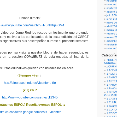
noviemb
octubre
septiem
agosto 
julio 20
Enlace directo:
junio 20
mayo 2
tp://www.youtube.com/watch?v=NSNHtqalGM4
abril 20
marzo 2
 vídeo por Jorge Rodrigo recoge un testimonio que pretende
febrero 
ar y motivar a los participantes de la sexta edición del CSECT
enero 2
s significativos sus desempeños durante el presente semestre
diciemb
noviemb
octubre
des por su visita a nuestro blog y de haber segundos, os
Categoría
s en la sección
COMMENTS
de esta entrada, al final de la
¿QUIEN
CONOCE
¿QUIEN
ecursos educativos quedan con ustedes los enlaces:
1 ACE-
1 AMCH
(Siempre +) en
↓:
1 ANÉC
1 ARTE
http://blog.espol.edu.ec/vicenteriofrio
1 AYUD
1 BarCa
(x +) en ↓:
1 BIEN
2010 200
http://www.youtube.com/user/vart12345
1 CAMI
1 CLUB
imágenes ESPOL) Reseña eventos ESPOL ↓:
1 column
1 COPO
http://picasaweb.google.com/tesis1.vicente/
1 CSECT
1 CUM