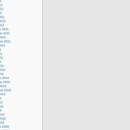
12
12
012
12
012
2012
012
e 2011
re 2011
 2011
bre 2011
2011
1
11
11
11
011
2011
011
re 2010
re 2010
 2010
bre 2010
2010
10
10
010
10
010
2010
010
re 2009