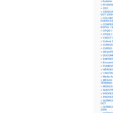
Autismo 
AYUDAN
CEC
CIENCIA
OCT 2008
COLAB
FUERA E
CONFER
ESPOL /
CPQG I 
CPQG I
CSECT 2
Cultura D
CURIOS
CURSO P
DESAFÍ
DOCUME
EMPREN
Encuent
FOMENT
HÉROES
I INVIT
Medio A
MESAS 
TÉRMINO
MÚSICA
NUEST
PROFES
PROFES
QUÍMIC
OCT
QUÍMIC
2009