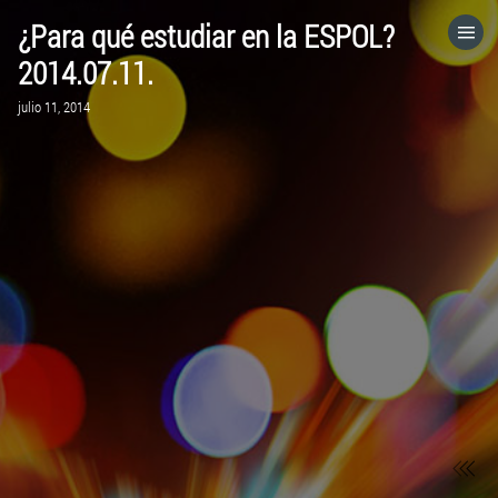
¿Para qué estudiar en la ESPOL?
HOME
2014.07.11.
julio 11, 2014
CATEGORÍAS
IR A
VISITA EL SITIO WEB