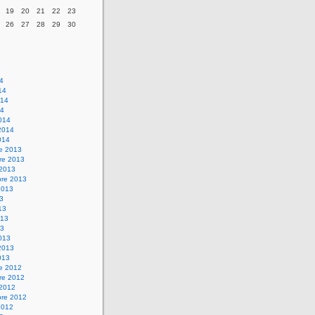
19
20
21
22
23
26
27
28
29
30
14
14
014
14
014
2014
014
re 2013
re 2013
 2013
bre 2013
2013
13
13
013
13
013
2013
013
re 2012
re 2012
 2012
bre 2012
2012