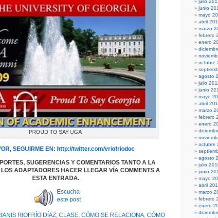
julio 20
junio 20
mayo 2
abril 20
marzo 2
febrero 
enero 2
diciembr
noviemb
octubre
septiem
agosto 
julio 201
junio 20
mayo 20
abril 20
marzo 2
febrero 
enero 2
diciemb
PROUD TO SAY UGA
noviemb
octubre
VOR, SEGUIRME EN
:
http://twitter.com/vriofriodoc
septiem
agosto 
PORTES, SUGERENCIAS Y COMENTARIOS TANTO A LA
julio 20
 LOS ADAPTADORES HACER LLEGAR VÍA COMMENTS A
junio 20
ESTA ENTRADA.
mayo 2
abril 20
Escucha
marzo 2
este post
febrero 
enero 2
diciemb
IANIS RIOFRÍO DÍAZ
,
CLASE
,
CÓMO SE RELACIONA
,
CÓMO