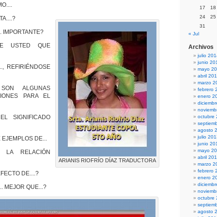
....
17
18
24
25
A....?
31
.. IMPORTANTE?
« Jul
EE USTED QUE
Archivos
julio 20
junio 20
.., REFIRIÉNDOSE
mayo 2
abril 20
marzo 2
 SON ALGUNAS
febrero 
CIONES PARA EL
enero 2
diciemb
noviemb
EL SIGNIFICADO
octubre
septiem
agosto 
julio 20
 EJEMPLOS DE...
junio 20
mayo 2
 LA RELACIÓN
abril 20
ARIANIS RIOFRÍO DÍAZ TRADUCTORA
marzo 2
febrero 
FECTO DE....?
enero 2
diciemb
. MEJOR QUE...?
noviemb
octubre
septiem
agosto 