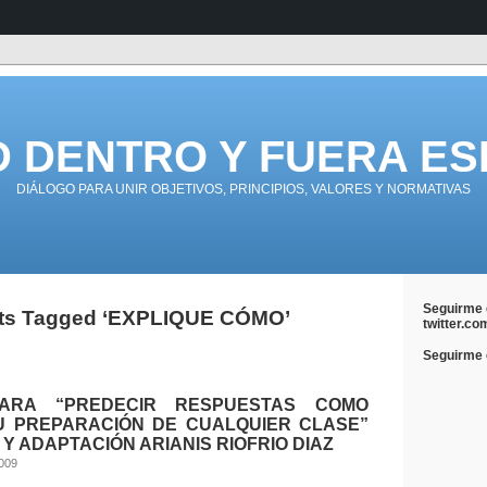
D DENTRO Y FUERA ES
DIÁLOGO PARA UNIR OBJETIVOS, PRINCIPIOS, VALORES Y NORMATIVAS
Seguirme 
ts Tagged ‘EXPLIQUE CÓMO’
twitter.co
Seguirme e
ARA “PREDECIR RESPUESTAS COMO
U PREPARACIÓN DE CUALQUIER CLASE”
Y ADAPTACIÓN ARIANIS RIOFRIO DIAZ
2009