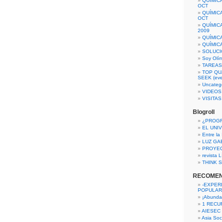
QUÍMIC
OCT
QUÍMIC
OCT
QUÍMIC
2009
QUÍMIC
QUÍMIC
SOLUCI
Soy Olí
TAREAS 
TOP QU
SEEK (eve
Uncateg
VIDEOS
VISITA
Blogroll
¿PROG
EL UNI
Entre la
LUZ GA
PROYE
revista
THINK S
RECOME
-EXPER
POPULAR
¡Abunda
1 RECURS
AIESEC
Asia Soci