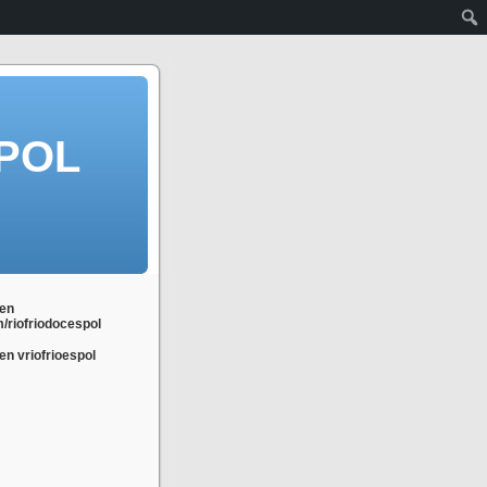
POL
en
m/riofriodocespol
n vriofrioespol