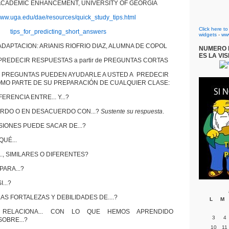
 ACADEMIC ENHANCEMENT, UNIVERSITY OF GEORGIA
/www.uga.edu/dae/resources/quick_study_tips.html
Click here t
tips_for_predicting_short_answers
widgets
-
ww
DAPTACION: ARIANIS RIOFRIO DIAZ, ALUMNA DE COPOL
NUMERO D
ES LA VIS
REDECIR RESPUESTAS a partir de PREGUNTAS CORTAS
S PREGUNTAS PUEDEN AYUDARLE A USTED A PREDECIR
O PARTE DE SU PREPARACIÓN DE CUALQUIER CLASE:
ERENCIA ENTRE... Y...?
ERDO O EN DESACUERDO CON...?
Sustente su respuesta
.
IONES PUEDE SACAR DE...?
QUÉ...
..., SIMILARES O DIFERENTES?
PARA...?
...?
AS FORTALEZAS Y DEBILIDADES DE....?
L
M
RELACIONA... CON LO QUE HEMOS APRENDIDO
3
4
OBRE...?
10
11