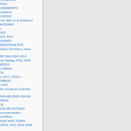
RTES
ENDIMIENTO
enimiento
EVISTAS
con tilde en la primera é.
UACIONES
L
ASIO
2011 2010
ACIONES
ERZENTRUM GYE
torios Servicios y otros
 DE DIALOGO 2010
 de Dialogo 2011 2009
CREDOS
ELANEAS
OS
s 2011 i 2010 ii
ERBIOS
X HOT
ión Social de Cuentas
ONSABILIDAD SOCIAL
RIDAD
OS
ICAS DE ESTUDIO
 recomendados
ÑO ATRAS
LOOK NICE TODAY
ESPOL 2011 2010 2009