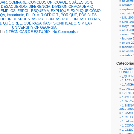
noviemb
SAR
,
COMPARE
,
CONCLUSION
,
COPOL
,
CUÁLES SON
,
octubre
,
DESACUERDO
,
DIFERENCIA
,
DIVISION OF ACADEMIC
septiem
JEMPLOS
,
ESPOL
,
ESQUEMA
,
EXPLIQUE
,
EXPLIQUE CÓMO
,
agosto 
CQA
,
Importante
,
Ph. D. V. RIOFRIO T.
,
POR QUÉ
,
POSIBLES
julio 20
DECIR RESPUESTAS
,
PREGUNTAS
,
PREGUNTAS CORTAS
,
junio 20
N
,
QUÉ CREE
,
QUÉ PASARÍA SI
,
SIGNIFICADO
,
SIMILAR
,
mayo 2
UNIVERSITY OF GEORGIA
abril 20
d in
1 TÉCNICAS DE ESTUDIO
|
No Comments »
marzo 2
febrero 
enero 2
diciemb
noviemb
octubre
Categoría
¿QUIEN
CONOCE
¿QUIEN
1 ACE-
1 AMCH
1 ANÉC
1 ARTE
1 AYUD
1 BarCa
1 BIEN
2010 200
1 CAMI
1 CLUB
1 column
1 COPO
1 CSECT
1 CUM