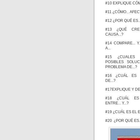
#10 EXPLIQUE CÓMO
#11 ¿CÓMO... AFECT
#12 ¿POR QUÉ ES.
#13 ¿QUÉ CR
CAUSA...?
#14 COMPARE... Y.
A...
#15 ¿CUALES
POSIBLES SOLU
PROBLEMA DE...?
#16 ¿CUÁL ES 
DE...?
#17EXPLIQUE Y DE
#18 ¿CUÁL ES
ENTRE... Y...?
#19 ¿CUÁL ES EL E
#20 ¿POR QUÉ ES..