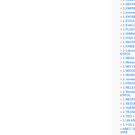
1 DEPO
1 EMPR
1 entret
1 ENTR
1 ÉTICA 
1 EVAL
1 FLISO
1 GIMN
1 ICQA 
1 INVIT
1 KIND
1 Labora
ESPOL
1 MESA
1 Mesas
1 MIS 
1 MISC
1 MUSE
1 novato
1 PROV
1 RELE
1 Rendic
ESPOL
1 RESP
1 SEGU
1 SUEÑ
1 TÉCN
1 TED +
1 UN A
1 YOU 
ABET / 
2008