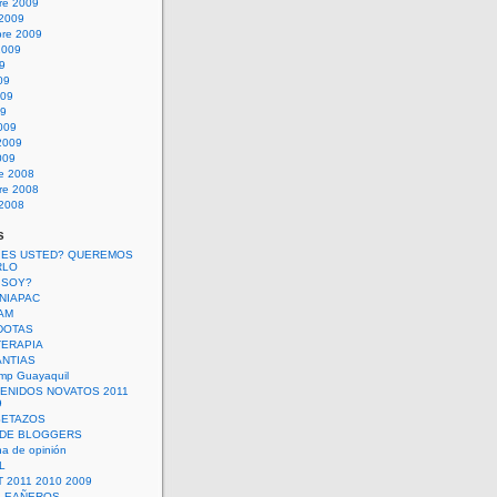
re 2009
 2009
bre 2009
2009
09
09
009
09
009
2009
009
re 2008
re 2008
 2008
s
 ES USTED? QUEREMOS
RLO
 SOY?
UNIAPAC
AM
DOTAS
TERAPIA
ANTIAS
mp Guayaquil
VENIDOS NOVATOS 2011
9
SETAZOS
 DE BLOGGERS
a de opinión
L
 2011 2010 2009
PLEAÑEROS