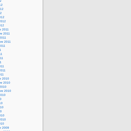
12
12
012
12
012
2012
012
e 2011
re 2011
 2011
bre 2011
2011
1
11
11
11
011
2011
011
re 2010
re 2010
 2010
bre 2010
2010
10
10
010
10
010
2010
010
re 2009