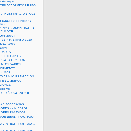
+ Asperger
TES ACADÉMICOS ESPOL
 e INVESTIGACIÓN P001
ORADORES DENTRO Y
SPOL
ENCIAS MAGISTRALES
 ECUADOR
G#3 2009 I
 P21 Y P71 MAYO 2010
011 - 2008
igital
IDADES
ILOTO 2010 ii
OS A LA LECTURA
NTOS VARIOS
DIMIENTO
ro 2008
O A LA INVESTIGACIÓN
 EN LA ESPOL
ACIONES
mbiente
DE DIÁLOGO 2008 II
RAS SOBERANAS
ORES de la ESPOL
ORES INVITADOS
A GENERAL I P001 2009
A GENERAL I P001 MAYO