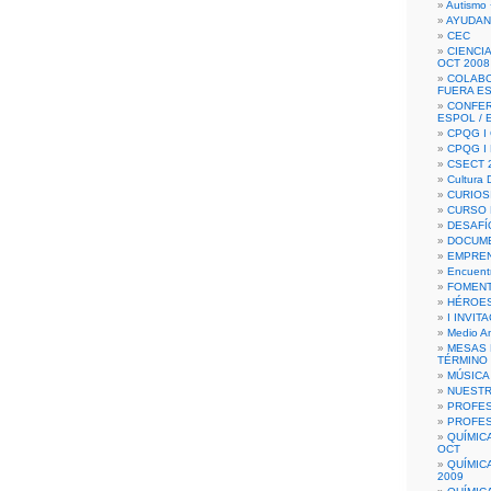
Autismo 
AYUDAN
CEC
CIENCIA
OCT 2008
COLAB
FUERA E
CONFER
ESPOL /
CPQG I 
CPQG I
CSECT 2
Cultura D
CURIOS
CURSO P
DESAFÍ
DOCUME
EMPREN
Encuent
FOMENT
HÉROES
I INVIT
Medio A
MESAS 
TÉRMINO
MÚSICA
NUEST
PROFES
PROFES
QUÍMIC
OCT
QUÍMIC
2009