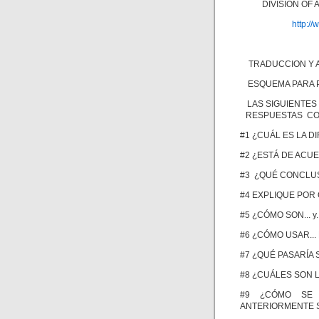
DIVISION OF
http:/
TRADUCCION Y A
ESQUEMA PARA P
LAS SIGUIENTE
RESPUESTAS COM
#1 ¿CUÁL ES LA DIF
#2 ¿ESTÁ DE ACU
#3 ¿QUÉ CONCLUS
#4 EXPLIQUE POR 
#5 ¿CÓMO SON... y
#6 ¿CÓMO USAR... 
#7 ¿QUÉ PASARÍA SI
#8 ¿CUÁLES SON L
#9 ¿CÓMO SE 
ANTERIORMENTE S