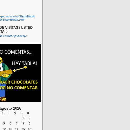
o get more mini-SharkBreak
w.SharkBreak.com
E VISITAS / USTED
ITA #
agosto 2026
X
J
V
S
D
1
2
5
6
7
8
9
12
13
14
15
16