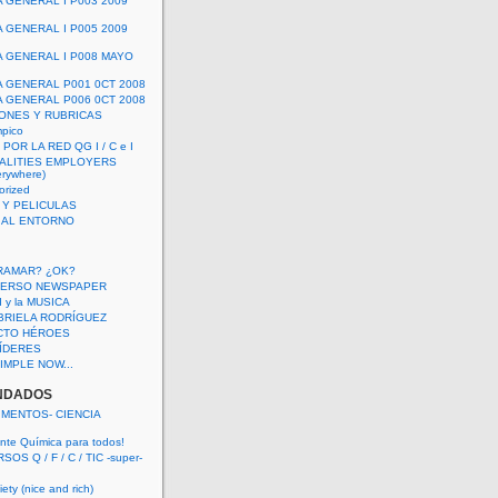
A GENERAL I P003 2009
A GENERAL I P005 2009
A GENERAL I P008 MAYO
A GENERAL P001 0CT 2008
A GENERAL P006 0CT 2008
ONES Y RUBRICAS
mpico
POR LA RED QG I / C e I
ALITIES EMPLOYERS
rywhere)
orized
 Y PELICULAS
S AL ENTORNO
RAMAR? ¿OK?
VERSO NEWSPAPER
 I y la MUSICA
BRIELA RODRÍGUEZ
CTO HÉROES
 LÍDERES
IMPLE NOW...
NDADOS
IMENTOS- CIENCIA
nte Química para todos!
OS Q / F / C / TIC -super-
ety (nice and rich)