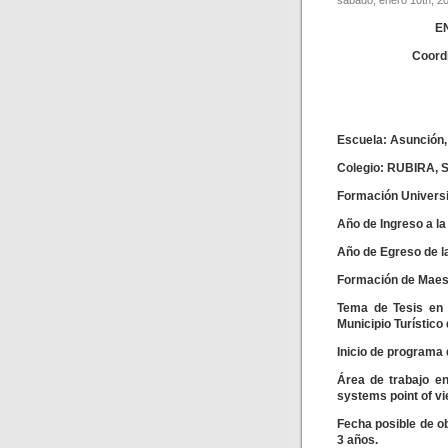
sábado, enero 10th, 2
E
Coord
Escuela: Asunción,
Colegio: RUBIRA, S
Formación Univers
Año de Ingreso a l
Año de Egreso de 
Formación de Maest
Tema de Tesis en M
Municipio Turístico
Inicio de programa 
Área de trabajo en
systems point of v
Fecha posible de o
3 años.