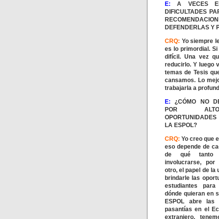
E:
A VECES EN
DIFICULTADES P
RECOMENDACIONE
DEFENDERLAS Y 
CRQ:
Yo siempre le
es lo primordial. S
difícil. Una vez 
reducirlo. Y luego
temas de Tesis qu
cansamos. Lo mejo
trabajarla a profun
E:
¿CÓMO NO D
POR AL
OPORTUNIDADES
LA ESPOL?
CRQ:
Yo creo que e
eso depende de cad
de qué tanto 
involucrarse, por
otro, el papel de la
brindarle las oport
estudiantes para
dónde quieran en s
ESPOL abre las 
pasantías en el Ec
extranjero, tene