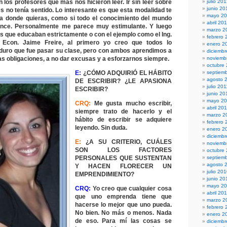
los profesores que más nos hicieron leer. Ir sin leer sobre
julio 20
junio 20
s no tenía sentido. Lo interesante es que esta modalidad te
mayo 2
ta donde quieras, como si todo el conocimiento del mundo
abril 20
cance. Personalmente me parece muy estimulante. Y luego
marzo 2
es que educaban estrictamente o con el ejemplo como el Ing.
febrero 
 Econ. Jaime Freire, al primero yo creo que todos lo
enero 2
duro que fue pasar su clase, pero con ambos aprendimos a
diciembr
as obligaciones, a no dar excusas y a esforzarnos siempre.
noviemb
octubre
E:
¿CÓMO ADQUIRIÓ EL HÁBITO
septiem
agosto 
DE ESCRIBIR? ¿LE APASIONA
julio 201
ESCRIBIR?
junio 20
mayo 20
CRQ:
Me gusta mucho escribir,
abril 20
siempre trato de hacerlo y el
marzo 2
hábito de escribir se adquiere
febrero 
leyendo. Sin duda.
enero 2
diciemb
E:
¿A SU CRITERIO, CUÁLES
noviemb
SON LOS FACTORES
octubre
PERSONALES QUE SUSTENTAN
septiem
agosto 
Y HACEN FLORECER UN
julio 20
EMPRENDIMIENTO?
junio 20
mayo 2
CRQ:
Yo creo que cualquier cosa
abril 20
que uno emprenda tiene que
marzo 2
hacerse lo mejor que uno pueda.
febrero 
No bien. No más o menos. Nada
enero 2
de eso. Para mí las cosas se
diciemb