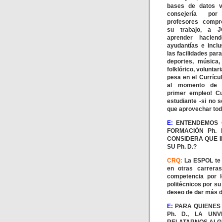
bases de datos vi
consejería po
profesores compr
su trabajo, a 
aprender haciend
ayudantías e inclu
las facilidades para
deportes, música, 
folklórico, voluntar
pesa en el Currícu
al momento de c
primer empleo! C
estudiante -si no s
que aprovechar todo
E:
ENTENDEMOS 
FORMACIÓN Ph. 
CONSIDERA QUE 
SU Ph. D.?
CRQ:
La ESPOL te 
en otras carrera
competencia por l
politécnicos por s
deseo de dar más d
E:
PARA QUIENES
Ph. D., LA UN