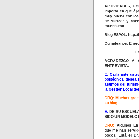
ACTIVIDADES, HOB
importa en qué épo
muy buena con los 
de surfear y hac
muchísimo.
Blog ESPOL: http://
Cumpleaños: Enero
E
AGRADEZCO A 
ENTREVISTA:
E: Carla ante uste
politécnica desea
asuntos del Turismo
la Gestión Local de
CRQ: Muchas gracia
su blog.
E:
DE SU ESCUELA
SIDO UN MODELO
CRQ:
¡Algunos! En 
que me han servid
pocos. Está el Dr