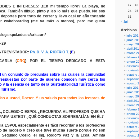
17
18
BIES E INTERESES: ¿En mi tiempo libre? La playa, no
ca. También dibujo, pinto y leo lo más que puedo. No soy
24
25
deportes pero trato de correr y llevo casi un año tratando
31
er wakeboarding (me va más o menos), pero me gusta
« Jul
Archivos
blog.espol.edu.ec/cricaurt/
julio 20
junio 20
 29
mayo 2
abril 20
NTREVISTADOR:
Ph. D. V. A. RIOFRÍO T.
(
E
)
marzo 2
febrero 
CARLA (
CRQ
) POR EL TIEMPO DEDICADO A ESTA
enero 2
diciemb
noviemb
d un conjunto de preguntas sobre las cuales la comunidad
octubre
 respuestas por parte de quienes conocen muy cerca los
septiem
agosto 
 y la esencia de tanto de la Sustentabilidad Turística como
julio 20
l Turismo.
junio 20
mayo 2
s a usted, Doctor. Y un saludo para todos los lectores de
abril 20
marzo 2
febrero 
, COLEGIO O ESPOL ¿RECUERDA AL PROFESOR QUE HA
enero 2
 PARA USTED? ¿QUÉ CONDUCTAS SOBRESALÍAN EN ÉL?
diciemb
noviemb
la ESPOL especialmente es fácil recordar a los profesores
octubre
o de modelo y creo que tuve mucha suerte porque no son
septiem
. Segundo Coello, el Ing. Rodolfo Paz y la Lcda. Aminta
agosto 