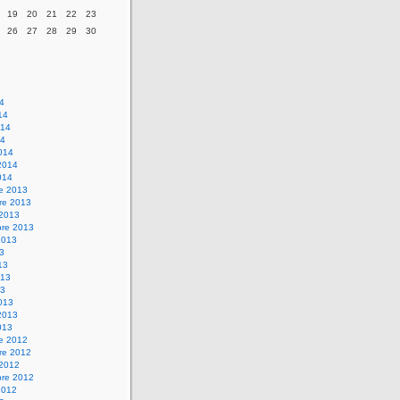
19
20
21
22
23
26
27
28
29
30
14
14
014
14
014
2014
014
re 2013
re 2013
 2013
bre 2013
2013
13
13
013
13
013
2013
013
re 2012
re 2012
 2012
bre 2012
2012