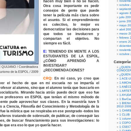
hacen muy bien o no se hacen.
noviemb
octubre
Otra cosa importante es pedir
septiem
consejos de gente que puede
agosto 
tener la película más clara sobre
julio 20
el asunto. Si el emprendimiento
junio 20
es colectivo, lo mejor es
mayo 2
democratizar las decisiones para
abril 20
que todos se involucren y
marzo 2
febrero 
compartan el objetivo. No
enero 2
siempre es fácil.
diciemb
noviemb
E:
TENIENDO EN MENTE A LOS
octubre
ESTUDIANTES DE LA ESPOL,
¿CÓMO APRENDIÓ A
Categoría
INVESTIGAR?
QUIJANO / Coordinadora
¿QUIEN
¿RECOMENDACIONES?
CONOCE
Turismo de la ESPOL / 2009
¿QUIEN
CRQ:
En mi caso, yo creo que
1 ACE-
er el hecho de que en mi escuela no se impartía el
1 AMCH
1 ANÉC
rofesor al alumno, sino que el alumno tenía que buscarlo en
1 ARTE
 socializarlo. Mirando hacia atrás puedo decir que eso fue
1 AYUD
uve profesores en ESPOL que tenían el mismo método de
1 BarCa
ente pude aprovechar sus clases. En la maestría tuve 5
1 BIEN
s a Ciencia, Filosofía del Conocimiento y Metodología de la
2010 200
1 CAMI
 fue la mística que se respiraba en ese postgrado -todos los
1 CLUB
ñeros tratando de sobresalir, de publicar, de conseguir las
1 column
nes, de buscar financiamiento para sus investigaciones: lo
1 COPO
e que era eso lo que yo quería hacer.
1 CSECT
1 CUM