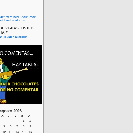
o get more mini-SharkBreak
w.SharkBreak.com
E VISITAS / USTED
ITA #
agosto 2026
X
J
V
S
D
1
2
5
6
7
8
9
12
13
14
15
16