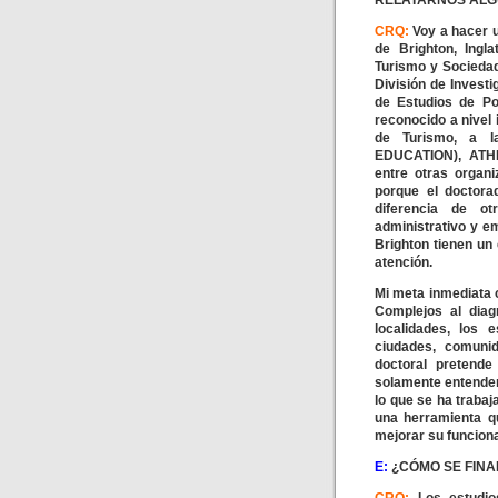
RELATARNOS ALG
CRQ:
Voy a hacer 
de Brighton, Ingla
Turismo y Sociedad
División de Invest
de Estudios de Po
reconocido a nivel 
de Turismo, a 
EDUCATION), ATH
entre otras organ
porque el doctora
diferencia de ot
administrativo y e
Brighton tienen un
atención.
Mi meta inmediata c
Complejos al diagn
localidades, los e
ciudades, comunid
doctoral pretende
solamente entender
lo que se ha traba
una herramienta qu
mejorar su funcion
E:
¿CÓMO SE FINA