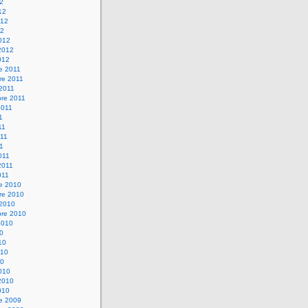
12
12
012
12
012
2012
012
e 2011
re 2011
 2011
bre 2011
2011
1
11
11
11
011
2011
011
re 2010
re 2010
 2010
bre 2010
2010
10
10
010
10
010
2010
010
re 2009