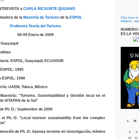
009
NTREVISTA a
CARLA RICAURTE QUIJANO
inadora de la
Maestría de Turismo
de la
ESPOL
Click here t
widgets
-
ww
Profesora Teoría del Turismo
NUMERO D
ES LA VIS
08-09 Enero de 2009
 Guayaquil
alinas
itaria: ESPOL, Guayaquil, ECUADOR
a ESPOL: 1995
la ESPOL: 1998
ría: UAEM, Toluca, México
aestría: "Turismo, Sustentabilidad y Gestión local en el
 de IXTAPAN de la Sal"
de Ph. D.: Septiembre de 2009
 el Ph. D: "Local tourism sustainability from the complex
L
M
iew"
btención de Ph. D: Apenas termine mi investigación, mínimo
3
4
10
11