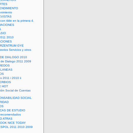
RTES
ENDIMIENTO
enimiento
EVISTAS
con tilde en la primera é.
UACIONES
L
ASIO
2011 2010
ACIONES
ERZENTRUM GYE
torios Servicios y otros
 DE DIALOGO 2010
 de Dialogo 2011 2009
CREDOS
ELANEAS
OS
s 2011 i 2010 ii
ERBIOS
X HOT
ión Social de Cuentas
ONSABILIDAD SOCIAL
RIDAD
OS
ICAS DE ESTUDIO
 recomendados
ÑO ATRAS
LOOK NICE TODAY
ESPOL 2011 2010 2009