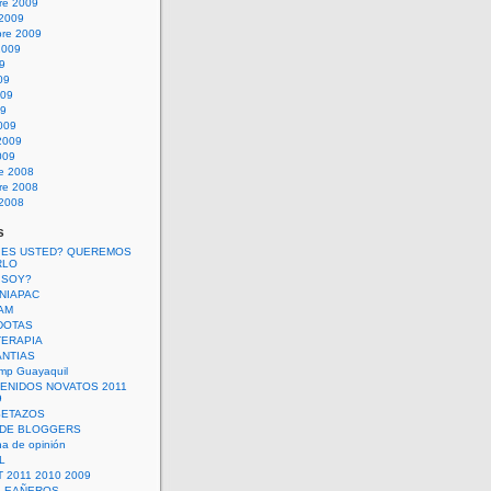
re 2009
 2009
bre 2009
2009
09
09
009
09
009
2009
009
re 2008
re 2008
 2008
s
 ES USTED? QUEREMOS
RLO
 SOY?
UNIAPAC
AM
DOTAS
TERAPIA
ANTIAS
mp Guayaquil
VENIDOS NOVATOS 2011
9
SETAZOS
 DE BLOGGERS
a de opinión
L
 2011 2010 2009
PLEAÑEROS