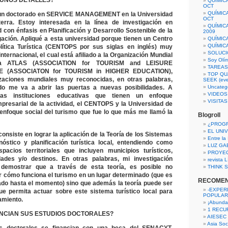
UNOS DETALLES?
QUÍMIC
OCT
QUÍMIC
un doctorado en SERVICE MANAGEMENT en la Universidad
OCT
terra. Estoy interesada en la línea de investigación en
QUÍMIC
 con énfasis en Planificación y Desarrollo Sostenible de la
2009
igación. Apliqué a esta universidad porque tienen un Centro
QUÍMIC
QUÍMIC
lítica Turística (CENTOPS por sus siglas en inglés) muy
SOLUCI
internacional, el cual está afiliado a la Organización Mundial
Soy Olí
la ATLAS (ASSOCIATION for TOURISM and LEISURE
TAREAS 
E (ASSOCIATON for TOURISM in HIGHER EDUCATION),
TOP QU
izaciones mundiales muy reconocidas, en otras palabras,
SEEK (eve
do me va a abrir las puertas a nuevas posibilidades. A
Uncateg
VIDEOS
ras instituciones educativas que tienen un enfoque
VISITA
mpresarial de la actividad, el CENTOPS y la Universidad de
 enfoque social del turismo que fue lo que más me llamó la
Blogroll
¿PROG
EL UNI
onsiste en lograr la aplicación de la Teoría de los Sistemas
Entre la
óstico y planificación turística local, entendiendo como
LUZ GA
spacios territoriales que incluyen municipios turísticos,
PROYE
ades y/o destinos. En otras palabras, mi investigación
revista
 demostrar que a través de esta teoría, es posible no
THINK S
 cómo funciona el turismo en un lugar determinado (que es
RECOME
jado hasta el momento) sino que además la teoría puede ser
-EXPER
e permita actuar sobre este sistema turístico local para
POPULAR
amiento.
¡Abunda
1 RECURS
NCIAN SUS ESTUDIOS DOCTORALES?
AIESEC
Asia Soci