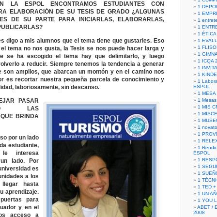
 LA ESPOL ENCONTRAMOS ESTUDIANTES CON
1 DEPO
ARA ELABORACIÓN DE SU TESIS DE GRADO ¿ALGUNAS
1 EMPR
S DE SU PARTE PARA INICIARLAS, ELABORARLAS,
1 entret
PUBLICARLAS?
1 ENTR
1 ÉTICA 
s digo a mis alumnos que el tema tiene que gustarles. Eso
1 EVAL
1 FLISO
i el tema no nos gusta, la Tesis se nos puede hacer larga y
1 GIMN
que se ha escogido el tema hay que delimitarlo, y luego
1 ICQA 
 volverlo a reducir. Siempre tenemos la tendencia a generar
1 INVIT
e son amplios, que abarcan un montón y en el camino nos
1 KIND
r es recortar nuestra pequeña parcela de conocimiento y
1 Labora
didad, laboriosamente, sin descanso.
ESPOL
1 MESA
EJAR PASAR
1 Mesas
1 MIS 
TO LAS
1 MISC
 QUE BRINDA
1 MUSE
1 novato
1 PROV
so por un lado
1 RELE
a estudiante,
1 Rendic
le interesa
ESPOL
1 RESP
 un lado. Por
1 SEGU
 universidad es
1 SUEÑ
unidades a los
1 TÉCN
 llegar hasta
1 TED +
u aprendizaje.
1 UN A
puertas para
1 YOU 
uador y en el
ABET / 
2008
mos acceso a