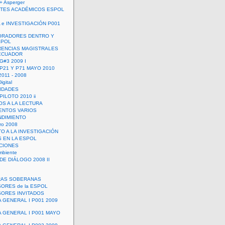
+ Asperger
TES ACADÉMICOS ESPOL
 e INVESTIGACIÓN P001
ORADORES DENTRO Y
SPOL
ENCIAS MAGISTRALES
 ECUADOR
G#3 2009 I
 P21 Y P71 MAYO 2010
011 - 2008
igital
IDADES
ILOTO 2010 ii
OS A LA LECTURA
NTOS VARIOS
DIMIENTO
ro 2008
O A LA INVESTIGACIÓN
 EN LA ESPOL
ACIONES
mbiente
DE DIÁLOGO 2008 II
RAS SOBERANAS
ORES de la ESPOL
ORES INVITADOS
A GENERAL I P001 2009
A GENERAL I P001 MAYO