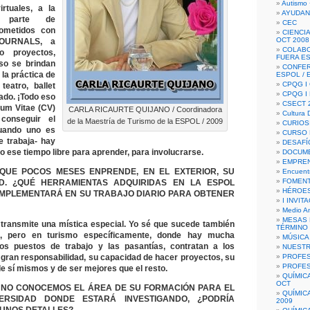
Autismo 
rtuales, a la
AYUDAN
r parte de
CEC
ometidos con
CIENCIA
OCT 2008
JOURNALS, a
COLAB
o proyectos,
FUERA E
so se brindan
CONFER
 la práctica de
ESPOL /
CPQG I 
teatro, ballet
CPQG I
iado. ¡Todo eso
CSECT 2
lum Vitae (CV)
CARLA RICAURTE QUIJANO / Coordinadora
Cultura D
onseguir el
de la Maestría de Turismo de la ESPOL / 2009
CURIOS
uando uno es
CURSO P
e trabaja- hay
DESAFÍ
 ese tiempo libre para aprender, para involucrarse.
DOCUME
EMPREN
QUE POCOS MESES ENPRENDE, EN EL EXTERIOR, SU
Encuent
FOMENT
D. ¿QUÉ HERRAMIENTAS ADQUIRIDAS EN LA ESPOL
HÉROES
IMPLEMENTARÁ EN SU TRABAJO DIARIO PARA OBTENER
I INVIT
Medio A
MESAS 
transmite una mística especial. Yo sé que sucede también
TÉRMINO
s, pero en turismo específicamente, donde hay mucha
MÚSICA
os puestos de trabajo y las pasantías, contratan a los
NUEST
u gran responsabilidad, su capacidad de hacer proyectos, su
PROFES
PROFES
e sí mismos y de ser mejores que el resto.
QUÍMIC
OCT
 NO CONOCEMOS EL ÁREA DE SU FORMACIÓN PARA EL
QUÍMIC
VERSIDAD DONDE ESTARÁ INVESTIGANDO, ¿PODRÍA
2009