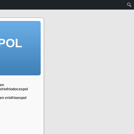
POL
en
m/riofriodocespol
n vriofrioespol