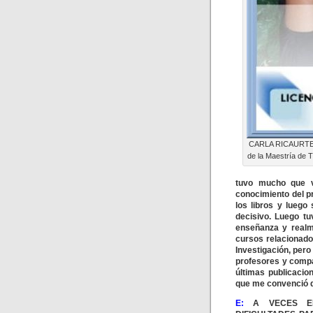
CARLA RICAURTE 
de la Maestría de 
tuvo mucho que v
conocimiento del p
los libros y luego
decisivo. Luego t
enseñanza y realm
cursos relacionado
Investigación, pero
profesores y compa
últimas publicacio
que me convenció d
E:
A VECES EN