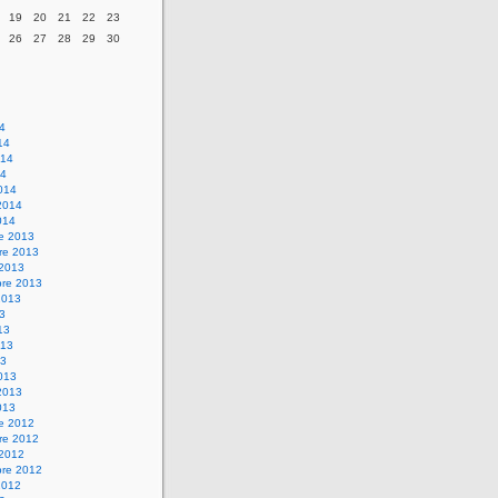
19
20
21
22
23
26
27
28
29
30
14
14
014
14
014
2014
014
re 2013
re 2013
 2013
bre 2013
2013
13
13
013
13
013
2013
013
re 2012
re 2012
 2012
bre 2012
2012