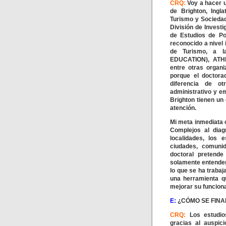
CRQ:
Voy a hacer 
de Brighton, Ingla
Turismo y Sociedad
División de Invest
de Estudios de Po
reconocido a nivel 
de Turismo, a 
EDUCATION), ATH
entre otras organ
porque el doctora
diferencia de ot
administrativo y e
Brighton tienen un
atención.
Mi meta inmediata c
Complejos al diagn
localidades, los e
ciudades, comunid
doctoral pretende
solamente entender
lo que se ha traba
una herramienta qu
mejorar su funcion
E:
¿CÓMO SE FINA
CRQ:
Los estudio
gracias al auspi