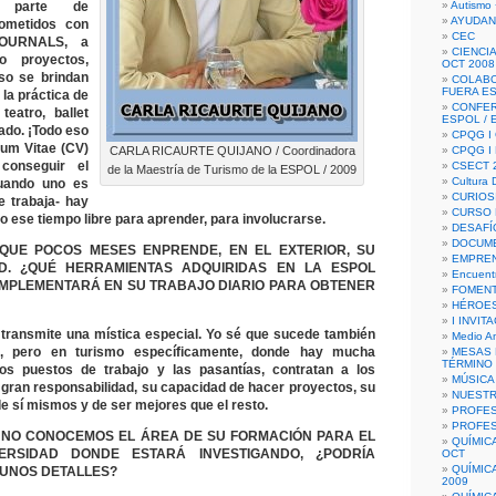
r parte de
Autismo 
AYUDAN
ometidos con
CEC
JOURNALS, a
CIENCIA
o proyectos,
OCT 2008
so se brindan
COLAB
FUERA E
 la práctica de
CONFER
teatro, ballet
ESPOL /
iado. ¡Todo eso
CPQG I 
lum Vitae (CV)
CARLA RICAURTE QUIJANO / Coordinadora
CPQG I
onseguir el
CSECT 2
de la Maestría de Turismo de la ESPOL / 2009
Cultura D
uando uno es
CURIOS
e trabaja- hay
CURSO P
 ese tiempo libre para aprender, para involucrarse.
DESAFÍ
DOCUME
QUE POCOS MESES ENPRENDE, EN EL EXTERIOR, SU
EMPREN
D. ¿QUÉ HERRAMIENTAS ADQUIRIDAS EN LA ESPOL
Encuent
IMPLEMENTARÁ EN SU TRABAJO DIARIO PARA OBTENER
FOMENT
HÉROES
I INVIT
transmite una mística especial. Yo sé que sucede también
Medio A
s, pero en turismo específicamente, donde hay mucha
MESAS 
TÉRMINO
os puestos de trabajo y las pasantías, contratan a los
MÚSICA
u gran responsabilidad, su capacidad de hacer proyectos, su
NUEST
e sí mismos y de ser mejores que el resto.
PROFES
PROFES
 NO CONOCEMOS EL ÁREA DE SU FORMACIÓN PARA EL
QUÍMIC
VERSIDAD DONDE ESTARÁ INVESTIGANDO, ¿PODRÍA
OCT
QUÍMIC
UNOS DETALLES?
2009