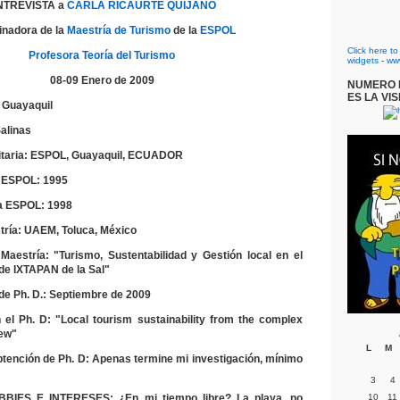
NTREVISTA a
CARLA RICAURTE QUIJANO
inadora de la
Maestría de Turismo
de la
ESPOL
Click here t
Profesora Teoría del Turismo
widgets
-
ww
08-09 Enero de 2009
NUMERO D
ES LA VIS
 Guayaquil
alinas
itaria: ESPOL, Guayaquil, ECUADOR
a ESPOL: 1995
la ESPOL: 1998
ría: UAEM, Toluca, México
aestría: "Turismo, Sustentabilidad y Gestión local en el
 de IXTAPAN de la Sal"
de Ph. D.: Septiembre de 2009
 el Ph. D: "Local tourism sustainability from the complex
iew"
L
M
btención de Ph. D: Apenas termine mi investigación, mínimo
3
4
BIES E INTERESES: ¿En mi tiempo libre? La playa, no
10
11