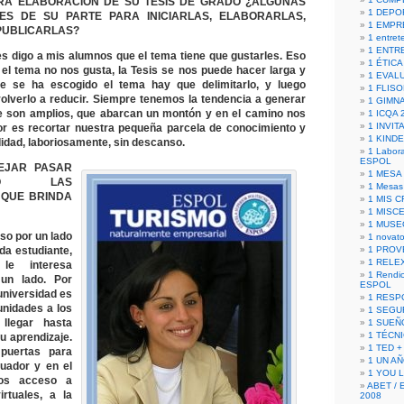
ARA ELABORACIÓN DE SU TESIS DE GRADO ¿ALGUNAS
1 DEPO
S DE SU PARTE PARA INICIARLAS, ELABORARLAS,
1 EMPR
PUBLICARLAS?
1 entret
1 ENTR
s digo a mis alumnos que el tema tiene que gustarles. Eso
1 ÉTICA 
i el tema no nos gusta, la Tesis se nos puede hacer larga y
1 EVAL
que se ha escogido el tema hay que delimitarlo, y luego
1 FLISO
 volverlo a reducir. Siempre tenemos la tendencia a generar
1 GIMN
e son amplios, que abarcan un montón y en el camino nos
1 ICQA 
1 INVIT
r es recortar nuestra pequeña parcela de conocimiento y
1 KIND
didad, laboriosamente, sin descanso.
1 Labora
ESPOL
EJAR PASAR
1 MESA
TO LAS
1 Mesas
 QUE BRINDA
1 MIS 
1 MISC
1 MUSE
so por un lado
1 novato
a estudiante,
1 PROV
1 RELE
le interesa
1 Rendic
 un lado. Por
ESPOL
 universidad es
1 RESP
unidades a los
1 SEGU
 llegar hasta
1 SUEÑ
1 TÉCN
u aprendizaje.
1 TED +
puertas para
1 UN A
uador y en el
1 YOU 
mos acceso a
ABET / 
rtuales, a la
2008