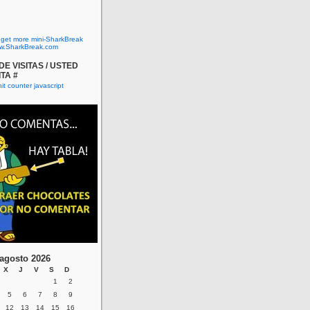
o get more mini-SharkBreak
w.SharkBreak.com
E VISITAS / USTED
ITA #
agosto 2026
X
J
V
S
D
1
2
5
6
7
8
9
12
13
14
15
16