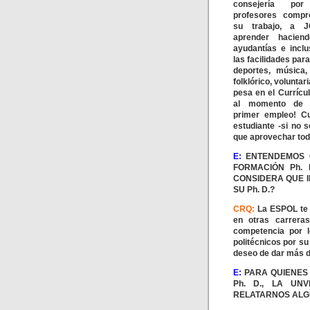
consejería po
profesores compr
su trabajo, a 
aprender haciend
ayudantías e inclu
las facilidades para
deportes, música, 
folklórico, voluntar
pesa en el Currícu
al momento de c
primer empleo! C
estudiante -si no s
que aprovechar todo
E:
ENTENDEMOS 
FORMACIÓN Ph. 
CONSIDERA QUE 
SU Ph. D.?
CRQ:
La ESPOL te 
en otras carrera
competencia por l
politécnicos por s
deseo de dar más d
E:
PARA QUIENES
Ph. D., LA UN
RELATARNOS ALG