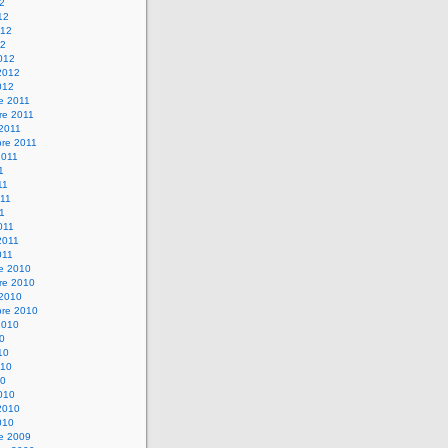
12
12
012
12
012
2012
012
e 2011
re 2011
 2011
bre 2011
2011
1
11
11
11
011
2011
011
re 2010
re 2010
 2010
bre 2010
2010
10
10
010
10
010
2010
010
re 2009