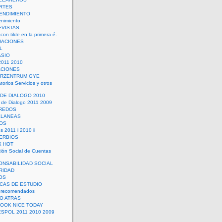
RTES
ENDIMIENTO
enimiento
EVISTAS
con tilde en la primera é.
UACIONES
L
ASIO
2011 2010
ACIONES
ERZENTRUM GYE
torios Servicios y otros
 DE DIALOGO 2010
 de Dialogo 2011 2009
CREDOS
ELANEAS
OS
s 2011 i 2010 ii
ERBIOS
X HOT
ión Social de Cuentas
ONSABILIDAD SOCIAL
RIDAD
OS
ICAS DE ESTUDIO
 recomendados
ÑO ATRAS
LOOK NICE TODAY
ESPOL 2011 2010 2009