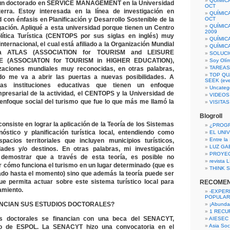
QUÍMIC
un doctorado en SERVICE MANAGEMENT en la Universidad
OCT
terra. Estoy interesada en la línea de investigación en
QUÍMIC
 con énfasis en Planificación y Desarrollo Sostenible de la
OCT
QUÍMIC
igación. Apliqué a esta universidad porque tienen un Centro
2009
lítica Turística (CENTOPS por sus siglas en inglés) muy
QUÍMIC
internacional, el cual está afiliado a la Organización Mundial
QUÍMIC
la ATLAS (ASSOCIATION for TOURISM and LEISURE
SOLUCI
E (ASSOCIATON for TOURISM in HIGHER EDUCATION),
Soy Olí
TAREAS 
izaciones mundiales muy reconocidas, en otras palabras,
TOP QU
do me va a abrir las puertas a nuevas posibilidades. A
SEEK (eve
ras instituciones educativas que tienen un enfoque
Uncateg
mpresarial de la actividad, el CENTOPS y la Universidad de
VIDEOS
 enfoque social del turismo que fue lo que más me llamó la
VISITA
Blogroll
onsiste en lograr la aplicación de la Teoría de los Sistemas
¿PROG
óstico y planificación turística local, entendiendo como
EL UNI
Entre la
spacios territoriales que incluyen municipios turísticos,
LUZ GA
ades y/o destinos. En otras palabras, mi investigación
PROYE
 demostrar que a través de esta teoría, es posible no
revista
 cómo funciona el turismo en un lugar determinado (que es
THINK S
jado hasta el momento) sino que además la teoría puede ser
e permita actuar sobre este sistema turístico local para
RECOME
amiento.
-EXPER
POPULAR
NCIAN SUS ESTUDIOS DOCTORALES?
¡Abunda
1 RECURS
s doctorales se financian con una beca del SENACYT,
AIESEC
Asia Soci
cio de ESPOL. La SENACYT hizo una convocatoria en el