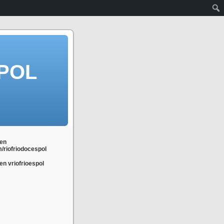
POL
en
m/riofriodocespol
n vriofrioespol