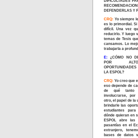
DIFICULTADES P
RECOMENDACIONE
DEFENDERLAS Y 
CRQ:
Yo siempre le
es lo primordial. S
difícil. Una vez 
reducirlo. Y luego
temas de Tesis qu
cansamos. Lo mejo
trabajarla a profun
E:
¿CÓMO NO D
POR AL
OPORTUNIDADES
LA ESPOL?
CRQ:
Yo creo que e
eso depende de cad
de qué tanto 
involucrarse, por
otro, el papel de la
brindarle las oport
estudiantes para
dónde quieran en s
ESPOL abre las 
pasantías en el Ec
extranjero, tene
bases de datos vi