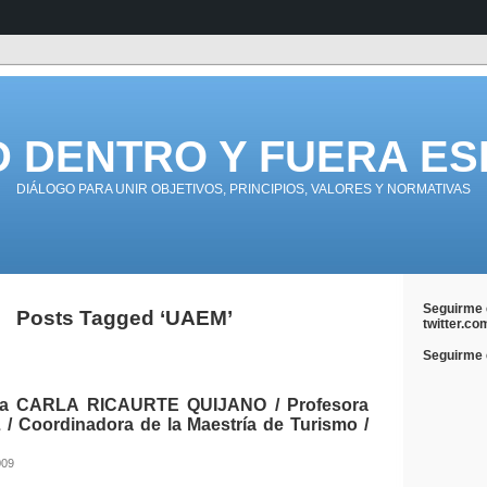
D DENTRO Y FUERA ES
DIÁLOGO PARA UNIR OBJETIVOS, PRINCIPIOS, VALORES Y NORMATIVAS
Seguirme 
Posts Tagged ‘UAEM’
twitter.co
Seguirme e
a CARLA RICAURTE QUIJANO / Profesora
 Coordinadora de la Maestría de Turismo /
009