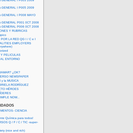
A GENERAL I P003 2009
A GENERAL I P005 2009
A GENERAL I P008 MAYO
A GENERAL P001 0CT 2008
A GENERAL P006 0CT 2008
ONES Y RUBRICAS
mpico
POR LA RED QG I / C e I
ALITIES EMPLOYERS
rywhere)
orized
 Y PELICULAS
S AL ENTORNO
RAMAR? ¿OK?
VERSO NEWSPAPER
 I y la MUSICA
BRIELA RODRÍGUEZ
CTO HÉROES
 LÍDERES
IMPLE NOW...
NDADOS
IMENTOS- CIENCIA
nte Química para todos!
OS Q / F / C / TIC -super-
ety (nice and rich)