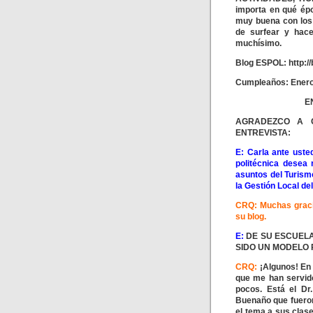
importa en qué épo
muy buena con los 
de surfear y hac
muchísimo.
Blog ESPOL: http://
Cumpleaños: Enero
E
AGRADEZCO A 
ENTREVISTA:
E: Carla ante uste
politécnica desea
asuntos del Turismo
la Gestión Local de
CRQ: Muchas gracia
su blog.
E:
DE SU ESCUELA
SIDO UN MODELO
CRQ:
¡Algunos! En 
que me han servid
pocos. Está el Dr
Buenaño que fueron 
el tema a sus clase