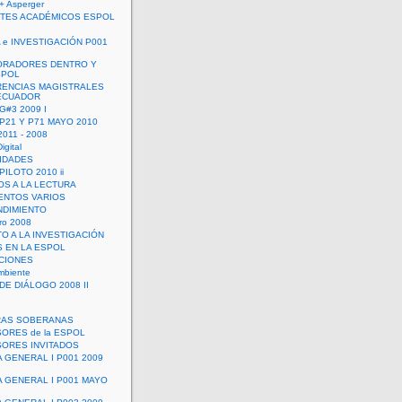
+ Asperger
TES ACADÉMICOS ESPOL
 e INVESTIGACIÓN P001
ORADORES DENTRO Y
SPOL
ENCIAS MAGISTRALES
 ECUADOR
G#3 2009 I
 P21 Y P71 MAYO 2010
011 - 2008
igital
IDADES
ILOTO 2010 ii
OS A LA LECTURA
NTOS VARIOS
DIMIENTO
ro 2008
O A LA INVESTIGACIÓN
 EN LA ESPOL
ACIONES
mbiente
DE DIÁLOGO 2008 II
RAS SOBERANAS
ORES de la ESPOL
ORES INVITADOS
A GENERAL I P001 2009
A GENERAL I P001 MAYO