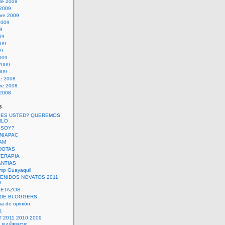
re 2009
 2009
bre 2009
2009
09
09
009
09
009
2009
009
re 2008
re 2008
 2008
s
 ES USTED? QUEREMOS
RLO
 SOY?
UNIAPAC
AM
DOTAS
TERAPIA
ANTIAS
mp Guayaquil
VENIDOS NOVATOS 2011
9
SETAZOS
 DE BLOGGERS
a de opinión
L
 2011 2010 2009
PLEAÑEROS