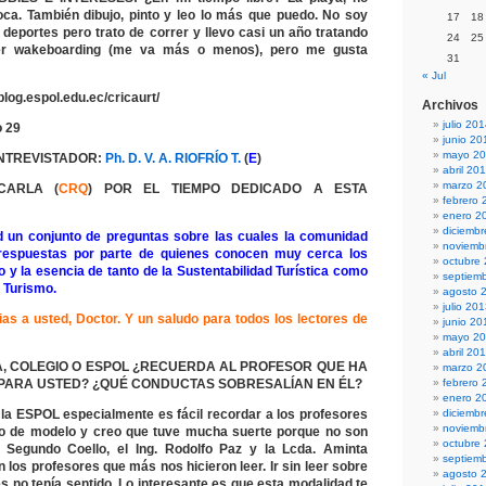
ca. También dibujo, pinto y leo lo más que puedo. No soy
17
18
deportes pero trato de correr y llevo casi un año tratando
24
25
er wakeboarding (me va más o menos), pero me gusta
31
« Jul
blog.espol.edu.ec/cricaurt/
Archivos
julio 20
 29
junio 20
mayo 2
NTREVISTADOR:
Ph. D. V. A. RIOFRÍO T.
(
E
)
abril 20
marzo 2
CARLA (
CRQ
) POR EL TIEMPO DEDICADO A ESTA
febrero 
enero 2
diciemb
d un conjunto de preguntas sobre las cuales la comunidad
noviemb
 respuestas por parte de quienes conocen muy cerca los
octubre
 y la esencia de tanto de la Sustentabilidad Turística como
septiem
l Turismo.
agosto 
julio 20
s a usted, Doctor. Y un saludo para todos los lectores de
junio 20
mayo 2
abril 20
, COLEGIO O ESPOL ¿RECUERDA AL PROFESOR QUE HA
marzo 2
 PARA USTED? ¿QUÉ CONDUCTAS SOBRESALÍAN EN ÉL?
febrero 
enero 2
la ESPOL especialmente es fácil recordar a los profesores
diciemb
noviemb
o de modelo y creo que tuve mucha suerte porque no son
octubre
. Segundo Coello, el Ing. Rodolfo Paz y la Lcda. Aminta
septiem
los profesores que más nos hicieron leer. Ir sin leer sobre
agosto 
s no tenía sentido. Lo interesante es que esta modalidad te