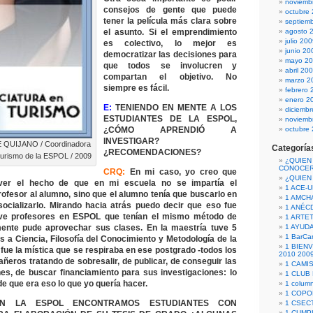
noviemb
consejos de gente que puede
octubre
tener la película más clara sobre
septiem
el asunto. Si el emprendimiento
agosto 
julio 20
es colectivo, lo mejor es
junio 20
democratizar las decisiones para
mayo 2
que todos se involucren y
abril 20
compartan el objetivo. No
marzo 2
siempre es fácil.
febrero 
enero 2
E:
TENIENDO EN MENTE A LOS
diciemb
ESTUDIANTES DE LA ESPOL,
noviemb
¿CÓMO APRENDIÓ A
octubre
INVESTIGAR?
QUIJANO / Coordinadora
Categoría
¿RECOMENDACIONES?
Turismo de la ESPOL / 2009
¿QUIEN
CONOCE
CRQ:
En mi caso, yo creo que
¿QUIEN
er el hecho de que en mi escuela no se impartía el
1 ACE-
rofesor al alumno, sino que el alumno tenía que buscarlo en
1 AMCH
 socializarlo. Mirando hacia atrás puedo decir que eso fue
1 ANÉC
uve profesores en ESPOL que tenían el mismo método de
1 ARTE
ente pude aprovechar sus clases. En la maestría tuve 5
1 AYUD
1 BarCa
s a Ciencia, Filosofía del Conocimiento y Metodología de la
1 BIEN
 fue la mística que se respiraba en ese postgrado -todos los
2010 200
ñeros tratando de sobresalir, de publicar, de conseguir las
1 CAMI
nes, de buscar financiamiento para sus investigaciones: lo
1 CLUB
e que era eso lo que yo quería hacer.
1 column
1 COPO
 LA ESPOL ENCONTRAMOS ESTUDIANTES CON
1 CSECT
1 CUM