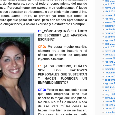
julio 20
ta donde quieras, como si todo el conocimiento del mundo
junio 20
cance. Personalmente me parece muy estimulante. Y luego
mayo 2
es que educaban estrictamente o con el ejemplo como el Ing.
abril 20
marzo 2
 Econ. Jaime Freire, al primero yo creo que todos lo
febrero 
duro que fue pasar su clase, pero con ambos aprendimos a
enero 2
as obligaciones, a no dar excusas y a esforzarnos siempre.
diciembr
noviemb
E:
¿CÓMO ADQUIRIÓ EL HÁBITO
octubre
DE ESCRIBIR? ¿LE APASIONA
septiem
ESCRIBIR?
agosto 
julio 201
CRQ:
Me gusta mucho escribir,
junio 20
siempre trato de hacerlo y el
mayo 20
hábito de escribir se adquiere
abril 20
marzo 2
leyendo. Sin duda.
febrero 
enero 2
E:
¿A SU CRITERIO, CUÁLES
diciemb
SON LOS FACTORES
noviemb
PERSONALES QUE SUSTENTAN
octubre
Y HACEN FLORECER UN
septiem
EMPRENDIMIENTO?
agosto 
julio 20
CRQ:
Yo creo que cualquier cosa
junio 20
que uno emprenda tiene que
mayo 2
hacerse lo mejor que uno pueda.
abril 20
marzo 2
No bien. No más o menos. Nada
febrero 
de eso. Para mí las cosas se
enero 2
hacen muy bien o no se hacen.
diciemb
Otra cosa importante es pedir