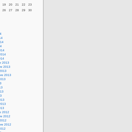
19
20
21
22
23
26
27
28
29
30
14
14
014
14
014
2014
014
re 2013
re 2013
 2013
bre 2013
2013
13
13
013
13
013
2013
013
re 2012
re 2012
 2012
bre 2012
2012