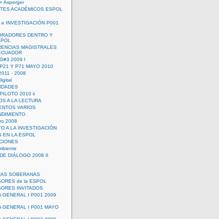
+ Asperger
TES ACADÉMICOS ESPOL
 e INVESTIGACIÓN P001
ORADORES DENTRO Y
SPOL
ENCIAS MAGISTRALES
 ECUADOR
G#3 2009 I
 P21 Y P71 MAYO 2010
011 - 2008
igital
IDADES
ILOTO 2010 ii
OS A LA LECTURA
NTOS VARIOS
DIMIENTO
ro 2008
O A LA INVESTIGACIÓN
 EN LA ESPOL
ACIONES
mbiente
DE DIÁLOGO 2008 II
RAS SOBERANAS
ORES de la ESPOL
ORES INVITADOS
A GENERAL I P001 2009
A GENERAL I P001 MAYO