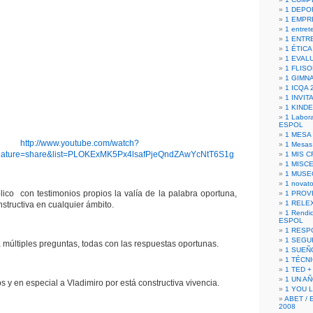
1 DEPO
1 EMPR
1 entret
1 ENTR
1 ÉTICA 
1 EVAL
1 FLISO
1 GIMN
1 ICQA 
1 INVIT
1 KIND
1 Labora
ESPOL
1 MESA
http://www.youtube.com/watch?
1 Mesas
ature=share&list=PLOKExMK5Px4lsafPjeQndZAwYcNtT6S1g
1 MIS 
1 MISC
1 MUSE
1 novato
plico con testimonios propios la valía de la palabra oportuna,
1 PROV
1 RELE
nstructiva en cualquier ámbito.
1 Rendic
ESPOL
1 RESP
1 SEGU
a múltiples preguntas, todas con las respuestas oportunas.
1 SUEÑ
1 TÉCN
1 TED +
1 UN A
y en especial a Vladimiro por está constructiva vivencia.
1 YOU 
ABET / 
2008