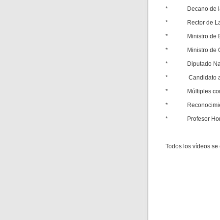
* Decano de la F
* Rector de La U
* Ministro de Est
* Ministro de Go
* Diputado Nacio
* Candidato a la 
* Múltiples cond
* Reconocimiento
* Profesor Honor
Todos los vídeos se