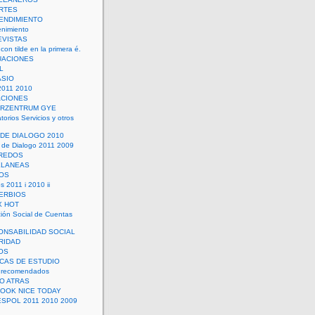
RTES
ENDIMIENTO
enimiento
EVISTAS
con tilde en la primera é.
UACIONES
L
ASIO
2011 2010
ACIONES
ERZENTRUM GYE
torios Servicios y otros
 DE DIALOGO 2010
 de Dialogo 2011 2009
CREDOS
ELANEAS
OS
s 2011 i 2010 ii
ERBIOS
X HOT
ión Social de Cuentas
ONSABILIDAD SOCIAL
RIDAD
OS
ICAS DE ESTUDIO
 recomendados
ÑO ATRAS
LOOK NICE TODAY
ESPOL 2011 2010 2009