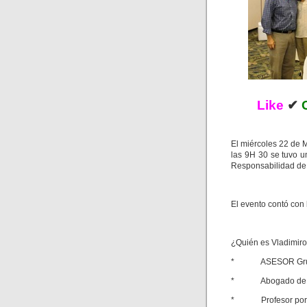
Like
✔
El miércoles 22 de
las 9H 30 se tuvo u
Responsabilidad d
El evento contó co
¿Quién es Vladimiro
* ASESOR Grupo
* Abogado de P
* Profesor por m