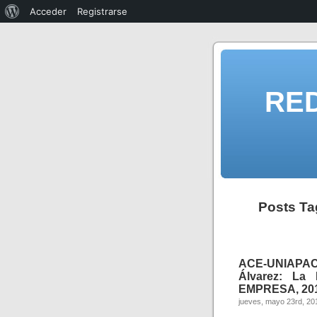
Acceder
Registrarse
RE
Posts Ta
ACE-UNIAPAC
Álvarez: La
EMPRESA, 201
jueves, mayo 23rd, 20