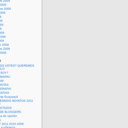
re 2009
 2009
bre 2009
2009
09
09
009
09
009
2009
009
re 2008
re 2008
 2008
s
 ES USTED? QUEREMOS
RLO
 SOY?
UNIAPAC
AM
DOTAS
TERAPIA
ANTIAS
mp Guayaquil
VENIDOS NOVATOS 2011
9
SETAZOS
 DE BLOGGERS
a de opinión
L
 2011 2010 2009
PLEAÑEROS