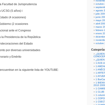
noviemb
acultad de Jurisprudencia
octubre
septiem
CSG (S años) i
agosto 
julio 20
ado (4 ocasiones)
junio 20
mayo 2
bierno (2 ocasiones
abril 20
marzo 2
nal ante el Congreso
febrero 
enero 2
Presidencia de la República
diciemb
noviemb
ecoraciones del Estado
octubre
Categoría
 por diversas universidades
¿QUIEN
ario y Emérito
CONOCE
¿QUIEN
1 ACE-
1 AMCH
 encuentran en la siguiente lista de YOUTUBE:
1 ANÉC
1 ARTE
1 AYUD
1 BarCa
1 BIEN
2010 200
1 CAMI
1 CLUB
1 column
1 COPO
1 CSECT
1 CUM