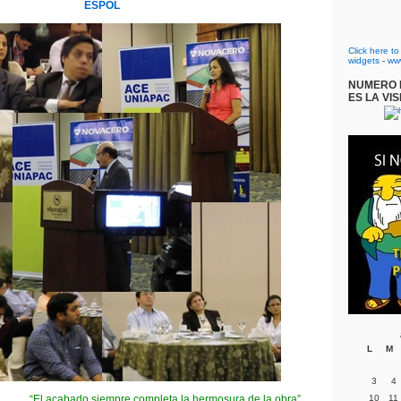
ESPOL
Click here t
widgets
-
ww
NUMERO D
ES LA VIS
L
M
3
4
“El acabado siempre completa la hermosura de la obra”.
10
11