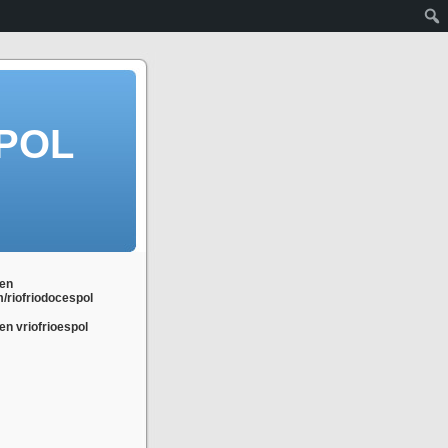
POL
en
m/riofriodocespol
n vriofrioespol