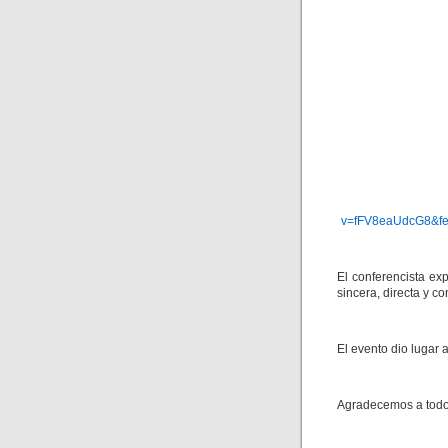
v=fFV8eaUdcG8&fe
El conferencista ex
sincera, directa y co
El evento dio lugar 
Agradecemos a todos 