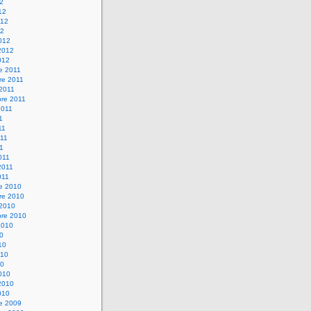
12
12
012
12
012
2012
012
e 2011
re 2011
 2011
bre 2011
2011
1
11
11
11
011
2011
011
re 2010
re 2010
 2010
bre 2010
2010
10
10
010
10
010
2010
010
re 2009