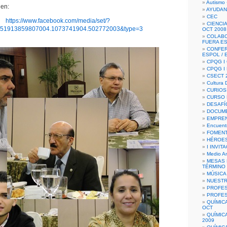
Autismo 
 en:
AYUDAN
CEC
https://www.facebook.com/media/set/?
CIENCIA
151913859807004.1073741904.502772003&type=3
OCT 2008
COLAB
FUERA E
CONFER
ESPOL /
CPQG I 
CPQG I
CSECT 2
Cultura D
CURIOS
CURSO P
DESAFÍ
DOCUME
EMPREN
Encuent
FOMENT
HÉROES
I INVIT
Medio A
MESAS 
TÉRMINO
MÚSICA
NUEST
PROFES
PROFES
QUÍMIC
OCT
QUÍMIC
2009