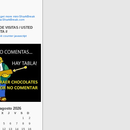
o get more mini-SharkBreak
w.SharkBreak.com
E VISITAS / USTED
ITA #
agosto 2026
X
J
V
S
D
1
2
5
6
7
8
9
12
13
14
15
16