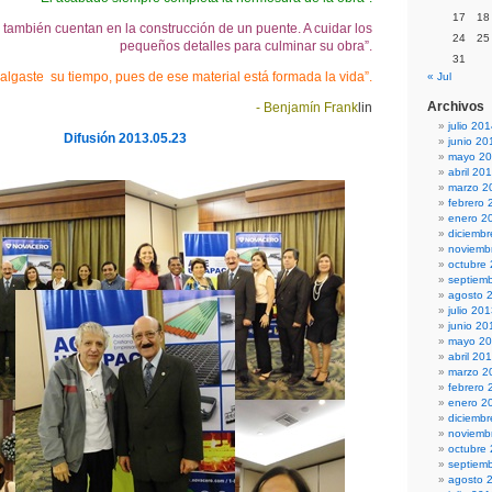
17
18
s también cuentan en la construcción de un puente. A cuidar los
24
25
pequeños detalles para culminar su obra”.
31
algaste su tiempo, pues de ese material está formada la vida”.
« Jul
Archivos
- Benjamín Frank
lin
julio 20
Difusión 2013.05.23
junio 20
mayo 2
abril 20
marzo 2
febrero 
enero 2
diciemb
noviemb
octubre
septiem
agosto 
julio 20
junio 20
mayo 2
abril 20
marzo 2
febrero 
enero 2
diciemb
noviemb
octubre
septiem
agosto 