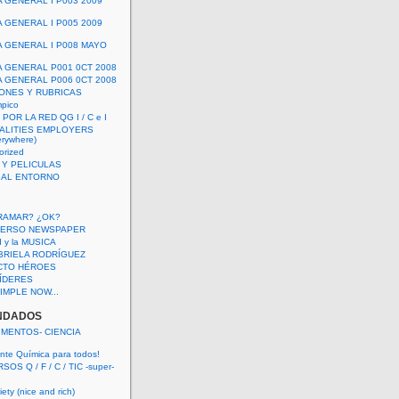
A GENERAL I P003 2009
A GENERAL I P005 2009
A GENERAL I P008 MAYO
A GENERAL P001 0CT 2008
A GENERAL P006 0CT 2008
ONES Y RUBRICAS
mpico
POR LA RED QG I / C e I
ALITIES EMPLOYERS
rywhere)
orized
 Y PELICULAS
S AL ENTORNO
RAMAR? ¿OK?
VERSO NEWSPAPER
 I y la MUSICA
BRIELA RODRÍGUEZ
CTO HÉROES
 LÍDERES
IMPLE NOW...
NDADOS
IMENTOS- CIENCIA
nte Química para todos!
OS Q / F / C / TIC -super-
ety (nice and rich)