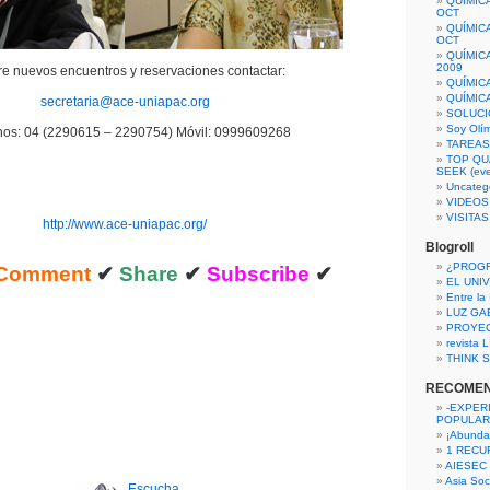
QUÍMIC
OCT
QUÍMIC
OCT
QUÍMIC
2009
re nuevos encuentros y reservaciones contactar:
QUÍMIC
QUÍMIC
secretaria@ace-uniapac.org
SOLUCI
Soy Olí
nos: 04 (2290615 – 2290754) Móvil: 0999609268
TAREAS 
TOP QU
SEEK (eve
Uncateg
VIDEOS
VISITA
http://www.ace-uniapac.org/
Blogroll
¿PROG
Comment
✔
Share
✔
Subscribe
✔
EL UNI
Entre la
LUZ GA
PROYE
revista
THINK S
RECOME
-EXPER
POPULAR
¡Abunda
1 RECURS
AIESEC
Asia Soci
Escucha