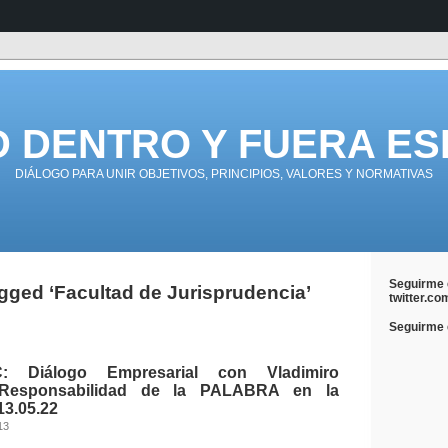
D DENTRO Y FUERA ES
DIÁLOGO PARA UNIR OBJETIVOS, PRINCIPIOS, VALORES Y NORMATIVAS
Seguirme 
gged ‘Facultad de Jurisprudencia’
twitter.co
Seguirme e
: Diálogo Empresarial con Vladimiro
 Responsabilidad de la PALABRA en la
3.05.22
13