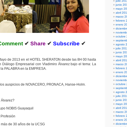
julio 20
junio 20
mayo 2
abril 20
marzo 2
febrero 
enero 2
diciembr
noviemb
octubre
septiem
Comment
✔
Share
✔
Subscribe
✔
agosto 
julio 201
junio 20
mayo 20
 Mayo de 2013 en el HOTEL SHERATON desde las 8H 00 hasta
abril 20
n Diálogo Empresarial con Vladimiro Álvarez bajo el tema: La
marzo 2
e la PALABRA en la EMPRESA.
febrero 
enero 2
diciemb
noviemb
n los auspicios de NOVACERO, PRONACA, Hanse-Holm.
octubre
septiem
agosto 
julio 20
 Álvarez?
junio 20
mayo 2
 NOBIS Guayaquil
abril 20
marzo 2
rofesión
febrero 
enero 2
ás de 30 años de la UCSG
diciemb