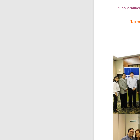
“Los tornillo
“No m