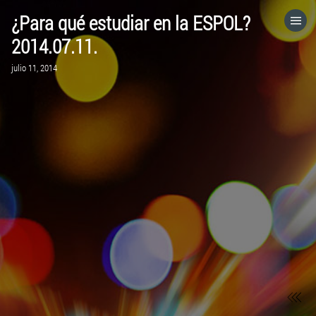
¿Para qué estudiar en la ESPOL?
HOME
2014.07.11.
julio 11, 2014
CATEGORÍAS
IR A
VISITA EL SITIO WEB