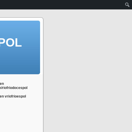
POL
en
m/riofriodocespol
n vriofrioespol