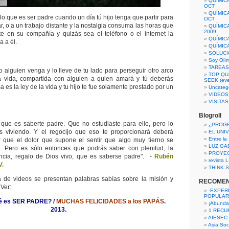
QUÍMIC
OCT
QUÍMIC
lo que es ser padre cuando un día tú hijo tenga que partir para
OCT
ar, o a un trabajo distante y la nostalgia consuma las horas que
QUÍMIC
2009
aste en su compañía y quizás sea el teléfono o el internet la
QUÍMIC
a a él.
QUÍMIC
SOLUCI
Soy Olí
TAREAS 
 alguien venga y lo lleve de tu lado para perseguir otro arco
TOP QU
pia vida, compartida con alguien a quien amará y tú deberás
SEEK (eve
a es la ley de la vida y tu hijo te fue solamente prestado por un
Uncateg
VIDEOS
VISITA
Blogroll
 que es saberte padre. Que no estudiaste para ello, pero lo
¿PROG
rás viviendo. Y el regocijo que eso te proporcionará deberá
EL UNI
Entre la
 que el dolor que supone el sentir que algo muy tierno se
LUZ GA
. Pero es sólo entonces que podrás saber con plenitud, la
PROYE
encia, regalo de Dios vivo, que es saberse padre". -
Rubén
revista
V.
THINK S
ta de videos se presentan palabras sabías sobre la misión y
RECOME
 Ver:
-EXPER
POPULAR
é es SER PADRE? /
MUCHAS FELICIDADES a los PAPÁS
.
¡Abunda
2013.
1 RECURS
AIESEC
Asia Soci