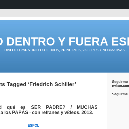
D DENTRO Y FUERA ES
DIÁLOGO PARA UNIR OBJETIVOS, PRINCIPIOS, VALORES Y NORMATIVAS
Seguirme 
ts Tagged ‘Friedrich Schiller’
twitter.co
Seguirme e
ed qué es SER PADRE? / MUCHAS
 los PAPÁS - con refranes y vídeos. 2013.
ESPOL