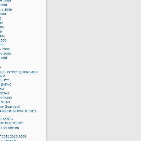
re 2009
 2009
bre 2009
2009
09
09
009
09
009
2009
009
re 2008
re 2008
 2008
s
 ES USTED? QUEREMOS
RLO
 SOY?
UNIAPAC
AM
DOTAS
TERAPIA
ANTIAS
mp Guayaquil
VENIDOS NOVATOS 2011
9
SETAZOS
 DE BLOGGERS
a de opinión
L
 2011 2010 2009
PLEAÑEROS