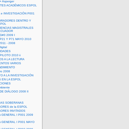
+ Asperger
TES ACADÉMICOS ESPOL
 e INVESTIGACIÓN P001
ORADORES DENTRO Y
SPOL
ENCIAS MAGISTRALES
 ECUADOR
G#3 2009 I
 P21 Y P71 MAYO 2010
011 - 2008
igital
IDADES
ILOTO 2010 ii
OS A LA LECTURA
NTOS VARIOS
DIMIENTO
ro 2008
O A LA INVESTIGACIÓN
 EN LA ESPOL
ACIONES
mbiente
DE DIÁLOGO 2008 II
RAS SOBERANAS
ORES de la ESPOL
ORES INVITADOS
A GENERAL I P001 2009
A GENERAL I P001 MAYO