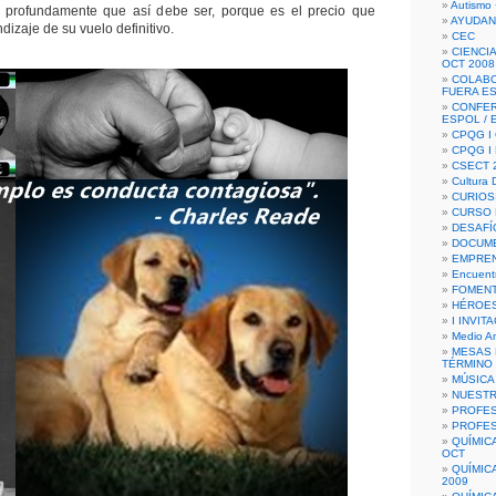
Autismo 
 profundamente que así debe ser, porque es el precio que
AYUDAN
dizaje de su vuelo definitivo.
CEC
CIENCIA
OCT 2008
COLAB
FUERA E
CONFER
ESPOL /
CPQG I 
CPQG I
CSECT 2
Cultura D
CURIOS
CURSO P
DESAFÍ
DOCUME
EMPREN
Encuent
FOMENT
HÉROES
I INVIT
Medio A
MESAS 
TÉRMINO
MÚSICA
NUEST
PROFES
PROFES
QUÍMIC
OCT
QUÍMIC
2009