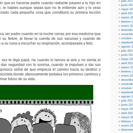
julio 20
lo que es hacerse padre cuando radiante pasees a tu hijo en
junio 20
o, le hables aunque sepas que no te entiende aún y lo veas
mayo 2
rado cada pequeña cosa que constituirá su primera lección
abril 20
marzo 2
febrero 
enero 2
diciembr
fica ser padre cuando en la noche corras por esa medicina que
noviemb
ar su fiebre, al llevar la cuenta de sus vacunas y cuando de
octubre
septiem
s a su cuna a escuchar su respiración, acompasada y feliz.
agosto 
julio 201
junio 20
mayo 20
vez te diga papá, ría cuando lo lances al aire y no sienta el
abril 20
e das seguridad con tu sonrisa, cuando le impulses a dar sus
marzo 2
equívoca señal de que empieza el camino hacia su destino y
febrero 
 bicicleta donde afanosamente pedalea los primeros caminos y
enero 2
inar futuro de su vida.
diciemb
noviemb
octubre
septiem
agosto 
julio 20
junio 20
mayo 2
abril 20
marzo 2
febrero 
enero 2
diciemb