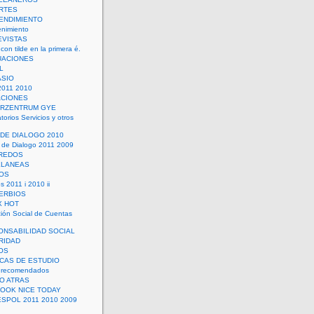
RTES
ENDIMIENTO
enimiento
EVISTAS
con tilde en la primera é.
UACIONES
L
ASIO
2011 2010
ACIONES
ERZENTRUM GYE
torios Servicios y otros
 DE DIALOGO 2010
 de Dialogo 2011 2009
CREDOS
ELANEAS
OS
s 2011 i 2010 ii
ERBIOS
X HOT
ión Social de Cuentas
ONSABILIDAD SOCIAL
RIDAD
OS
ICAS DE ESTUDIO
 recomendados
ÑO ATRAS
LOOK NICE TODAY
ESPOL 2011 2010 2009