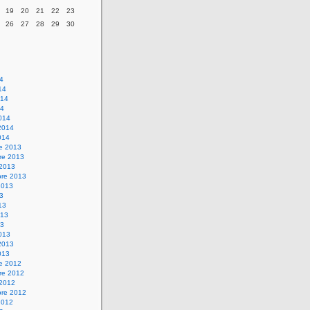
19
20
21
22
23
26
27
28
29
30
14
14
014
14
014
2014
014
re 2013
re 2013
 2013
bre 2013
2013
13
13
013
13
013
2013
013
re 2012
re 2012
 2012
bre 2012
2012