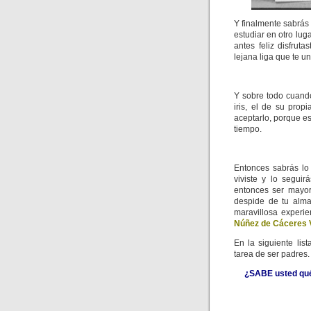
Y finalmente sabrás 
estudiar en otro lug
antes feliz disfrut
lejana liga que te un
Y sobre todo cuando
iris, el de su pro
aceptarlo, porque es
tiempo.
Entonces sabrás lo
viviste y lo segui
entonces ser mayor
despide de tu alma
maravillosa experi
Núñez de Cáceres 
En la siguiente lis
tarea de ser padres.
¿SABE usted qu