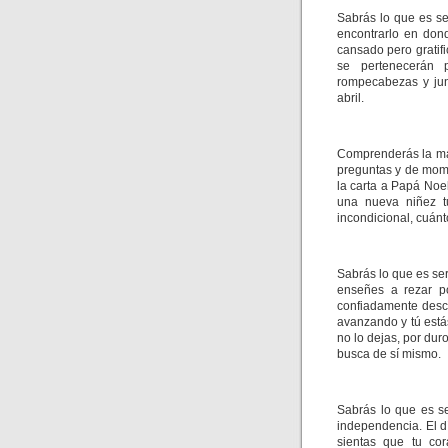
Sabrás lo que es se
encontrarlo en dond
cansado pero gratif
se pertenecerán 
rompecabezas y jun
abril.
Comprenderás la mar
preguntas y de mome
la carta a Papá Noel
una nueva niñez t
incondicional, cuánt
Sabrás lo que es ser
enseñes a rezar p
confiadamente desc
avanzando y tú está
no lo dejas, por dur
busca de sí mismo.
Sabrás lo que es s
independencia. El 
sientas que tu co