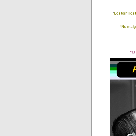
“
Los tornillos
“No malga
"El