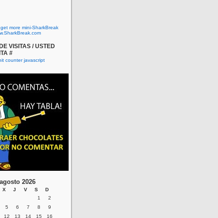
o get more mini-SharkBreak
w.SharkBreak.com
E VISITAS / USTED
ITA #
agosto 2026
X
J
V
S
D
1
2
5
6
7
8
9
12
13
14
15
16