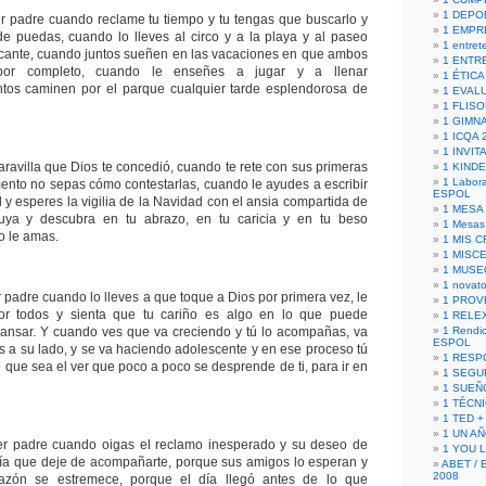
1 DEPO
r padre cuando reclame tu tiempo y tu tengas que buscarlo y
1 EMPR
e puedas, cuando lo lleves al circo y a la playa y al paseo
1 entret
icante, cuando juntos sueñen en las vacaciones en que ambos
1 ENTR
por completo, cuando le enseñes a jugar y a llenar
1 ÉTICA 
tos caminen por el parque cualquier tarde esplendorosa de
1 EVAL
1 FLISO
1 GIMN
1 ICQA 
1 INVIT
avilla que Dios te concedió, cuando te rete con sus primeras
1 KIND
1 Labora
nto no sepas cómo contestarlas, cuando le ayudes a escribir
ESPOL
 y esperes la vigilia de la Navidad con el ansia compartida de
1 MESA
uya y descubra en tu abrazo, en tu caricia y en tu beso
1 Mesas
o le amas.
1 MIS 
1 MISC
1 MUSE
1 novato
 padre cuando lo lleves a que toque a Dios por primera vez, le
1 PROV
or todos y sienta que tu cariño es algo en lo que puede
1 RELE
ansar. Y cuando ves que va creciendo y tú lo acompañas, va
1 Rendic
ESPOL
s a su lado, y se va haciendo adolescente y en ese proceso tú
1 RESP
o que sea el ver que poco a poco se desprende de ti, para ir en
1 SEGU
1 SUEÑ
1 TÉCN
1 TED +
1 UN A
er padre cuando oigas el reclamo inesperado y su deseo de
1 YOU 
día que deje de acompañarte, porque sus amigos lo esperan y
ABET / 
2008
razón se estremece, porque el día llegó antes de lo que