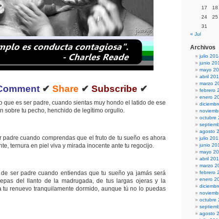
17
18
24
25
31
« Jul
Archivos
julio 20
junio 20
mayo 2
abril 20
marzo 2
Comment
✔
Share
✔
Subscribe
✔
febrero 
enero 2
o que es ser padre, cuando sientas muy hondo el latido de ese
diciemb
 sobre tu pecho, henchido de legítimo orgullo.
noviemb
octubre
septiem
agosto 
r padre cuando comprendas que el fruto de tu sueño es ahora
julio 20
te, ternura en piel viva y mirada inocente ante tu regocijo.
junio 20
mayo 2
abril 20
marzo 2
 de ser padre cuando entiendas que tu sueño ya jamás será
febrero 
enero 2
epas del llanto de la madrugada, de tus largas ojeras y la
diciemb
 a tu renuevo tranquilamente dormido, aunque tú no lo puedas
noviemb
octubre
septiem
agosto 