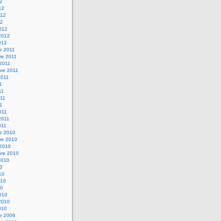
12
12
012
12
012
2012
012
e 2011
re 2011
 2011
bre 2011
2011
1
11
11
11
011
2011
011
re 2010
re 2010
 2010
bre 2010
2010
10
10
010
10
010
2010
010
re 2009