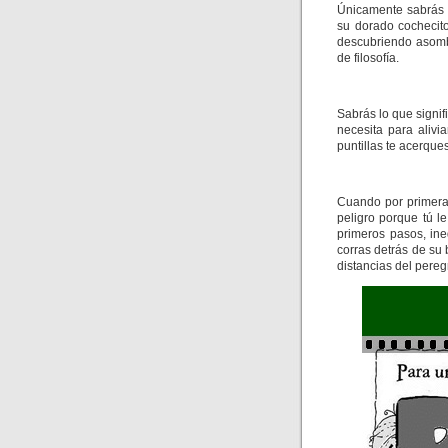
Únicamente sabrás 
su dorado cochecit
descubriendo asomb
de filosofía.
Sabrás lo que signi
necesita para alivi
puntillas te acerque
Cuando por primera 
peligro porque tú l
primeros pasos, in
corras detrás de su
distancias del peregr