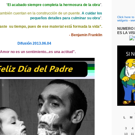
“
El acabado siempre completa la hermosura de la obra
”.
 también cuentan en la construcción de un puente
.
A cuidar los
Click here t
pequeños detalles para culminar su obra
”.
widgets
-
ww
ste su tiempo, pues de ese material está formada la vida”.
NUMERO D
ES LA VIS
- Benjamin Franklin
Difusión 2013.06.04
 Amor no es un sentimiento...es una actitud".
L
M
3
4
10
11