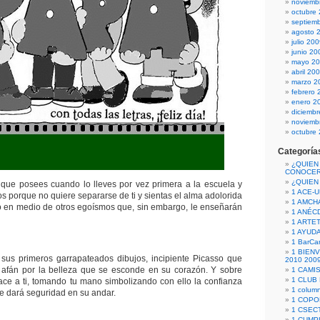
noviemb
octubre
septiem
agosto 
julio 20
junio 20
mayo 2
abril 20
marzo 2
febrero 
enero 2
diciemb
noviemb
octubre
Categoría
¿QUIEN
CONOCE
¿QUIEN
 que posees cuando lo lleves por vez primera a la escuela y
1 ACE-
os porque no quiere separarse de ti y sientas el alma adolorida
1 AMCH
lo en medio de otros egoísmos que, sin embargo, le enseñarán
1 ANÉC
1 ARTE
1 AYUD
1 BarCa
1 BIEN
sus primeros garrapateados dibujos, incipiente Picasso que
2010 200
l afán por la belleza que se esconde en su corazón. Y sobre
1 CAMI
1 CLUB
ce a ti, tomando tu mano simbolizando con ello la confianza
1 column
 le dará seguridad en su andar.
1 COPO
1 CSECT
1 CUM