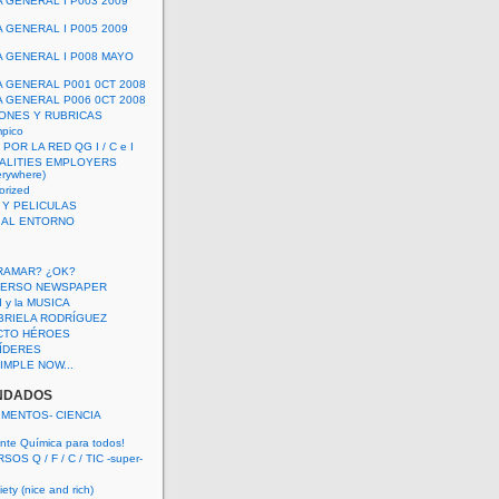
A GENERAL I P003 2009
A GENERAL I P005 2009
A GENERAL I P008 MAYO
A GENERAL P001 0CT 2008
A GENERAL P006 0CT 2008
ONES Y RUBRICAS
mpico
POR LA RED QG I / C e I
ALITIES EMPLOYERS
rywhere)
orized
 Y PELICULAS
S AL ENTORNO
RAMAR? ¿OK?
VERSO NEWSPAPER
 I y la MUSICA
BRIELA RODRÍGUEZ
CTO HÉROES
 LÍDERES
IMPLE NOW...
NDADOS
IMENTOS- CIENCIA
nte Química para todos!
OS Q / F / C / TIC -super-
ety (nice and rich)