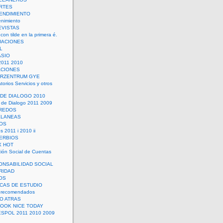
RTES
ENDIMIENTO
enimiento
EVISTAS
con tilde en la primera é.
UACIONES
L
ASIO
2011 2010
ACIONES
ERZENTRUM GYE
torios Servicios y otros
 DE DIALOGO 2010
 de Dialogo 2011 2009
CREDOS
ELANEAS
OS
s 2011 i 2010 ii
ERBIOS
X HOT
ión Social de Cuentas
ONSABILIDAD SOCIAL
RIDAD
OS
ICAS DE ESTUDIO
 recomendados
ÑO ATRAS
LOOK NICE TODAY
ESPOL 2011 2010 2009