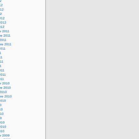
12
12
012
12
012
2012
012
e 2011
re 2011
 2011
bre 2011
2011
1
11
11
11
011
2011
011
re 2010
re 2010
 2010
bre 2010
2010
10
10
010
10
010
2010
010
re 2009