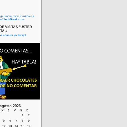
o get more mini-SharkBreak
w.SharkBreak.com
E VISITAS / USTED
ITA #
agosto 2026
X
J
V
S
D
1
2
5
6
7
8
9
12
13
14
15
16