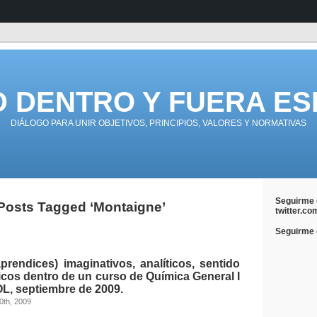
D DENTRO Y FUERA ES
DIÁLOGO PARA UNIR OBJETIVOS, PRINCIPIOS, VALORES Y NORMATIVAS
Seguirme 
Posts Tagged ‘Montaigne’
twitter.co
Seguirme e
prendices) imaginativos, analíticos, sentido
cos dentro de un curso de Química General I
L, septiembre de 2009.
0th, 2009