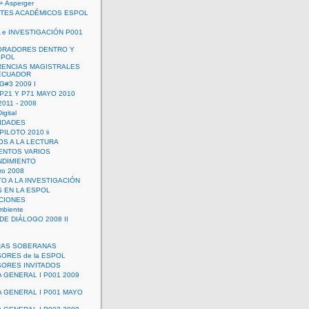
+ Asperger
TES ACADÉMICOS ESPOL
 e INVESTIGACIÓN P001
ORADORES DENTRO Y
SPOL
ENCIAS MAGISTRALES
 ECUADOR
G#3 2009 I
 P21 Y P71 MAYO 2010
011 - 2008
igital
IDADES
ILOTO 2010 ii
OS A LA LECTURA
NTOS VARIOS
DIMIENTO
ro 2008
O A LA INVESTIGACIÓN
 EN LA ESPOL
ACIONES
mbiente
DE DIÁLOGO 2008 II
RAS SOBERANAS
ORES de la ESPOL
ORES INVITADOS
A GENERAL I P001 2009
A GENERAL I P001 MAYO