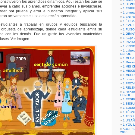
constituyeron los aprendices dinámicos. Aquí están los que se
1 DEPO
llevar a cabo sus planes, emprender acciones e involucrarse.
1 EMPR
nder por prueba y error e buscaron integrar y aplicar sus
1 entret
iaron activamente el uso de lo recién aprendido.
1 ENTR
1 ÉTICA 
estudiantes a trabajar en grupos y equipos buscamos la
1 EVAL
 orquesta de aprendizaje, donde cada estudiante emita su
1 FLISO
ne con los demás. Fue un gusto las vivencias mantenidas
1 GIMN
1 ICQA 
clases. Ver imagen:
1 INVIT
1 KIND
1 Labora
ESPOL
1 MESA
1 Mesas
1 MIS 
1 MISC
1 MUSE
1 novato
1 PROV
1 RELE
1 Rendic
ESPOL
1 RESP
1 SEGU
1 SUEÑ
1 TÉCN
1 TED +
1 UN A
1 YOU 
ABET / 
2008