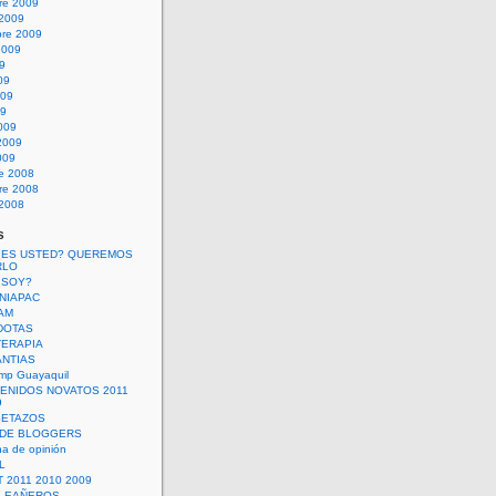
re 2009
 2009
bre 2009
2009
09
09
009
09
009
2009
009
re 2008
re 2008
 2008
s
 ES USTED? QUEREMOS
RLO
 SOY?
UNIAPAC
AM
DOTAS
TERAPIA
ANTIAS
mp Guayaquil
VENIDOS NOVATOS 2011
9
SETAZOS
 DE BLOGGERS
a de opinión
L
 2011 2010 2009
PLEAÑEROS