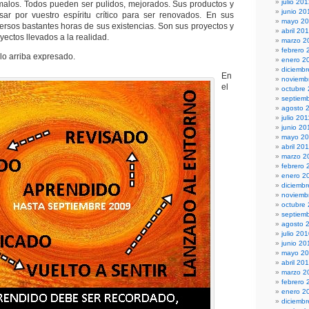
julio 20
malos. Todos pueden ser pulidos, mejorados. Sus productos y
junio 20
sar por vuestro espíritu crítico para ser renovados. En sus
mayo 2
ersos bastantes horas de sus existencias. Son sus proyectos y
abril 20
yectos llevados a la realidad.
marzo 2
febrero 
 lo arriba expresado.
enero 2
diciembr
En
noviemb
el
octubre
septiem
agosto 
julio 201
junio 20
mayo 20
abril 20
marzo 2
febrero 
enero 2
diciemb
noviemb
octubre
septiem
agosto 
julio 20
junio 20
mayo 2
abril 20
marzo 2
febrero 
enero 2
diciemb