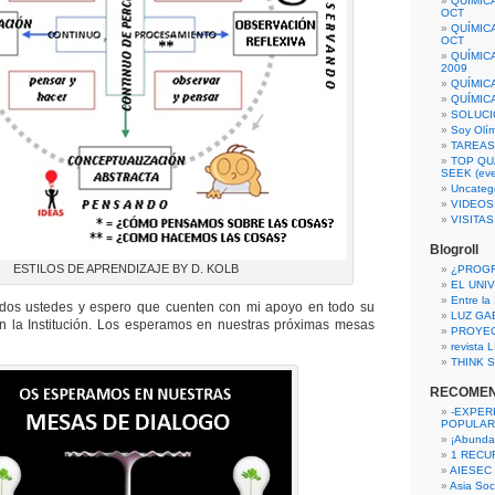
QUÍMIC
OCT
QUÍMIC
OCT
QUÍMIC
2009
QUÍMIC
QUÍMIC
SOLUCI
Soy Olí
TAREAS 
TOP QU
SEEK (eve
Uncateg
VIDEOS
VISITA
Blogroll
ESTILOS DE APRENDIZAJE BY D. KOLB
¿PROG
EL UNI
Entre la
dos ustedes y espero que cuenten con mi apoyo en todo su
LUZ GA
en la Institución. Los esperamos en nuestras próximas mesas
PROYE
revista
THINK S
RECOME
-EXPER
POPULAR
¡Abunda
1 RECURS
AIESEC
Asia Soci