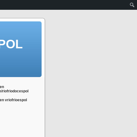
POL
en
m/riofriodocespol
n vriofrioespol