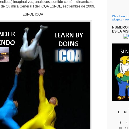
endices) imaginativos, analíticos, sentido común, dinámicos
o de Química General I del ICQA ESPOL, septiembre de 2009.
ESPOL ICQA
Click here t
widgets
-
ww
NUMERO D
ES LA VIS
L
M
3
4
10
11