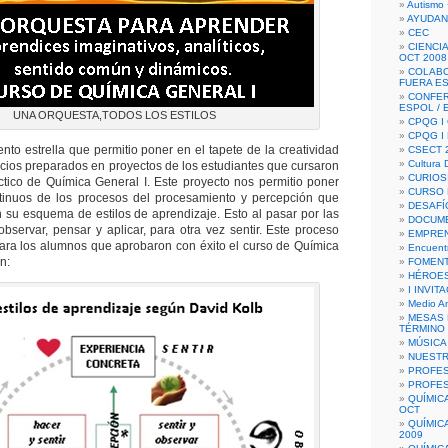
Autismo 
AYUDAN
CEC
CIENCIA
OCT 2008
COLAB
FUERA E
CONFER
ESPOL /
UNA ORQUESTA,TODOS LOS ESTILOS
CPQG I 
CPQG I
nto estrella que permitio poner en el tapete de la creatividad
CSECT 2
Cultura D
vicios preparados en proyectos de los estudiantes que cursaron
CURIOS
tico de Química General I. Este proyecto nos permitio poner
CURSO P
ntinuos de los procesos del procesamiento y percepción que
DESAFÍ
 su esquema de estilos de aprendizaje. Esto al pasar por las
DOCUME
observar, pensar y aplicar, para otra vez sentir. Este proceso
EMPREN
ara los alumnos que aprobaron con éxito el curso de Química
Encuent
n:
FOMENT
HÉROES
I INVIT
Medio A
MESAS 
TÉRMINO
MÚSICA
NUEST
PROFES
PROFES
QUÍMIC
OCT
QUÍMIC
2009