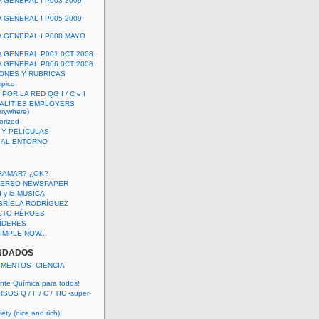
A GENERAL I P003 2009
A GENERAL I P005 2009
A GENERAL I P008 MAYO
A GENERAL P001 0CT 2008
A GENERAL P006 0CT 2008
ONES Y RUBRICAS
mpico
POR LA RED QG I / C e I
ALITIES EMPLOYERS
rywhere)
orized
 Y PELICULAS
S AL ENTORNO
RAMAR? ¿OK?
VERSO NEWSPAPER
 I y la MUSICA
BRIELA RODRÍGUEZ
CTO HÉROES
 LÍDERES
IMPLE NOW...
NDADOS
IMENTOS- CIENCIA
nte Química para todos!
OS Q / F / C / TIC -super-
ety (nice and rich)