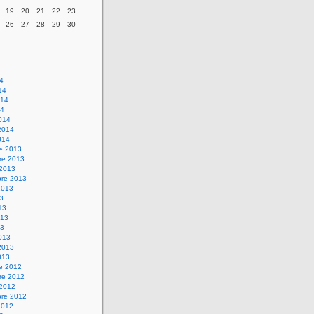
19
20
21
22
23
26
27
28
29
30
14
14
014
14
014
2014
014
re 2013
re 2013
 2013
bre 2013
2013
13
13
013
13
013
2013
013
re 2012
re 2012
 2012
bre 2012
2012