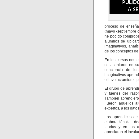
proceso de enseñar
(mayo -septiembre d
he podido comproba
alumnos se ubicaro
imaginativos, analí
de los conceptos de 
En los cursos nos e
se asentaron en su
conciencia de los
imaginativos aprend
el involucramiento p
El grupo de aprend
y fuertes del razo
También aprendiero
Fueron aquellos al
expertos, a los datos
Los aprendices de 
elaboración de dec
teorías y en las 
apreciaron el involu