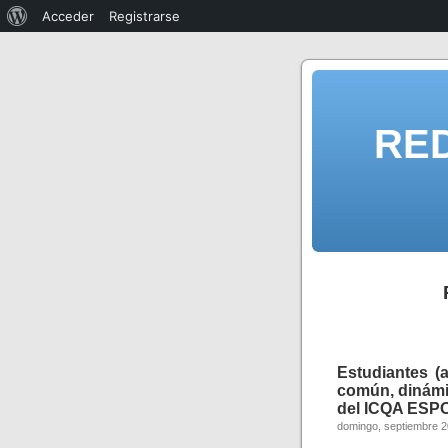
Acceder
Registrarse
RE
Estudiantes (a
común, dinámi
del ICQA ESPO
domingo, septiembre 2