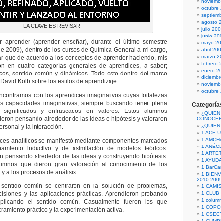
noviemb
octubre
septiem
agosto 
LA CLAVE ES REVISAR
julio 20
junio 20
 aprender (aprender enseñar), durante el último semestre
mayo 2
e 2009), dentro de los cursos de Química General a mi cargo,
abril 20
marzo 2
r que de acuerdo a los conceptos de aprender haciendo, mis
febrero 
n en cuatro categorías generales de aprendices, a saber;
enero 2
ticos, sentido común y dinámicos. Todo esto dentro del marco
diciemb
David Kolb sobre los estilos de aprendizaje.
noviemb
octubre
ncontramos con los aprendices imaginativos cuyas fortalezas
s capacidades imaginativas, siempre buscando tener plena
Categoría
 significados y enfrascados en valores. Estos alumnos
¿QUIEN
ieron pensando alrededor de las ideas e hipótesis y valoraron
CONOCE
¿QUIEN
ersonal y la interacción.
1 ACE-
1 AMCH
ices analíticos se manifestó mediante componentes marcados
1 ANÉC
namiento inductivo y de asimilación de modelos teóricos.
1 ARTE
n pensando alrededor de las ideas y construyendo hipótesis.
1 AYUD
umnos que dieron gran valoración al conocimiento de los
1 BarCa
 y a los procesos de análisis.
1 BIEN
2010 200
sentido común se centraron en la solución de problemas,
1 CAMI
isiones y las aplicaciones prácticas. Aprendieron probando
1 CLUB
1 column
aplicando el sentido común. Casualmente fueron los que
1 COPO
cramiento práctico y la experimentación activa.
1 CSECT
1 CUM