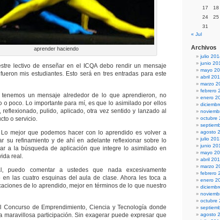
17
18
24
25
31
« Jul
Archivos
aprender haciendo
julio 20
junio 20
mestre lectivo de enseñar en el ICQA debo rendir un mensaje
mayo 2
 fueron mis estudiantes. Esto será en tres entradas para este
abril 20
marzo 2
febrero 
 tenemos un mensaje alrededor de lo que aprendieron, no
enero 2
o o poco. Lo importante para mí, es que lo asimilado por ellos
diciemb
 reflexionado, pulido, aplicado, otra vez sentido y lanzado al
noviemb
to o servicio.
octubre
septiem
Lo mejor que podemos hacer con lo aprendido es volver a
agosto 
julio 20
ar su refinamiento y de ahí en adelante reflexionar sobre lo
junio 20
sar a la búsqueda de aplicación que integre lo asimilado en
mayo 2
vida real.
abril 20
marzo 2
al, puedo comentar a ustedes que nada excesivamente
febrero 
ió en las cuatro esquinas del aula de clase. Ahora les toca a
enero 2
caciones de lo aprendido, mejor en términos de lo que nuestro
diciemb
noviemb
octubre
l Concurso de Emprendimiento, Ciencia y Tecnología donde
septiem
a maravillosa participación. Sin exagerar puede expresar que
agosto 