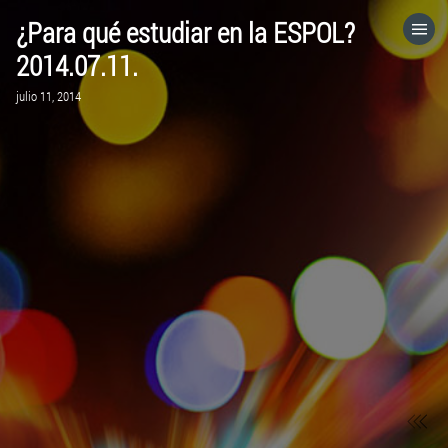
¿Para qué estudiar en la ESPOL?
HOME
2014.07.11.
julio 11, 2014
CATEGORÍAS
IR A
VISITA EL SITIO WEB