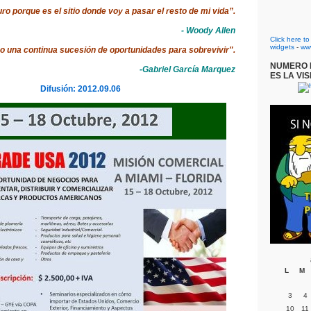
uro porque es el sitio donde voy a pasar el resto de mi vida”.
- Woody Allen
Click here t
widgets
-
ww
no una continua sucesión de oportunidades para sobrevivir".
NUMERO D
-Gabriel García Marquez
ES LA VIS
Difusión: 2012.09.06
L
M
3
4
10
11