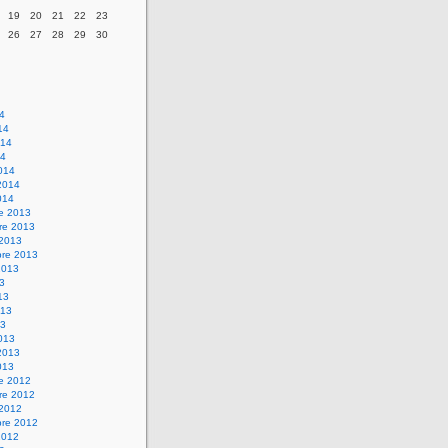
19
20
21
22
23
26
27
28
29
30
14
14
014
14
014
2014
014
re 2013
re 2013
 2013
bre 2013
2013
13
13
013
13
013
2013
013
re 2012
re 2012
 2012
bre 2012
2012