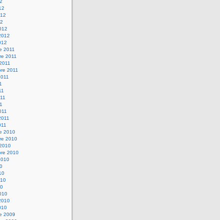
12
12
012
12
012
2012
012
e 2011
re 2011
 2011
bre 2011
2011
1
11
11
11
011
2011
011
re 2010
re 2010
 2010
bre 2010
2010
10
10
010
10
010
2010
010
re 2009