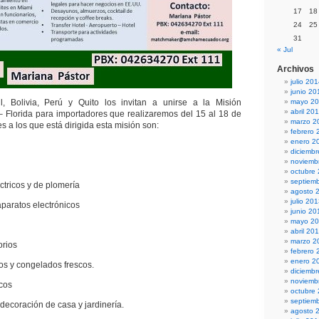
17
18
24
25
31
« Jul
Archivos
julio 20
junio 20
 Bolivia, Perú y Quito los invitan a unirse a la Misión
mayo 2
abril 20
 Florida para importadores que realizaremos del 15 al 18 de
marzo 2
s a los que está dirigida esta misión son:
febrero 
enero 2
diciemb
noviemb
octubre
septiem
ricos y de plomería
agosto 
julio 20
aratos electrónicos
junio 20
mayo 2
abril 20
marzo 2
rios
febrero 
enero 2
 y congelados frescos.
diciemb
noviemb
cos
octubre
septiem
coración de casa y jardinería.
agosto 