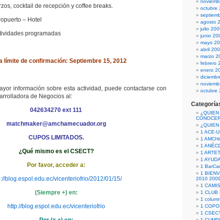
noviemb
os, cocktail de recepción y coffee breaks.
octubre
septiem
eropuerto – Hotel
agosto 
julio 20
ctividades programadas
junio 20
mayo 2
abril 20
marzo 2
 límite de confirmación: Septiembre 15, 2012
febrero 
enero 2
diciemb
noviemb
mayor información sobre esta actividad, puede contactarse con
octubre
arrolladora de Negocios al:
Categoría
042634270 ext 111
¿QUIEN
CONOCE
matchmaker@amchamecuador.org
¿QUIEN
1 ACE-
CUPOS LIMITADOS.
1 AMCH
1 ANÉC
¿Qué mismo es el CSECT?
1 ARTE
1 AYUD
Por favor, acceder a:
1 BarCa
1 BIEN
p://blog.espol.edu.ec/vicenteriofrio/2012/01/15/
2010 200
1 CAMI
(Siempre +) en:
1 CLUB
1 column
http://blog.espol.edu.ec/vicenteriofrio
1 COPO
1 CSECT
1 CUM