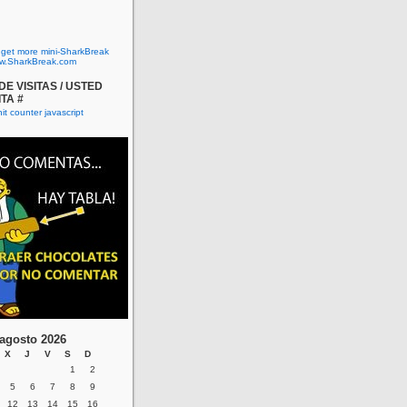
o get more mini-SharkBreak
w.SharkBreak.com
E VISITAS / USTED
ITA #
agosto 2026
X
J
V
S
D
1
2
5
6
7
8
9
12
13
14
15
16