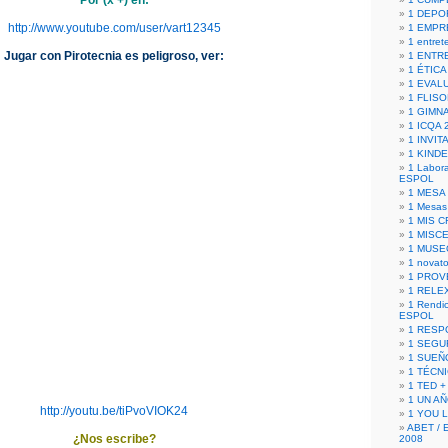
Por (x +) en:
1 DEPO
http://www.youtube.com/user/vart12345
1 EMPR
1 entret
Jugar con Pirotecnia es peligroso, ver:
1 ENTR
1 ÉTICA 
1 EVAL
1 FLISO
1 GIMN
1 ICQA 
1 INVIT
1 KIND
1 Labora
ESPOL
1 MESA
1 Mesas
1 MIS 
1 MISC
1 MUSE
1 novato
1 PROV
1 RELE
1 Rendic
ESPOL
1 RESP
1 SEGU
1 SUEÑ
1 TÉCN
1 TED +
1 UN A
http://youtu.be/tiPvoVIOK24
1 YOU 
ABET / 
¿Nos escribe?
2008