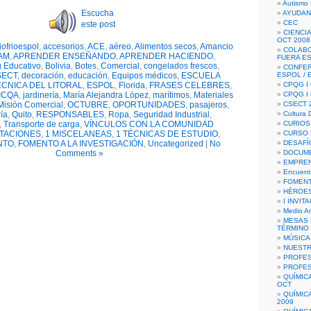
Autismo 
Escucha
AYUDAN
CEC
este post
CIENCIA
OCT 2008
ofrioespol
,
accesorios
,
ACE
,
aéreo
,
Alimentos secos
,
Amancio
COLAB
AM
,
APRENDER ENSEÑANDO
,
APRENDER HACIENDO
,
FUERA E
 Educativo
,
Bolivia
,
Botes
,
Comercial
,
congelados frescos
,
CONFER
SECT
,
decoración
,
educación
,
Equipos médicos
,
ESCUELA
ESPOL /
CNICA DEL LITORAL
,
ESPOL
,
Florida
,
FRASES CELEBRES
,
CPQG I 
ICQA
,
jardinería
,
María Alejandra López
,
marítimos
,
Materiales
CPQG I
Misión Comercial
,
OCTUBRE
,
OPORTUNIDADES
,
pasajeros
,
CSECT 2
ía
,
Quito
,
RESPONSABLES
,
Ropa
,
Seguridad Industrial
,
Cultura D
,
Transporte de carga
,
VÍNCULOS CON LA COMUNIDAD
CURIOS
ITACIONES
,
1 MISCELANEAS
,
1 TÉCNICAS DE ESTUDIO
,
CURSO P
NTO
,
FOMENTO A LA INVESTIGACIÓN
,
Uncategorized
|
No
DESAFÍ
Comments »
DOCUME
EMPREN
Encuent
FOMENT
HÉROES
I INVIT
Medio A
MESAS 
TÉRMINO
MÚSICA
NUEST
PROFES
PROFES
QUÍMIC
OCT
QUÍMIC
2009