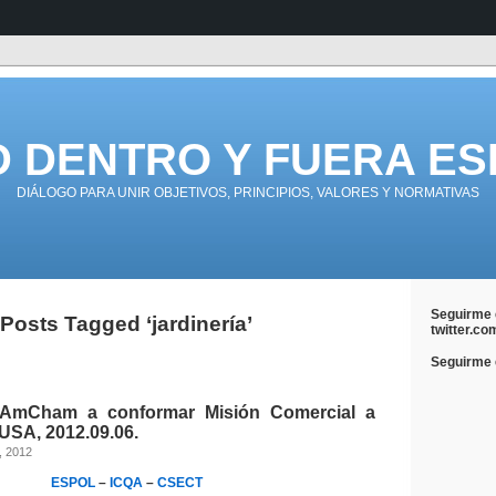
D DENTRO Y FUERA ES
DIÁLOGO PARA UNIR OBJETIVOS, PRINCIPIOS, VALORES Y NORMATIVAS
Seguirme 
Posts Tagged ‘jardinería’
twitter.co
Seguirme e
e AmCham a conformar Misión Comercial a
 USA, 2012.09.06.
, 2012
ESPOL
–
ICQA
–
CSECT