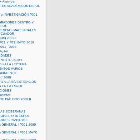
+ Asperger
TES ACADÉMICOS ESPOL
 e INVESTIGACIÓN P001
ORADORES DENTRO Y
SPOL
ENCIAS MAGISTRALES
 ECUADOR
G#3 2009 I
 P21 Y P71 MAYO 2010
011 - 2008
igital
IDADES
ILOTO 2010 ii
OS A LA LECTURA
NTOS VARIOS
DIMIENTO
ro 2008
O A LA INVESTIGACIÓN
 EN LA ESPOL
ACIONES
mbiente
DE DIÁLOGO 2008 II
RAS SOBERANAS
ORES de la ESPOL
ORES INVITADOS
A GENERAL I P001 2009
A GENERAL I P001 MAYO