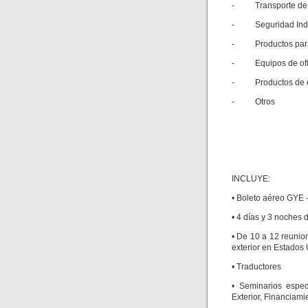
- Transporte de ca
- Seguridad Indus
- Productos para s
- Equipos de ofici
- Productos de em
- Otros
INCLUYE:
• Boleto aéreo GYE
• 4 días y 3 noches
• De 10 a 12 reunio
exterior en Estados
• Traductores
• Seminarios espe
Exterior, Financiam