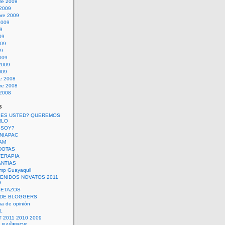
re 2009
 2009
bre 2009
2009
09
09
009
09
009
2009
009
re 2008
re 2008
 2008
s
 ES USTED? QUEREMOS
RLO
 SOY?
UNIAPAC
AM
DOTAS
TERAPIA
ANTIAS
mp Guayaquil
VENIDOS NOVATOS 2011
9
SETAZOS
 DE BLOGGERS
a de opinión
L
 2011 2010 2009
PLEAÑEROS