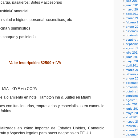
julio 20
rga, pasajeros; Botes y accesorios
junio 20
mayo 2
trial/Comercial.
abril 20
marzo 2
alud e higiene personal: cosméticos, etc
febrero 
enero 2
na y suministros
diciembr
noviemb
paque y pastelería
octubre
septiem
agosto 
julio 201
junio 20
mayo 20
Valor Inscripción: $2500 + IVA
abril 20
marzo 2
febrero 
enero 2
diciemb
noviemb
 – MIA – GYE vía COPA
octubre
septiem
 de alojamiento en hotel Hampton Inn & Suites en Miami
agosto 
julio 20
nes con funcionarios, empresarios y especialistas en comercio
junio 20
 Unidos.
mayo 2
abril 20
marzo 2
febrero 
cializados en cómo importar de Estados Unidos, Comercio
enero 2
iento y Aspectos legales para hacer negocios en EE.UU.
diciemb