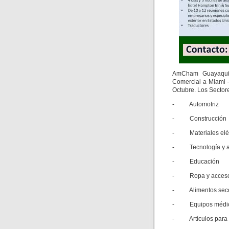
AmCham Guayaquil,
Comercial a Miami –
Octubre. Los Sectore
- Automotriz
- Construcción
- Materiales eléct
- Tecnología y ap
- Educación
- Ropa y acceso
- Alimentos secos
- Equipos médi
- Artículos para de