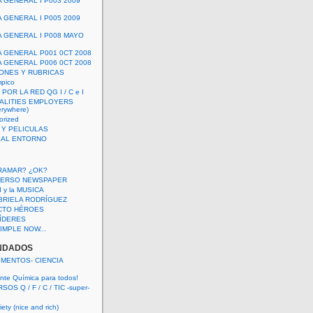
A GENERAL I P003 2009
A GENERAL I P005 2009
A GENERAL I P008 MAYO
A GENERAL P001 0CT 2008
A GENERAL P006 0CT 2008
ONES Y RUBRICAS
mpico
POR LA RED QG I / C e I
ALITIES EMPLOYERS
rywhere)
orized
 Y PELICULAS
S AL ENTORNO
RAMAR? ¿OK?
VERSO NEWSPAPER
 I y la MUSICA
BRIELA RODRÍGUEZ
CTO HÉROES
 LÍDERES
IMPLE NOW...
NDADOS
IMENTOS- CIENCIA
nte Química para todos!
OS Q / F / C / TIC -super-
ety (nice and rich)