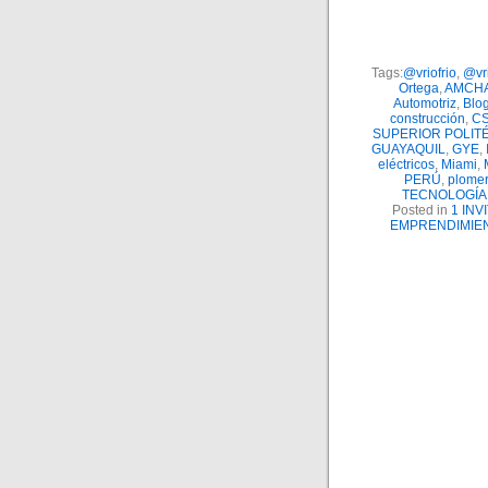
Tags:
@vriofrio
,
@vri
Ortega
,
AMCH
Automotriz
,
Blog
construcción
,
C
SUPERIOR POLITÉ
GUAYAQUIL
,
GYE
,
eléctricos
,
Miami
,
PERÚ
,
plomer
TECNOLOGÍA
Posted in
1 INV
EMPRENDIMIE