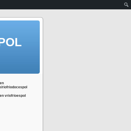
POL
en
m/riofriodocespol
n vriofrioespol