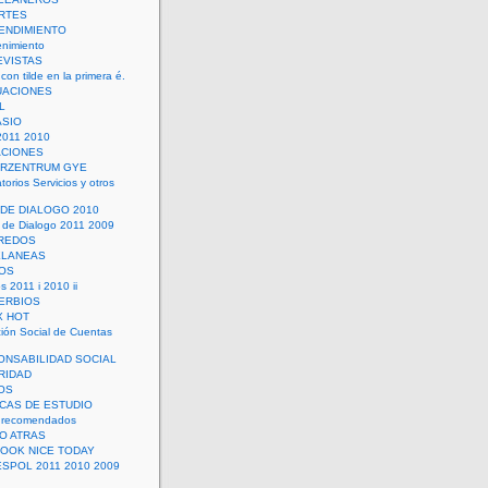
RTES
ENDIMIENTO
enimiento
EVISTAS
con tilde en la primera é.
UACIONES
L
ASIO
2011 2010
ACIONES
ERZENTRUM GYE
torios Servicios y otros
 DE DIALOGO 2010
 de Dialogo 2011 2009
CREDOS
ELANEAS
OS
s 2011 i 2010 ii
ERBIOS
X HOT
ión Social de Cuentas
ONSABILIDAD SOCIAL
RIDAD
OS
ICAS DE ESTUDIO
 recomendados
ÑO ATRAS
LOOK NICE TODAY
ESPOL 2011 2010 2009