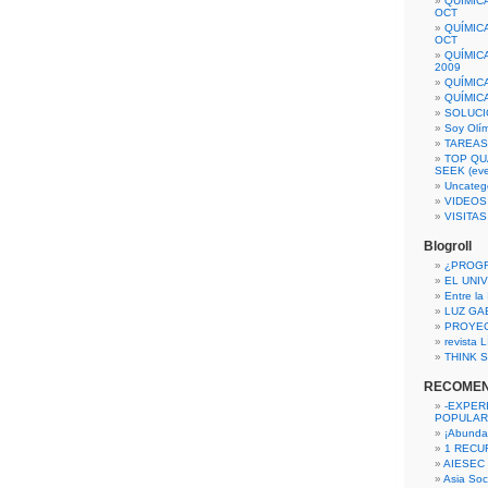
QUÍMIC
OCT
QUÍMIC
OCT
QUÍMIC
2009
QUÍMIC
QUÍMIC
SOLUCI
Soy Olí
TAREAS 
TOP QU
SEEK (eve
Uncateg
VIDEOS
VISITA
Blogroll
¿PROG
EL UNI
Entre la
LUZ GA
PROYE
revista
THINK S
RECOME
-EXPER
POPULAR
¡Abunda
1 RECURS
AIESEC
Asia Soci