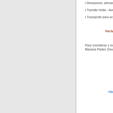
• Desayunos, almuerz
• Transfer Hotel - A
• Transporte para a
Fecha
Para inscribirse y 
Mariana Pástor, Des
htt