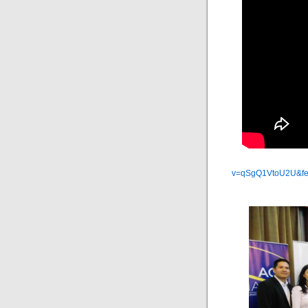
v=qSgQ1VtoU2U&fe