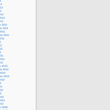
12
12
012
12
012
2012
012
e 2011
re 2011
 2011
bre 2011
2011
1
11
11
11
011
2011
011
re 2010
re 2010
 2010
bre 2010
2010
10
10
010
10
010
2010
010
re 2009