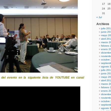
17
18
24
25
31
« Jul
Archivos
julio 20
junio 20
mayo 2
abril 20
marzo 2
febrero 
enero 2
diciemb
noviemb
octubre
septiem
agosto 
julio 20
junio 20
mayo 2
 del evento en la siguiente lista de YOUTUBE en canal
abril 20
marzo 2
febrero 
enero 2
diciemb
noviemb
octubre
septiem
agosto 