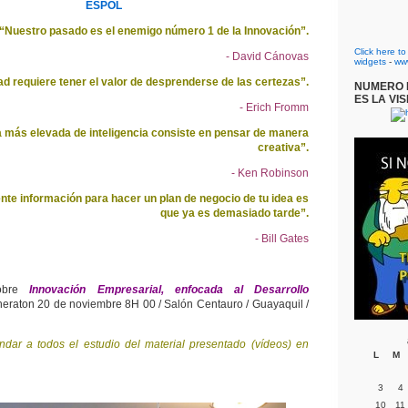
ESPOL
“Nuestro pasado es el enemigo número 1 de la Innovación”.
Click here t
- David Cánovas
widgets
-
ww
ad requiere tener el valor de desprenderse de las certezas”.
NUMERO D
ES LA VIS
- Erich Fromm
 más elevada de inteligencia consiste en pensar de manera
creativa”.
- Ken Robinson
iente información para hacer un plan de negocio de tu idea es
que ya es demasiado tarde”.
- Bill Gates
sobre
Innovación Empresarial, enfocada al Desarrollo
heraton 20 de noviembre 8H 00 / Salón Centauro / Guayaquil /
dar a todos el estudio del material presentado (vídeos) en
L
M
3
4
10
11