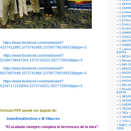
1 DEPO
1 EMPR
1 entret
1 ENTR
1 ÉTICA 
1 EVAL
1 FLISO
1 GIMN
1 ICQA 
1 INVIT
https://www.facebook.com/media/set/?
1 KIND
94157411895.1073741868.237567796344533&type=3
1 Labora
ESPOL
https://www.facebook.com/media/set/?
1 MESA
152369738047004.1073742023.502772003&type=3
1 Mesas
1 MIS 
https://www.facebook.com/media/set/?
1 MISC
36627667648.1073741866.237567796344533&type=3
1 MUSE
1 novato
https://www.facebook.com/media/set/?
1 PROV
1 RELE
152347171532004.1073742021.502772003&type=3
1 Rendic
ESPOL
1 RESP
1 SEGU
1 SUEÑ
1 TÉCN
 formato PDF puede ser bajada de:
1 TED +
1 UN A
InnovEmpDesSost x M Villacres
1 YOU 
ABET / 
“El acabado siempre completa la hermosura de la obra”.
2008