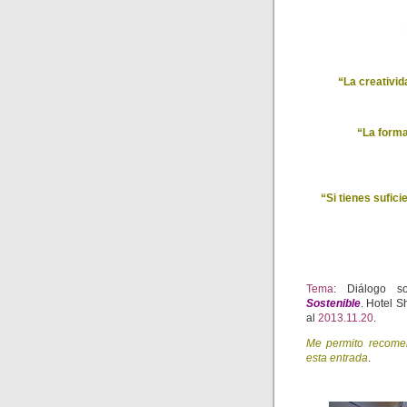
“La creativid
“La forma
“Si tienes sufic
Tema
: Diálogo 
Sostenible
. Hotel S
al
2013.11.20
.
Me permito recomen
esta entrada
.