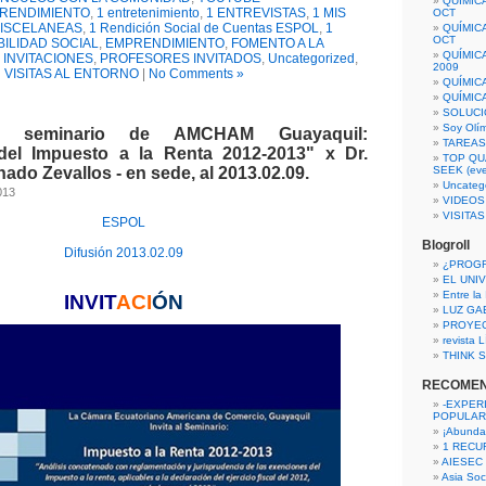
QUÍMIC
PRENDIMIENTO
,
1 entretenimiento
,
1 ENTREVISTAS
,
1 MIS
OCT
MISCELANEAS
,
1 Rendición Social de Cuentas ESPOL
,
1
QUÍMIC
OCT
ILIDAD SOCIAL
,
EMPRENDIMIENTO
,
FOMENTO A LA
QUÍMIC
I INVITACIONES
,
PROFESORES INVITADOS
,
Uncategorized
,
2009
VISITAS AL ENTORNO
|
No Comments »
QUÍMIC
QUÍMIC
SOLUCI
Soy Olí
 al seminario de AMCHAM Guayaquil:
TAREAS 
del Impuesto a la Renta 2012-2013" x Dr.
TOP QU
ado Zevallos - en sede, al 2013.02.09.
SEEK (eve
Uncateg
013
VIDEOS
VISITA
ESPOL
Blogroll
Difusión 2013.02.09
¿PROG
EL UNI
Entre la
INVIT
ACI
ÓN
LUZ GA
PROYE
revista
THINK S
RECOME
-EXPER
POPULAR
¡Abunda
1 RECURS
AIESEC
Asia Soci