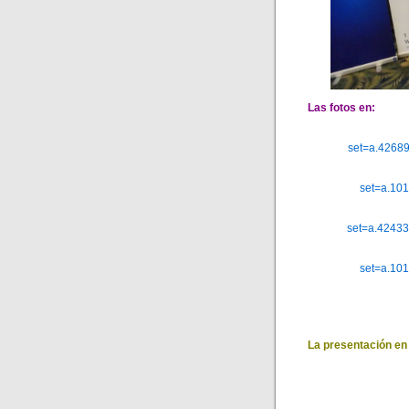
Las fotos en:
set=a.4268
set=a.10
set=a.4243
set=a.10
La presentación en