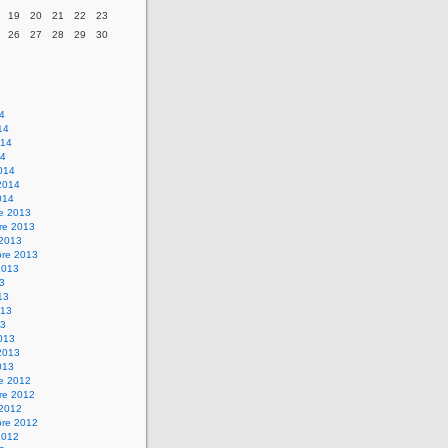
19
20
21
22
23
26
27
28
29
30
14
14
014
14
014
2014
014
re 2013
re 2013
 2013
bre 2013
2013
13
13
013
13
013
2013
013
re 2012
re 2012
 2012
bre 2012
2012