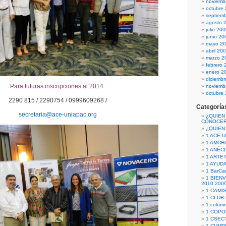
noviemb
octubre
septiem
agosto 
julio 20
junio 20
mayo 2
abril 20
marzo 2
febrero 
enero 2
diciemb
Para futuras inscripciones al 2014:
noviemb
octubre
2290 815 / 2290754 / 0999609268 /
Categoría
secretaria@ace-uniapac.org
¿QUIEN
CONOCE
¿QUIEN
1 ACE-
1 AMCH
1 ANÉC
1 ARTE
1 AYUD
1 BarCa
1 BIEN
2010 200
1 CAMI
1 CLUB
1 column
1 COPO
1 CSECT
1 CUM