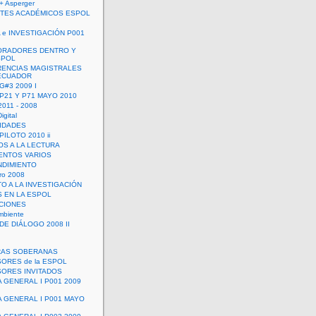
+ Asperger
TES ACADÉMICOS ESPOL
 e INVESTIGACIÓN P001
ORADORES DENTRO Y
SPOL
ENCIAS MAGISTRALES
 ECUADOR
G#3 2009 I
 P21 Y P71 MAYO 2010
011 - 2008
igital
IDADES
ILOTO 2010 ii
OS A LA LECTURA
NTOS VARIOS
DIMIENTO
ro 2008
O A LA INVESTIGACIÓN
 EN LA ESPOL
ACIONES
mbiente
DE DIÁLOGO 2008 II
RAS SOBERANAS
ORES de la ESPOL
ORES INVITADOS
A GENERAL I P001 2009
A GENERAL I P001 MAYO