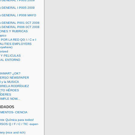
A GENERAL I P003 2009
A GENERAL I P005 2009
A GENERAL I P008 MAYO
A GENERAL P001 0CT 2008
A GENERAL P006 0CT 2008
ONES Y RUBRICAS
mpico
POR LA RED QG I / C e I
ALITIES EMPLOYERS
rywhere)
orized
 Y PELICULAS
S AL ENTORNO
RAMAR? ¿OK?
VERSO NEWSPAPER
 I y la MUSICA
BRIELA RODRÍGUEZ
CTO HÉROES
 LÍDERES
IMPLE NOW...
NDADOS
IMENTOS- CIENCIA
nte Química para todos!
OS Q / F / C / TIC -super-
ety (nice and rich)