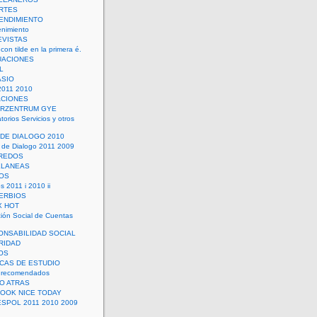
RTES
ENDIMIENTO
enimiento
EVISTAS
con tilde en la primera é.
UACIONES
L
ASIO
2011 2010
ACIONES
ERZENTRUM GYE
torios Servicios y otros
 DE DIALOGO 2010
 de Dialogo 2011 2009
CREDOS
ELANEAS
OS
s 2011 i 2010 ii
ERBIOS
X HOT
ión Social de Cuentas
ONSABILIDAD SOCIAL
RIDAD
OS
ICAS DE ESTUDIO
 recomendados
ÑO ATRAS
LOOK NICE TODAY
ESPOL 2011 2010 2009