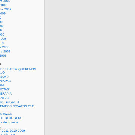
re 2009
 2009
bre 2009
2009
09
09
009
09
009
2009
009
re 2008
re 2008
 2008
s
 ES USTED? QUEREMOS
RLO
 SOY?
UNIAPAC
AM
DOTAS
TERAPIA
ANTIAS
mp Guayaquil
VENIDOS NOVATOS 2011
9
SETAZOS
 DE BLOGGERS
a de opinión
L
 2011 2010 2009
PLEAÑEROS