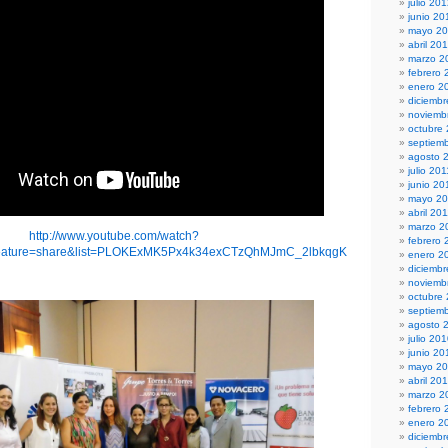
julio 20
junio 20
mayo 2
abril 20
marzo 2
febrero 
enero 2
diciembr
noviemb
octubre
septiem
agosto 
julio 201
junio 20
mayo 20
abril 20
marzo 2
http://www.youtube.com/watch?
febrero 
ature=share&list=PLOKExMK5Px4k34exCTzQhMJmC_2lbkqgK
enero 2
diciemb
noviemb
octubre
septiem
agosto 
julio 20
junio 20
mayo 2
abril 20
marzo 2
febrero 
enero 2
diciemb