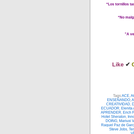
“Los tornillos t
“No malga
"A ve
Like
✔
Tags:
ACE
,
A
ENSEÑANDO
,
A
CREATIVIDAD
,
D
ECUADOR
,
Elenita 
APRENDER
,
Erich
Hotel Sheraton
,
Inn
DOING
,
Mariuxi V
Raquel Paz de Garc
Steve Jobs
,
Te
V