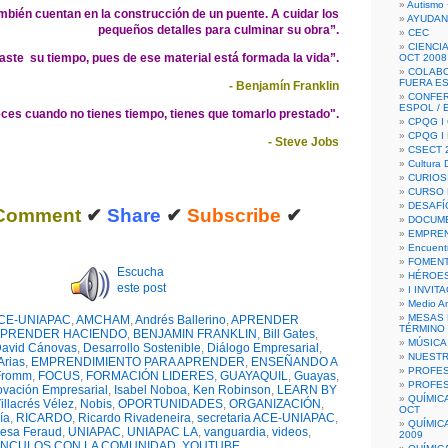
Autismo 
ambién cuentan en la construcción de un puente. A cuidar los
AYUDAN
pequeños detalles para culminar su obra”.
CEC
CIENCIA
ste su tiempo, pues de ese material está formada la vida”.
OCT 2008
COLAB
FUERA E
- Benjamín Franklin
CONFER
ESPOL /
ces cuando no tienes tiempo, tienes que tomarlo prestado".
CPQG I 
CPQG I
- Steve Jobs
CSECT 2
Cultura D
CURIOS
CURSO P
DESAFÍ
Comment
✔
Share
✔
Subscribe
✔
DOCUME
EMPREN
Encuent
FOMENT
Escucha
HÉROES
este post
I INVIT
Medio A
MESAS 
CE-UNIAPAC
,
AMCHAM
,
Andrés Ballerino
,
APRENDER
TÉRMINO
PRENDER HACIENDO
,
BENJAMIN FRANKLIN
,
Bill Gates
,
MÚSICA
avid Cánovas
,
Desarrollo Sostenible
,
Diálogo Empresarial
,
NUEST
Arias
,
EMPRENDIMIENTO PARA APRENDER
,
ENSEÑANDO A
PROFES
 Fromm
,
FOCUS
,
FORMACIÓN LIDERES
,
GUAYAQUIL
,
Guayas
,
PROFES
ovación Empresarial
,
Isabel Noboa
,
Ken Robinson
,
LEARN BY
QUÍMIC
illacrés Vélez
,
Nobis
,
OPORTUNIDADES
,
ORGANIZACIÓN
,
OCT
ía
,
RICARDO
,
Ricardo Rivadeneira
,
secretaria ACE-UNIAPAC
,
QUÍMIC
resa Feraud
,
UNIAPAC
,
UNIAPAC LA
,
vanguardia
,
videos
,
2009
ÍNCULOS CON LA COMUNIDAD
,
YOUTUBE