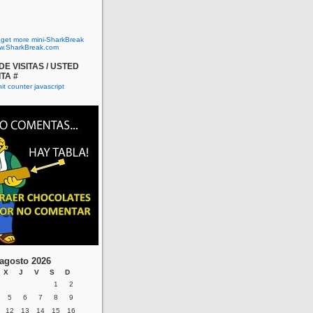
o get more mini-SharkBreak
w.SharkBreak.com
E VISITAS / USTED
ITA #
agosto 2026
X
J
V
S
D
1
2
5
6
7
8
9
12
13
14
15
16