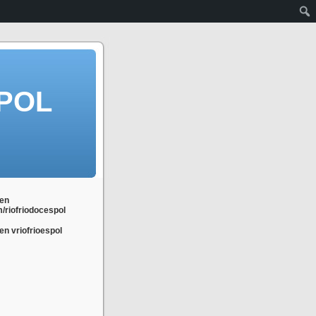
POL
en
m/riofriodocespol
n vriofrioespol