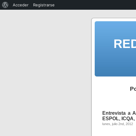
Acceder
Registrarse
RE
Po
Entrevista a 
ESPOL, ICQA, 
lunes, julio 2nd, 2012