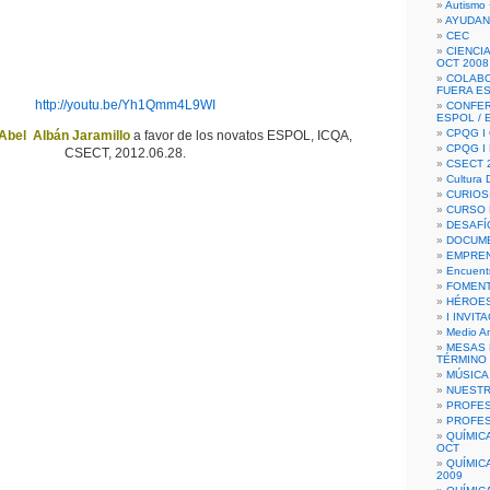
Autismo 
AYUDAN
CEC
CIENCIA
OCT 2008
COLAB
FUERA E
http://youtu.be/Yh1Qmm4L9WI
CONFER
ESPOL /
CPQG I 
Abel Albán Jaramillo
a favor de los novatos ESPOL, ICQA,
CPQG I
CSECT, 2012.06.28.
CSECT 2
Cultura D
CURIOS
CURSO P
DESAFÍ
DOCUME
EMPREN
Encuent
FOMENT
HÉROES
I INVIT
Medio A
MESAS 
TÉRMINO
MÚSICA
NUEST
PROFES
PROFES
QUÍMIC
OCT
QUÍMIC
2009