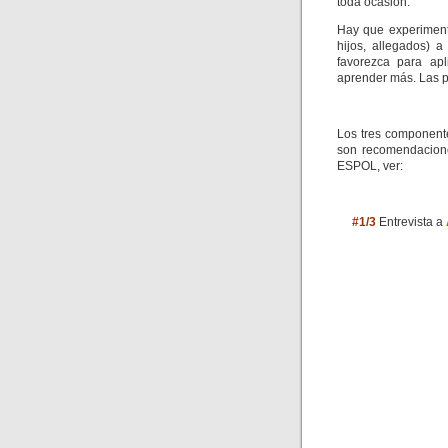
toda ocasión:
Hay que experiment
hijos, allegados) 
favorezca para apl
aprender más. Las 
Los tres componente
son recomendacione
ESPOL, ver:
#1/3
Entrevista a