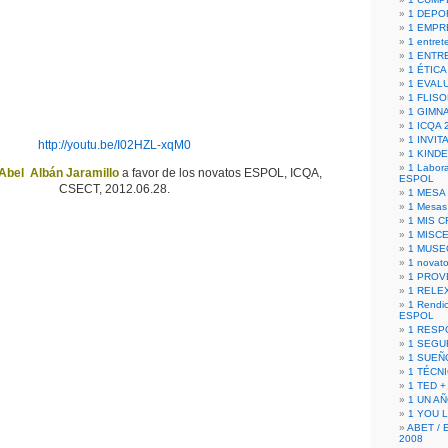
1 DEPO
1 EMPR
1 entret
1 ENTR
1 ÉTICA 
1 EVAL
1 FLISO
1 GIMN
1 ICQA 
1 INVIT
http://youtu.be/I02HZL-xqM0
1 KIND
1 Labora
Abel Albán Jaramillo
a favor de los novatos ESPOL, ICQA,
ESPOL
CSECT, 2012.06.28.
1 MESA
1 Mesas
1 MIS 
1 MISC
1 MUSE
1 novato
1 PROV
1 RELE
1 Rendic
ESPOL
1 RESP
1 SEGU
1 SUEÑ
1 TÉCN
1 TED +
1 UN A
1 YOU 
ABET / 
2008