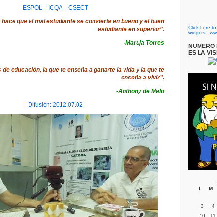
ESPOL
–
ICQA
–
CSECT
 hace que el mal estudiante se convierta en bueno y el buen
Click here t
estudiante en superior”.
widgets
-
ww
-Maruja Torres
NUMERO D
ES LA VIS
 de educación, la que te enseña a ganarte la vida y la que te
enseña a vivir”.
-Anthony de Melo
Difusión: 2012.07.02
L
M
3
4
10
11