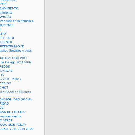
RTES
ENDIMIENTO
enimiento
EVISTAS
con tilde en la primera é.
UACIONES
L
ASIO
2011 2010
ACIONES
ERZENTRUM GYE
torios Servicios y otros
 DE DIALOGO 2010
 de Dialogo 2011 2009
CREDOS
ELANEAS
OS
s 2011 i 2010 ii
ERBIOS
X HOT
ión Social de Cuentas
ONSABILIDAD SOCIAL
RIDAD
OS
ICAS DE ESTUDIO
 recomendados
ÑO ATRAS
LOOK NICE TODAY
ESPOL 2011 2010 2009