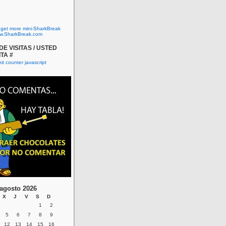
o get more mini-SharkBreak
w.SharkBreak.com
E VISITAS / USTED
ITA #
agosto 2026
X
J
V
S
D
1
2
5
6
7
8
9
12
13
14
15
16