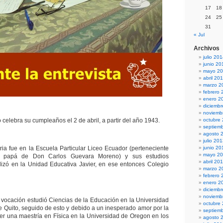
17
18
24
25
31
« Jul
Archivos
julio 20
junio 20
mayo 2
abril 20
marzo 2
febrero 
enero 2
diciemb
noviemb
 celebra su cumpleaños el 2 de abril, a partir del año 1943.
octubre
septiem
agosto 
julio 20
ia fue en la Escuela Particular Liceo Ecuador (perteneciente
junio 20
mayo 2
, papá de Don Carlos Guevara Moreno) y sus estudios
abril 20
lizó en la Unidad Educativa Javier, en ese entonces Colegio
marzo 2
febrero 
enero 2
diciemb
noviemb
u vocación estudió Ciencias de la Educación en la Universidad
octubre
de Quito, seguido de esto y debido a un inesperado amor por la
septiem
ner una maestría en Física en la Universidad de Oregon en los
agosto 