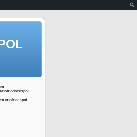
POL
en
m/riofriodocespol
n vriofrioespol