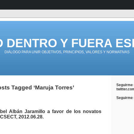
D DENTRO Y FUERA ES
DIÁLOGO PARA UNIR OBJETIVOS, PRINCIPIOS, VALORES Y NORMATIVAS
Seguirme 
sts Tagged ‘Maruja Torres’
twitter.co
Seguirme e
Abel Albán Jaramillo a favor de los novatos
CSECT, 2012.06.28.