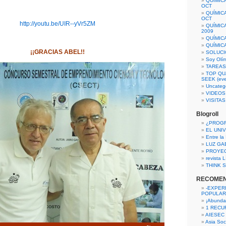
QUÍMIC
OCT
QUÍMIC
OCT
http://youtu.be/UIR--yVr5ZM
QUÍMIC
2009
QUÍMIC
QUÍMIC
¡¡GRACIAS ABEL!!
SOLUCI
Soy Olí
TAREAS 
TOP QU
SEEK (eve
Uncateg
VIDEOS
VISITA
Blogroll
¿PROG
EL UNI
Entre la
LUZ GA
PROYE
revista
THINK S
RECOME
-EXPER
POPULAR
¡Abunda
1 RECURS
AIESEC
Asia Soci