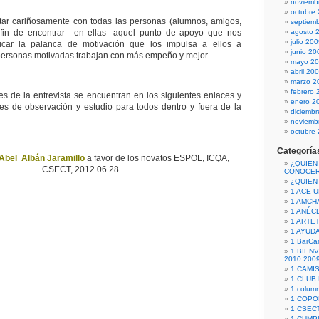
noviemb
octubre
ar cariñosamente con todas las personas (alumnos, amigos,
septiem
a fin de encontrar –en ellas- aquel punto de apoyo que nos
agosto 
julio 20
icar la palanca de motivación que los impulsa a ellos a
junio 20
personas motivadas trabajan con más empeño y mejor.
mayo 2
abril 20
marzo 2
febrero 
s de la entrevista se encuentran en los siguientes enlaces y
enero 2
s de observación y estudio para todos dentro y fuera de la
diciemb
noviemb
octubre
Categoría
Abel Albán Jaramillo
a favor de los novatos ESPOL, ICQA,
¿QUIEN
CSECT, 2012.06.28.
CONOCE
¿QUIEN
1 ACE-
1 AMCH
1 ANÉC
1 ARTE
1 AYUD
1 BarCa
1 BIEN
2010 200
1 CAMI
1 CLUB
1 column
1 COPO
1 CSECT
1 CUM