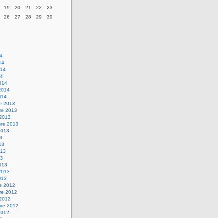
19
20
21
22
23
26
27
28
29
30
14
14
014
14
014
2014
014
re 2013
re 2013
 2013
bre 2013
2013
13
13
013
13
013
2013
013
re 2012
re 2012
 2012
bre 2012
2012