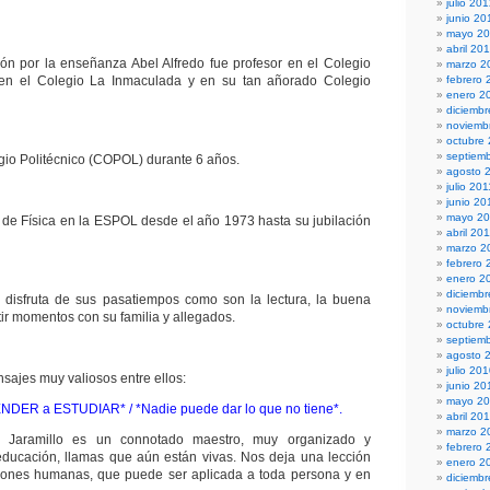
julio 20
junio 20
mayo 2
abril 20
ón por la enseñanza Abel Alfredo fue profesor en el Colegio
marzo 2
en el Colegio La Inmaculada y en su tan añorado Colegio
febrero 
enero 2
diciembr
noviemb
octubre
septiem
gio Politécnico (COPOL) durante 6 años.
agosto 
julio 201
junio 20
mayo 20
o de Física en la ESPOL desde el año 1973 hasta su jubilación
abril 20
marzo 2
febrero 
enero 2
diciemb
 disfruta de sus pasatiempos como son la lectura, la buena
noviemb
ir momentos con su familia y allegados.
octubre
septiem
agosto 
julio 20
sajes muy valiosos entre ellos:
junio 20
mayo 2
DER a ESTUDIAR* / *Nadie puede dar lo que no tiene*.
abril 20
marzo 2
n Jaramillo es un connotado maestro, muy organizado y
febrero 
educación, llamas que aún están vivas. Nos deja una lección
enero 2
ciones humanas, que puede ser aplicada a toda persona y en
diciemb