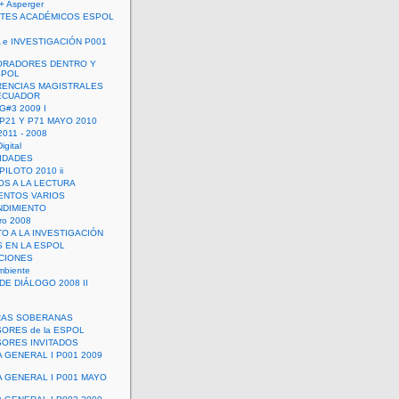
+ Asperger
TES ACADÉMICOS ESPOL
 e INVESTIGACIÓN P001
ORADORES DENTRO Y
SPOL
ENCIAS MAGISTRALES
 ECUADOR
G#3 2009 I
 P21 Y P71 MAYO 2010
011 - 2008
igital
IDADES
ILOTO 2010 ii
OS A LA LECTURA
NTOS VARIOS
DIMIENTO
ro 2008
O A LA INVESTIGACIÓN
 EN LA ESPOL
ACIONES
mbiente
DE DIÁLOGO 2008 II
RAS SOBERANAS
ORES de la ESPOL
ORES INVITADOS
A GENERAL I P001 2009
A GENERAL I P001 MAYO