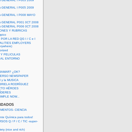
A GENERAL I P003 2009
A GENERAL I P005 2009
A GENERAL I P008 MAYO
A GENERAL P001 0CT 2008
A GENERAL P006 0CT 2008
ONES Y RUBRICAS
mpico
POR LA RED QG I / C e I
ALITIES EMPLOYERS
rywhere)
orized
 Y PELICULAS
S AL ENTORNO
RAMAR? ¿OK?
VERSO NEWSPAPER
 I y la MUSICA
BRIELA RODRÍGUEZ
CTO HÉROES
 LÍDERES
IMPLE NOW...
NDADOS
IMENTOS- CIENCIA
nte Química para todos!
OS Q / F / C / TIC -super-
ety (nice and rich)