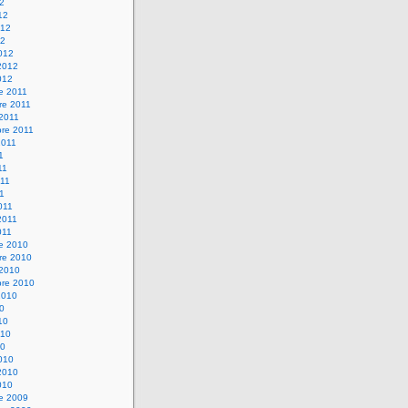
12
12
012
12
012
2012
012
e 2011
re 2011
 2011
bre 2011
2011
1
11
11
11
011
2011
011
re 2010
re 2010
 2010
bre 2010
2010
10
10
010
10
010
2010
010
re 2009