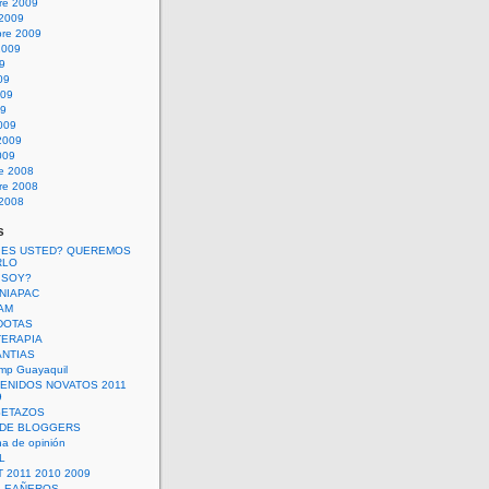
re 2009
 2009
bre 2009
2009
09
09
009
09
009
2009
009
re 2008
re 2008
 2008
s
 ES USTED? QUEREMOS
RLO
 SOY?
UNIAPAC
AM
DOTAS
TERAPIA
ANTIAS
mp Guayaquil
VENIDOS NOVATOS 2011
9
SETAZOS
 DE BLOGGERS
a de opinión
L
 2011 2010 2009
PLEAÑEROS