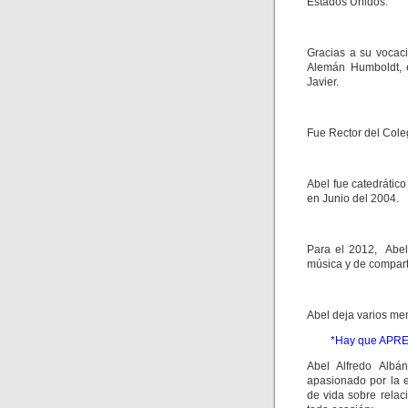
Estados Unidos.
Gracias a su vocaci
Alemán Humboldt, 
Javier.
Fue Rector del Cole
Abel fue catedrátic
en Junio del 2004.
Para el 2012, Abel
música y de compart
Abel deja varios men
*Hay que APREN
Abel Alfredo Albá
apasionado por la 
de vida sobre rela