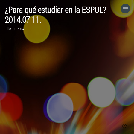
¿Para qué estudiar en la ESPOL?
HOME
2014.07.11.
julio 11, 2014
CATEGORÍAS
IR A
VISITA EL SITIO WEB