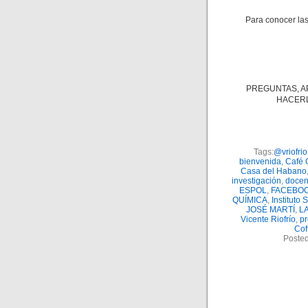
Para conocer las
PREGUNTAS, A
HACERL
Tags:
@vriofrio
bienvenida
,
Café 
Casa del Habano
investigación
,
docen
ESPOL
,
FACEBO
QUÍMICA
,
Instituto
JOSÉ MARTÍ
,
L
Vicente Riofrío
,
pr
Cof
Posted