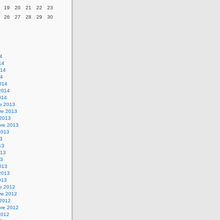
19
20
21
22
23
26
27
28
29
30
14
14
014
14
014
2014
014
re 2013
re 2013
 2013
bre 2013
2013
13
13
013
13
013
2013
013
re 2012
re 2012
 2012
bre 2012
2012