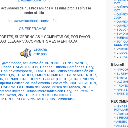
http://twitter.com/vriofrio
QUÍMIC
OCT
QUÍMIC
 actividades de nuestros amigos y las mías propias sírvase
OCT
acceder al sitio:
QUÍMIC
2009
http://www.facebook.com/vriofrio
QUÍMIC
QUÍMIC
OS ESPERAMOS
SOLUCI
Soy Olí
PORTES, SUGERENCIAS Y COMENTARIOS, POR FAVOR,
TAREAS 
OS LLEGAR VÍA
COMMENTS
A ESTA ENTRADA.
TOP QU
SEEK (eve
Uncateg
Escucha
VIDEOS
este post
VISITA
,
@vriofriodoc
,
actualización
,
APRENDER ENSEÑANDO
,
Blogroll
Cubano
,
CAPACITACIÓN
,
Caridad Curbelo Hernández
,
Cary
,
¿PROG
,
Cohiba Atmosphere
,
CUBA
,
CUJAE
,
curso actualización en
EL UNI
tes ICQA
,
ECUADOR
,
EMPRENDIMIENTO PARA APRENDER
,
Entre la
OK
,
FORMACIÓN LIDERES
,
GUAYAQUIL
,
ICQA
,
INGENIERÍA
LUZ GA
 Superior Politécnico José Antonio Echeverría
,
INVESTIGACIÓN
,
PROYE
A HABANA
,
La Historia del Sabor
,
Museo del Tabaco
,
Ph. D.
revista
ofesora invitada
,
Temas interesantes con Cary
,
Top Premium
THINK S
fee
,
Twitter
,
VÍNCULOS CON LA COMUNIDAD
 in
PROFESORES INVITADOS
|
No Comments »
RECOME
-EXPER
POPULAR
¡Abunda
1 RECURS
AIESEC
Asia Soci