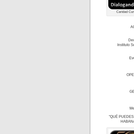
Caridad Curb
A
Dec
Instituto 
Ev
OPE
GE
Me
"QUÉ PUEDES
HABANA