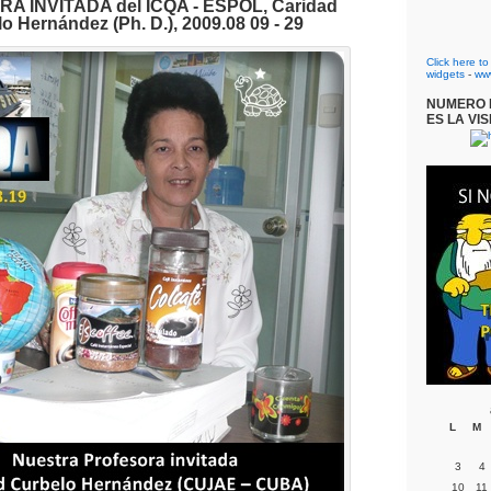
 INVITADA del ICQA - ESPOL, Caridad
o Hernández (Ph. D.), 2009.08 09 - 29
Click here t
widgets
-
ww
NUMERO D
ES LA VIS
L
M
3
4
10
11