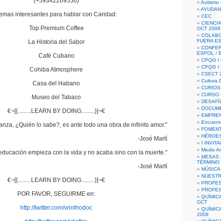
(+59342269550)
Autismo 
AYUDAN
emas interesantes para hablar con Caridad:
CEC
CIENCIA
Top Premium Coffee
OCT 2008
COLAB
FUERA E
La Historia del Sabor
CONFER
ESPOL /
Café Cubano
CPQG I 
CPQG I
Cohiba Atmosphere
CSECT 2
Cultura D
Casa del Habano
CURIOS
CURSO P
Museo del Tabaco
DESAFÍ
DOCUME
€¬[{.........LEARN BY DOING.........}]¬€
EMPREN
Encuent
nza, ¿Quién lo sabe?, es ante todo una obra de infinito amor."
FOMENT
HÉROES
-José Martí
I INVIT
Medio A
educación empieza con la vida y no acaba sino con la muerte."
MESAS 
TÉRMINO
-José Martí
MÚSICA
NUEST
€¬[{.........LEARN BY DOING.........}]¬€
PROFES
PROFES
POR FAVOR, SEGUIRME en:
QUÍMIC
OCT
http://twitter.com/vriofriodoc
QUÍMIC
2009