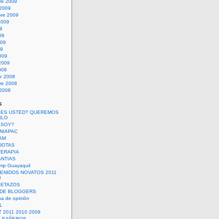
re 2009
 2009
bre 2009
2009
09
09
009
09
009
2009
009
re 2008
re 2008
 2008
s
 ES USTED? QUEREMOS
RLO
 SOY?
UNIAPAC
AM
DOTAS
TERAPIA
ANTIAS
mp Guayaquil
VENIDOS NOVATOS 2011
9
SETAZOS
 DE BLOGGERS
a de opinión
L
 2011 2010 2009
PLEAÑEROS