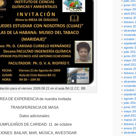
julio 20
junio 20
mayo 2
abril 20
marzo 2
febrero 
enero 2
diciembr
noviemb
octubre
septiem
agosto 
julio 201
junio 20
mayo 20
abril 20
marzo 2
febrero 
enero 2
diciemb
noviemb
itación para el viernes 2009.08.21 en el aula BA 11 CC. BB.
octubre
septiem
REA DE EXPERIENCIA de nuestra invitada:
agosto 
julio 20
TRANSFERENCIA DE MASA
junio 20
mayo 2
Datos adicionales:
abril 20
marzo 2
UMPLEAÑOS DE CARIDAD: 11 de octubre
febrero 
enero 2
CIONES: BAILAR, MAR, MÙSICA, INVESTIGAR
diciemb