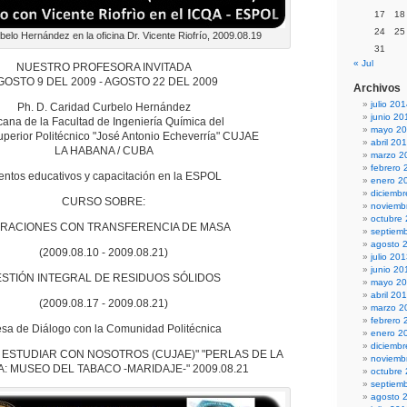
17
18
24
25
elo Hernández en la oficina Dr. Vicente Riofrío, 2009.08.19
31
« Jul
NUESTRO PROFESORA INVITADA
GOSTO 9 DEL 2009 - AGOSTO 22 DEL 2009
Archivos
julio 20
Ph. D. Caridad Curbelo Hernández
junio 20
ana de la Facultad de Ingeniería Química del
mayo 2
Superior Politécnico "José Antonio Echeverría" CUJAE
abril 20
LA HABANA / CUBA
marzo 2
febrero 
entos educativos y capacitación en la ESPOL
enero 2
diciemb
CURSO SOBRE:
noviemb
octubre
RACIONES CON TRANSFERENCIA DE MASA
septiem
agosto 
(2009.08.10 - 2009.08.21)
julio 20
junio 20
STIÓN INTEGRAL DE RESIDUOS SÓLIDOS
mayo 2
abril 20
(2009.08.17 - 2009.08.21)
marzo 2
febrero 
sa de Diálogo con la Comunidad Politécnica
enero 2
diciemb
 ESTUDIAR CON NOSOTROS (CUJAE)" "PERLAS DE LA
noviemb
: MUSEO DEL TABACO -MARIDAJE-" 2009.08.21
octubre
septiem
agosto 