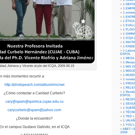
1 DEPO
1 EMPR
1 entret
1 ENTR
1 ÉTICA 
1 EVAL
1 FLISO
1 GIMN
1 ICQA 
1 INVIT
1 KIND
1 Labora
ESPOL
1 MESA
1 Mesas
idad, Adriana y Vicente al píe del ICQA, 2009.08.19
1 MIS 
1 MISC
1 MUSE
on más momentos recurrir a:
1 novato
1 PROV
http://photopeach.com/album/nncnwi
1 RELE
1 Rendic
¿Cómo contactar a Caridad Curbelo?
ESPOL
1 RESP
cary@spam@quimica.cujae.edu.cu
1 SEGU
1 SUEÑ
carycurbelo@spam@yahoo.com
1 TÉCN
1 TED +
¿Donde la encuentro?
1 UN A
1 YOU 
En el campus Gustavo Galindo, en el ICQA
ABET / 
2008