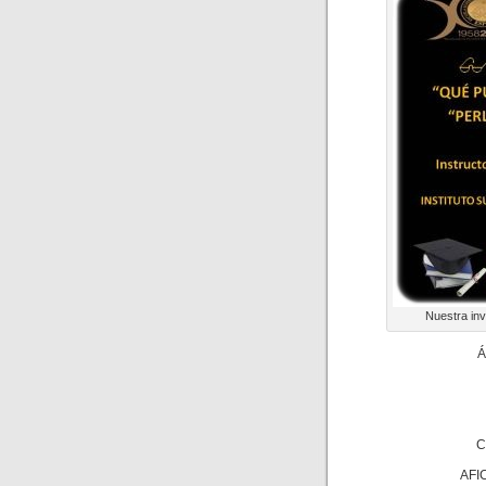
Nuestra inv
Á
C
AFI