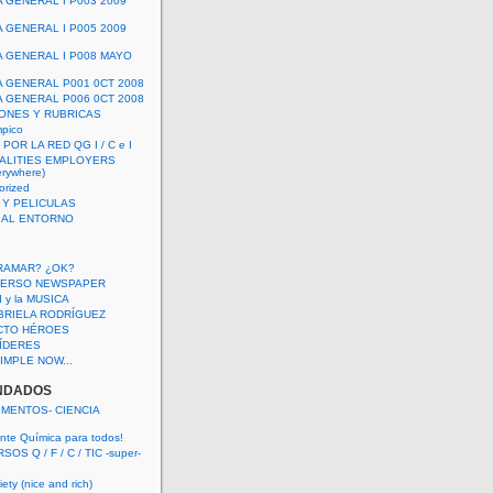
A GENERAL I P003 2009
A GENERAL I P005 2009
A GENERAL I P008 MAYO
A GENERAL P001 0CT 2008
A GENERAL P006 0CT 2008
ONES Y RUBRICAS
mpico
POR LA RED QG I / C e I
ALITIES EMPLOYERS
rywhere)
orized
 Y PELICULAS
S AL ENTORNO
RAMAR? ¿OK?
VERSO NEWSPAPER
 I y la MUSICA
BRIELA RODRÍGUEZ
CTO HÉROES
 LÍDERES
IMPLE NOW...
NDADOS
IMENTOS- CIENCIA
nte Química para todos!
OS Q / F / C / TIC -super-
ety (nice and rich)