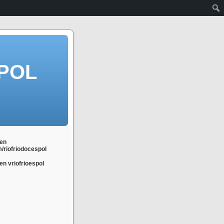
POL
en
m/riofriodocespol
n vriofrioespol