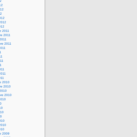
12
12
012
12
012
2012
012
e 2011
re 2011
 2011
bre 2011
2011
1
11
11
11
011
2011
011
re 2010
re 2010
 2010
bre 2010
2010
10
10
010
10
010
2010
010
re 2009