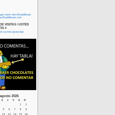
o get more mini-SharkBreak
w.SharkBreak.com
E VISITAS / USTED
ITA #
agosto 2026
X
J
V
S
D
1
2
5
6
7
8
9
12
13
14
15
16