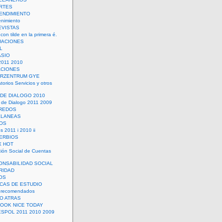
RTES
ENDIMIENTO
enimiento
EVISTAS
con tilde en la primera é.
UACIONES
L
ASIO
2011 2010
ACIONES
ERZENTRUM GYE
torios Servicios y otros
 DE DIALOGO 2010
 de Dialogo 2011 2009
CREDOS
ELANEAS
OS
s 2011 i 2010 ii
ERBIOS
X HOT
ión Social de Cuentas
ONSABILIDAD SOCIAL
RIDAD
OS
ICAS DE ESTUDIO
 recomendados
ÑO ATRAS
LOOK NICE TODAY
ESPOL 2011 2010 2009