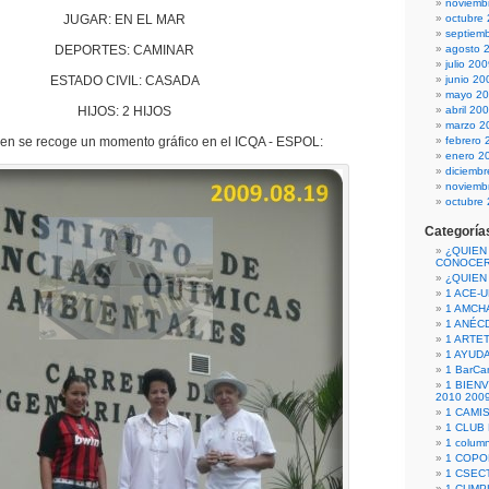
noviemb
JUGAR: EN EL MAR
octubre
septiem
DEPORTES: CAMINAR
agosto 
julio 20
ESTADO CIVIL: CASADA
junio 20
mayo 2
HIJOS: 2 HIJOS
abril 20
marzo 2
gen se recoge un momento gráfico en el ICQA - ESPOL:
febrero 
enero 2
diciemb
noviemb
octubre
Categoría
¿QUIEN
CONOCE
¿QUIEN
1 ACE-
1 AMCH
1 ANÉC
1 ARTE
1 AYUD
1 BarCa
1 BIEN
2010 200
1 CAMI
1 CLUB
1 column
1 COPO
1 CSECT
1 CUM