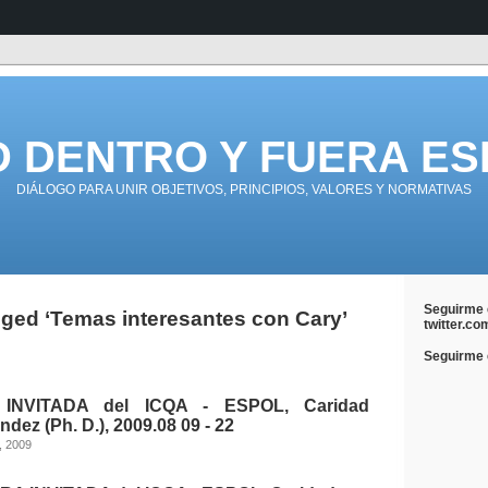
D DENTRO Y FUERA ES
DIÁLOGO PARA UNIR OBJETIVOS, PRINCIPIOS, VALORES Y NORMATIVAS
Seguirme 
ged ‘Temas interesantes con Cary’
twitter.co
Seguirme e
INVITADA del ICQA - ESPOL, Caridad
dez (Ph. D.), 2009.08 09 - 22
, 2009