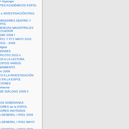
+ Asperger
TES ACADÉMICOS ESPOL
 e INVESTIGACIÓN P001
ORADORES DENTRO Y
SPOL
ENCIAS MAGISTRALES
 ECUADOR
G#3 2009 I
 P21 Y P71 MAYO 2010
011 - 2008
igital
IDADES
ILOTO 2010 ii
OS A LA LECTURA
NTOS VARIOS
DIMIENTO
ro 2008
O A LA INVESTIGACIÓN
 EN LA ESPOL
ACIONES
mbiente
DE DIÁLOGO 2008 II
RAS SOBERANAS
ORES de la ESPOL
ORES INVITADOS
A GENERAL I P001 2009
A GENERAL I P001 MAYO