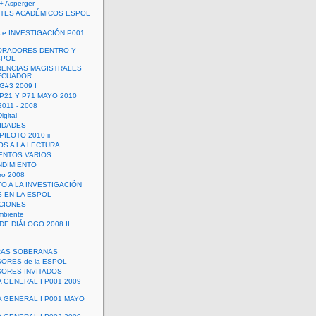
+ Asperger
TES ACADÉMICOS ESPOL
 e INVESTIGACIÓN P001
ORADORES DENTRO Y
SPOL
ENCIAS MAGISTRALES
 ECUADOR
G#3 2009 I
 P21 Y P71 MAYO 2010
011 - 2008
igital
IDADES
ILOTO 2010 ii
OS A LA LECTURA
NTOS VARIOS
DIMIENTO
ro 2008
O A LA INVESTIGACIÓN
 EN LA ESPOL
ACIONES
mbiente
DE DIÁLOGO 2008 II
RAS SOBERANAS
ORES de la ESPOL
ORES INVITADOS
A GENERAL I P001 2009
A GENERAL I P001 MAYO