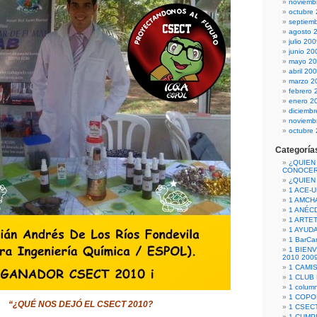
noviemb
octubre
septiem
agosto 
julio 20
junio 20
mayo 2
abril 20
marzo 2
febrero 
enero 2
diciemb
noviemb
octubre
Categoría
¿QUIEN
CONOCE
¿QUIEN
1 ACE-
1 AMCH
1 ANÉC
1 ARTE
1 AYUD
1 BarCa
1 BIEN
2010 200
1 CAMI
1 CLUB
1 column
1 COPO
“¿QUÉ NOS DEJÓ EL CSECT 2010?
1 CSECT
1 CUM