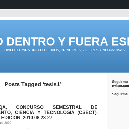
D DENTRO Y FUERA ES
DIÁLOGO PARA UNIR OBJETIVOS, PRINCIPIOS, VALORES Y NORMATIVAS
Seguirme 
Posts Tagged ‘tesis1’
twitter.co
Seguirme e
CQA, CONCURSO SEMESTRAL DE
NTO, CIENCIA Y TECNOLOGÍA (CSECT),
EDICIÓN, 2010.08.23-27
th, 2010