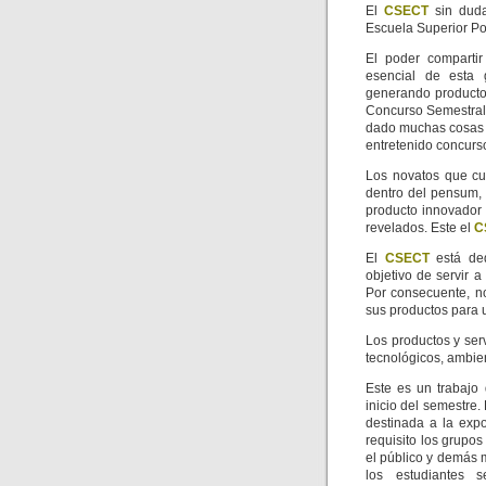
El
CSECT
sin duda
Escuela Superior Po
El poder compartir
esencial de esta 
generando producto
Concurso Semestral
dado muchas cosas a
entretenido concurs
Los novatos que cu
dentro del pensum, 
producto innovador
revelados. Este el
C
El
CSECT
está ded
objetivo de servir 
Por consecuente, no
sus productos para 
Los productos y serv
tecnológicos, ambie
Este es un trabajo
inicio del semestre
destinada a la exp
requisito los grupos
el público y demás m
los estudiantes 