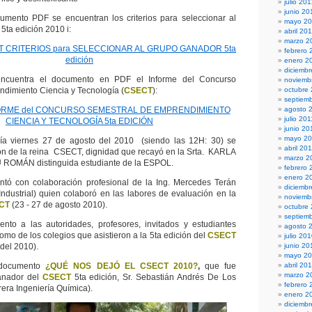
julio 20
junio 20
cumento PDF se encuentran los criterios para seleccionar al
mayo 2
ta edición 2010 i:
abril 20
marzo 2
CT CRITERIOS para SELECCIONAR AL GRUPO GANADOR 5ta
febrero 
edición
enero 2
diciembr
ncuentra el documento en PDF el Informe del Concurso
noviemb
dimiento Ciencia y Tecnología (
CSECT
):
octubre
septiem
NFORME del CONCURSO SEMESTRAL DE EMPRENDIMIENTO
agosto 
julio 201
CIENCIA Y TECNOLOGÍA 5ta EDICIÓN
junio 20
mayo 20
día viernes 27 de agosto del 2010 (siendo las 12H: 30) se
abril 20
ión de la reina CSECT, dignidad que recayó en la Srta. KARLA
marzo 2
OMÁN distinguida estudiante de la ESPOL.
febrero 
enero 2
ntó con colaboración profesional de la Ing. Mercedes Terán
diciemb
Industrial) quien colaboró en las labores de evaluación en la
noviemb
CT
(23 - 27 de agosto 2010).
octubre
septiem
ento a las autoridades, profesores, invitados y estudiantes
agosto 
omo de los colegios que asistieron a la
5ta edición del
CSECT
julio 20
del 2010).
junio 20
mayo 2
l documento
¿QUÉ NOS DEJÓ EL CSECT 2010?
,
que fue
abril 20
marzo 2
anador del
CSECT
5ta edición, Sr. Sebastián Andrés De Los
febrero 
era Ingeniería Química).
enero 2
diciemb