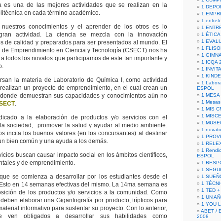
 es una de las mejores actividades que se realizan en la
1 DEPO
litécnica en cada término académico.
1 EMPR
1 entret
 nuestros conocimientos y el aprender de los otros es lo
1 ENTR
gran actividad. La ciencia se mezcla con la innovación
1 ÉTICA 
1 EVAL
s de calidad y preparados para ser presentados al mundo. El
1 FLISO
 de Emprendimiento en Ciencia y Tecnología (CSECT) nos ha
1 GIMN
 todos los novatos que participamos de este tan importante y
1 ICQA 
o.
1 INVIT
1 KIND
rsan la materia de Laboratorio de Química I, como actividad
1 Labora
realizan un proyecto de emprendimiento, en el cual crean un
ESPOL
 donde demuestran sus capacidades y conocimientos aún no
1 MESA
1 Mesas
SECT
.
1 MIS 
1 MISC
icado a la elaboración de productos y/o servicios con el
1 MUSE
a la sociedad, promover la salud y ayudar al medio ambiente.
1 novato
s incita los buenos valores (en los concursantes) al destinar
1 PROV
un bien común y una ayuda a los demás.
1 RELE
1 Rendic
icios buscan causar impacto social en los ámbitos científicos,
ESPOL
ntales y de emprendimiento.
1 RESP
1 SEGU
 que se comienza a desarrollar por los estudiantes desde el
1 SUEÑ
1 TÉCN
. Esto en 14 semanas efectivas del mismo. La 14ma semana es
1 TED +
osición de los productos y/o servicios a la comunidad. Como
1 UN A
 deben elaborar una Gigantografía por producto, trípticos para
1 YOU 
aterial informativo para sustentar su proyecto. Con lo anterior,
ABET / 
se ven obligados a desarrollar sus habilidades como
2008