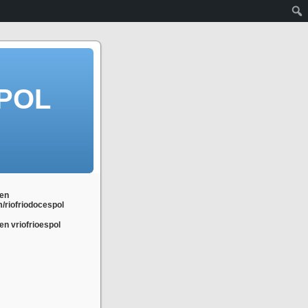
POL
en
m/riofriodocespol
n vriofrioespol