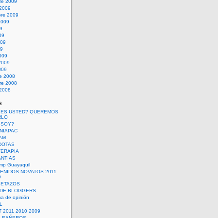
re 2009
 2009
bre 2009
2009
09
09
009
09
009
2009
009
re 2008
re 2008
 2008
s
 ES USTED? QUEREMOS
RLO
 SOY?
UNIAPAC
AM
DOTAS
TERAPIA
ANTIAS
mp Guayaquil
VENIDOS NOVATOS 2011
9
SETAZOS
 DE BLOGGERS
a de opinión
L
 2011 2010 2009
PLEAÑEROS