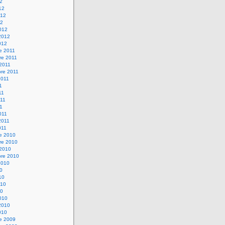
12
12
012
12
012
2012
012
e 2011
re 2011
 2011
bre 2011
2011
1
11
11
11
011
2011
011
re 2010
re 2010
 2010
bre 2010
2010
10
10
010
10
010
2010
010
re 2009