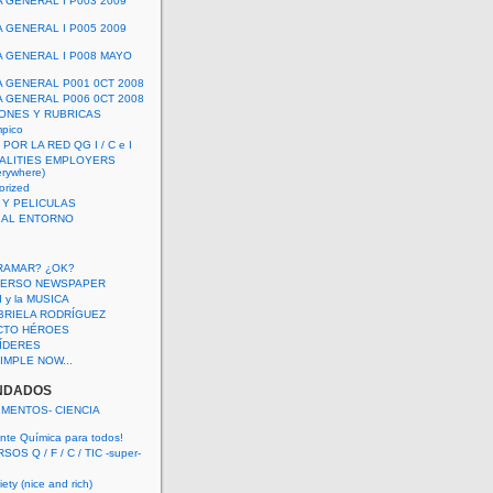
A GENERAL I P003 2009
A GENERAL I P005 2009
A GENERAL I P008 MAYO
A GENERAL P001 0CT 2008
A GENERAL P006 0CT 2008
ONES Y RUBRICAS
mpico
POR LA RED QG I / C e I
ALITIES EMPLOYERS
rywhere)
orized
 Y PELICULAS
S AL ENTORNO
RAMAR? ¿OK?
VERSO NEWSPAPER
 I y la MUSICA
BRIELA RODRÍGUEZ
CTO HÉROES
 LÍDERES
IMPLE NOW...
NDADOS
IMENTOS- CIENCIA
nte Química para todos!
OS Q / F / C / TIC -super-
ety (nice and rich)