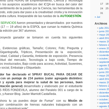
ento (una FERIA) de Emprendimiento, Ciencia y Tecnología
17
18
n los auspicios académicos del ICQA en busca del calor del
entimiento de la pasión por la Ciencia, las herramientas de la
24
25
osto, esto para dar paso a la creatividad criolla y la innovación
31
stra cultura. Inseparable de las ruedas de la
AUTOGESTIÓN
.
« Jul
y
SERVICIOS
fueron presentados y desarrollados por nuestros
Archivos
s (17 — 19 años) de la ESPOL que cursan la materia Química
julio 20
nta edición por 367 alumnos.
junio 20
mayo 2
proyecto ganador se tomaron en cuenta los siguientes
abril 20
:
marzo 2
febrero 
n, Evidencias gráficas, Tamaño; Colores; Foto; Pregunta y
enero 2
Gigantografía, Trípticos, Presentación de la exposición,
diciemb
noviemb
cidad, Calidad y Garantía, Ambiente de exposición, Presencia
octubre
litud del mercado, Tecnología a bajo costo, Tiempo de
septiem
os involucrados, Bajo costo para acceso, Actividad, Suvenires,
agosto 
 social, Embalaje y Etiquetado.
julio 20
junio 20
ador fue declarado el SPRAY BUCAL PARA DEJAR DE
mayo 2
n un puntaje de 234 puntos (valor agregado distintivo:
abril 20
r y ayuda para mejorar la salud de las personas, buen
marzo 2
ntación general)
desarrollado y elaborado por el estudiante
febrero 
enero 2
RÍOS FONDEVILA, alumno del Paralelo 001 a cargo de la
diciemb
, y Asesor Blog. Javier Marriott Castañeda.
noviemb
octubre
hora tu ya puedes dejar de Fumar” con su
Misión de
septiem
or combinación de hiervas naturales trabajando con un
agosto 
nico y desintoxicante”