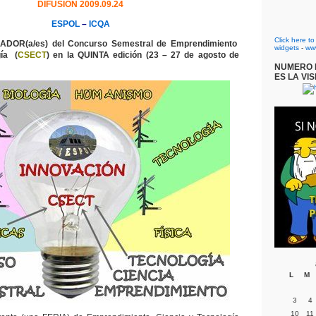
DIFUSIÓN 2009.09.24
ESPOL
–
ICQA
Click here t
NADOR(a/es) del Concurso Semestral de Emprendimiento
widgets
-
ww
gía (
CSECT
) en la QUINTA edición (23 – 27 de agosto de
NUMERO D
ES LA VIS
L
M
3
4
10
11