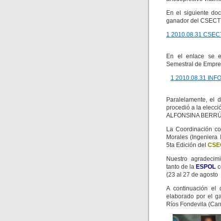
En el siguiente do
ganador del CSECT 5
1 2010.08.31 CSE
En el enlace se e
Semestral de Empren
1 2010.08.31 I
Paralelamente, el 
procedió a la elecc
ALFONSINA BERRÚ R
La Coordinación co
Morales (Ingeniera 
5ta Edición del
CSE
Nuestro agradecimi
tanto de la
ESPOL
c
(23 al 27 de agosto 
A continuación e
elaborado por el g
Ríos Fondevila (Carr