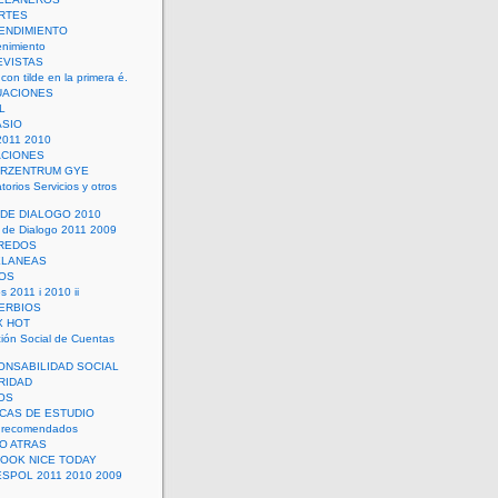
RTES
ENDIMIENTO
enimiento
EVISTAS
con tilde en la primera é.
UACIONES
L
ASIO
2011 2010
ACIONES
ERZENTRUM GYE
torios Servicios y otros
 DE DIALOGO 2010
 de Dialogo 2011 2009
CREDOS
ELANEAS
OS
s 2011 i 2010 ii
ERBIOS
X HOT
ión Social de Cuentas
ONSABILIDAD SOCIAL
RIDAD
OS
ICAS DE ESTUDIO
 recomendados
ÑO ATRAS
LOOK NICE TODAY
ESPOL 2011 2010 2009