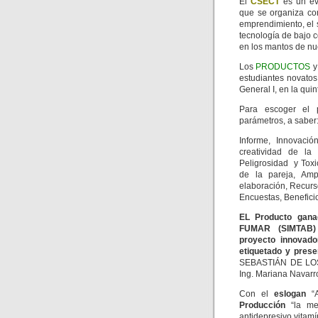
El
CSECT
es un ev
que se organiza co
emprendimiento, el s
tecnología de bajo c
en los mantos de nue
Los
PRODUCTOS
estudiantes novato
General I, en la qui
Para escoger el 
parámetros, a saber
Informe, Innovació
creatividad de la 
Peligrosidad y Toxi
de la pareja, Amp
elaboración, Recurs
Encuestas, Beneficio
EL Producto gan
FUMAR (SIMTAB) co
proyecto innovado
etiquetado y prese
SEBASTIÁN DE LOS 
Ing. Mariana Navarro
Con el
eslogan
“A
Producción
“la mej
antidepresivo vitamí