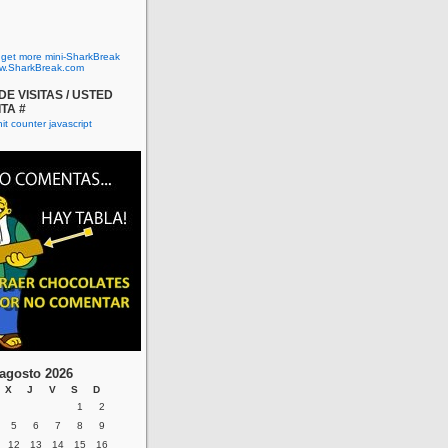
o get more mini-SharkBreak
w.SharkBreak.com
E VISITAS / USTED
ITA #
agosto 2026
X
J
V
S
D
1
2
5
6
7
8
9
12
13
14
15
16