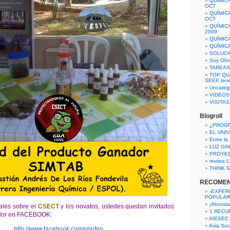
QUÍMIC
OCT
QUÍMIC
OCT
QUÍMIC
2009
QUÍMIC
QUÍMIC
SOLUCI
Soy Olí
TAREAS 
TOP QU
SEEK (eve
Uncateg
VIDEOS
VISITA
Blogroll
¿PROG
EL UNI
Entre la
LUZ GA
PROYE
revista
THINK S
RECOME
-EXPER
POPULAR
¡Abunda
nales sobre el
CSECT
y los novatos, ustedes quedan invitados
1 RECURS
nador en FACEBOOK:
AIESEC
Asia Soci
http://www.facebook.com/vriofrio