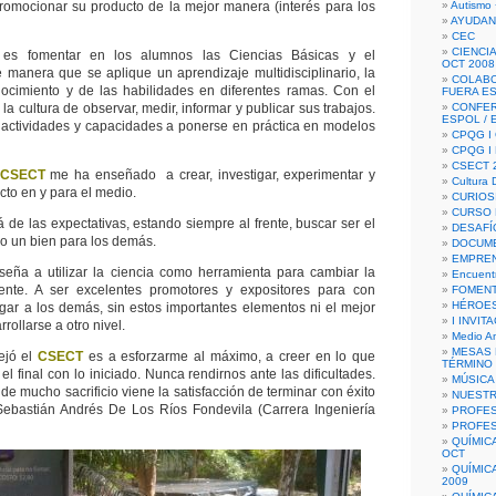
romocionar su producto de la mejor manera (interés para los
Autismo 
AYUDAN
CEC
CIENCIA
es fomentar en los alumnos las Ciencias Básicas y el
OCT 2008
manera que se aplique un aprendizaje multidisciplinario, la
COLAB
nocimiento y de las habilidades en diferentes ramas. Con el
FUERA E
 cultura de observar, medir, informar y publicar sus trabajos.
CONFER
ESPOL /
 actividades y capacidades a ponerse en práctica en modelos
CPQG I 
CPQG I
CSECT 2
CSECT
me ha enseñado a crear, investigar, experimentar y
Cultura D
cto en y para el medio.
CURIOS
CURSO P
á de las expectativas, estando siempre al frente, buscar ser el
DESAFÍ
o un bien para los demás.
DOCUME
EMPREN
seña a utilizar la ciencia como herramienta para cambiar la
Encuent
ente. A ser excelentes promotores y expositores para con
FOMENT
HÉROES
egar a los demás, sin estos importantes elementos ni el mejor
I INVIT
rollarse a otro nivel.
Medio A
MESAS 
ejó el
CSECT
es a esforzarme al máximo, a creer en lo que
TÉRMINO
el final con lo iniciado. Nunca rendirnos ante las dificultades.
MÚSICA
de mucho sacrificio viene la satisfacción de terminar con éxito
NUEST
. Sebastián Andrés De Los Ríos Fondevila (Carrera Ingeniería
PROFES
PROFES
QUÍMIC
OCT
QUÍMIC
2009