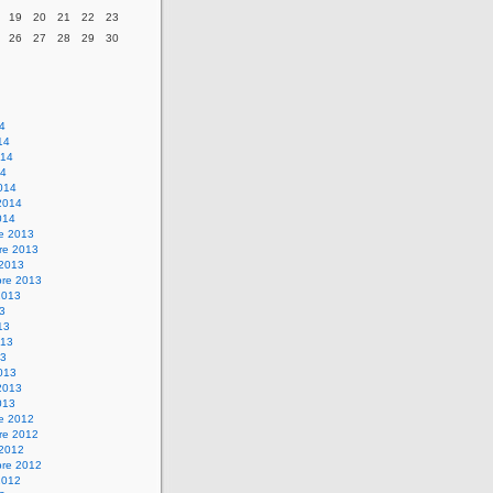
19
20
21
22
23
26
27
28
29
30
14
14
014
14
014
2014
014
re 2013
re 2013
 2013
bre 2013
2013
13
13
013
13
013
2013
013
re 2012
re 2012
 2012
bre 2012
2012