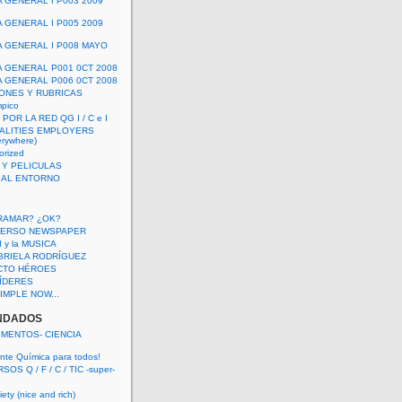
A GENERAL I P003 2009
A GENERAL I P005 2009
A GENERAL I P008 MAYO
A GENERAL P001 0CT 2008
A GENERAL P006 0CT 2008
ONES Y RUBRICAS
mpico
POR LA RED QG I / C e I
ALITIES EMPLOYERS
rywhere)
orized
 Y PELICULAS
S AL ENTORNO
RAMAR? ¿OK?
VERSO NEWSPAPER
 I y la MUSICA
BRIELA RODRÍGUEZ
CTO HÉROES
 LÍDERES
IMPLE NOW...
NDADOS
IMENTOS- CIENCIA
nte Química para todos!
OS Q / F / C / TIC -super-
ety (nice and rich)