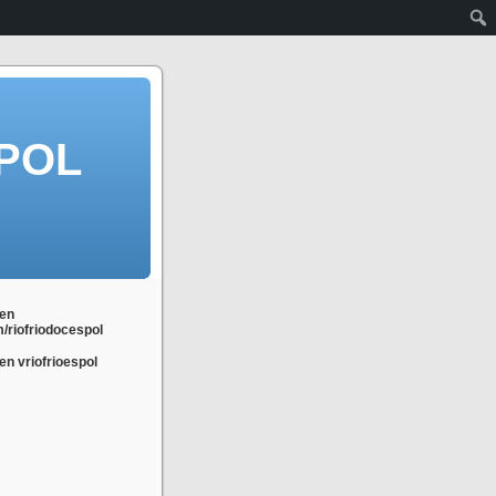
POL
en
m/riofriodocespol
n vriofrioespol