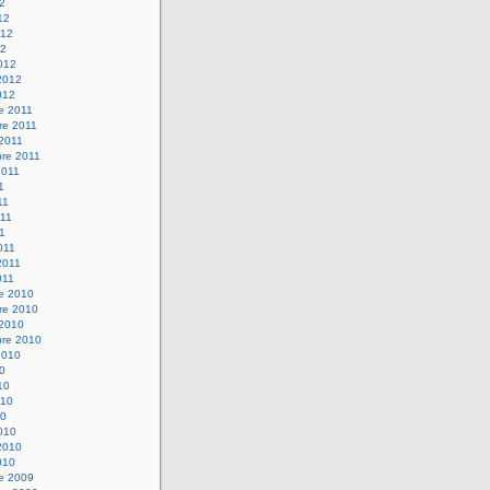
12
12
012
12
012
2012
012
e 2011
re 2011
 2011
bre 2011
2011
1
11
11
11
011
2011
011
re 2010
re 2010
 2010
bre 2010
2010
10
10
010
10
010
2010
010
re 2009