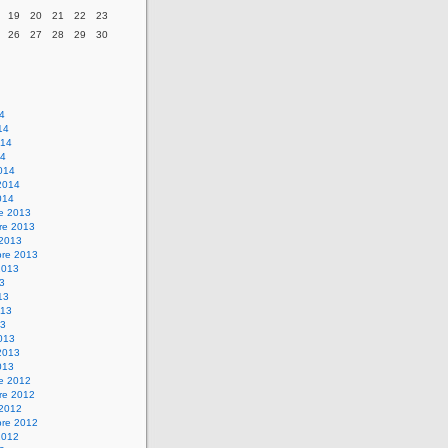
19
20
21
22
23
26
27
28
29
30
14
14
014
14
014
2014
014
re 2013
re 2013
 2013
bre 2013
2013
13
13
013
13
013
2013
013
re 2012
re 2012
 2012
bre 2012
2012