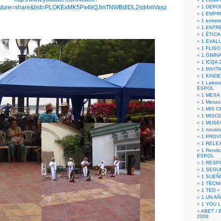
ature=share&list=PLOKExMK5Px4liQJmTNWBdlDL2sd4mVasz
1 DEPO
1 EMPR
1 entret
1 ENTR
1 ÉTICA 
1 EVAL
1 FLISO
1 GIMN
1 ICQA 
1 INVIT
1 KIND
1 Labora
ESPOL
1 MESA
1 Mesas
1 MIS 
1 MISC
1 MUSE
1 novato
1 PROV
1 RELE
1 Rendic
ESPOL
1 RESP
1 SEGU
1 SUEÑ
1 TÉCN
1 TED +
1 UN A
1 YOU 
ABET / 
2008