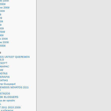
re 2009
 2009
bre 2009
2009
09
09
009
09
009
2009
009
re 2008
re 2008
 2008
s
 ES USTED? QUEREMOS
RLO
 SOY?
UNIAPAC
AM
DOTAS
TERAPIA
ANTIAS
mp Guayaquil
VENIDOS NOVATOS 2011
9
SETAZOS
 DE BLOGGERS
a de opinión
L
 2011 2010 2009
PLEAÑEROS