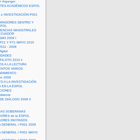
+ Asperger
TES ACADÉMICOS ESPOL
 e INVESTIGACIÓN P001
ORADORES DENTRO Y
SPOL
ENCIAS MAGISTRALES
 ECUADOR
G#3 2009 I
 P21 Y P71 MAYO 2010
011 - 2008
igital
IDADES
ILOTO 2010 ii
OS A LA LECTURA
NTOS VARIOS
DIMIENTO
ro 2008
O A LA INVESTIGACIÓN
 EN LA ESPOL
ACIONES
mbiente
DE DIÁLOGO 2008 II
RAS SOBERANAS
ORES de la ESPOL
ORES INVITADOS
A GENERAL I P001 2009
A GENERAL I P001 MAYO