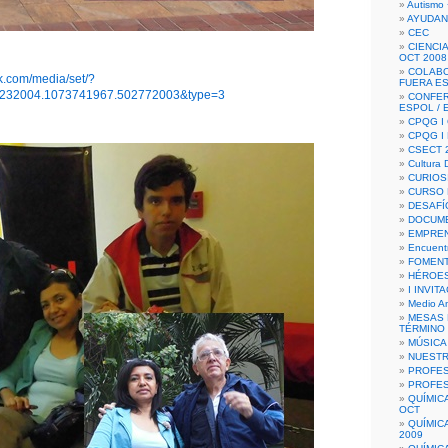
Autismo 
AYUDAN
CEC
CIENCIA
OCT 2008
COLAB
k.com/media/set/?
FUERA E
4232004.1073741967.502772003&type=3
CONFER
ESPOL /
CPQG I 
CPQG I
CSECT 2
Cultura D
CURIOS
CURSO P
DESAFÍ
DOCUME
EMPREN
Encuent
FOMENT
HÉROES
I INVIT
Medio A
MESAS 
TÉRMINO
MÚSICA
NUEST
PROFES
PROFES
QUÍMIC
OCT
QUÍMIC
2009