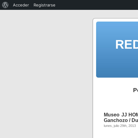
Acceder
Registrarse
RE
P
Museo JJ HOM
Ganchozo / Du
lunes, julio 29th, 2013