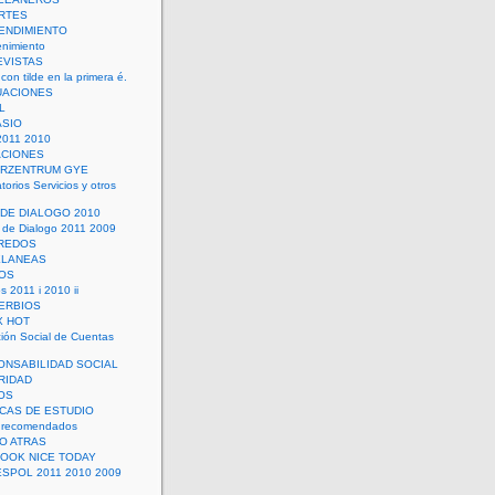
RTES
ENDIMIENTO
enimiento
EVISTAS
con tilde en la primera é.
UACIONES
L
ASIO
2011 2010
ACIONES
ERZENTRUM GYE
torios Servicios y otros
 DE DIALOGO 2010
 de Dialogo 2011 2009
CREDOS
ELANEAS
OS
s 2011 i 2010 ii
ERBIOS
X HOT
ión Social de Cuentas
ONSABILIDAD SOCIAL
RIDAD
OS
ICAS DE ESTUDIO
 recomendados
ÑO ATRAS
LOOK NICE TODAY
ESPOL 2011 2010 2009