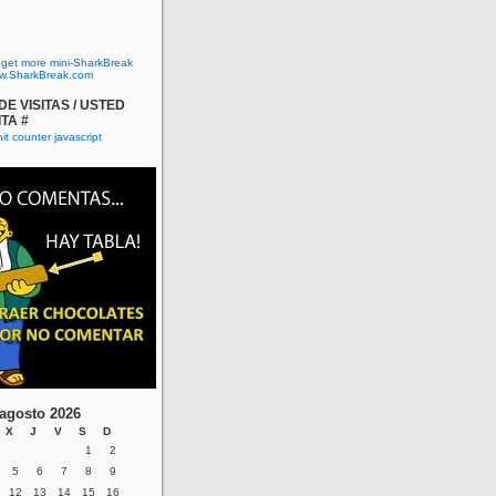
o get more mini-SharkBreak
w.SharkBreak.com
E VISITAS / USTED
ITA #
agosto 2026
X
J
V
S
D
1
2
5
6
7
8
9
12
13
14
15
16