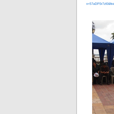
v=57aDPSr7zl0&fe