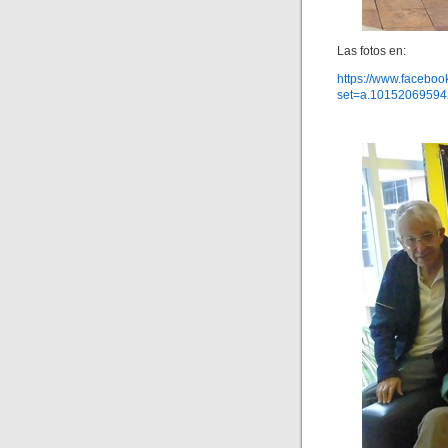
Las fotos en:
https://www.faceboo
set=a.1015206959