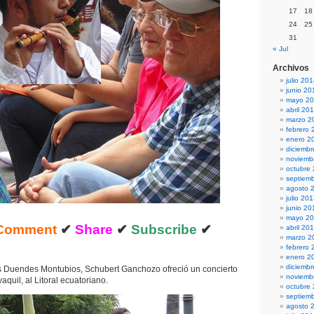
17
18
24
25
31
« Jul
Archivos
julio 20
junio 20
mayo 2
abril 20
marzo 2
febrero 
enero 2
diciemb
noviemb
octubre
septiem
agosto 
julio 20
junio 20
mayo 2
Comment
✔
Share
✔
Subscribe
✔
abril 20
marzo 2
febrero 
enero 2
diciemb
Duendes Montubios, Schubert Ganchozo ofreció un concierto
noviemb
uil, al Litoral ecuatoriano.
octubre
septiem
agosto 