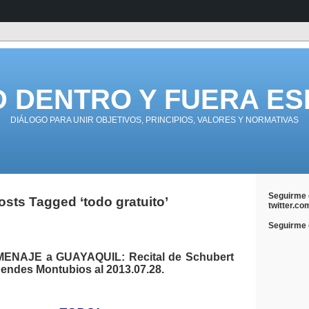
D DENTRO Y FUERA ES
DIÁLOGO PARA UNIR OBJETIVOS, PRINCIPIOS, VALORES Y NORMATIVAS
Seguirme 
osts Tagged ‘todo gratuito’
twitter.co
Seguirme e
ENAJE a GUAYAQUIL: Recital de Schubert
endes Montubios al 2013.07.28.