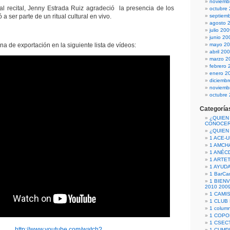
noviemb
 al recital, Jenny Estrada Ruiz agradeció la presencia de los
octubre
ó a ser parte de un ritual cultural en vivo.
septiem
agosto 
julio 20
junio 20
gna de exportación en la siguiente lista de vídeos:
mayo 2
abril 20
marzo 2
febrero 
enero 2
diciemb
noviemb
octubre
Categoría
¿QUIEN
CONOCE
¿QUIEN
1 ACE-
1 AMCH
1 ANÉC
1 ARTE
1 AYUD
1 BarCa
1 BIEN
2010 200
1 CAMI
1 CLUB
1 column
1 COPO
1 CSECT
http://www.youtube.com/watch?
1 CUM