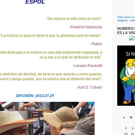
ESPOL
Click here t
“Sin música la vida sería un error”.
widgets
-
ww
- Friedrich Nietzsche
NUMERO D
ES LA VIS
“La música es para el alma lo que la gimnasia para el cuerpo”.
- Platón
vida dedicada a la música es una vida bellamente empleada, y
es a eso a lo que he dedicado la mía”.
- Luciano Pavarotti
s sinónimo de libertad, de tocar lo que quieras y como quieras,
ueno y tenga pasión, que la música sea el alimento del amor”.
- Kurt D. Cobain
DIFUSIÓN: 2013.07.29
L
M
3
4
10
11