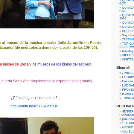
QUÍMIC
OCT
QUÍMIC
OCT
QUÍMIC
2009
QUÍMIC
QUÍMIC
SOLUCI
Soy Olí
TAREAS 
o al museo de la música popular Julio Jaramillo en Puerto
TOP QU
SEEK (eve
Ecuador (de miércoles a domingo –a partir de las 10H 00).
Uncateg
VIDEOS
VISITA
del museo se ubican
los
museos de los ídolos del astillero.
Blogroll
¿PROG
EL UNI
puerto Santa Ana simplemente lo esperan: todo gratuito.
Entre la
LUZ GA
PROYE
revista
¿Cómo llegar a los museos?
THINK S
http://youtu.be/u5YT6Eoz2Hc
RECOME
-EXPER
POPULAR
¡Abunda
1 RECURS
AIESEC
Asia Soci