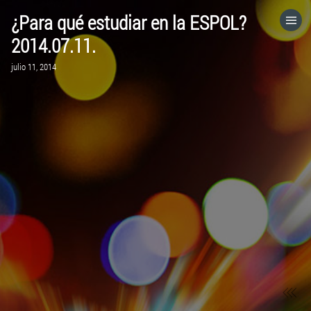
¿Para qué estudiar en la ESPOL?
HOME
2014.07.11.
julio 11, 2014
CATEGORÍAS
IR A
VISITA EL SITIO WEB