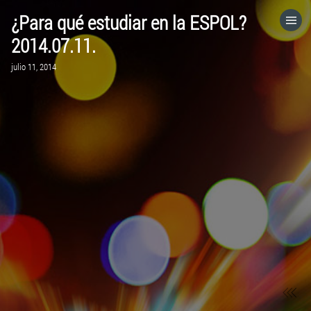
¿Para qué estudiar en la ESPOL?
HOME
2014.07.11.
julio 11, 2014
CATEGORÍAS
IR A
VISITA EL SITIO WEB