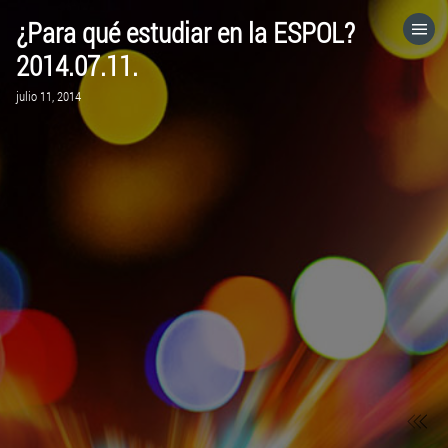
¿Para qué estudiar en la ESPOL?
HOME
2014.07.11.
julio 11, 2014
CATEGORÍAS
IR A
VISITA EL SITIO WEB