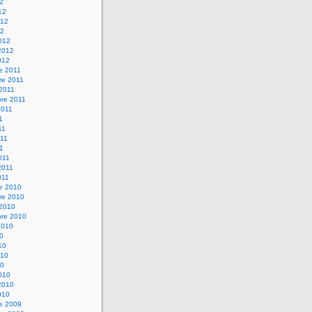
12
12
012
12
012
2012
012
e 2011
re 2011
 2011
bre 2011
2011
1
11
11
11
011
2011
011
re 2010
re 2010
 2010
bre 2010
2010
10
10
010
10
010
2010
010
re 2009