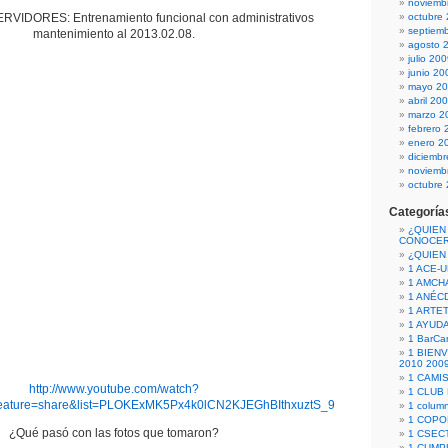
noviemb
VIDORES: Entrenamiento funcional con administrativos
octubre
septiem
mantenimiento al 2013.02.08.
agosto 
julio 20
junio 20
mayo 2
abril 20
marzo 2
febrero 
enero 2
diciemb
noviemb
octubre
Categoría
¿QUIEN
CONOCE
¿QUIEN
1 ACE-
1 AMCH
1 ANÉC
1 ARTE
1 AYUD
1 BarCa
1 BIEN
2010 200
1 CAMI
http://www.youtube.com/watch?
1 CLUB
ature=share&list=PLOKExMK5Px4k0lCN2KJEGhBIthxuztS_9
1 column
1 COPO
¿Qué pasó con las fotos que tomaron?
1 CSECT
1 CUM