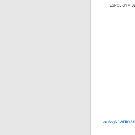
ESPOL GYM SER
v=u6sgN3WFIbY&fe