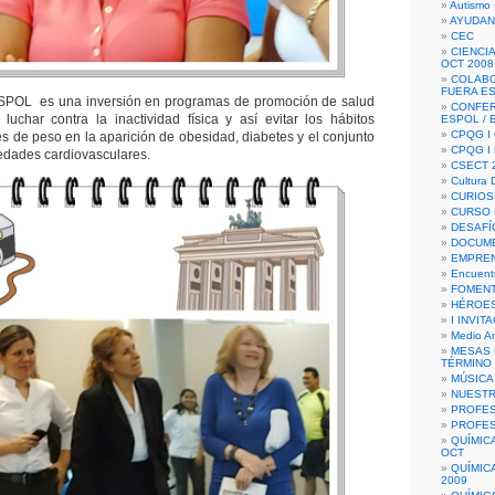
Autismo 
AYUDAN
CEC
CIENCIA
OCT 2008
COLAB
FUERA E
ESPOL es una inversión en programas de promoción de salud
CONFER
 luchar contra la inactividad física y así evitar los hábitos
ESPOL /
CPQG I 
res de peso en la aparición de obesidad, diabetes y el conjunto
CPQG I
edades cardiovasculares.
CSECT 2
Cultura D
CURIOS
CURSO P
DESAFÍ
DOCUME
EMPREN
Encuent
FOMENT
HÉROES
I INVIT
Medio A
MESAS 
TÉRMINO
MÚSICA
NUEST
PROFES
PROFES
QUÍMIC
OCT
QUÍMIC
2009