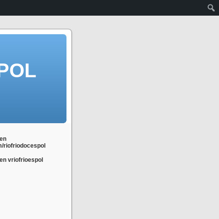
POL
en
m/riofriodocespol
n vriofrioespol