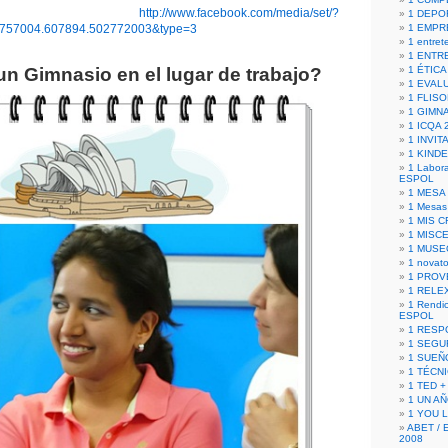
http://www.facebook.com/media/set/?
1 DEPO
3757004.607894.502772003&type=3
1 EMPR
1 entret
1 ENTR
un Gimnasio en el lugar de trabajo?
1 ÉTICA 
1 EVAL
1 FLISO
1 GIMN
1 ICQA 
1 INVIT
1 KIND
1 Labora
ESPOL
1 MESA
1 Mesas
1 MIS 
1 MISC
1 MUSE
1 novato
1 PROV
1 RELE
1 Rendic
ESPOL
1 RESP
1 SEGU
1 SUEÑ
1 TÉCN
1 TED +
1 UN A
1 YOU 
ABET / 
2008