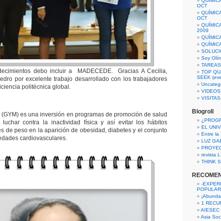
QUÍMIC
OCT
QUÍMIC
OCT
QUÍMIC
2009
QUÍMIC
QUÍMIC
SOLUCI
Soy Olí
TAREAS 
adecimientos debo incluir a MADECEDE. Gracias A Cecilia,
TOP QU
SEEK (eve
dro por excelente trabajo desarrollado con los trabajadores
Uncateg
iciencia politécnica global.
VIDEOS
VISITA
Blogroll
 (GYM) es una inversión en programas de promoción de salud
¿PROG
 luchar contra la inactividad física y así evitar los hábitos
EL UNI
res de peso en la aparición de obesidad, diabetes y el conjunto
Entre la
edades cardiovasculares.
LUZ GA
PROYE
revista
THINK S
RECOME
-EXPER
POPULAR
¡Abunda
1 RECURS
AIESEC
Asia Soci