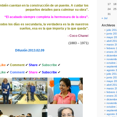
17
18
ambién cuentan en la construcción de un puente. A cuidar los
24
25
pequeños detalles para culminar su obra”.
31
“El acabado siempre completa la hermosura de la obra”.
« Jul
todos los días es secundaria, la verdadera es la de nuestros
Archivos
sueños, esa es la que importa y la que queda”.
julio 20
junio 20
- Coco Chane
l
mayo 2
abril 20
(1883 – 1971)
marzo 2
febrero 
Difusión 2013.02.09
enero 2
diciemb
noviemb
octubre
Like
✔
Comment
✔
Share
✔
Subscribe
✔
septiem
agosto 
Like
✔
Comment
✔
Share
✔
Subscribe
✔
julio 20
junio 20
mayo 2
abril 20
marzo 2
febrero 
enero 2
diciemb
noviemb
octubre
septiem
agosto 