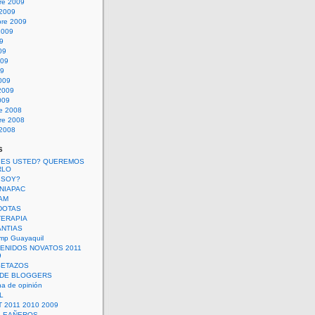
re 2009
 2009
bre 2009
2009
09
09
009
09
009
2009
009
re 2008
re 2008
 2008
s
 ES USTED? QUEREMOS
RLO
 SOY?
UNIAPAC
AM
DOTAS
TERAPIA
ANTIAS
mp Guayaquil
VENIDOS NOVATOS 2011
9
SETAZOS
 DE BLOGGERS
a de opinión
L
 2011 2010 2009
PLEAÑEROS