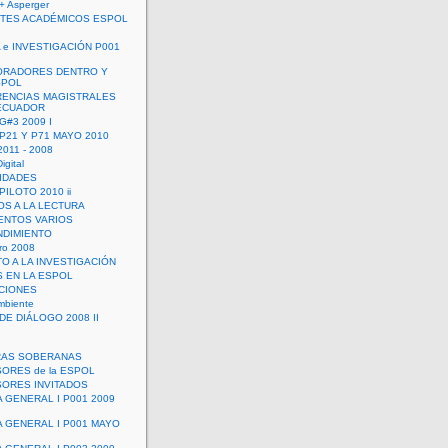
+ Asperger
TES ACADÉMICOS ESPOL
 e INVESTIGACIÓN P001
ORADORES DENTRO Y
SPOL
ENCIAS MAGISTRALES
 ECUADOR
G#3 2009 I
 P21 Y P71 MAYO 2010
011 - 2008
igital
IDADES
ILOTO 2010 ii
OS A LA LECTURA
NTOS VARIOS
DIMIENTO
ro 2008
O A LA INVESTIGACIÓN
 EN LA ESPOL
ACIONES
mbiente
DE DIÁLOGO 2008 II
RAS SOBERANAS
ORES de la ESPOL
ORES INVITADOS
A GENERAL I P001 2009
A GENERAL I P001 MAYO