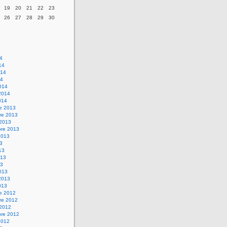
19
20
21
22
23
26
27
28
29
30
14
14
014
14
014
2014
014
re 2013
re 2013
 2013
bre 2013
2013
13
13
013
13
013
2013
013
re 2012
re 2012
 2012
bre 2012
2012