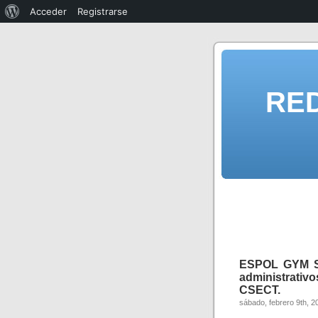
Acceder
Registrarse
RE
ESPOL GYM SE
administrati
CSECT.
sábado, febrero 9th, 2