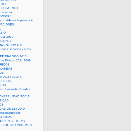
RTES
ENDIMIENTO
enimiento
EVISTAS
con tilde en la primera é.
UACIONES
L
ASIO
2011 2010
ACIONES
ERZENTRUM GYE
torios Servicios y otros
 DE DIALOGO 2010
 de Dialogo 2011 2009
CREDOS
ELANEAS
OS
s 2011 i 2010 ii
ERBIOS
X HOT
ión Social de Cuentas
ONSABILIDAD SOCIAL
RIDAD
OS
ICAS DE ESTUDIO
 recomendados
ÑO ATRAS
LOOK NICE TODAY
ESPOL 2011 2010 2009