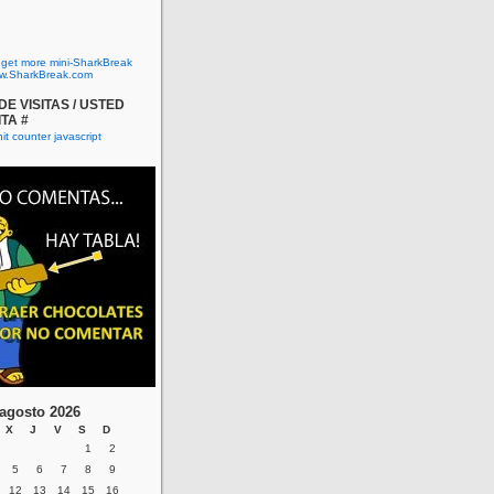
o get more mini-SharkBreak
w.SharkBreak.com
E VISITAS / USTED
ITA #
agosto 2026
X
J
V
S
D
1
2
5
6
7
8
9
12
13
14
15
16