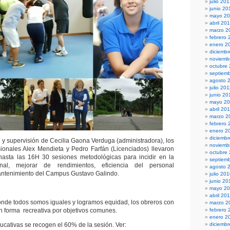
julio 20
junio 20
mayo 2
abril 20
marzo 2
febrero 
enero 2
diciembr
noviemb
octubre
septiem
agosto 
julio 201
junio 20
mayo 20
abril 20
marzo 2
febrero 
enero 2
diciemb
n y supervisión de Cecilia Gaona Verduga (administradora), los
noviemb
ionales Alex Mendieta y Pedro Farfán (Licenciados) llevaron
octubre
asta las 16H 30 sesiones metodológicas para incidir en la
septiem
nal, mejorar de rendimientos, eficiencia del personal
agosto 
antenimiento del Campus Gustavo Galindo.
julio 20
junio 20
mayo 2
abril 20
nde todos somos iguales y logramos equidad, los obreros con
marzo 2
en forma recreativa por objetivos comunes.
febrero 
enero 2
ucativas se recogen el 60% de la sesión. Ver:
diciemb