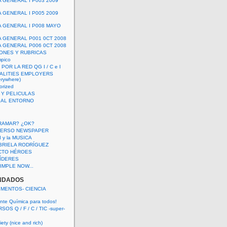
A GENERAL I P003 2009
A GENERAL I P005 2009
A GENERAL I P008 MAYO
A GENERAL P001 0CT 2008
A GENERAL P006 0CT 2008
ONES Y RUBRICAS
mpico
POR LA RED QG I / C e I
ALITIES EMPLOYERS
rywhere)
orized
 Y PELICULAS
S AL ENTORNO
RAMAR? ¿OK?
VERSO NEWSPAPER
 I y la MUSICA
BRIELA RODRÍGUEZ
CTO HÉROES
 LÍDERES
IMPLE NOW...
NDADOS
IMENTOS- CIENCIA
nte Química para todos!
OS Q / F / C / TIC -super-
ety (nice and rich)