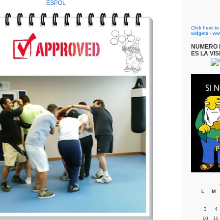
ESPOL
Click here t
widgets
-
ww
NUMERO D
ES LA VIS
L
M
3
4
10
11