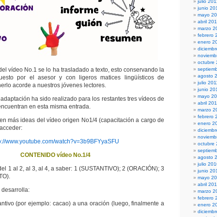
julio 20
junio 20
mayo 2
abril 20
marzo 2
febrero 
enero 2
diciembr
noviemb
octubre
del vídeo No.1 se lo ha trasladado a texto, esto conservando la
septiem
agosto 
esto por el asesor y con ligeros matices lingüísticos de
julio 201
erlo acorde a nuestros jóvenes lectores.
junio 20
mayo 20
adaptación ha sido realizado para los restantes tres vídeos de
abril 20
 encuentran en esta misma entrada.
marzo 2
febrero 
n más ideas del vídeo origen No1/4 (capacitación a cargo de
enero 2
 acceder:
diciemb
noviemb
tp://www.youtube.com/watch?v=3b9BFYyaSFU
octubre
septiem
CONTENIDO vídeo No.1/4
agosto 
julio 20
del 1 al 2, al 3, al 4, a saber: 1 (SUSTANTIVO); 2 (ORACIÓN); 3
junio 20
TO).
mayo 2
abril 20
 desarrolla:
marzo 2
febrero 
antivo (por ejemplo: cacao) a una oración (luego, finalmente a
enero 2
diciemb