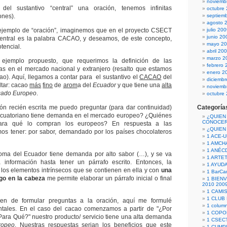
noviemb
del sustantivo “central” una oración, tenemos infinitas
octubre
ones).
septiem
agosto 
 ejemplo de “oración”, imaginemos que en el proyecto CSECT
julio 20
junio 20
 central es la palabra CACAO, y deseamos, de este concepto,
mayo 2
tencial.
abril 20
marzo 2
ejemplo propuesto, que requerimos la definición de las
febrero 
as en el mercado nacional y extranjero (resalto que estamos
enero 2
ao). Aquí, llegamos a contar para el sustantivo el
CACAO
del
diciemb
tar: cacao
más
fino
de
arom
a del
Ecuador
y que tiene una
alta
noviemb
cado Europeo
.
octubre
ón recién escrita me puedo preguntar (para dar continuidad)
Categoría
ecuatoriano tiene demanda en el mercado europeo? ¿Quiénes
¿QUIEN
CONOCE
ra qué lo compran los europeos? En respuesta a las
¿QUIEN
mos tener: por sabor, demandado por los países chocolateros
1 ACE-
1 AMCH
1 ANÉC
roma del Ecuador tiene demanda por alto sabor (…), y se va
1 ARTE
información hasta tener un párrafo escrito. Entonces, la
1 AYUD
n los elementos intrínsecos que se contienen en ella y con
una
1 BarCa
go en la cabeza
me permite elaborar un párrafo inicial o final
1 BIEN
2010 200
1 CAMI
1 CLUB
gen de formular preguntas a la oración, aquí me formulé
1 column
tales. En el caso del cacao comenzamos a partir de "¿Por
1 COPO
ara Qué?" nuestro producto/ servicio tiene una alta demanda
1 CSECT
ropeo
. Nuestras respuestas serian los beneficios que este
1 CUM