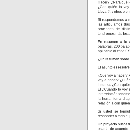
Hacer?, ¿Para qué l
¿Con quién lo voy
Llevar?, y otros ele
Si respondemos a n
las articulamos (b
oraciones de disti
tendremos más texto
En resumen a lo an
palabras, 200 palab
aplicable al caso C
¿Un resumen sobre l
El asunto es resolve
¿Qué voy a hacer? ¿
voy a hacer? ¿Cuán
insumos­ ¿Con quié
El ¿Cuándo lo voy a
interrelación tenem
la herramienta dia
relación a con quien
Si usted se formu
responder a todo el 
Un proyecto busca t
estaría de acuerdo 