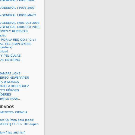
A GENERAL I P003 2009
A GENERAL I P005 2009
A GENERAL I P008 MAYO
A GENERAL P001 0CT 2008
A GENERAL P006 0CT 2008
ONES Y RUBRICAS
mpico
POR LA RED QG I / C e I
ALITIES EMPLOYERS
rywhere)
orized
 Y PELICULAS
S AL ENTORNO
RAMAR? ¿OK?
VERSO NEWSPAPER
 I y la MUSICA
BRIELA RODRÍGUEZ
CTO HÉROES
 LÍDERES
IMPLE NOW...
NDADOS
IMENTOS- CIENCIA
nte Química para todos!
OS Q / F / C / TIC -super-
ety (nice and rich)