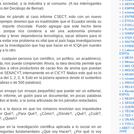
a sociedad, a la industria y al consumo. (A las interrogantes
1 DEPO
tes del Decálogo de Bernal).
1 EMPR
1 entret
adar mi párrafo al caso informe CSECT, esto con un nuevo
1 ENTR
1 ÉTICA 
 ejemplo diremos que es inadmisible que el Ecuador venda su
1 EVAL
e importe chocolate. Puedo agregar que este hecho tiene
1 FLISO
os porque nos condena a ser una autonomía primario
1 GIMN
rtar y tener dependencia tecnológica, sacar dólares para el
1 ICQA 
a evitar
ese
problema es vital que el país haga investigaciones
1 INVIT
ue la investigación que hay que hacer en el ICQA (en nuestro
1 KIND
 a lo otro.
1 Labora
ESPOL
1 MESA
cualquier persona (un científico, un político, un académico),
1 Mesas
ita, nos puede comprender. Ahora, la idea descrita permite que
1 MIS 
dea a otros productores de cacao fino de aroma que puedan
1 MISC
el SENACYT, internamente en el CICYT. Matizo esto qué es lo
1 MUSE
ca del 1, 2, 3, 4. Esto en la pizarra aparece desde el sustantivo
1 novato
labras o de 500 palabras).
1 PROV
1 RELE
s un ensayo (un ensayo pequeñito) que puede ser un editorial,
1 Rendic
ESPOL
n informe, un guión para un documental, en pocas palabras
1 RESP
ivo al texto, a la suma articulada de los párrafos redactados.
1 SEGU
1 SUEÑ
 a la época en que los romanos resolvían sus inquietudes
1 TÉCN
or Qué?, ¿Para Qué?, ¿Cómo?, ¿Dónde?, ¿Qué?, ¿Cuál?,
1 TED +
, ¿Quien?
1 UN A
1 YOU 
e en la investigación científica aplicada a lo social en un
ABET / 
reguntas fundamentales ¿Qué voy Hacer?, ¿Por qué lo voy
2008