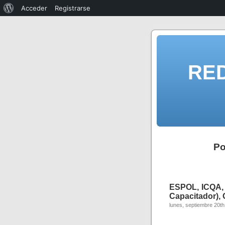
Acceder
Registrarse
RE
Po
ESPOL, ICQA,
Capacitador), 
lunes, septiembre 20th