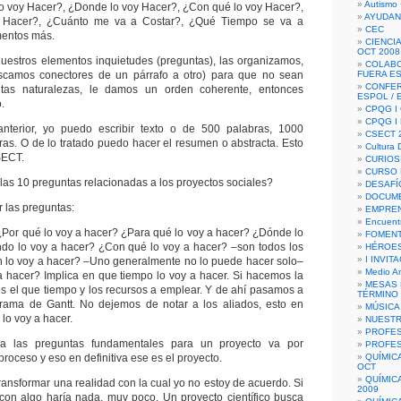
Autismo 
o voy Hacer?, ¿Donde lo voy Hacer?, ¿Con qué lo voy Hacer?,
AYUDAN
 Hacer?, ¿Cuánto me va a Costar?, ¿Qué Tiempo se va a
CEC
mentos más.
CIENCIA
OCT 2008
uestros elementos inquietudes (preguntas), las organizamos,
COLAB
uscamos conectores de un párrafo a otro) para que no sean
FUERA E
CONFER
ntas naturalezas, le damos un orden coherente, entonces
ESPOL /
.
CPQG I 
CPQG I
terior, yo puedo escribir texto o de 500 palabras, 1000
CSECT 2
ras. O de lo tratado puedo hacer el resumen o abstracta. Esto
Cultura D
SECT.
CURIOS
CURSO P
as 10 preguntas relacionadas a los proyectos sociales?
DESAFÍ
DOCUME
r las preguntas:
EMPREN
Encuent
Por qué lo voy a hacer? ¿Para qué lo voy a hacer? ¿Dónde lo
FOMENT
do lo voy a hacer? ¿Con qué lo voy a hacer? –son todos los
HÉROES
I INVIT
n lo voy a hacer? –Uno generalmente no lo puede hacer solo–
Medio A
 hacer? Implica en que tiempo lo voy a hacer. Si hacemos la
MESAS 
os el que tiempo y los recursos a emplear. Y de ahí pasamos a
TÉRMINO
grama de Gantt. No dejemos de notar a los aliados, esto en
MÚSICA
 lo voy a hacer.
NUEST
PROFES
la las preguntas fundamentales para un proyecto va por
PROFES
proceso y eso en definitiva ese es el proyecto.
QUÍMIC
OCT
QUÍMIC
ransformar una realidad con la cual yo no estoy de acuerdo. Si
2009
con algo haría nada, muy poco. Un proyecto científico busca