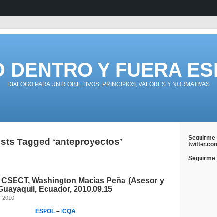
D DENTRO Y FUERA ES
DIÁLOGO PARA UNIR OBJETIVOS, PRINCIPIOS, VALORES Y NORMATIVAS
Seguirme 
sts Tagged ‘anteproyectos’
twitter.co
Seguirme e
 CSECT, Washington Macías Peña (Asesor y
Guayaquil, Ecuador, 2010.09.15
, 2010
ESPOL
–
ICQA