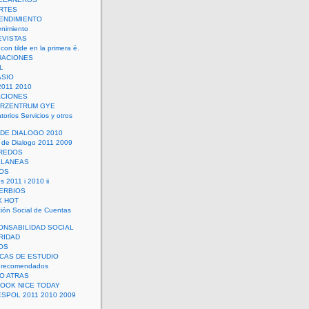
RTES
ENDIMIENTO
enimiento
EVISTAS
con tilde en la primera é.
UACIONES
L
ASIO
2011 2010
ACIONES
ERZENTRUM GYE
torios Servicios y otros
 DE DIALOGO 2010
 de Dialogo 2011 2009
CREDOS
ELANEAS
OS
s 2011 i 2010 ii
ERBIOS
X HOT
ión Social de Cuentas
ONSABILIDAD SOCIAL
RIDAD
OS
ICAS DE ESTUDIO
 recomendados
ÑO ATRAS
LOOK NICE TODAY
ESPOL 2011 2010 2009