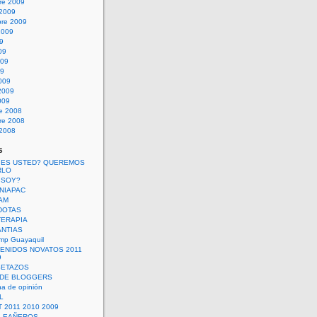
re 2009
 2009
bre 2009
2009
09
09
009
09
009
2009
009
re 2008
re 2008
 2008
s
 ES USTED? QUEREMOS
RLO
 SOY?
UNIAPAC
AM
DOTAS
TERAPIA
ANTIAS
mp Guayaquil
VENIDOS NOVATOS 2011
9
SETAZOS
 DE BLOGGERS
a de opinión
L
 2011 2010 2009
PLEAÑEROS