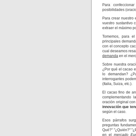
Para confeccionar 
posibilidades (oraci
Para crear nuestro
vuestro sustantivo
extraer el máximo po
Tomemos, para el 
principales demand
con el concepto cac
cual deseamos resal
demanda
en el
mer
Sobre nuestra oraci
¿Por qué el cacao 
lo demandan? ¿Pa
interrogantes pode
(Italia, Suiza, etc.).
El cacao fino de a
complementando la 
oración original co
innovación que ten
según el caso.
Esos párrafos sur
preguntas fundamen
Qué?" "¿Quién?" "¿P
en el
mercado Eu