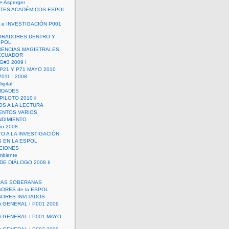
+ Asperger
TES ACADÉMICOS ESPOL
 e INVESTIGACIÓN P001
ORADORES DENTRO Y
SPOL
ENCIAS MAGISTRALES
 ECUADOR
G#3 2009 I
 P21 Y P71 MAYO 2010
011 - 2008
igital
IDADES
ILOTO 2010 ii
OS A LA LECTURA
NTOS VARIOS
DIMIENTO
ro 2008
O A LA INVESTIGACIÓN
 EN LA ESPOL
ACIONES
mbiente
DE DIÁLOGO 2008 II
RAS SOBERANAS
ORES de la ESPOL
ORES INVITADOS
A GENERAL I P001 2009
A GENERAL I P001 MAYO