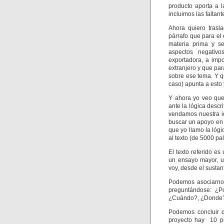
producto aporta a l
incluimos las faltan
Ahora quiero trasl
párrafo que para el
materia prima y s
aspectos negativ
exportadora, a impo
extranjero y que par
sobre ese tema. Y q
caso) apunta a esto y
Y ahora yo veo que 
ante la lógica descr
vendamos nuestra i
buscar un apoyo en 
que yo llamo la lógi
al texto (de 5000 pa
El texto referido e
un ensayo mayor, u
voy, desde el sustant
Podemos asociarnos
preguntándose: ¿P
¿Cuándo?, ¿Donde?
Podemos concluir qu
proyecto hay 10 p