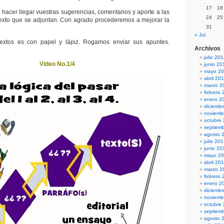
17
18
 hacer llegar vuestras sugerencias, comentarios y aporte a las
24
25
texto que se adjuntan. Con agrado procederemos a mejorar la
31
« Jul
textos es con papel y lápiz. Rogamos enviar sus apuntes.
Archivos
julio 20
Video No.1/4
junio 20
mayo 2
abril 20
marzo 2
febrero 
enero 2
diciemb
noviemb
octubre
septiem
agosto 
julio 20
junio 20
mayo 2
abril 20
marzo 2
febrero 
enero 2
diciemb
noviemb
octubre
septiem
agosto 