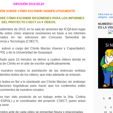
DIFUSIÓN 2010.09.20
IÓN SOBRE CÓMO ESCRIBIR SIGNIFICATIVAMENTE
Click here t
widgets
-
ww
BRE CÓMO ESCRIBIR RESÚMENES PARA LOS INFORMES
DEL PROYECTO CSECT en 4 VÍDEOS.
NUMERO D
ES LA VIS
septiembre de 2010, en la sala de sesiones del ICQA tuvo lugar
 situ sobre cómo elaborar resúmenes en base a los informes
aborados en las ediciones del Concurso Semestral de
encia y Tecnología (CSECT).
o estuvo a cargo del Chinto Macías (Asesor y Capacitador),
SPOL y de la Universidad de Guayaquil.
ñado para 10 minutos se derivo a cuatros vídeos donde se
a de Chinto en el arte de escribir significativamente.
a nuestros novatos la asimilación de las vivencias vertidas
tenidos textos de los vídeos, que más adelante se enlazan.
e textos es fiel a lo planteado por Chinto Macías, sin embargo
aciones lingüísticas para hacer que los contenidos estén
nocimientos de nuestros novatos.
tos han sido producto de un trabajo entre la Srta. Cinthia
L
M
e ESPOL) y el coordinador del proyecto CSECT, quien actuó
a serie.
3
4
tenidos ante de cada vídeo se presentan figura s relacionadas.
10
11