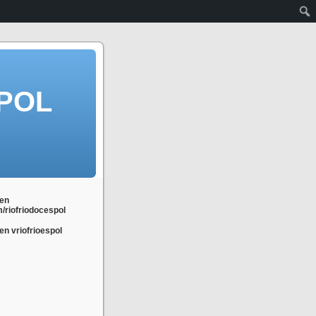
POL
en
m/riofriodocespol
n vriofrioespol