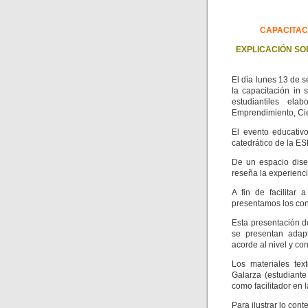
CAPACITAC
EXPLICACIÓN SO
El día lunes 13 de 
la capacitación in
estudiantiles el
Emprendimiento, Ci
El evento educativ
catedrático de la E
De un espacio dise
reseña la experienci
A fin de facilitar 
presentamos los con
Esta presentación d
se presentan adapt
acorde al nivel y co
Los materiales tex
Galarza (estudiant
como facilitador en l
Para ilustrar lo con