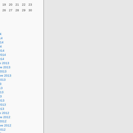
19
20
21
22
23
26
27
28
29
30
14
14
014
14
014
2014
014
re 2013
re 2013
 2013
bre 2013
2013
13
13
013
13
013
2013
013
re 2012
re 2012
 2012
bre 2012
2012