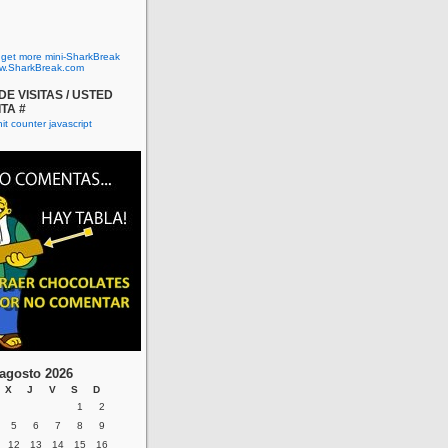
o get more mini-SharkBreak
w.SharkBreak.com
E VISITAS / USTED
ITA #
agosto 2026
X
J
V
S
D
1
2
5
6
7
8
9
12
13
14
15
16