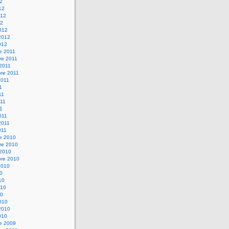
12
12
012
12
012
2012
012
e 2011
re 2011
 2011
bre 2011
2011
1
11
11
11
011
2011
011
re 2010
re 2010
 2010
bre 2010
2010
10
10
010
10
010
2010
010
re 2009