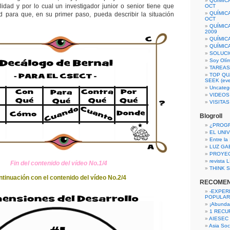
QUÍMIC
lidad y por lo cual un investigador junior o senior tiene que
OCT
QUÍMIC
d para que, en su primer paso, pueda describir la situación
OCT
QUÍMIC
2009
QUÍMIC
QUÍMIC
SOLUCI
Soy Olí
TAREAS 
TOP QU
SEEK (eve
Uncateg
VIDEOS
VISITA
Blogroll
¿PROG
EL UNI
Entre la
LUZ GA
PROYE
revista
Fin del contenido del vídeo No.1/4
THINK S
tinuación con el contenido del vídeo No.2/4
RECOME
-EXPER
POPULAR
¡Abunda
1 RECURS
AIESEC
Asia Soci