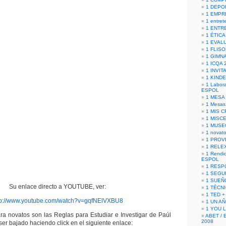
1 DEPO
1 EMPR
1 entret
1 ENTR
1 ÉTICA 
1 EVAL
1 FLISO
1 GIMN
1 ICQA 
1 INVIT
1 KIND
1 Labora
ESPOL
1 MESA
1 Mesas
1 MIS 
1 MISC
1 MUSE
1 novato
1 PROV
1 RELE
1 Rendic
ESPOL
1 RESP
1 SEGU
1 SUEÑ
Su enlace directo a YOUTUBE, ver:
1 TÉCN
1 TED +
tp://www.youtube.com/watch?v=gqfNElVXBU8
1 UN A
1 YOU 
ra novatos son las Reglas para Estudiar e Investigar de Paúl
ABET / 
2008
er bajado haciendo click en el siguiente enlace: