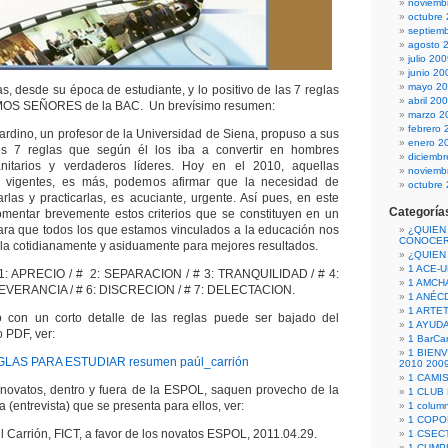
noviemb
octubre
septiem
agosto 
julio 20
junio 20
mayo 2
as, desde su época de estudiante, y lo positivo de las 7 reglas
abril 20
IMOS SEÑORES de la BAC. Un brevísimo resumen:
marzo 2
febrero 
nardino, un profesor de la Universidad de Siena, propuso a sus
enero 2
es 7 reglas que según él los iba a convertir en hombres
diciemb
nitarios y verdaderos líderes. Hoy en el 2010, aquellas
noviemb
n vigentes, es más, podemos afirmar que la necesidad de
octubre
narlas y practicarlas, es acuciante, urgente. Así pues, en este
Categoría
mentar brevemente estos criterios que se constituyen en un
ara que todos los que estamos vinculados a la educación nos
¿QUIEN
CONOCE
la cotidianamente y asiduamente para mejores resultados.
¿QUIEN
1 ACE-
# 1: APRECIO / # 2: SEPARACION / # 3: TRANQUILIDAD / # 4:
1 AMCH
EVERANCIA / # 6: DISCRECION / # 7: DELECTACION.
1 ANÉC
1 ARTE
o con un corto detalle de las reglas puede ser bajado del
1 AYUD
 PDF, ver:
1 BarCa
1 BIEN
LAS PARA ESTUDIAR resumen paúl_carrión
2010 200
1 CAMI
novatos, dentro y fuera de la ESPOL, saquen provecho de la
1 CLUB
 (entrevista) que se presenta para ellos, ver:
1 column
1 COPO
l Carrión, FICT, a favor de los novatos ESPOL, 2011.04.29.
1 CSECT
1 CUM