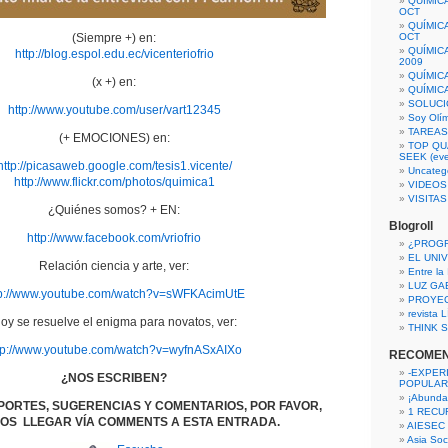
QUÍMIC
OCT
QUÍMIC
(Siempre +) en:
OCT
QUÍMIC
http://blog.espol.edu.ec/vicenteriofrio
2009
QUÍMIC
(x +) en:
QUÍMIC
SOLUCI
http://www.youtube.com/user/vart12345
Soy Olí
TAREAS 
(+ EMOCIONES) en:
TOP QU
SEEK (eve
http://picasaweb.google.com/tesis1.vicente/
Uncateg
http://www.flickr.com/photos/quimica1
VIDEOS
VISITA
¿Quiénes somos? + EN:
Blogroll
http://www.facebook.com/vriofrio
¿PROG
EL UNI
Relación ciencia y arte, ver:
Entre la
LUZ GA
tp://www.youtube.com/watch?v=sWFKAcimUtE
PROYE
revista
oy se resuelve el enigma para novatos, ver:
THINK S
tp://www.youtube.com/watch?v=wyfnASxAIXo
RECOME
-EXPER
¿NOS ESCRIBEN?
POPULAR
¡Abunda
PORTES, SUGERENCIAS Y COMENTARIOS, POR FAVOR,
1 RECURS
OS LLEGAR VÍA COMMENTS A ESTA ENTRADA.
AIESEC
Asia Soci