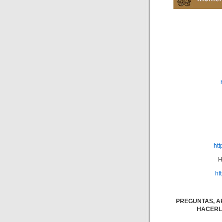
ht
H
ht
PREGUNTAS, A
HACERL