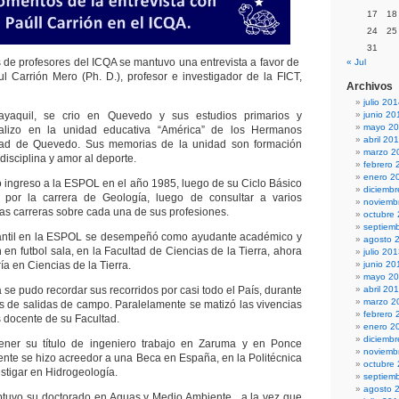
17
18
24
25
31
 de profesores del ICQA se mantuvo una entrevista a favor de
« Jul
l Carrión Mero (Ph. D.), profesor e investigador de la FICT,
Archivos
julio 20
yaquil, se crio en Quevedo y sus estudios primarios y
junio 20
mayo 2
ealizo en la unidad educativa “América” de los Hermanos
abril 20
dad de Quevedo. Sus memorias de la unidad son formación
marzo 2
disciplina y amor al deporte.
febrero 
enero 2
o ingreso a la ESPOL en el año 1985, luego de su Ciclo Básico
diciemb
por la carrera de Geología, luego de consultar a varios
noviemb
tas carreras sobre cada una de sus profesiones.
octubre
septiem
antil en la ESPOL se desempeñó como ayudante académico y
agosto 
en futbol sala, en la Facultad de Ciencias de la Tierra, ahora
julio 20
ía en Ciencias de la Tierra.
junio 20
mayo 2
a se pudo recordar sus recorridos por casi todo el País, durante
abril 20
marzo 2
es de salidas de campo. Paralelamente se matizó las vivencias
febrero 
s docente de su Facultad.
enero 2
diciemb
ener su título de ingeniero trabajo en Zaruma y en Ponce
noviemb
ente se hizo acreedor a una Beca en España, en la Politécnica
octubre
stigar en Hidrogeología.
septiem
agosto 
btuvo su doctorado en Aguas y Medio Ambiente, a la vez que