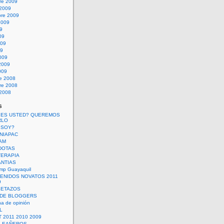
re 2009
 2009
bre 2009
2009
09
09
009
09
009
2009
009
re 2008
re 2008
 2008
s
 ES USTED? QUEREMOS
RLO
 SOY?
UNIAPAC
AM
DOTAS
TERAPIA
ANTIAS
mp Guayaquil
VENIDOS NOVATOS 2011
9
SETAZOS
 DE BLOGGERS
a de opinión
L
 2011 2010 2009
PLEAÑEROS