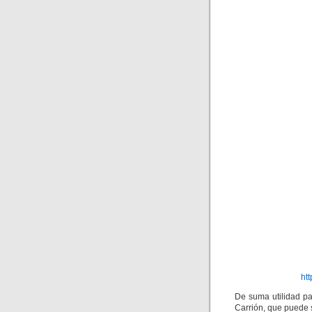
ht
De suma utilidad pa
Carrión, que puede s