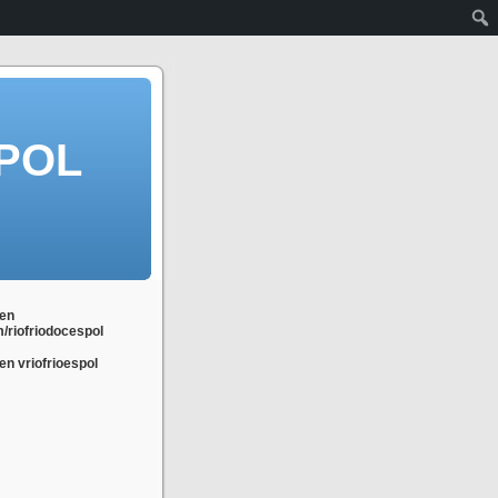
POL
en
m/riofriodocespol
n vriofrioespol