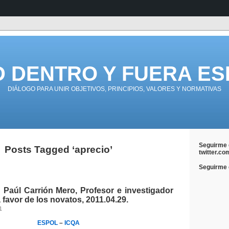
D DENTRO Y FUERA ES
DIÁLOGO PARA UNIR OBJETIVOS, PRINCIPIOS, VALORES Y NORMATIVAS
Seguirme 
Posts Tagged ‘aprecio’
twitter.co
Seguirme e
 Paúl Carrión Mero, Profesor e investigador
favor de los novatos, 2011.04.29.
1
ESPOL
–
ICQA