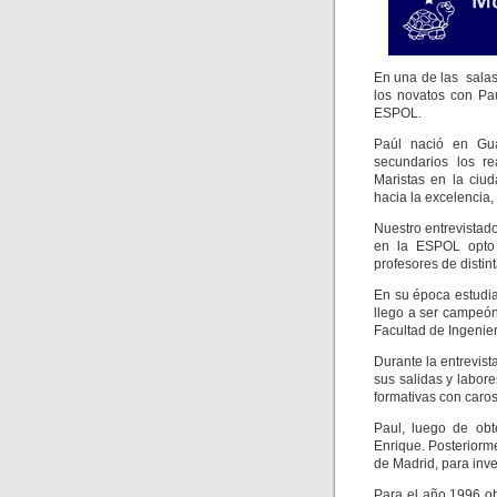
En una de las salas
los novatos con Pau
ESPOL.
Paúl nació en Gua
secundarios los r
Maristas en la ciu
hacia la excelencia, 
Nuestro entrevistad
en la ESPOL opto 
profesores de distin
En su época estudi
llego a ser campeón 
Facultad de Ingenier
Durante la entrevist
sus salidas y labor
formativas con caro
Paul, luego de obt
Enrique. Posteriorm
de Madrid, para inve
Para el año 1996 o