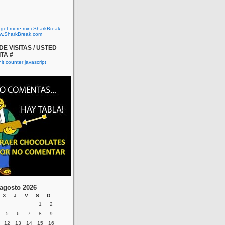
o get more mini-SharkBreak
w.SharkBreak.com
E VISITAS / USTED
ITA #
agosto 2026
X
J
V
S
D
1
2
5
6
7
8
9
12
13
14
15
16