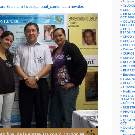
Autismo 
AYUDAN
ara Estudiar e Investigar paúl_carrión para novatos
CEC
CIENCIA
OCT 2008
COLAB
FUERA E
CONFER
ESPOL /
CPQG I 
CPQG I
CSECT 2
Cultura D
CURIOS
CURSO P
DESAFÍ
DOCUME
EMPREN
Encuent
FOMENT
HÉROES
I INVIT
Medio A
MESAS 
TÉRMINO
MÚSICA
NUEST
PROFES
PROFES
QUÍMIC
OCT
QUÍMIC
2009