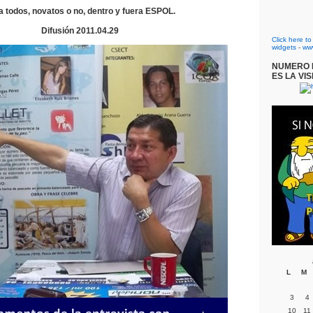
a todos, novatos o no, dentro y fuera ESPOL.
Difusión 2011.04.29
Click here t
widgets
-
ww
NUMERO D
ES LA VIS
L
M
3
4
10
11