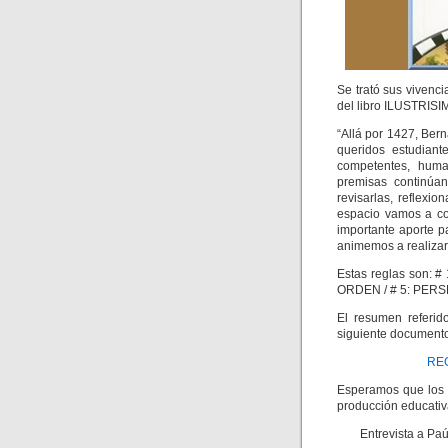
Se trató sus vivenci
del libro ILUSTRIS
“Allá por 1427, Ber
queridos estudiant
competentes, huma
premisas continúa
revisarlas, reflexio
espacio vamos a co
importante aporte p
animemos a realizar
Estas reglas son: 
ORDEN / # 5: PERS
El resumen referid
siguiente documento
REG
Esperamos que los 
producción educativa
Entrevista a Paú