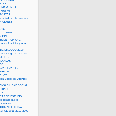
RTES
ENDIMIENTO
enimiento
EVISTAS
con tilde en la primera é.
UACIONES
L
ASIO
2011 2010
ACIONES
ERZENTRUM GYE
torios Servicios y otros
 DE DIALOGO 2010
 de Dialogo 2011 2009
CREDOS
ELANEAS
OS
s 2011 i 2010 ii
ERBIOS
X HOT
ión Social de Cuentas
ONSABILIDAD SOCIAL
RIDAD
OS
ICAS DE ESTUDIO
 recomendados
ÑO ATRAS
LOOK NICE TODAY
ESPOL 2011 2010 2009