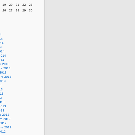
19
20
21
22
23
26
27
28
29
30
14
14
014
14
014
2014
014
re 2013
re 2013
 2013
bre 2013
2013
13
13
013
13
013
2013
013
re 2012
re 2012
 2012
bre 2012
2012