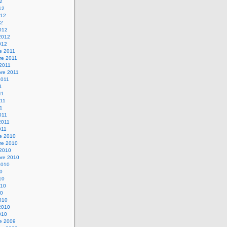
12
12
012
12
012
2012
012
e 2011
re 2011
 2011
bre 2011
2011
1
11
11
11
011
2011
011
re 2010
re 2010
 2010
bre 2010
2010
10
10
010
10
010
2010
010
re 2009