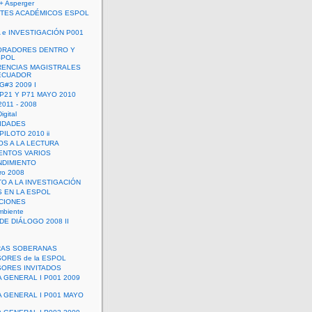
+ Asperger
TES ACADÉMICOS ESPOL
 e INVESTIGACIÓN P001
ORADORES DENTRO Y
SPOL
ENCIAS MAGISTRALES
 ECUADOR
G#3 2009 I
 P21 Y P71 MAYO 2010
011 - 2008
igital
IDADES
ILOTO 2010 ii
OS A LA LECTURA
NTOS VARIOS
DIMIENTO
ro 2008
O A LA INVESTIGACIÓN
 EN LA ESPOL
ACIONES
mbiente
DE DIÁLOGO 2008 II
RAS SOBERANAS
ORES de la ESPOL
ORES INVITADOS
A GENERAL I P001 2009
A GENERAL I P001 MAYO