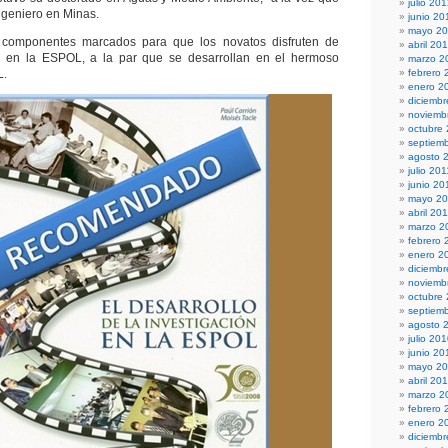
julio 20
Ingeniero en Minas.
junio 20
mayo 2
e componentes marcados para que los novatos disfruten de
abril 20
r en la ESPOL, a la par que se desarrollan en el hermoso
marzo 2
L.
febrero 
enero 2
diciembr
noviemb
octubre
septiem
agosto 
julio 201
junio 20
mayo 20
abril 20
marzo 2
febrero 
enero 2
diciemb
noviemb
octubre
septiem
agosto 
julio 20
junio 20
mayo 2
abril 20
marzo 2
febrero 
enero 2
diciemb