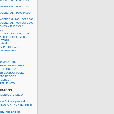
A GENERAL I P003 2009
A GENERAL I P005 2009
A GENERAL I P008 MAYO
A GENERAL P001 0CT 2008
A GENERAL P006 0CT 2008
ONES Y RUBRICAS
mpico
POR LA RED QG I / C e I
ALITIES EMPLOYERS
rywhere)
orized
 Y PELICULAS
S AL ENTORNO
RAMAR? ¿OK?
VERSO NEWSPAPER
 I y la MUSICA
BRIELA RODRÍGUEZ
CTO HÉROES
 LÍDERES
IMPLE NOW...
NDADOS
IMENTOS- CIENCIA
nte Química para todos!
OS Q / F / C / TIC -super-
ety (nice and rich)