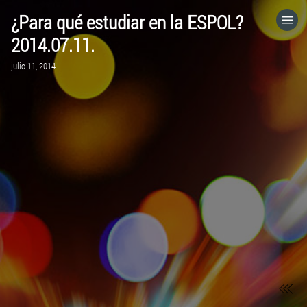
¿Para qué estudiar en la ESPOL?
HOME
2014.07.11.
julio 11, 2014
CATEGORÍAS
IR A
VISITA EL SITIO WEB