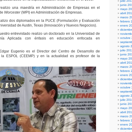
julio 20
junio 20
ealizo una maestría en Administración de Empresas en el
mayo 2
 de
Worcester
(WPI) en Administración de Empresas.
abril 20
marzo 2
ealizo dos diplomados en la PUCE (Formulación y Evaluación
febrero 
Universidad de Austin, Texas (Innovación y Nuevos Negocios).
enero 2
diciembr
uestro entrevistado realizo un doctorado en la Universidad de
noviemb
ía Aplicada con énfasis en educación enfocada en
octubre
septiem
agosto 
julio 201
 Edgar Eugenio es el Director del Centro de Desarrollo de
junio 20
la ESPOL (CEEMP) y en la actualidad es profesor de la
mayo 20
abril 20
marzo 2
febrero 
enero 2
diciemb
noviemb
octubre
septiem
agosto 
julio 20
junio 20
mayo 2
abril 20
marzo 2
febrero 
enero 2
diciemb