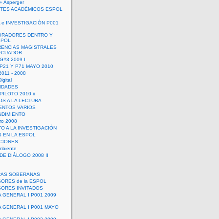
+ Asperger
TES ACADÉMICOS ESPOL
 e INVESTIGACIÓN P001
ORADORES DENTRO Y
SPOL
ENCIAS MAGISTRALES
 ECUADOR
G#3 2009 I
 P21 Y P71 MAYO 2010
011 - 2008
igital
IDADES
ILOTO 2010 ii
OS A LA LECTURA
NTOS VARIOS
DIMIENTO
ro 2008
O A LA INVESTIGACIÓN
 EN LA ESPOL
ACIONES
mbiente
DE DIÁLOGO 2008 II
RAS SOBERANAS
ORES de la ESPOL
ORES INVITADOS
A GENERAL I P001 2009
A GENERAL I P001 MAYO