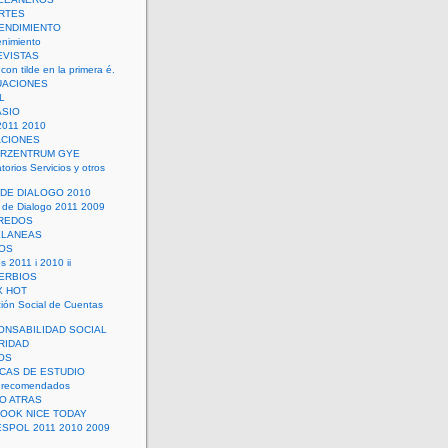
RTES
ENDIMIENTO
enimiento
EVISTAS
con tilde en la primera é.
UACIONES
L
ASIO
2011 2010
ACIONES
ERZENTRUM GYE
torios Servicios y otros
 DE DIALOGO 2010
 de Dialogo 2011 2009
CREDOS
ELANEAS
OS
s 2011 i 2010 ii
ERBIOS
X HOT
ión Social de Cuentas
ONSABILIDAD SOCIAL
RIDAD
OS
ICAS DE ESTUDIO
 recomendados
ÑO ATRAS
LOOK NICE TODAY
ESPOL 2011 2010 2009