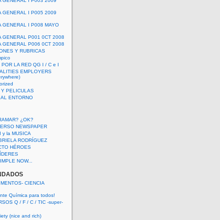
A GENERAL I P003 2009
A GENERAL I P005 2009
A GENERAL I P008 MAYO
A GENERAL P001 0CT 2008
A GENERAL P006 0CT 2008
ONES Y RUBRICAS
mpico
POR LA RED QG I / C e I
ALITIES EMPLOYERS
rywhere)
orized
 Y PELICULAS
S AL ENTORNO
RAMAR? ¿OK?
VERSO NEWSPAPER
 I y la MUSICA
BRIELA RODRÍGUEZ
CTO HÉROES
 LÍDERES
IMPLE NOW...
NDADOS
IMENTOS- CIENCIA
nte Química para todos!
OS Q / F / C / TIC -super-
ety (nice and rich)