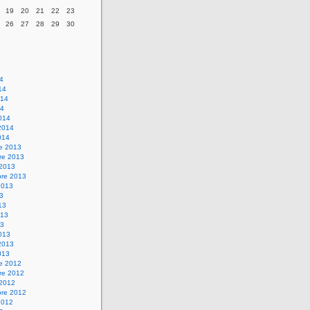
19
20
21
22
23
26
27
28
29
30
14
14
014
14
014
2014
014
re 2013
re 2013
 2013
bre 2013
2013
13
13
013
13
013
2013
013
re 2012
re 2012
 2012
bre 2012
2012