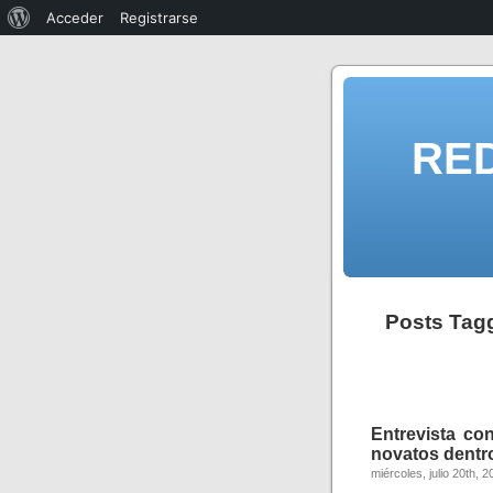
Acceder
Registrarse
RE
Posts Ta
Entrevista con
novatos dentro
miércoles, julio 20th, 2