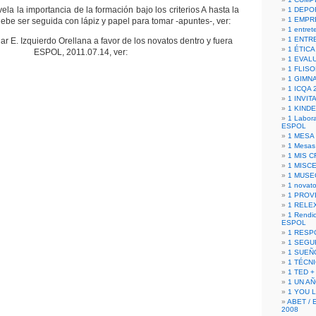
vela la importancia de la formación bajo los criterios A hasta la
1 DEPO
1 EMPR
be ser seguida con lápiz y papel para tomar -apuntes-, ver:
1 entret
1 ENTR
ar E. Izquierdo Orellana a favor de los novatos dentro y fuera
1 ÉTICA 
ESPOL, 2011.07.14, ver:
1 EVAL
1 FLISO
1 GIMN
1 ICQA 
1 INVIT
1 KIND
1 Labora
ESPOL
1 MESA
1 Mesas
1 MIS 
1 MISC
1 MUSE
1 novato
1 PROV
1 RELE
1 Rendic
ESPOL
1 RESP
1 SEGU
1 SUEÑ
1 TÉCN
1 TED +
1 UN A
1 YOU 
ABET / 
2008