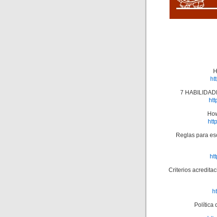
H
ht
7 HABILIDAD
ht
How
htt
Reglas para esc
ht
Criterios acredit
h
Política