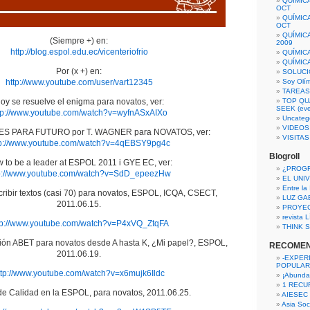
QUÍMIC
OCT
QUÍMIC
OCT
QUÍMIC
(Siempre +) en:
2009
http://blog.espol.edu.ec/vicenteriofrio
QUÍMIC
QUÍMIC
Por (x +) en:
SOLUCI
http://www.youtube.com/user/vart12345
Soy Olí
TAREAS 
oy se resuelve el enigma para novatos, ver:
TOP QU
SEEK (eve
tp://www.youtube.com/watch?v=wyfnASxAIXo
Uncateg
VIDEOS
ES PARA FUTURO por T. WAGNER para NOVATOS, ver:
VISITA
tp://www.youtube.com/watch?v=4qEBSY9pg4c
Blogroll
 to be a leader at ESPOL 2011 i GYE EC, ver:
¿PROG
p://www.youtube.com/watch?v=SdD_epeezHw
EL UNI
Entre la
ribir textos (casi 70) para novatos, ESPOL, ICQA, CSECT,
LUZ GA
2011.06.15.
PROYE
revista
tp://www.youtube.com/watch?v=P4xVQ_ZtqFA
THINK S
ación ABET para novatos desde A hasta K, ¿Mi papel?, ESPOL,
RECOME
2011.06.19.
-EXPER
POPULAR
ttp://www.youtube.com/watch?v=x6mujk6Ildc
¡Abunda
1 RECURS
 de Calidad en la ESPOL, para novatos, 2011.06.25.
AIESEC
Asia Soci