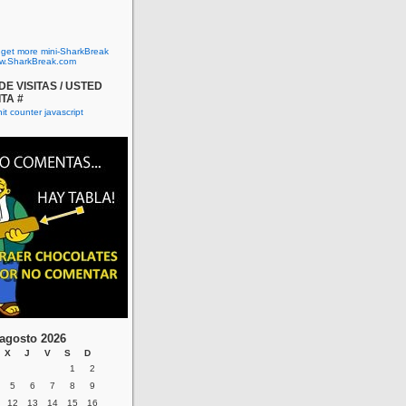
o get more mini-SharkBreak
w.SharkBreak.com
E VISITAS / USTED
ITA #
agosto 2026
X
J
V
S
D
1
2
5
6
7
8
9
12
13
14
15
16