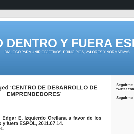
D DENTRO Y FUERA ES
DIÁLOGO PARA UNIR OBJETIVOS, PRINCIPIOS, VALORES Y NORMATIVAS
Seguirme 
gged ‘CENTRO DE DESARROLLO DE
twitter.co
EMPRENDEDORES’
Seguirme e
 Edgar E. Izquierdo Orellana a favor de los
 y fuera ESPOL, 2011.07.14.
011