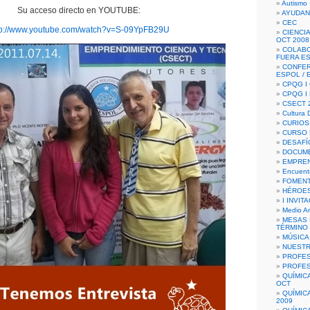
Autismo 
Su acceso directo en YOUTUBE:
AYUDAN
CEC
tp://www.youtube.com/watch?v=S-09YpFB29U
CIENCIA
OCT 2008
COLAB
FUERA E
CONFER
ESPOL /
CPQG I 
CPQG I
CSECT 2
Cultura D
CURIOS
CURSO P
DESAFÍ
DOCUME
EMPREN
Encuent
FOMENT
HÉROES
I INVIT
Medio A
MESAS 
TÉRMINO
MÚSICA
NUEST
PROFES
PROFES
QUÍMIC
OCT
QUÍMIC
2009