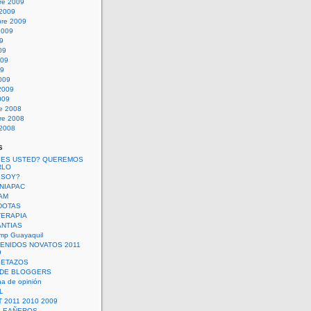
re 2009
 2009
bre 2009
2009
09
09
009
09
009
2009
009
re 2008
re 2008
 2008
s
 ES USTED? QUEREMOS
RLO
 SOY?
UNIAPAC
AM
DOTAS
TERAPIA
ANTIAS
mp Guayaquil
VENIDOS NOVATOS 2011
9
SETAZOS
 DE BLOGGERS
a de opinión
L
 2011 2010 2009
PLEAÑEROS