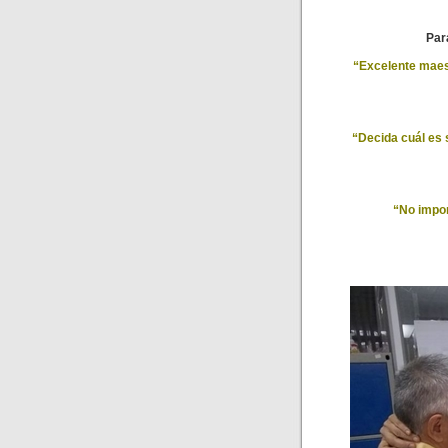
Par
“Excelente maes
“Decida cuál es s
“No impor