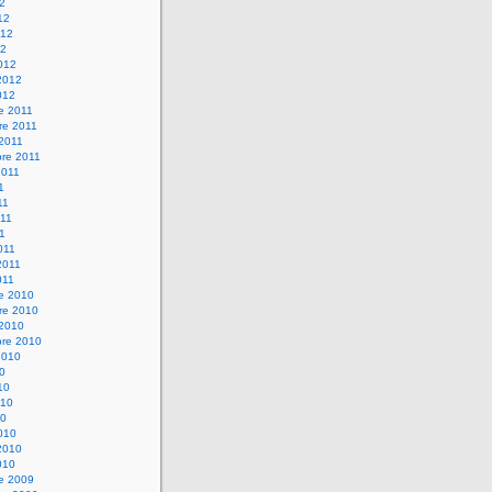
12
12
012
12
012
2012
012
e 2011
re 2011
 2011
bre 2011
2011
1
11
11
11
011
2011
011
re 2010
re 2010
 2010
bre 2010
2010
10
10
010
10
010
2010
010
re 2009