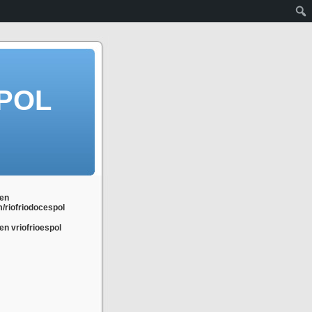
POL
en
m/riofriodocespol
n vriofrioespol