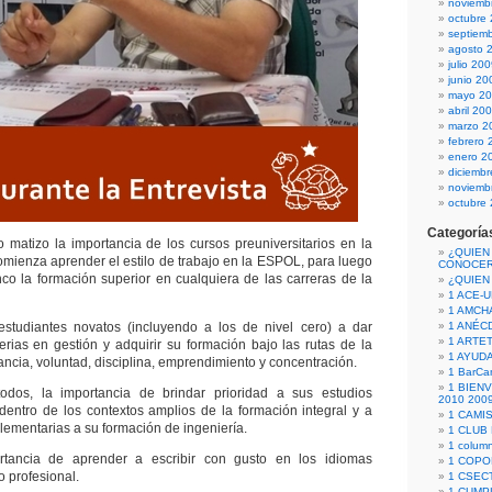
noviemb
octubre
septiem
agosto 
julio 20
junio 20
mayo 2
abril 20
marzo 2
febrero 
enero 2
diciemb
noviemb
octubre
Categoría
o matizo la importancia de los cursos preuniversitarios en la
¿QUIEN
ienza aprender el estilo de trabajo en la ESPOL, para luego
CONOCE
o la formación superior en cualquiera de las carreras de la
¿QUIEN
1 ACE-
1 AMCH
tudiantes novatos (incluyendo a los de nivel cero) a dar
1 ANÉC
1 ARTE
erias en gestión y adquirir su formación bajo las rutas de la
1 AYUD
ncia, voluntad, disciplina, emprendimiento y concentración.
1 BarCa
1 BIEN
odos, la importancia de brindar prioridad a sus estudios
2010 200
 dentro de los contextos amplios de la formación integral y a
1 CAMI
lementarias a su formación de ingeniería.
1 CLUB
1 column
rtancia de aprender a escribir con gusto en los idiomas
1 COPO
 profesional.
1 CSECT
1 CUM