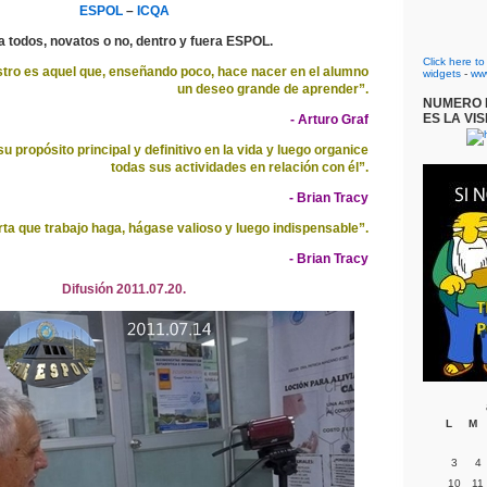
ESPOL
–
ICQA
a todos, novatos o no, dentro y fuera ESPOL.
Click here t
tro es aquel que, enseñando poco, hace nacer en el alumno
widgets
-
ww
un deseo grande de aprender”.
NUMERO D
ES LA VIS
- Arturo Graf
u propósito principal y definitivo en la vida y luego organice
todas sus actividades en relación con él”.
- Brian Tracy
ta que trabajo haga, hágase valioso y luego indispensable”.
- Brian Tracy
Difusión 2011.07.20.
L
M
3
4
10
11