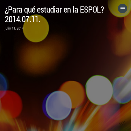
¿Para qué estudiar en la ESPOL?
HOME
2014.07.11.
julio 11, 2014
CATEGORÍAS
IR A
VISITA EL SITIO WEB