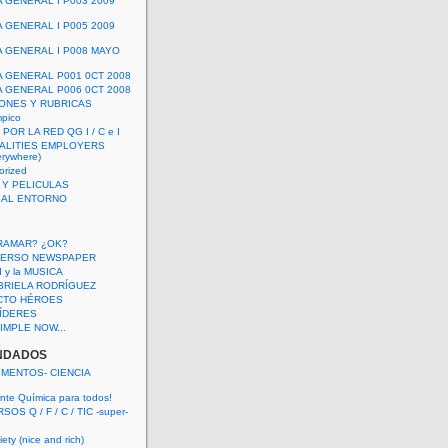
A GENERAL I P003 2009
A GENERAL I P005 2009
A GENERAL I P008 MAYO
A GENERAL P001 0CT 2008
A GENERAL P006 0CT 2008
ONES Y RUBRICAS
mpico
POR LA RED QG I / C e I
ALITIES EMPLOYERS
rywhere)
orized
 Y PELICULAS
S AL ENTORNO
RAMAR? ¿OK?
VERSO NEWSPAPER
 I y la MUSICA
BRIELA RODRÍGUEZ
CTO HÉROES
 LÍDERES
IMPLE NOW...
NDADOS
IMENTOS- CIENCIA
nte Química para todos!
OS Q / F / C / TIC -super-
ety (nice and rich)