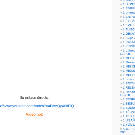
1 DEPO
1 EMPR
1 entret
1 ENTR
1 ÉTICA 
1 EVAL
1 FLISO
1 GIMN
1 ICQA 
1 INVIT
1 KIND
1 Labora
ESPOL
1 MESA
1 Mesas
1 MIS 
1 MISC
1 MUSE
1 novato
1 PROV
1 RELE
1 Rendic
ESPOL
Su enlace directo:
1 RESP
1 SEGU
tp://www.youtube.com/watch?v=FwAQyXNrtTQ
1 SUEÑ
1 TÉCN
Video no2
1 TED +
1 UN A
1 YOU 
ABET / 
2008