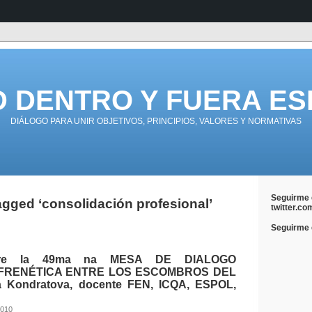
D DENTRO Y FUERA ES
DIÁLOGO PARA UNIR OBJETIVOS, PRINCIPIOS, VALORES Y NORMATIVAS
Seguirme 
gged ‘consolidación profesional’
twitter.co
Seguirme e
obre la 49ma na MESA DE DIALOGO
FRENÉTICA ENTRE LOS ESCOMBROS DEL
 Kondratova, docente FEN, ICQA, ESPOL,
2010