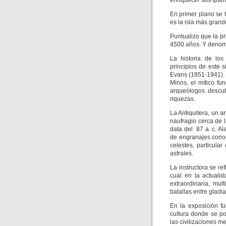
enriquecer sus que
En primer plano se t
es la isla más grand
Puntualizo que la pr
4500 años. Y denomi
La historia de lo
principios de este 
Evans (1851-1941). E
Minos, el mítico fu
arqueólogos descub
riquezas.
La Antiquitera, un a
naufragio cerca de l
data del 87 a. c. A
de engranajes conoc
celestes, particula
astrales.
La instructora se re
cual en la actuali
extraordinaria, mul
batallas entre gladi
En la exposición f
cultura donde se p
las civilizaciones m