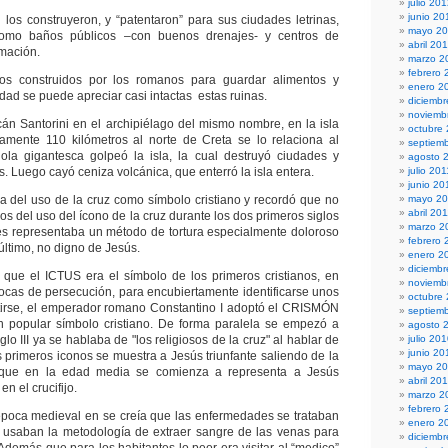
julio 20
junio 20
los construyeron, y “patentaron” para sus ciudades letrinas,
mayo 2
omo baños públicos –con buenos drenajes- y centros de
abril 20
rmación.
marzo 2
febrero 
ios construidos por los romanos para guardar alimentos y
enero 2
idad se puede apreciar casi intactas estas ruinas.
diciembr
noviemb
cán Santorini en el archipiélago del mismo nombre, en la isla
octubre
amente 110 kilómetros al norte de Creta se lo relaciona al
septiem
 ola gigantesca golpeó la isla, la cual destruyó ciudades y
agosto 
. Luego cayó ceniza volcánica, que enterró la isla entera.
julio 201
junio 20
ria del uso de la cruz como símbolo cristiano y recordó que no
mayo 20
abril 20
os del uso del ícono de la cruz durante los dos primeros siglos
marzo 2
ues representaba un método de tortura especialmente doloroso
febrero 
 último, no digno de Jesús.
enero 2
diciemb
ó que el ICTUS era el símbolo de los primeros cristianos, en
noviemb
ocas de persecución, para encubiertamente identificarse unos
octubre
rtirse, el emperador romano Constantino I adoptó el CRISMÓN
septiem
un popular símbolo cristiano. De forma paralela se empezó a
agosto 
iglo III ya se hablaba de "los religiosos de la cruz" al hablar de
julio 20
junio 20
os primeros iconos se muestra a Jesús triunfante saliendo de la
mayo 2
 que en la edad media se comienza a representa a Jesús
abril 20
en el crucifijo.
marzo 2
febrero 
época medieval en se creía que las enfermedades se trataban
enero 2
 usaban la metodología de extraer sangre de las venas para
diciemb