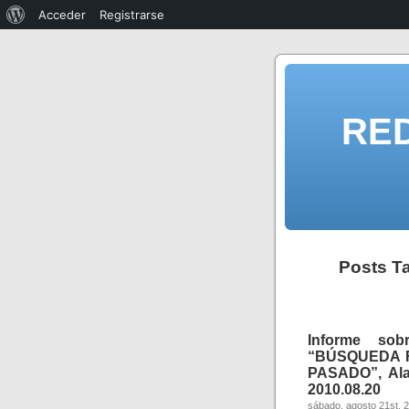
Acceder
Registrarse
RE
Posts Ta
Informe s
“BÚSQUEDA 
PASADO”, Ala
2010.08.20
sábado, agosto 21st, 