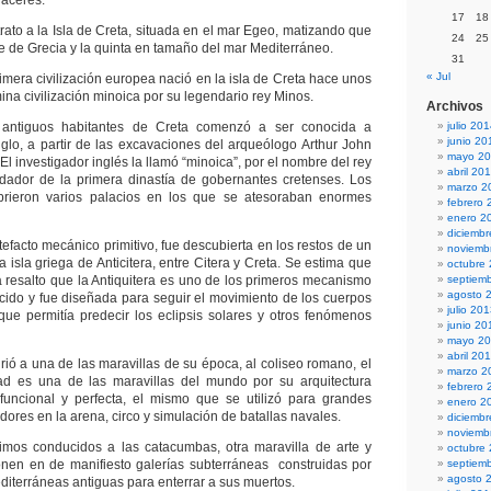
haceres.
17
18
rato a la Isla de Creta, situada en el mar Egeo, matizando que
24
25
e de Grecia y la quinta en tamaño del mar Mediterráneo.
31
« Jul
imera civilización europea nació en la isla de Creta hace unos
na civilización minoica por su legendario rey Minos.
Archivos
s antiguos habitantes de Creta comenzó a ser conocida a
julio 20
junio 20
siglo, a partir de las excavaciones del arqueólogo Arthur John
mayo 2
l investigador inglés la llamó “minoica”, por el nombre del rey
abril 20
ndador de la primera dinastía de gobernantes cretenses. Los
marzo 2
rieron varios palacios en los que se atesoraban enormes
febrero 
enero 2
diciemb
rtefacto mecánico primitivo, fue descubierta en los restos de un
noviemb
a isla griega de Anticitera, entre Citera y Creta. Se estima que
octubre
la resalto que la Antiquitera es uno de los primeros mecanismo
septiem
agosto 
ido y fue diseñada para seguir el movimiento de los cuerpos
julio 20
r que permitía predecir los eclipsis solares y otros fenómenos
junio 20
mayo 2
abril 20
firió a una de las maravillas de su época, al coliseo romano, el
marzo 2
dad es una de las maravillas del mundo por su arquitectura
febrero 
tifuncional y perfecta, el mismo que se utilizó para grandes
enero 2
adores en la arena, circo y simulación de batallas navales.
diciemb
noviemb
uimos conducidos a las catacumbas, otra maravilla de arte y
octubre
onen en de manifiesto galerías subterráneas construidas por
septiem
agosto 
editerráneas antiguas para enterrar a sus muertos.