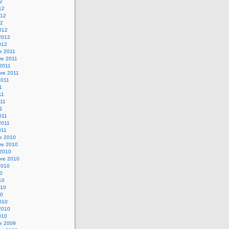
12
12
012
12
012
2012
012
e 2011
re 2011
 2011
bre 2011
2011
1
11
11
11
011
2011
011
re 2010
re 2010
 2010
bre 2010
2010
10
10
010
10
010
2010
010
re 2009