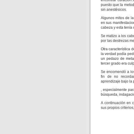
encontrar curación. 
puesto que la metodo
sin anestésicos.
Algunos mitos de la
en sus manifestacio
cabeza y esta tenía
Se matizo a los cab
por las destrezas me
Otra característica
la verdad podía pedi
un pedazo de metal
tercer grado era cul
Se encomendó a los 
fin de no recorda
aprendizaje bajo la
, especialmente pa
búsqueda, indagació
A continuación en c
sus propios criterios,