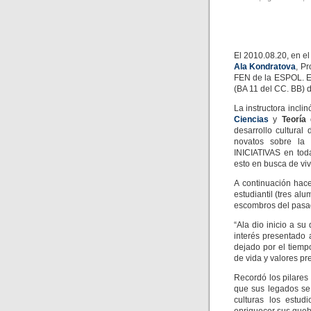
El 2010.08.20, en e
Ala Kondratova
, Pr
FEN de la ESPOL. Es
(BA 11 del CC. BB) 
La instructora incl
Ciencias
y
Teoría 
desarrollo cultural
novatos sobre l
INICIATIVAS en tod
esto en busca de viv
A continuación hac
estudiantil (tres al
escombros del pasa
“Ala dio inicio a s
interés presentado
dejado por el tiem
de vida y valores pr
Recordó los pilare
que sus legados se 
culturas los estud