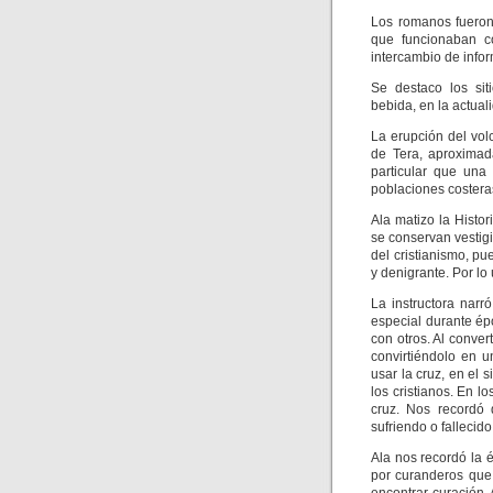
Los romanos fueron 
que funcionaban c
intercambio de info
Se destaco los sit
bebida, en la actual
La erupción del vol
de Tera, aproximad
particular que una
poblaciones costeras
Ala matizo la Histo
se conservan vestigi
del cristianismo, p
y denigrante. Por lo
La instructora narr
especial durante ép
con otros. Al conve
convirtiéndolo en 
usar la cruz, en el s
los cristianos. En l
cruz. Nos recordó
sufriendo o fallecido 
Ala nos recordó la 
por curanderos que