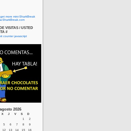
o get more mini-SharkBreak
w.SharkBreak.com
E VISITAS / USTED
ITA #
agosto 2026
X
J
V
S
D
1
2
5
6
7
8
9
12
13
14
15
16