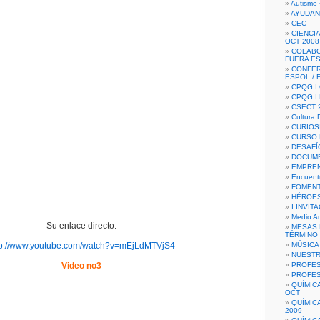
Autismo 
AYUDAN
CEC
CIENCIA
OCT 2008
COLAB
FUERA E
CONFER
ESPOL /
CPQG I 
CPQG I
CSECT 2
Cultura D
CURIOS
CURSO P
DESAFÍ
DOCUME
EMPREN
Encuent
FOMENT
HÉROES
I INVIT
Medio A
Su enlace directo:
MESAS 
TÉRMINO
tp://www.youtube.com/watch?v=mEjLdMTVjS4
MÚSICA
NUEST
Video no3
PROFES
PROFES
QUÍMIC
OCT
QUÍMIC
2009