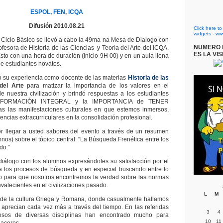
ESPOL
,
FEN
,
ICQA
Difusión 2010.08.21
Click here t
widgets
-
ww
l Ciclo Básico se llevó a cabo la 49ma na Mesa de Dialogo con
NUMERO D
ofesora de Historia de las Ciencias y Teoría del Arte del ICQA,
ES LA VIS
to con una hora de duración (inicio 9H 00) y en un aula llena
de estudiantes novatos.
inó su experiencia como docente de las materias
Historia de las
del Arte
para matizar la importancia de los valores en el
 de nuestra civilización y brindó respuestas a los estudiantes
a FORMACIÓN INTEGRAL y la IMPORTANCIA de TENER
as las manifestaciones culturales en que estemos inmersos,
encias extracurriculares en la consolidación profesional.
er llegar a usted sabores del evento a través de un resumen
umnos) sobre el tópico central: “La Búsqueda Frenética entre los
do.”
u diálogo con los alumnos expresándoles su satisfacción por el
 a los procesos de búsqueda y en especial buscando entre lo
po para que nosotros encontremos la verdad sobre las normas
evalecientes en el civilizaciones pasado.
L
M
s de la cultura Griega y Romana, donde casualmente hallamos
aprecian cada vez más a través del tiempo. En las referidas
3
4
iosos de diversas disciplinas han encontrado mucho para
10
11