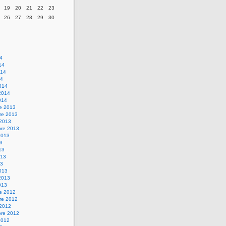
19
20
21
22
23
26
27
28
29
30
14
14
014
14
014
2014
014
re 2013
re 2013
 2013
bre 2013
2013
13
13
013
13
013
2013
013
re 2012
re 2012
 2012
bre 2012
2012