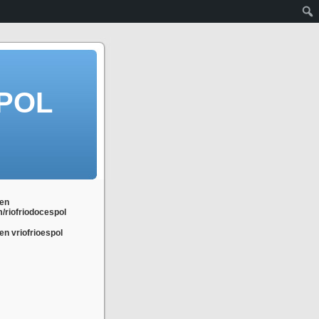
POL
en
m/riofriodocespol
n vriofrioespol