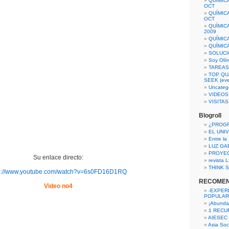
QUÍMIC
OCT
QUÍMIC
OCT
QUÍMIC
2009
QUÍMIC
QUÍMIC
SOLUCI
Soy Olí
TAREAS 
TOP QU
SEEK (eve
Uncateg
VIDEOS
VISITA
Blogroll
¿PROG
EL UNI
Entre la
LUZ GA
PROYE
Su enlace directo:
revista
THINK S
p://www.youtube.com/watch?v=6s0FD16D1RQ
RECOME
Video no4
-EXPER
POPULAR
¡Abunda
1 RECURS
AIESEC
Asia Soci