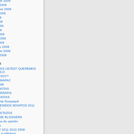
re 2009
 2009
bre 2009
2009
09
09
009
09
009
2009
009
re 2008
re 2008
 2008
s
 ES USTED? QUEREMOS
RLO
 SOY?
UNIAPAC
AM
DOTAS
TERAPIA
ANTIAS
mp Guayaquil
VENIDOS NOVATOS 2011
9
SETAZOS
 DE BLOGGERS
a de opinión
L
 2011 2010 2009
PLEAÑEROS