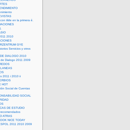
RTES
ENDIMIENTO
enimiento
EVISTAS
con tilde en la primera é.
UACIONES
L
ASIO
2011 2010
ACIONES
ERZENTRUM GYE
torios Servicios y otros
 DE DIALOGO 2010
 de Dialogo 2011 2009
CREDOS
ELANEAS
OS
s 2011 i 2010 ii
ERBIOS
X HOT
ión Social de Cuentas
ONSABILIDAD SOCIAL
RIDAD
OS
ICAS DE ESTUDIO
 recomendados
ÑO ATRAS
LOOK NICE TODAY
ESPOL 2011 2010 2009