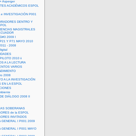
+ Asperger
TES ACADÉMICOS ESPOL
 e INVESTIGACIÓN P001
ORADORES DENTRO Y
SPOL
ENCIAS MAGISTRALES
 ECUADOR
G#3 2009 I
 P21 Y P71 MAYO 2010
011 - 2008
igital
IDADES
ILOTO 2010 ii
OS A LA LECTURA
NTOS VARIOS
DIMIENTO
ro 2008
O A LA INVESTIGACIÓN
 EN LA ESPOL
ACIONES
mbiente
DE DIÁLOGO 2008 II
RAS SOBERANAS
ORES de la ESPOL
ORES INVITADOS
A GENERAL I P001 2009
A GENERAL I P001 MAYO