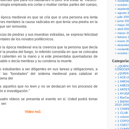
Además que para los habitantes lo peor era visitar al “medico”
noviemb
logía empleada era cortar o mutilar ciertas partes del cuerpo,
octubre
septiem
agosto 
 época medieval es que se cría que si una persona era lenta
julio 20
junio 20
nes mentales la causa radicaba en que tenía una piedra en la
mayo 2
 que ser removida.
abril 20
marzo 2
ezas de piedras y sus muestras extraídas, se expreso felicidad
febrero 
ntales de los novatos politécnicos.
enero 2
diciemb
 de la época medieval era la creencia que la persona que decía
noviemb
r la prueba del fuego, lo referido consistía en que se colocaba
octubre
 calienten en la mano y si este presentaba quemaduras de
pable o decía mentiras y su condena la muerte.
Categoría
¿QUIEN
estudiantes a ser diligentes en sus tareas y obligaciones, a
CONOCE
r las “bondades” del sistema medieval para catalizar el
¿QUIEN
1 ACE-
 pena del
1 AMCH
1 ANÉC
ra aquellos que no leen y no se destacan en los procesos de
1 ARTE
n e investigación.”
1 AYUD
1 BarCa
uatro vídeos se presenta el evento en sí. Usted podrá tomar
1 BIEN
 ver:
2010 200
1 CAMI
Video no1
1 CLUB
1 column
1 COPO
1 CSECT
1 CUM