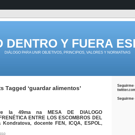
D DENTRO Y FUERA ES
DIÁLOGO PARA UNIR OBJETIVOS, PRINCIPIOS, VALORES Y NORMATIVAS
Seguirme 
s Tagged ‘guardar alimentos’
twitter.co
Seguirme e
obre la 49ma na MESA DE DIALOGO
FRENÉTICA ENTRE LOS ESCOMBROS DEL
 Kondratova, docente FEN, ICQA, ESPOL,
2010