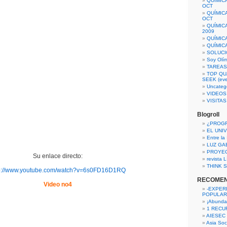
QUÍMIC
OCT
QUÍMIC
OCT
QUÍMIC
2009
QUÍMIC
QUÍMIC
SOLUCI
Soy Olí
TAREAS 
TOP QU
SEEK (eve
Uncateg
VIDEOS
VISITA
Blogroll
¿PROG
EL UNI
Entre la
LUZ GA
PROYE
Su enlace directo:
revista
THINK S
p://www.youtube.com/watch?v=6s0FD16D1RQ
RECOME
Video no4
-EXPER
POPULAR
¡Abunda
1 RECURS
AIESEC
Asia Soci