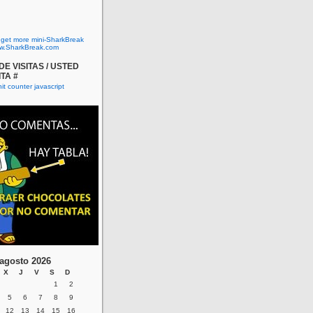
o get more mini-SharkBreak
w.SharkBreak.com
E VISITAS / USTED
ITA #
agosto 2026
X
J
V
S
D
1
2
5
6
7
8
9
12
13
14
15
16