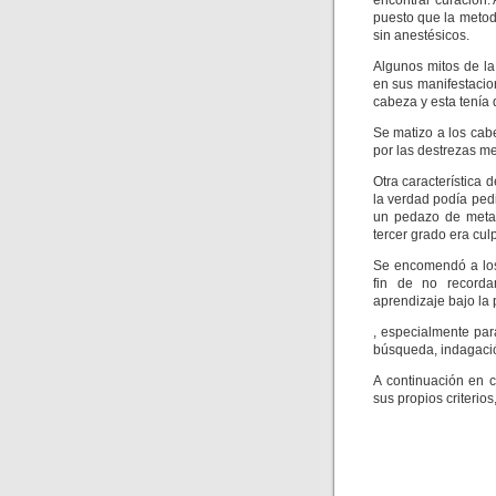
encontrar curación. 
puesto que la metodo
sin anestésicos.
Algunos mitos de la
en sus manifestacio
cabeza y esta tenía
Se matizo a los cab
por las destrezas me
Otra característica
la verdad podía pedi
un pedazo de metal
tercer grado era cul
Se encomendó a los 
fin de no recorda
aprendizaje bajo la
, especialmente pa
búsqueda, indagació
A continuación en c
sus propios criterios,