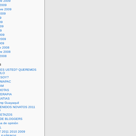
re 2009
 2009
bre 2009
2009
09
09
009
09
009
2009
009
re 2008
re 2008
 2008
s
 ES USTED? QUEREMOS
RLO
 SOY?
UNIAPAC
AM
DOTAS
TERAPIA
ANTIAS
mp Guayaquil
VENIDOS NOVATOS 2011
9
SETAZOS
 DE BLOGGERS
a de opinión
L
 2011 2010 2009
PLEAÑEROS