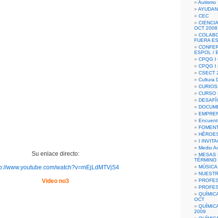
Autismo 
AYUDAN
CEC
CIENCIA
OCT 2008
COLAB
FUERA E
CONFER
ESPOL /
CPQG I 
CPQG I
CSECT 2
Cultura D
CURIOS
CURSO P
DESAFÍ
DOCUME
EMPREN
Encuent
FOMENT
HÉROES
I INVIT
Medio A
Su enlace directo:
MESAS 
TÉRMINO
tp://www.youtube.com/watch?v=mEjLdMTVjS4
MÚSICA
NUEST
Video no3
PROFES
PROFES
QUÍMIC
OCT
QUÍMIC
2009