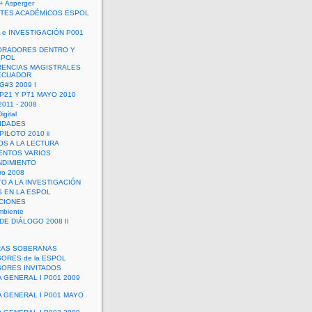
+ Asperger
TES ACADÉMICOS ESPOL
 e INVESTIGACIÓN P001
ORADORES DENTRO Y
SPOL
ENCIAS MAGISTRALES
 ECUADOR
G#3 2009 I
 P21 Y P71 MAYO 2010
011 - 2008
igital
IDADES
ILOTO 2010 ii
OS A LA LECTURA
NTOS VARIOS
DIMIENTO
ro 2008
O A LA INVESTIGACIÓN
 EN LA ESPOL
ACIONES
mbiente
DE DIÁLOGO 2008 II
RAS SOBERANAS
ORES de la ESPOL
ORES INVITADOS
A GENERAL I P001 2009
A GENERAL I P001 MAYO