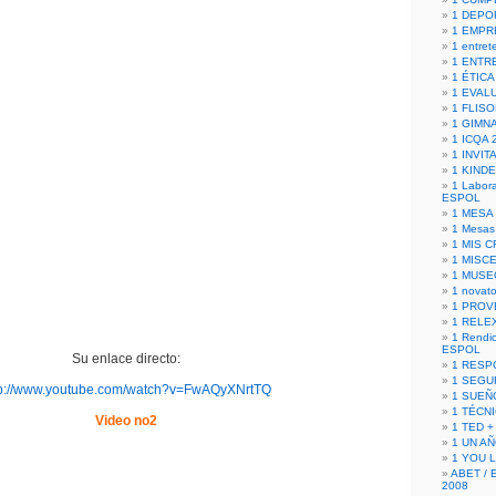
1 DEPO
1 EMPR
1 entret
1 ENTR
1 ÉTICA 
1 EVAL
1 FLISO
1 GIMN
1 ICQA 
1 INVIT
1 KIND
1 Labora
ESPOL
1 MESA
1 Mesas
1 MIS 
1 MISC
1 MUSE
1 novato
1 PROV
1 RELE
1 Rendic
ESPOL
Su enlace directo:
1 RESP
1 SEGU
tp://www.youtube.com/watch?v=FwAQyXNrtTQ
1 SUEÑ
1 TÉCN
Video no2
1 TED +
1 UN A
1 YOU 
ABET / 
2008