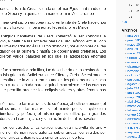
haceres.
17
18
rato a la Isla de Creta, situada en el mar Egeo, matizando que
24
25
e de Grecia y la quinta en tamaño del mar Mediterráneo.
31
« Jul
imera civilización europea nació en la isla de Creta hace unos
na civilización minoica por su legendario rey Minos.
Archivos
s antiguos habitantes de Creta comenzó a ser conocida a
julio 20
junio 20
siglo, a partir de las excavaciones del arqueólogo Arthur John
mayo 2
l investigador inglés la llamó “minoica”, por el nombre del rey
abril 20
ndador de la primera dinastía de gobernantes cretenses. Los
marzo 2
rieron varios palacios en los que se atesoraban enormes
febrero 
enero 2
diciemb
rtefacto mecánico primitivo, fue descubierta en los restos de un
noviemb
a isla griega de Anticitera, entre Citera y Creta. Se estima que
octubre
la resalto que la Antiquitera es uno de los primeros mecanismo
septiem
agosto 
ido y fue diseñada para seguir el movimiento de los cuerpos
julio 20
r que permitía predecir los eclipsis solares y otros fenómenos
junio 20
mayo 2
abril 20
firió a una de las maravillas de su época, al coliseo romano, el
marzo 2
dad es una de las maravillas del mundo por su arquitectura
febrero 
tifuncional y perfecta, el mismo que se utilizó para grandes
enero 2
adores en la arena, circo y simulación de batallas navales.
diciemb
noviemb
uimos conducidos a las catacumbas, otra maravilla de arte y
octubre
onen en de manifiesto galerías subterráneas construidas por
septiem
agosto 
editerráneas antiguas para enterrar a sus muertos.