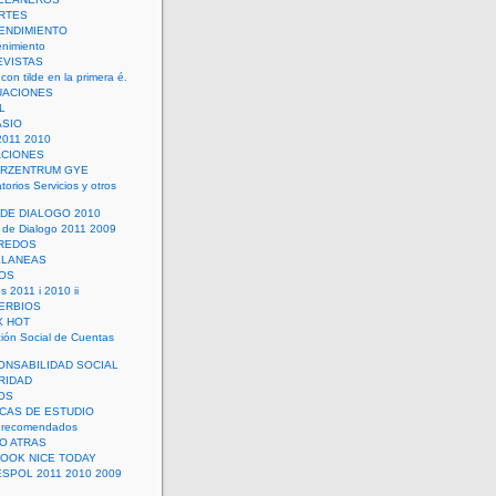
RTES
ENDIMIENTO
enimiento
EVISTAS
con tilde en la primera é.
UACIONES
L
ASIO
2011 2010
ACIONES
ERZENTRUM GYE
torios Servicios y otros
 DE DIALOGO 2010
 de Dialogo 2011 2009
CREDOS
ELANEAS
OS
s 2011 i 2010 ii
ERBIOS
X HOT
ión Social de Cuentas
ONSABILIDAD SOCIAL
RIDAD
OS
ICAS DE ESTUDIO
 recomendados
ÑO ATRAS
LOOK NICE TODAY
ESPOL 2011 2010 2009