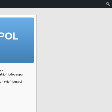
POL
en
m/riofriodocespol
n vriofrioespol