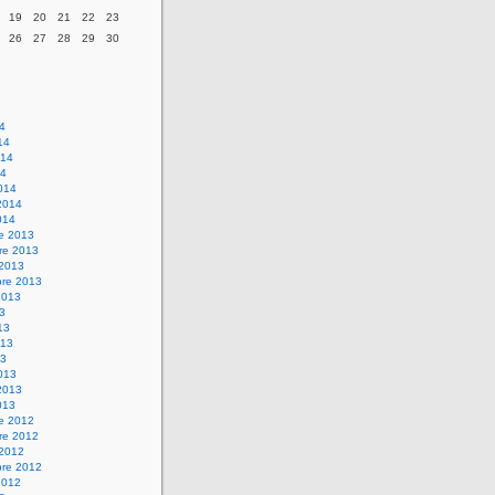
19
20
21
22
23
26
27
28
29
30
14
14
014
14
014
2014
014
re 2013
re 2013
 2013
bre 2013
2013
13
13
013
13
013
2013
013
re 2012
re 2012
 2012
bre 2012
2012