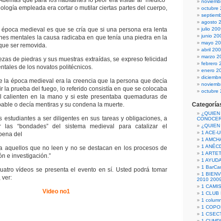
Además que para los habitantes lo peor era visitar al “medico”
noviemb
logía empleada era cortar o mutilar ciertas partes del cuerpo,
octubre
septiem
agosto 
 época medieval es que se cría que si una persona era lenta
julio 20
junio 20
nes mentales la causa radicaba en que tenía una piedra en la
mayo 2
 que ser removida.
abril 20
marzo 2
ezas de piedras y sus muestras extraídas, se expreso felicidad
febrero 
ntales de los novatos politécnicos.
enero 2
diciemb
 de la época medieval era la creencia que la persona que decía
noviemb
r la prueba del fuego, lo referido consistía en que se colocaba
octubre
 calienten en la mano y si este presentaba quemaduras de
pable o decía mentiras y su condena la muerte.
Categoría
¿QUIEN
estudiantes a ser diligentes en sus tareas y obligaciones, a
CONOCE
r las “bondades” del sistema medieval para catalizar el
¿QUIEN
1 ACE-
 pena del
1 AMCH
1 ANÉC
ra aquellos que no leen y no se destacan en los procesos de
1 ARTE
n e investigación.”
1 AYUD
1 BarCa
uatro vídeos se presenta el evento en sí. Usted podrá tomar
1 BIEN
 ver:
2010 200
1 CAMI
Video no1
1 CLUB
1 column
1 COPO
1 CSECT
1 CUM