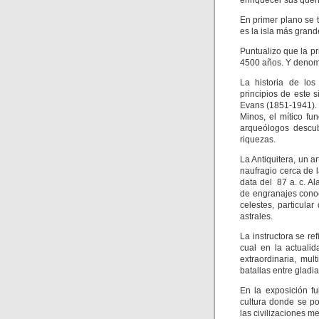
enriquecer sus que
En primer plano se t
es la isla más grand
Puntualizo que la pr
4500 años. Y denomi
La historia de lo
principios de este 
Evans (1851-1941). E
Minos, el mítico fu
arqueólogos descub
riquezas.
La Antiquitera, un a
naufragio cerca de l
data del 87 a. c. A
de engranajes conoc
celestes, particula
astrales.
La instructora se re
cual en la actuali
extraordinaria, mul
batallas entre gladi
En la exposición f
cultura donde se p
las civilizaciones m