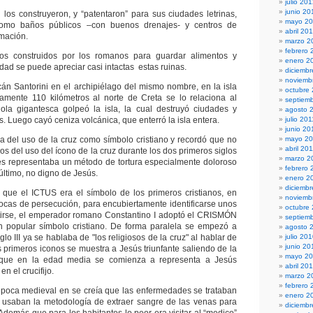
julio 20
junio 20
los construyeron, y “patentaron” para sus ciudades letrinas,
mayo 2
omo baños públicos –con buenos drenajes- y centros de
abril 20
rmación.
marzo 2
febrero 
ios construidos por los romanos para guardar alimentos y
enero 2
idad se puede apreciar casi intactas estas ruinas.
diciembr
noviemb
cán Santorini en el archipiélago del mismo nombre, en la isla
octubre
amente 110 kilómetros al norte de Creta se lo relaciona al
septiem
 ola gigantesca golpeó la isla, la cual destruyó ciudades y
agosto 
. Luego cayó ceniza volcánica, que enterró la isla entera.
julio 201
junio 20
ria del uso de la cruz como símbolo cristiano y recordó que no
mayo 20
abril 20
os del uso del ícono de la cruz durante los dos primeros siglos
marzo 2
ues representaba un método de tortura especialmente doloroso
febrero 
 último, no digno de Jesús.
enero 2
diciemb
ó que el ICTUS era el símbolo de los primeros cristianos, en
noviemb
ocas de persecución, para encubiertamente identificarse unos
octubre
rtirse, el emperador romano Constantino I adoptó el CRISMÓN
septiem
un popular símbolo cristiano. De forma paralela se empezó a
agosto 
iglo III ya se hablaba de "los religiosos de la cruz" al hablar de
julio 20
junio 20
os primeros iconos se muestra a Jesús triunfante saliendo de la
mayo 2
 que en la edad media se comienza a representa a Jesús
abril 20
en el crucifijo.
marzo 2
febrero 
época medieval en se creía que las enfermedades se trataban
enero 2
 usaban la metodología de extraer sangre de las venas para
diciemb