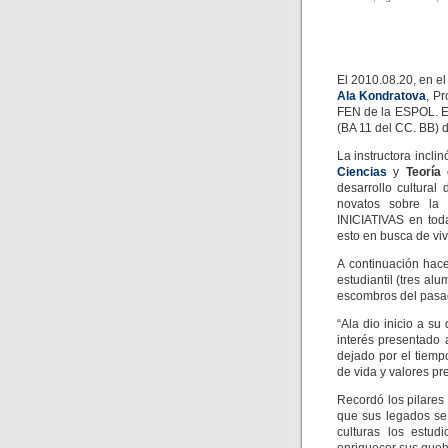
El 2010.08.20, en e
Ala Kondratova
, Pr
FEN de la ESPOL. Es
(BA 11 del CC. BB) 
La instructora incl
Ciencias
y
Teoría 
desarrollo cultural
novatos sobre l
INICIATIVAS en tod
esto en busca de viv
A continuación hac
estudiantil (tres al
escombros del pasa
“Ala dio inicio a s
interés presentado
dejado por el tiem
de vida y valores pr
Recordó los pilare
que sus legados se 
culturas los estud