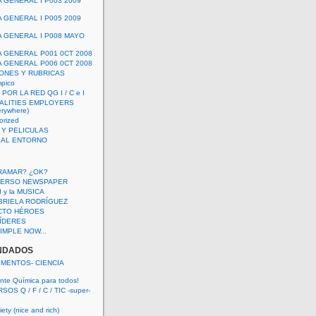
A GENERAL I P003 2009
A GENERAL I P005 2009
A GENERAL I P008 MAYO
A GENERAL P001 0CT 2008
A GENERAL P006 0CT 2008
ONES Y RUBRICAS
mpico
POR LA RED QG I / C e I
ALITIES EMPLOYERS
rywhere)
orized
 Y PELICULAS
S AL ENTORNO
RAMAR? ¿OK?
VERSO NEWSPAPER
 I y la MUSICA
BRIELA RODRÍGUEZ
CTO HÉROES
 LÍDERES
IMPLE NOW...
NDADOS
IMENTOS- CIENCIA
nte Química para todos!
OS Q / F / C / TIC -super-
ety (nice and rich)