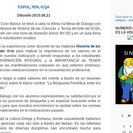
ESPOL
,
FEN
,
ICQA
Difusión 2010.08.21
Click here t
widgets
-
ww
l Ciclo Básico se llevó a cabo la 49ma na Mesa de Dialogo con
NUMERO D
ofesora de Historia de las Ciencias y Teoría del Arte del ICQA,
ES LA VIS
to con una hora de duración (inicio 9H 00) y en un aula llena
de estudiantes novatos.
inó su experiencia como docente de las materias
Historia de las
del Arte
para matizar la importancia de los valores en el
 de nuestra civilización y brindó respuestas a los estudiantes
a FORMACIÓN INTEGRAL y la IMPORTANCIA de TENER
as las manifestaciones culturales en que estemos inmersos,
encias extracurriculares en la consolidación profesional.
er llegar a usted sabores del evento a través de un resumen
umnos) sobre el tópico central: “La Búsqueda Frenética entre los
do.”
u diálogo con los alumnos expresándoles su satisfacción por el
 a los procesos de búsqueda y en especial buscando entre lo
po para que nosotros encontremos la verdad sobre las normas
evalecientes en el civilizaciones pasado.
L
M
s de la cultura Griega y Romana, donde casualmente hallamos
aprecian cada vez más a través del tiempo. En las referidas
3
4
iosos de diversas disciplinas han encontrado mucho para
10
11