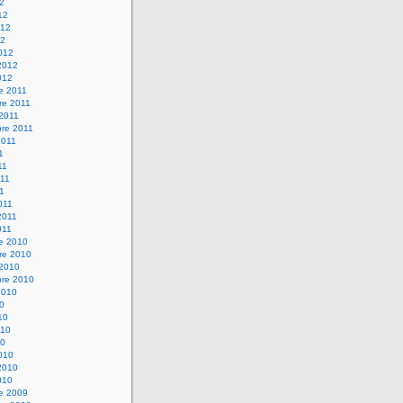
12
12
012
12
012
2012
012
e 2011
re 2011
 2011
bre 2011
2011
1
11
11
11
011
2011
011
re 2010
re 2010
 2010
bre 2010
2010
10
10
010
10
010
2010
010
re 2009