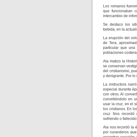
Los romanos fueron 
que funcionaban c
intercambio de info
Se destaco los sit
bebida, en la actual
La erupción del vol
de Tera, aproximad
particular que una
poblaciones costeras
Ala matizo la Histo
se conservan vestigi
del cristianismo, p
y denigrante. Por lo
La instructora narr
especial durante ép
con otros. Al conve
convirtiéndolo en 
usar la cruz, en el s
los cristianos. En l
cruz. Nos recordó
sufriendo o fallecido 
Ala nos recordó la 
por curanderos que