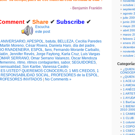
noviemb
octubre
- Benjamin Franklin
septiem
agosto 
julio 20
Comment
✔
Share
✔
Subscribe
✔
junio 20
mayo 2
Escucha
abril 20
este post
marzo 2
febrero 
,
ANIVERSARIO
,
APESPOL
,
batuta
,
BELLEZA
,
Cecilia Paredes
enero 2
Martín Moreno
,
César Rivera
,
Daniela Haro
,
día del padre
,
diciemb
O RIVADENEIRA
,
ESPOL
,
fans
,
Fernando Morante Carballo
,
noviemb
latón
,
Jennifer Revés
,
Jorge Faytong
,
Karla Cruz
,
Luis Vargas
octubre
OMAR SERRANO
,
Omar Serrano Valarezo
,
Oscar Mendoza
 femenino
,
ritmo
,
ritmos contagiantes
,
sabor
,
SEGUIDORES
,
Categoría
sensualidad
,
Son Karibe
,
Vanessa Castro
¿QUIEN
N ES USTED? QUEREMOS CONOCERLO
,
1 MIS CREDOS
,
1
CONOCE
 RESPONSABILIDAD SOCIAL
,
PROFESORES de la ESPOL
,
¿QUIEN
ROFESORES INVITADOS
|
No Comments »
1 ACE-
1 AMCH
1 ANÉC
1 ARTE
1 AYUD
1 BarCa
1 BIEN
2010 200
1 CAMI
1 CLUB
1 column
1 COPO
1 CSECT
1 CUM