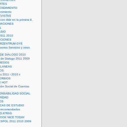
RTES
ENDIMIENTO
enimiento
EVISTAS
con tilde en la primera é.
UACIONES
L
ASIO
2011 2010
ACIONES
ERZENTRUM GYE
torios Servicios y otros
 DE DIALOGO 2010
 de Dialogo 2011 2009
CREDOS
ELANEAS
OS
s 2011 i 2010 ii
ERBIOS
X HOT
ión Social de Cuentas
ONSABILIDAD SOCIAL
RIDAD
OS
ICAS DE ESTUDIO
 recomendados
ÑO ATRAS
LOOK NICE TODAY
ESPOL 2011 2010 2009