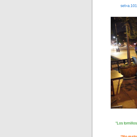
set=a.10
“Los tornillo
“No malga