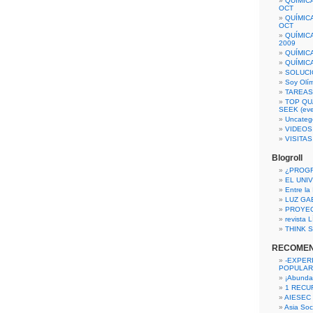
QUÍMIC
OCT
QUÍMIC
OCT
QUÍMIC
2009
QUÍMIC
QUÍMIC
SOLUCI
Soy Olí
TAREAS 
TOP QU
SEEK (eve
Uncateg
VIDEOS
VISITA
Blogroll
¿PROG
EL UNI
Entre la
LUZ GA
PROYE
revista
THINK S
RECOME
-EXPER
POPULAR
¡Abunda
1 RECURS
AIESEC
Asia Soci