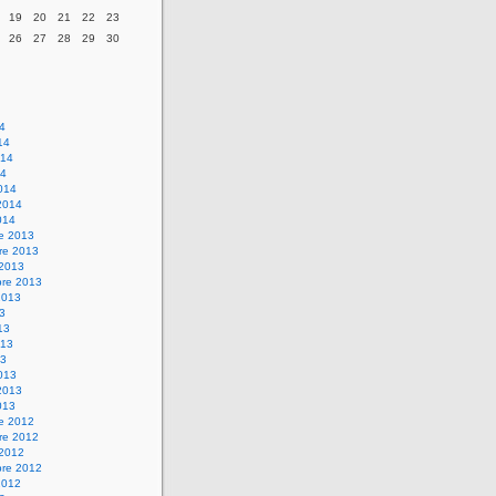
19
20
21
22
23
26
27
28
29
30
14
14
014
14
014
2014
014
re 2013
re 2013
 2013
bre 2013
2013
13
13
013
13
013
2013
013
re 2012
re 2012
 2012
bre 2012
2012