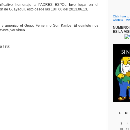
nificativo homenaje a PADRES ESPOL tuvo lugar en el
n de Guayaquil, esto desde las 18H 00 del 2013.06.13.
Click here t
widgets
-
ww
 y amenizo el Grupo Femenino Son Karibe. El quinteto nos
NUMERO D
vista, ver vídeo.
ES LA VIS
 lista:
L
M
3
4
10
11