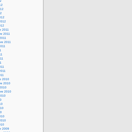
12
12
012
12
012
2012
012
e 2011
re 2011
 2011
bre 2011
2011
1
11
11
11
011
2011
011
re 2010
re 2010
 2010
bre 2010
2010
10
10
010
10
010
2010
010
re 2009