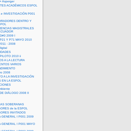
+ Asperger
TES ACADÉMICOS ESPOL
 e INVESTIGACIÓN P001
ORADORES DENTRO Y
SPOL
ENCIAS MAGISTRALES
 ECUADOR
G#3 2009 I
 P21 Y P71 MAYO 2010
011 - 2008
igital
IDADES
ILOTO 2010 ii
OS A LA LECTURA
NTOS VARIOS
DIMIENTO
ro 2008
O A LA INVESTIGACIÓN
 EN LA ESPOL
ACIONES
mbiente
DE DIÁLOGO 2008 II
RAS SOBERANAS
ORES de la ESPOL
ORES INVITADOS
A GENERAL I P001 2009
A GENERAL I P001 MAYO