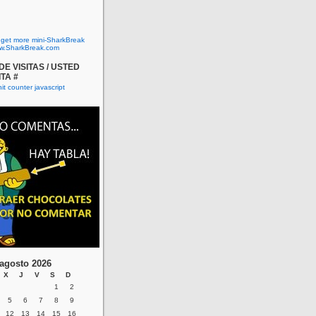
o get more mini-SharkBreak
w.SharkBreak.com
E VISITAS / USTED
ITA #
agosto 2026
X
J
V
S
D
1
2
5
6
7
8
9
12
13
14
15
16