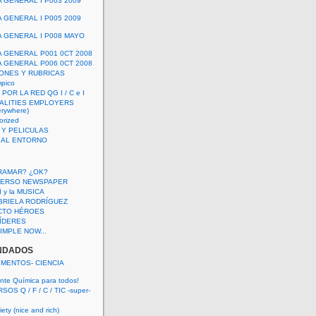
A GENERAL I P003 2009
A GENERAL I P005 2009
A GENERAL I P008 MAYO
A GENERAL P001 0CT 2008
A GENERAL P006 0CT 2008
ONES Y RUBRICAS
mpico
POR LA RED QG I / C e I
ALITIES EMPLOYERS
rywhere)
orized
 Y PELICULAS
S AL ENTORNO
RAMAR? ¿OK?
VERSO NEWSPAPER
 I y la MUSICA
BRIELA RODRÍGUEZ
CTO HÉROES
 LÍDERES
IMPLE NOW...
NDADOS
IMENTOS- CIENCIA
nte Química para todos!
OS Q / F / C / TIC -super-
ety (nice and rich)