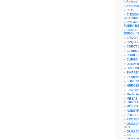
Autismo 
AYUDAN
CEC
CIENCIA
OCT 2008
COLAB
FUERA E
CONFER
ESPOL /
CPQG I 
CPQG I
CSECT 2
Cultura D
CURIOS
CURSO P
DESAFÍ
DOCUME
EMPREN
Encuent
FOMENT
HÉROES
I INVIT
Medio A
MESAS 
TÉRMINO
MÚSICA
NUEST
PROFES
PROFES
QUÍMIC
OCT
QUÍMIC
2009