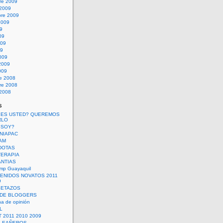
re 2009
 2009
bre 2009
2009
09
09
009
09
009
2009
009
re 2008
re 2008
 2008
s
 ES USTED? QUEREMOS
RLO
 SOY?
UNIAPAC
AM
DOTAS
TERAPIA
ANTIAS
mp Guayaquil
VENIDOS NOVATOS 2011
9
SETAZOS
 DE BLOGGERS
a de opinión
L
 2011 2010 2009
PLEAÑEROS