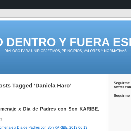
D DENTRO Y FUERA ES
DIÁLOGO PARA UNIR OBJETIVOS, PRINCIPIOS, VALORES Y NORMATIVAS
Seguirme 
osts Tagged ‘Daniela Haro’
twitter.co
Seguirme e
enaje x Día de Padres con Son KARIBE,
13
menaje x Día de Padres con Son KARIBE, 2013.06.13.