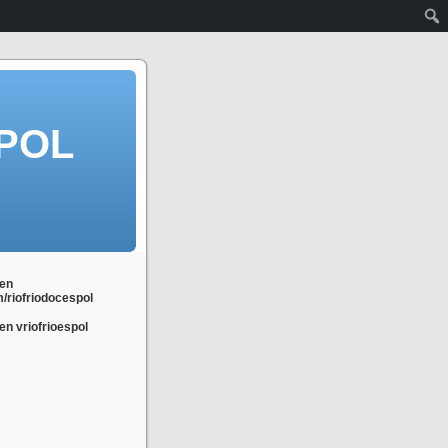
POL
en
m/riofriodocespol
n vriofrioespol