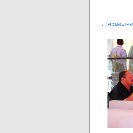
v=JF1DIkG1w2M&fe