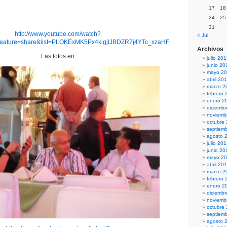
17
18
24
25
31
http://www.youtube.com/watch?
« Jul
ature=share&list=PLOKExMK5Px4kigjlJBDZR7j4YTc_xzaHF
Archivos
Las fotos en:
julio 20
junio 20
mayo 2
abril 20
marzo 2
febrero 
enero 2
diciemb
noviemb
octubre
septiem
agosto 
julio 20
junio 20
mayo 2
abril 20
marzo 2
febrero 
enero 2
diciemb
noviemb
octubre
septiem
agosto 