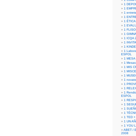
1 DEPO
1 EMPR
1 entret
1 ENTR
1 ÉTICA 
1 EVAL
1 FLISO
1 GIMN
1 ICQA 
1 INVIT
1 KIND
1 Labora
ESPOL
1 MESA
1 Mesas
1 MIS 
1 MISC
1 MUSE
1 novato
1 PROV
1 RELE
1 Rendic
ESPOL
1 RESP
1 SEGU
1 SUEÑ
1 TÉCN
1 TED +
1 UN A
1 YOU 
ABET / 
2008