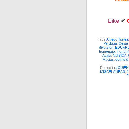
Like
✔
Tags:
Alfredo Torres
Verduga
,
Cesar 
diversión
,
EDUARD
homenaje
,
Ingrid P
Ayala
,
MÚSICA
,
Macías
,
quinteto
Posted in
¿QUIE
MISCELANEAS
,
1
P