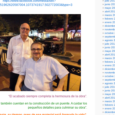
https://www.facebook.com/media/set/?
julio 20
junio 20
151962620587004.1073741917.502772003&type=3
mayo 2
abril 20
marzo 2
febrero 
enero 2
diciembr
noviemb
octubre
septiem
agosto 
julio 201
junio 20
mayo 20
abril 20
marzo 2
febrero 
enero 2
diciemb
noviemb
octubre
septiem
agosto 
julio 20
junio 20
mayo 2
“El acabado siempre completa la hermosura de la obra”.
abril 20
marzo 2
s también cuentan en la construcción de un puente. A cuidar los
febrero 
pequeños detalles para culminar su obra”.
enero 2
diciemb
ste su tiempo, pues de ese material está formada la vida”.