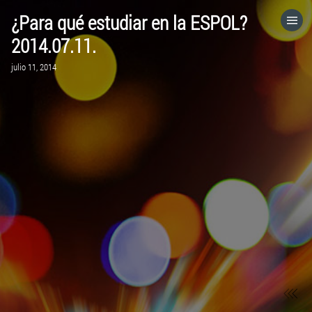
¿Para qué estudiar en la ESPOL?
HOME
2014.07.11.
julio 11, 2014
CATEGORÍAS
IR A
VISITA EL SITIO WEB