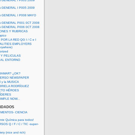
A GENERAL I P003 2009
A GENERAL I P005 2009
A GENERAL I P008 MAYO
A GENERAL P001 0CT 2008
A GENERAL P006 0CT 2008
ONES Y RUBRICAS
mpico
POR LA RED QG I / C e I
ALITIES EMPLOYERS
rywhere)
orized
 Y PELICULAS
S AL ENTORNO
RAMAR? ¿OK?
VERSO NEWSPAPER
 I y la MUSICA
BRIELA RODRÍGUEZ
CTO HÉROES
 LÍDERES
IMPLE NOW...
NDADOS
IMENTOS- CIENCIA
nte Química para todos!
OS Q / F / C / TIC -super-
ety (nice and rich)