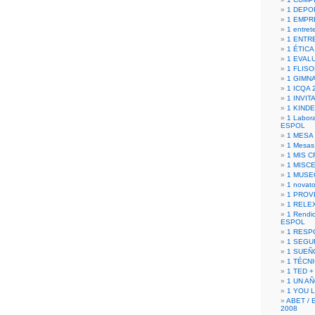
1 DEPO
1 EMPR
1 entret
1 ENTR
1 ÉTICA 
1 EVAL
1 FLISO
1 GIMN
1 ICQA 
1 INVIT
1 KIND
1 Labora
ESPOL
1 MESA
1 Mesas
1 MIS 
1 MISC
1 MUSE
1 novato
1 PROV
1 RELE
1 Rendic
ESPOL
1 RESP
1 SEGU
1 SUEÑ
1 TÉCN
1 TED +
1 UN A
1 YOU 
ABET / 
2008