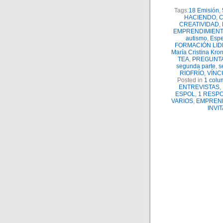
Tags:
18 Emisión
,
HACIENDO
,
C
CREATIVIDAD
,
EMPRENDIMIENT
autismo
,
Espe
FORMACIÓN LI
María Cristina Kron
TEA
,
PREGUNT
segunda parte
,
s
RIOFRÍO
,
VÍNC
Posted in
1 colu
ENTREVISTAS
,
ESPOL
,
1 RESPO
VARIOS
,
EMPREN
INVI