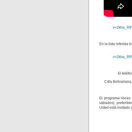
v=2kha_Rl
En la lista referida 
v=2kha_Rl
El teléf
Cdla Bolivariana, 
El programa Voces 
sábados), preferibl
Usted está invitado 