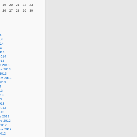
19
20
21
22
23
26
27
28
29
30
14
14
014
14
014
2014
014
re 2013
re 2013
 2013
bre 2013
2013
13
13
013
13
013
2013
013
re 2012
re 2012
 2012
bre 2012
2012