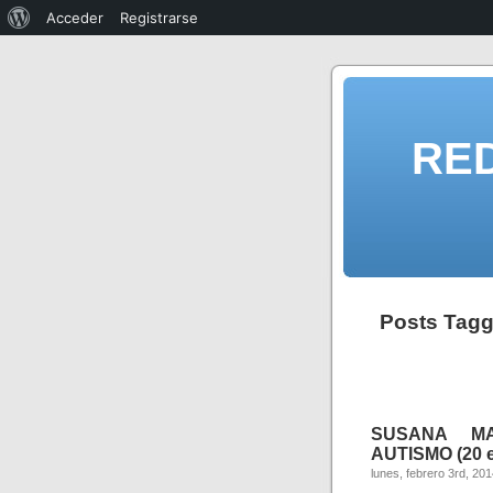
Acceder
Registrarse
RE
Posts Tag
SUSANA MA
AUTISMO (20 em
lunes, febrero 3rd, 20