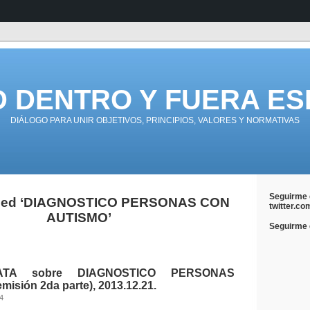
D DENTRO Y FUERA ES
DIÁLOGO PARA UNIR OBJETIVOS, PRINCIPIOS, VALORES Y NORMATIVAS
Seguirme 
ged ‘DIAGNOSTICO PERSONAS CON
twitter.co
AUTISMO’
Seguirme e
TA sobre DIAGNOSTICO PERSONAS
isión 2da parte), 2013.12.21.
14