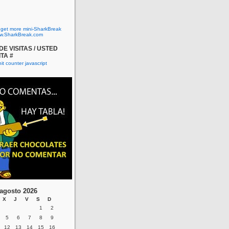
o get more mini-SharkBreak
w.SharkBreak.com
E VISITAS / USTED
ITA #
agosto 2026
X
J
V
S
D
1
2
5
6
7
8
9
12
13
14
15
16