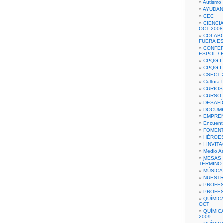
Autismo 
AYUDAN
CEC
CIENCIA
OCT 2008
COLAB
FUERA E
CONFER
ESPOL /
CPQG I 
CPQG I
CSECT 2
Cultura D
CURIOS
CURSO P
DESAFÍ
DOCUME
EMPREN
Encuent
FOMENT
HÉROES
I INVIT
Medio A
MESAS 
TÉRMINO
MÚSICA
NUEST
PROFES
PROFES
QUÍMIC
OCT
QUÍMIC
2009