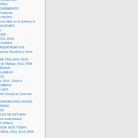
RTES
ENDIMIENTO
enimiento
EVISTAS
con tilde en la primera é.
UACIONES
L
ASIO
2011 2010
ACIONES
ERZENTRUM GYE
torios Servicios y otros
 DE DIALOGO 2010
 de Dialogo 2011 2009
CREDOS
ELANEAS
OS
s 2011 i 2010 ii
ERBIOS
X HOT
ión Social de Cuentas
ONSABILIDAD SOCIAL
RIDAD
OS
ICAS DE ESTUDIO
 recomendados
ÑO ATRAS
LOOK NICE TODAY
ESPOL 2011 2010 2009