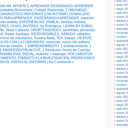
julio 20
junio 20
540 AM
,
APORTES
,
APRENDER ENSEÑANDO
,
APRENDER
mayo 2
iudadela Bolivariana
,
Colegio Pasionista
,
COMUNIDAD
,
abril 20
DIAGNOSTICO PERSONAS CON AUTISMO
,
DOWNLOAD
,
marzo 2
O PARA APRENDER
,
ENSEÑANDO A APRENDER
,
espectro
febrero 
ctro Autista
,
EXPERIENCIAS
,
FAMILIA
,
familias autistas
,
enero 2
DERES
,
GUIAS
,
INVITADA
,
Ivy Rodríguez
,
LEARN BY DOING
,
diciembr
fle
,
Omar Cabezas
,
OPORTUNIDADES
,
panelistas
,
personas
noviemb
AS
,
Radio Santiago
,
RESPONSABLES
,
SÁBADO
,
sábados
,
octubre
ervicio de voluntarios
,
Susana Mata
,
TEA
,
trabajo
,
VICENTE
septiem
ULOS CON LA COMUNIDAD
,
vivencias
,
voces del autismo
agosto 
mna de opinión
,
1 EMPRENDIMIENTO
,
1 entretenimiento
,
1
julio 201
1 KINDERZENTRUM GYE
,
1 Rendición Social de Cuentas
junio 20
NSABILIDAD SOCIAL
,
Autismo + Asperger
,
DOCUMENTOS
mayo 20
DIMIENTO
,
FOMENTO A LA INVESTIGACIÓN
,
PROFESORES
abril 20
TADOS
,
VISITAS AL ENTORNO
|
No Comments »
marzo 2
febrero 
enero 2
diciemb
noviemb
octubre
septiem
agosto 
julio 20
junio 20
mayo 2
abril 20
marzo 2
febrero 
enero 2
diciemb