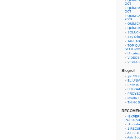
QUÍMIC
OCT
QUÍMIC
OCT
QUÍMIC
2009
QUÍMIC
QUÍMIC
SOLUCI
Soy Olí
TAREAS 
TOP QU
SEEK (eve
Uncateg
VIDEOS
VISITA
Blogroll
¿PROG
EL UNI
Entre la
LUZ GA
PROYE
revista
THINK S
RECOME
-EXPER
POPULAR
¡Abunda
1 RECURS
AIESEC
Asia Soci