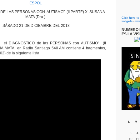
ESPOL
 DE LAS PERSONAS CON AUTISMO" (II PARTE) X SUSANA
MATA (Dra.).
Click here t
widgets
-
ww
SÁBADO 21 DE DICIEMBRE DEL 2013
NUMERO D
ES LA VIS
bre el DIAGNOSTICO de las PERSONAS con AUTISMO" (II
 MATA en Radio Santiago 540 AM contiene 4 fragmentos,
02) de la siguiente lista:
L
M
3
4
10
11