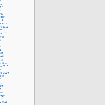
12
12
012
12
012
2012
012
e 2011
re 2011
 2011
bre 2011
2011
1
11
11
11
011
2011
011
re 2010
re 2010
 2010
bre 2010
2010
10
10
010
10
010
2010
010
re 2009