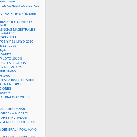
+ Asperger
TES ACADÉMICOS ESPOL
 e INVESTIGACIÓN P001
ORADORES DENTRO Y
SPOL
ENCIAS MAGISTRALES
 ECUADOR
G#3 2009 I
 P21 Y P71 MAYO 2010
011 - 2008
igital
IDADES
ILOTO 2010 ii
OS A LA LECTURA
NTOS VARIOS
DIMIENTO
ro 2008
O A LA INVESTIGACIÓN
 EN LA ESPOL
ACIONES
mbiente
DE DIÁLOGO 2008 II
RAS SOBERANAS
ORES de la ESPOL
ORES INVITADOS
A GENERAL I P001 2009
A GENERAL I P001 MAYO