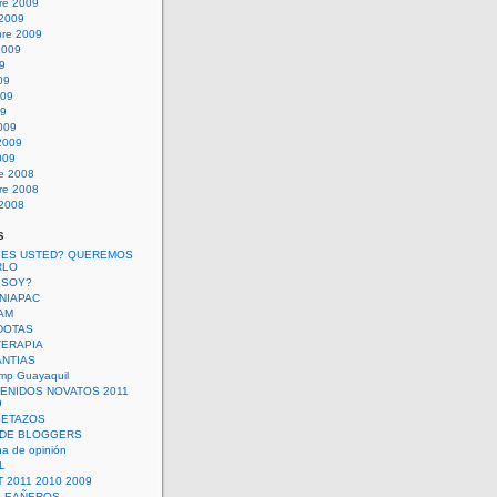
re 2009
 2009
bre 2009
2009
09
09
009
09
009
2009
009
re 2008
re 2008
 2008
s
 ES USTED? QUEREMOS
RLO
 SOY?
UNIAPAC
AM
DOTAS
TERAPIA
ANTIAS
mp Guayaquil
VENIDOS NOVATOS 2011
9
SETAZOS
 DE BLOGGERS
a de opinión
L
 2011 2010 2009
PLEAÑEROS