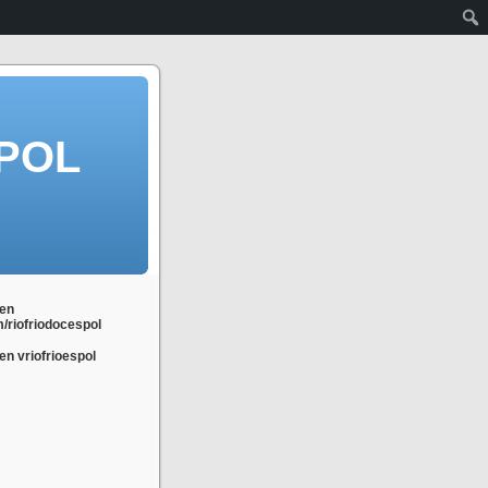
POL
en
m/riofriodocespol
n vriofrioespol