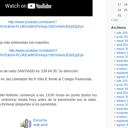
17
18
24
25
31
« Jul
http://www.youtube.com/watch?
FNYE&list=PLOKExMK5Px4nja7z8XVmkAi3fJy0QyEyh
Archivos
julio 20
junio 20
mayo 2
hay más entrevistas con expertos.
abril 20
marzo 2
http://www.youtube.com/watch?
febrero 
FNYE&list=PLOKExMK5Px4nja7z8XVmkAi3fJy0QyEyh
enero 2
diciemb
noviemb
octubre
ono de radio SANTIAGO es: 239 64 30. Su dirección:
septiem
agosto 
Av. del Libertador Mz K Villa 8, frente al Colegio Pasionista.
julio 20
junio 20
mayo 2
abril 20
del Autismo comienza a las 13:00 horas en punto (todos los
marzo 2
e sintonizar media hora antes de la transmisión por la radio.
febrero 
a formular preguntas a los panelistas.
enero 2
diciemb
noviemb
octubre
Escucha
septiem
este post
agosto 