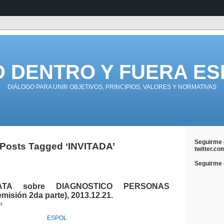
D DENTRO Y FUERA ES
DIÁLOGO PARA UNIR OBJETIVOS, PRINCIPIOS, VALORES Y NORMATIVAS
Seguirme 
Posts Tagged ‘INVITADA’
twitter.co
Seguirme e
TA sobre DIAGNOSTICO PERSONAS
isión 2da parte), 2013.12.21.
14
ESPOL