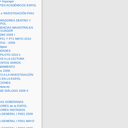
+ Asperger
TES ACADÉMICOS ESPOL
 e INVESTIGACIÓN P001
ORADORES DENTRO Y
SPOL
ENCIAS MAGISTRALES
 ECUADOR
G#3 2009 I
 P21 Y P71 MAYO 2010
011 - 2008
igital
IDADES
ILOTO 2010 ii
OS A LA LECTURA
NTOS VARIOS
DIMIENTO
ro 2008
O A LA INVESTIGACIÓN
 EN LA ESPOL
ACIONES
mbiente
DE DIÁLOGO 2008 II
RAS SOBERANAS
ORES de la ESPOL
ORES INVITADOS
A GENERAL I P001 2009
A GENERAL I P001 MAYO