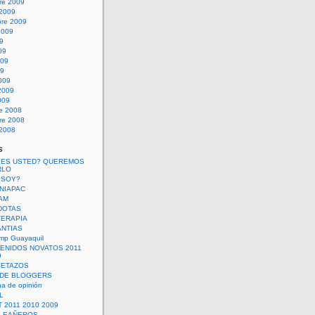
re 2009
 2009
bre 2009
2009
09
09
009
09
009
2009
009
re 2008
re 2008
 2008
s
 ES USTED? QUEREMOS
RLO
 SOY?
UNIAPAC
AM
DOTAS
TERAPIA
ANTIAS
mp Guayaquil
VENIDOS NOVATOS 2011
9
SETAZOS
 DE BLOGGERS
a de opinión
L
 2011 2010 2009
PLEAÑEROS