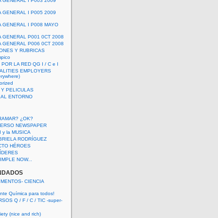
A GENERAL I P003 2009
A GENERAL I P005 2009
A GENERAL I P008 MAYO
A GENERAL P001 0CT 2008
A GENERAL P006 0CT 2008
ONES Y RUBRICAS
mpico
POR LA RED QG I / C e I
ALITIES EMPLOYERS
rywhere)
orized
 Y PELICULAS
S AL ENTORNO
RAMAR? ¿OK?
VERSO NEWSPAPER
 I y la MUSICA
BRIELA RODRÍGUEZ
CTO HÉROES
 LÍDERES
IMPLE NOW...
NDADOS
IMENTOS- CIENCIA
nte Química para todos!
OS Q / F / C / TIC -super-
ety (nice and rich)