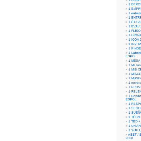
1 DEPO
1 EMPR
1 entret
1 ENTR
1 ÉTICA 
1 EVAL
1 FLISO
1 GIMN
1 ICQA 
1 INVIT
1 KIND
1 Labora
ESPOL
1 MESA
1 Mesas
1 MIS 
1 MISC
1 MUSE
1 novato
1 PROV
1 RELE
1 Rendic
ESPOL
1 RESP
1 SEGU
1 SUEÑ
1 TÉCN
1 TED +
1 UN A
1 YOU 
ABET / 
2008