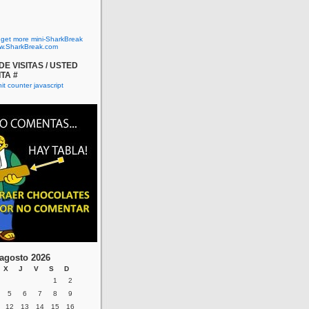
o get more mini-SharkBreak
w.SharkBreak.com
E VISITAS / USTED
ITA #
agosto 2026
X
J
V
S
D
1
2
5
6
7
8
9
12
13
14
15
16