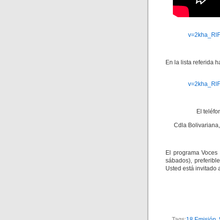
v=2kha_Rl
En la lista referida 
v=2kha_Rl
El teléf
Cdla Bolivariana, 
El programa Voces 
sábados), preferibl
Usted está invitado 
Tags:
18 Emisión
,