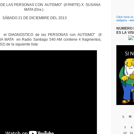
 DE LAS PERSONAS CON AUTISMO" (II PARTE) X SUSANA
MATA (Dra.).
Click here t
SÁBADO 21 DE DICIEMBRE DEL 2013
widgets
-
ww
NUMERO D
ES LA VIS
bre el DIAGNOSTICO de las PERSONAS con AUTISMO" (II
 MATA en Radio Santiago 540 AM contiene 4 fragmentos,
02) de la siguiente lista:
L
M
3
4
10
11