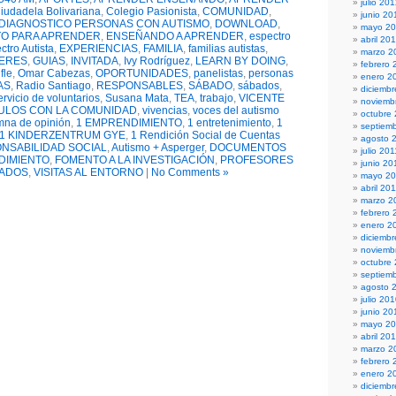
julio 20
iudadela Bolivariana
,
Colegio Pasionista
,
COMUNIDAD
,
junio 20
DIAGNOSTICO PERSONAS CON AUTISMO
,
DOWNLOAD
,
mayo 2
O PARA APRENDER
,
ENSEÑANDO A APRENDER
,
espectro
abril 20
ctro Autista
,
EXPERIENCIAS
,
FAMILIA
,
familias autistas
,
marzo 2
DERES
,
GUIAS
,
INVITADA
,
Ivy Rodríguez
,
LEARN BY DOING
,
febrero 
fle
,
Omar Cabezas
,
OPORTUNIDADES
,
panelistas
,
personas
enero 2
AS
,
Radio Santiago
,
RESPONSABLES
,
SÁBADO
,
sábados
,
diciembr
ervicio de voluntarios
,
Susana Mata
,
TEA
,
trabajo
,
VICENTE
noviemb
ULOS CON LA COMUNIDAD
,
vivencias
,
voces del autismo
octubre
mna de opinión
,
1 EMPRENDIMIENTO
,
1 entretenimiento
,
1
septiem
1 KINDERZENTRUM GYE
,
1 Rendición Social de Cuentas
agosto 
NSABILIDAD SOCIAL
,
Autismo + Asperger
,
DOCUMENTOS
julio 201
DIMIENTO
,
FOMENTO A LA INVESTIGACIÓN
,
PROFESORES
junio 20
TADOS
,
VISITAS AL ENTORNO
|
No Comments »
mayo 20
abril 20
marzo 2
febrero 
enero 2
diciemb
noviemb
octubre
septiem
agosto 
julio 20
junio 20
mayo 2
abril 20
marzo 2
febrero 
enero 2
diciemb