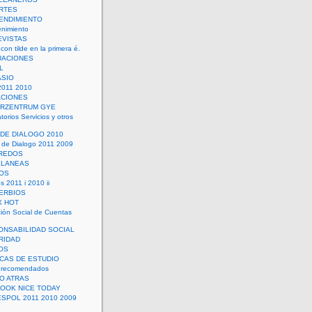
RTES
ENDIMIENTO
enimiento
EVISTAS
con tilde en la primera é.
UACIONES
L
ASIO
2011 2010
ACIONES
ERZENTRUM GYE
torios Servicios y otros
 DE DIALOGO 2010
 de Dialogo 2011 2009
CREDOS
ELANEAS
OS
s 2011 i 2010 ii
ERBIOS
X HOT
ión Social de Cuentas
ONSABILIDAD SOCIAL
RIDAD
OS
ICAS DE ESTUDIO
 recomendados
ÑO ATRAS
LOOK NICE TODAY
ESPOL 2011 2010 2009