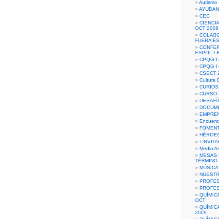
Autismo 
AYUDAN
CEC
CIENCIA
OCT 2008
COLAB
FUERA E
CONFER
ESPOL /
CPQG I 
CPQG I
CSECT 2
Cultura D
CURIOS
CURSO P
DESAFÍ
DOCUME
EMPREN
Encuent
FOMENT
HÉROES
I INVIT
Medio A
MESAS 
TÉRMINO
MÚSICA
NUEST
PROFES
PROFES
QUÍMIC
OCT
QUÍMIC
2009