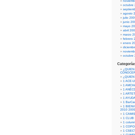
noviemb
octubre
septiem
agosto 
julio 20
junio 20
mayo 2
abril 20
marzo 2
febrero 
enero 2
diciemb
noviemb
octubre
Categoría
¿QUIEN
CONOCE
¿QUIEN
1 ACE-
1 AMCH
1 ANÉC
1 ARTE
1 AYUD
1 BarCa
1 BIEN
2010 200
1 CAMI
1 CLUB
1 column
1 COPO
1 CSECT
1 CUM