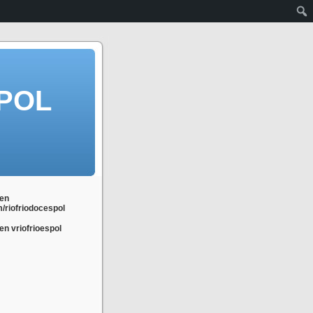
POL
en
m/riofriodocespol
n vriofrioespol