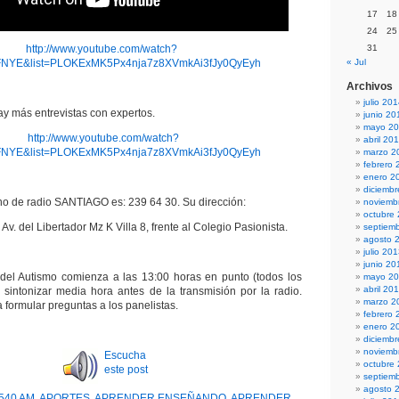
17
18
24
25
http://www.youtube.com/watch?
31
FNYE&list=PLOKExMK5Px4nja7z8XVmkAi3fJy0QyEyh
« Jul
Archivos
julio 20
hay más entrevistas con expertos.
junio 20
mayo 2
http://www.youtube.com/watch?
abril 20
FNYE&list=PLOKExMK5Px4nja7z8XVmkAi3fJy0QyEyh
marzo 2
febrero 
enero 2
diciemb
ono de radio SANTIAGO es: 239 64 30. Su dirección:
noviemb
octubre
Av. del Libertador Mz K Villa 8, frente al Colegio Pasionista.
septiem
agosto 
julio 20
junio 20
del Autismo comienza a las 13:00 horas en punto (todos los
mayo 2
abril 20
e sintonizar media hora antes de la transmisión por la radio.
marzo 2
a formular preguntas a los panelistas.
febrero 
enero 2
diciemb
noviemb
Escucha
octubre
este post
septiem
agosto 
540 AM
,
APORTES
,
APRENDER ENSEÑANDO
,
APRENDER