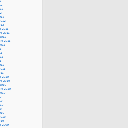
12
12
012
12
012
2012
012
e 2011
re 2011
 2011
bre 2011
2011
1
11
11
11
011
2011
011
re 2010
re 2010
 2010
bre 2010
2010
10
10
010
10
010
2010
010
re 2009