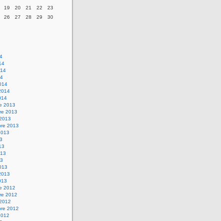
19
20
21
22
23
26
27
28
29
30
14
14
014
14
014
2014
014
re 2013
re 2013
 2013
bre 2013
2013
13
13
013
13
013
2013
013
re 2012
re 2012
 2012
bre 2012
2012