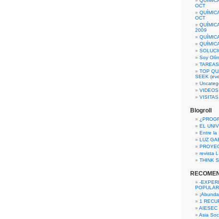
QUÍMIC
OCT
QUÍMIC
OCT
QUÍMIC
2009
QUÍMIC
QUÍMIC
SOLUCI
Soy Olí
TAREAS 
TOP QU
SEEK (eve
Uncateg
VIDEOS
VISITA
Blogroll
¿PROG
EL UNI
Entre la
LUZ GA
PROYE
revista
THINK S
RECOME
-EXPER
POPULAR
¡Abunda
1 RECURS
AIESEC
Asia Soci