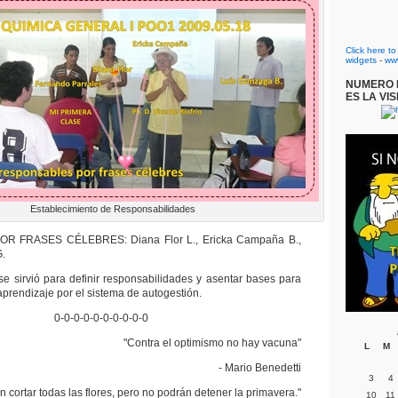
Click here t
widgets
-
ww
NUMERO D
ES LA VIS
Establecimiento de Responsabilidades
 FRASES CÉLEBRES: Diana Flor L., Ericka Campaña B.,
G.
se sirvió para definir responsabilidades y asentar bases para
prendizaje por el sistema de autogestión.
0-0-0-0-0-0-0-0-0-0
"Contra el optimismo no hay vacuna"
L
M
- Mario Benedetti
3
4
n cortar todas las flores, pero no podrán detener la primavera."
10
11