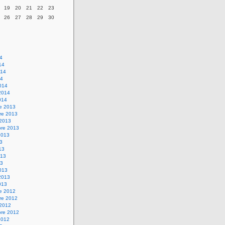
19
20
21
22
23
26
27
28
29
30
14
14
014
14
014
2014
014
re 2013
re 2013
 2013
bre 2013
2013
13
13
013
13
013
2013
013
re 2012
re 2012
 2012
bre 2012
2012