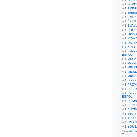
1 DEPO
1 EMPR
1 entret
1 ENTR
1 ÉTICA 
1 EVAL
1 FLISO
1 GIMN
1 ICQA 
1 INVIT
1 KIND
1 Labora
ESPOL
1 MESA
1 Mesas
1 MIS 
1 MISC
1 MUSE
1 novato
1 PROV
1 RELE
1 Rendic
ESPOL
1 RESP
1 SEGU
1 SUEÑ
1 TÉCN
1 TED +
1 UN A
1 YOU 
ABET / 
2008