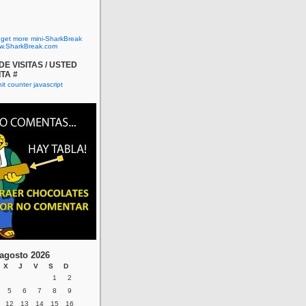
o get more mini-SharkBreak
w.SharkBreak.com
E VISITAS / USTED
ITA #
agosto 2026
X
J
V
S
D
1
2
5
6
7
8
9
12
13
14
15
16