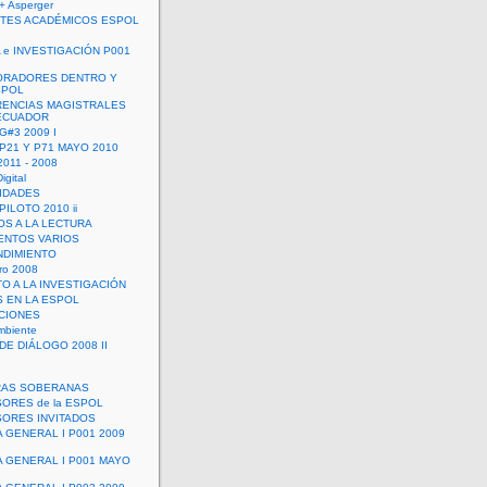
+ Asperger
TES ACADÉMICOS ESPOL
 e INVESTIGACIÓN P001
ORADORES DENTRO Y
SPOL
ENCIAS MAGISTRALES
 ECUADOR
G#3 2009 I
 P21 Y P71 MAYO 2010
011 - 2008
igital
IDADES
ILOTO 2010 ii
OS A LA LECTURA
NTOS VARIOS
DIMIENTO
ro 2008
O A LA INVESTIGACIÓN
 EN LA ESPOL
ACIONES
mbiente
DE DIÁLOGO 2008 II
RAS SOBERANAS
ORES de la ESPOL
ORES INVITADOS
A GENERAL I P001 2009
A GENERAL I P001 MAYO