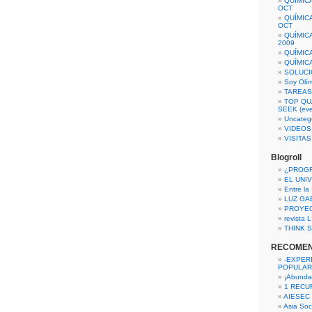
QUÍMIC
OCT
QUÍMIC
OCT
QUÍMIC
2009
QUÍMIC
QUÍMIC
SOLUCI
Soy Olí
TAREAS 
TOP QU
SEEK (eve
Uncateg
VIDEOS
VISITA
Blogroll
¿PROG
EL UNI
Entre la
LUZ GA
PROYE
revista
THINK S
RECOME
-EXPER
POPULAR
¡Abunda
1 RECURS
AIESEC
Asia Soci