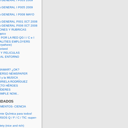
A GENERAL I P003 2009
A GENERAL I P005 2009
A GENERAL I P008 MAYO
A GENERAL P001 0CT 2008
A GENERAL P006 0CT 2008
ONES Y RUBRICAS
mpico
POR LA RED QG I / C e I
ALITIES EMPLOYERS
rywhere)
orized
 Y PELICULAS
S AL ENTORNO
RAMAR? ¿OK?
VERSO NEWSPAPER
 I y la MUSICA
BRIELA RODRÍGUEZ
CTO HÉROES
 LÍDERES
IMPLE NOW...
NDADOS
IMENTOS- CIENCIA
nte Química para todos!
OS Q / F / C / TIC -super-
ety (nice and rich)