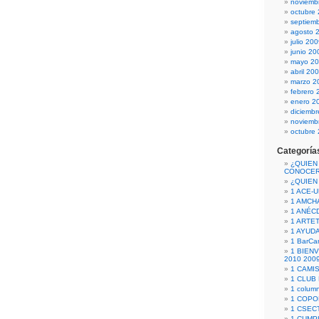
noviemb
octubre
septiem
agosto 
julio 20
junio 20
mayo 2
abril 20
marzo 2
febrero 
enero 2
diciemb
noviemb
octubre
Categoría
¿QUIEN
CONOCE
¿QUIEN
1 ACE-
1 AMCH
1 ANÉC
1 ARTE
1 AYUD
1 BarCa
1 BIEN
2010 200
1 CAMI
1 CLUB
1 column
1 COPO
1 CSECT
1 CUM