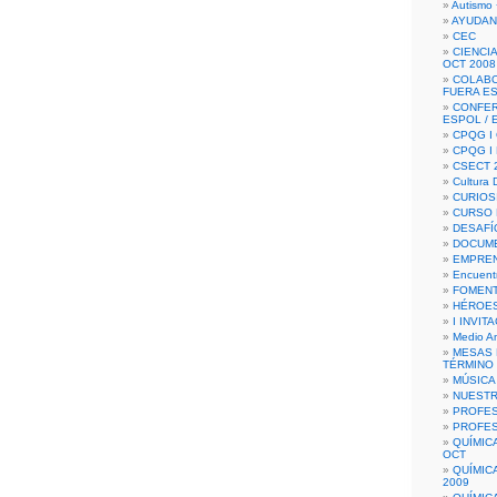
Autismo 
AYUDAN
CEC
CIENCIA
OCT 2008
COLAB
FUERA E
CONFER
ESPOL /
CPQG I 
CPQG I
CSECT 2
Cultura D
CURIOS
CURSO P
DESAFÍ
DOCUME
EMPREN
Encuent
FOMENT
HÉROES
I INVIT
Medio A
MESAS 
TÉRMINO
MÚSICA
NUEST
PROFES
PROFES
QUÍMIC
OCT
QUÍMIC
2009