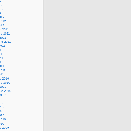
12
12
012
12
012
2012
012
e 2011
re 2011
 2011
bre 2011
2011
1
11
11
11
011
2011
011
re 2010
re 2010
 2010
bre 2010
2010
10
10
010
10
010
2010
010
re 2009