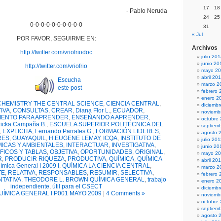
17
18
- Pablo Neruda
24
25
0-0-0-0-0-0-0-0-0-0
31
« Jul
POR FAVOR, SEGUIRME EN:
Archivos
http://twitter.com/vriofriodoc
julio 20
junio 20
http://twitter.com/vriofrio
mayo 2
abril 20
Escucha
marzo 2
este post
febrero 
enero 2
CHEMISTRY THE CENTRAL SCIENCE
,
CIENCIA CENTRAL
,
diciemb
IVA
,
CONSULTAS
,
CREAR
,
Diana Flor L.
,
ECUADOR
,
noviemb
IENTO PARA APRENDER
,
ENSEÑANDO A APRENDER
,
octubre
ricka Campaña B.
,
ESCUELA SUPERIOR POLITÉCNICA DEL
septiem
,
EXPLICITA
,
Fernando Parrales G.
,
FORMACIÓN LIDERES
,
agosto 
RES
,
GUAYAQUIL
,
H.EUGENE LEMAY
,
ICQA
,
INSTITUTO DE
julio 20
MICAS Y AMBIENTALES
,
INTERACTUAR
,
INVESTIGATIVA
,
junio 20
FICOS Y TABLAS
,
OBJETIVA
,
OPORTUNIDADES
,
ORIGINAL
,
mayo 2
R
,
PRODUCIR RIQUEZA
,
PRODUCTIVA
,
QUÍMICA
,
QUÍMICA
abril 20
ímica General I 2009 I
,
QUÍMICA LA CIENCIA CENTRAL
,
marzo 2
TE
,
RELATIVA
,
RESPONSABLES
,
RESUMIR
,
SELECTIVA
,
febrero 
TATIVA
,
THEODORE L. BROWN QUÍMICA GENERAL
,
trabajo
enero 2
independiente
,
útil para el CSECT
diciemb
UÍMICA GENERAL I P001 MAYO 2009
|
4 Comments »
noviemb
octubre
septiem
agosto 