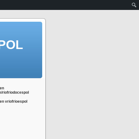
POL
en
m/riofriodocespol
n vriofrioespol