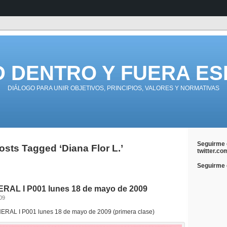
D DENTRO Y FUERA ES
DIÁLOGO PARA UNIR OBJETIVOS, PRINCIPIOS, VALORES Y NORMATIVAS
Seguirme 
osts Tagged ‘Diana Flor L.’
twitter.co
Seguirme e
RAL I P001 lunes 18 de mayo de 2009
09
RAL I P001 lunes 18 de mayo de 2009 (primera clase)