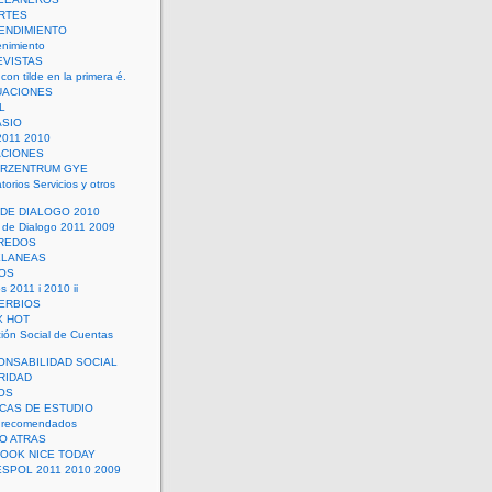
RTES
ENDIMIENTO
enimiento
EVISTAS
con tilde en la primera é.
UACIONES
L
ASIO
2011 2010
ACIONES
ERZENTRUM GYE
torios Servicios y otros
 DE DIALOGO 2010
 de Dialogo 2011 2009
CREDOS
ELANEAS
OS
s 2011 i 2010 ii
ERBIOS
X HOT
ión Social de Cuentas
ONSABILIDAD SOCIAL
RIDAD
OS
ICAS DE ESTUDIO
 recomendados
ÑO ATRAS
LOOK NICE TODAY
ESPOL 2011 2010 2009