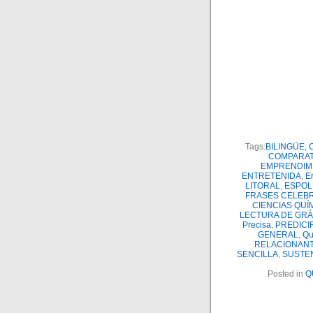
Tags:
BILINGÜE
,
COMPARAT
EMPRENDIM
ENTRETENIDA
,
E
LITORAL
,
ESPOL
FRASES CELEB
CIENCIAS QUÍ
LECTURA DE GRÁ
Precisa
,
PREDICI
GENERAL
,
Qu
RELACIONAN
SENCILLA
,
SUSTEN
Posted in
Q