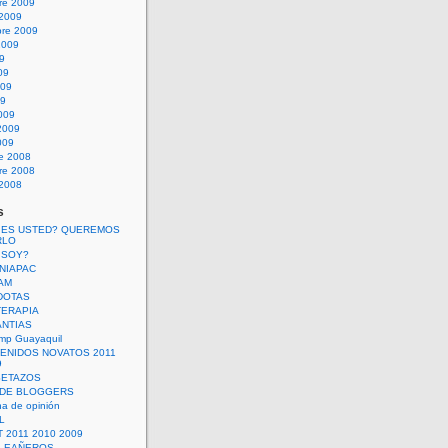
re 2009
 2009
bre 2009
2009
09
09
009
09
009
2009
009
re 2008
re 2008
 2008
s
 ES USTED? QUEREMOS
RLO
 SOY?
UNIAPAC
AM
DOTAS
TERAPIA
ANTIAS
mp Guayaquil
VENIDOS NOVATOS 2011
9
SETAZOS
 DE BLOGGERS
a de opinión
L
 2011 2010 2009
PLEAÑEROS