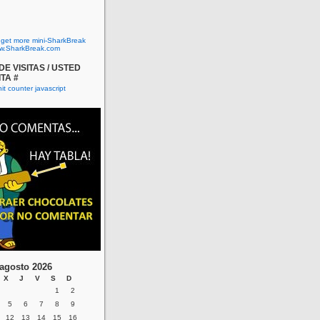
o get more mini-SharkBreak
w.SharkBreak.com
E VISITAS / USTED
ITA #
agosto 2026
X
J
V
S
D
1
2
5
6
7
8
9
12
13
14
15
16