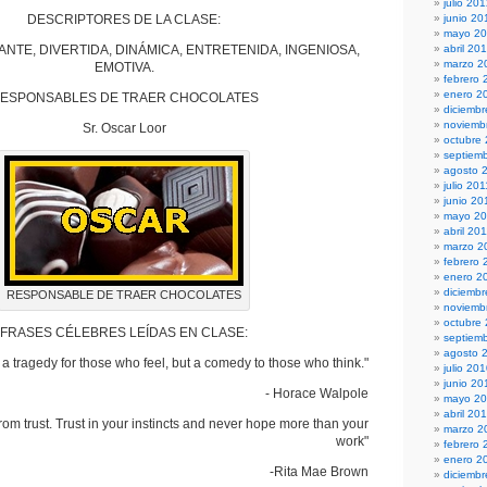
julio 20
DESCRIPTORES DE LA CLASE:
junio 20
mayo 2
NTE, DIVERTIDA, DINÁMICA, ENTRETENIDA, INGENIOSA,
abril 20
marzo 2
EMOTIVA.
febrero 
enero 2
ESPONSABLES DE TRAER CHOCOLATES
diciembr
noviemb
Sr. Oscar Loor
octubre
septiem
agosto 
julio 201
junio 20
mayo 20
abril 20
marzo 2
febrero 
enero 2
diciemb
RESPONSABLE DE TRAER CHOCOLATES
noviemb
octubre
FRASES CÉLEBRES LEÍDAS EN CLASE:
septiem
agosto 
s a tragedy for those who feel, but a comedy to those who think."
julio 20
junio 20
- Horace Walpole
mayo 2
abril 20
rom trust. Trust in your instincts and never hope more than your
marzo 2
work"
febrero 
enero 2
-Rita Mae Brown
diciemb