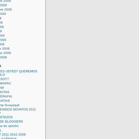
re 2009
 2009
bre 2009
2009
09
09
009
09
009
2009
009
re 2008
re 2008
 2008
s
 ES USTED? QUEREMOS
RLO
 SOY?
UNIAPAC
AM
DOTAS
TERAPIA
ANTIAS
mp Guayaquil
VENIDOS NOVATOS 2011
9
SETAZOS
 DE BLOGGERS
a de opinión
L
 2011 2010 2009
PLEAÑEROS