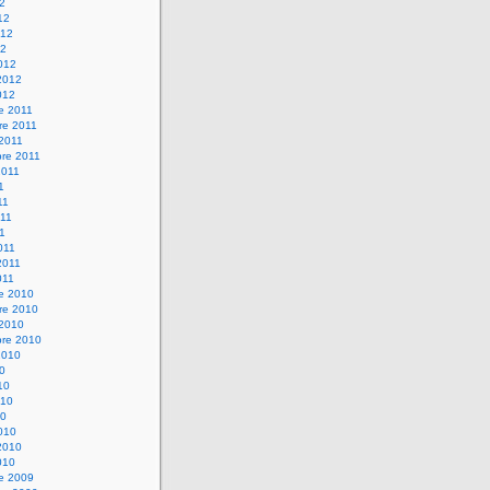
12
12
012
12
012
2012
012
e 2011
re 2011
 2011
bre 2011
2011
1
11
11
11
011
2011
011
re 2010
re 2010
 2010
bre 2010
2010
10
10
010
10
010
2010
010
re 2009