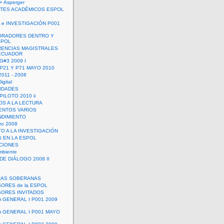
+ Asperger
TES ACADÉMICOS ESPOL
 e INVESTIGACIÓN P001
ORADORES DENTRO Y
SPOL
ENCIAS MAGISTRALES
 ECUADOR
G#3 2009 I
 P21 Y P71 MAYO 2010
011 - 2008
igital
IDADES
ILOTO 2010 ii
OS A LA LECTURA
NTOS VARIOS
DIMIENTO
ro 2008
O A LA INVESTIGACIÓN
 EN LA ESPOL
ACIONES
mbiente
DE DIÁLOGO 2008 II
RAS SOBERANAS
ORES de la ESPOL
ORES INVITADOS
A GENERAL I P001 2009
A GENERAL I P001 MAYO