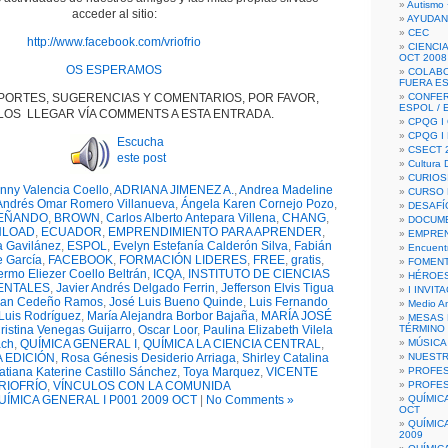
Autismo 
acceder al sitio:
AYUDAN
CEC
http://www.facebook.com/vriofrio
CIENCIA
OCT 2008
OS ESPERAMOS
COLAB
FUERA E
PORTES, SUGERENCIAS Y COMENTARIOS, POR FAVOR,
CONFER
ESPOL /
OS LLEGAR VÍA COMMENTS A ESTA ENTRADA.
CPQG I 
CPQG I
Escucha
CSECT 2
este post
Cultura D
CURIOS
nny Valencia Coello
,
ADRIANA JIMENEZ A.
,
Andrea Madeline
CURSO P
Andrés Omar Romero Villanueva
,
Ángela Karen Cornejo Pozo
,
DESAFÍ
EÑANDO
,
BROWN
,
Carlos Alberto Antepara Villena
,
CHANG
,
DOCUME
LOAD
,
ECUADOR
,
EMPRENDIMIENTO PARA APRENDER
,
EMPREN
a Gavilánez
,
ESPOL
,
Evelyn Estefanía Calderón Silva
,
Fabián
Encuent
e García
,
FACEBOOK
,
FORMACIÓN LIDERES
,
FREE
,
gratis
,
FOMENT
ermo Eliezer Coello Beltrán
,
ICQA
,
INSTITUTO DE CIENCIAS
HÉROES
IENTALES
,
Javier Andrés Delgado Ferrin
,
Jefferson Elvis Tigua
I INVIT
tian Cedeño Ramos
,
José Luis Bueno Quinde
,
Luis Fernando
Medio A
Luis Rodríguez
,
María Alejandra Borbor Bajaña
,
MARÍA JOSÉ
MESAS 
ristina Venegas Guijarro
,
Oscar Loor
,
Paulina Elizabeth Vilela
TÉRMINO
ach
,
QUÍMICA GENERAL I
,
QUÍMICA LA CIENCIA CENTRAL
,
MÚSICA
 EDICIÓN
,
Rosa Génesis Desiderio Arriaga
,
Shirley Catalina
NUEST
atiana Katerine Castillo Sánchez
,
Toya Marquez
,
VICENTE
PROFES
RIOFRÍO
,
VÍNCULOS CON LA COMUNIDA
PROFES
UÍMICA GENERAL I P001 2009 OCT
|
No Comments »
QUÍMIC
OCT
QUÍMIC
2009