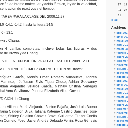
cción de bromo molecular y acido fórmico, ley de la velocidad,
17
18
ncentración de reactivos y el tiempo.
24
25
31
TAREA PARA LA CLASE DEL 2009.11.27
« Jul
0 -14.1 -14.2 hasta la figura 14.5
Archivos
0 - 13.1
julio 20
junio 20
own y Chang.
mayo 2
abril 20
n 4 carillas completas, incluye todas las figuras y dos
marzo 2
 de de Brown y de Chang
febrero 
enero 2
 DE LA EXPOSICIÓN PARA LA CLASE DEL 2009.12.11
diciemb
noviemb
IA CENTRAL DÉCIMO PRIMERA EDICIÓN de Brown:
octubre
septiem
ríguez García, Andrés Omar Romero Villanueva, Andrea
agosto 
julio 20
Martínez, Jefferson Elvis Tigua Choez, Adrian Geovanny
junio 20
abián Alejandro Velarde García, Nathaly Cristina Venegas
mayo 2
íbal Vera Gavilánez, Paulina Elizabeth Vilela Govea
abril 20
marzo 2
DICIÓN de Chang:
febrero 
enero 2
para Villena, María Alejandra Borbor Bajaña, José Luis Bueno
diciemb
fanía Calderón Silva, Tatiana Katerine Castillo Sánchez, José
noviemb
os, Shirley Catalina Chávez Bravo, Guillermo Eliezer Coello
octubre
en Cornejo Pozo, Javier Andrés Delgado Ferrin, Rosa Génesis
septiem
agosto 