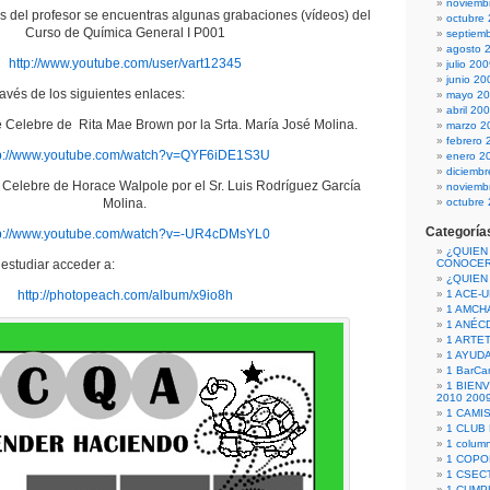
noviemb
os del profesor se encuentras algunas grabaciones (vídeos) del
octubre
Curso de Química General I P001
septiem
agosto 
http://www.youtube.com/user/vart12345
julio 20
junio 20
avés de los siguientes enlaces:
mayo 2
abril 20
se Celebre de Rita Mae Brown por la Srta. María José Molina.
marzo 2
febrero 
tp://www.youtube.com/watch?v=QYF6iDE1S3U
enero 2
diciemb
e Celebre de Horace Walpole por el Sr. Luis Rodríguez García
noviemb
Molina.
octubre
Categoría
tp://www.youtube.com/watch?v=-UR4cDMsYL0
¿QUIEN
estudiar acceder a:
CONOCE
¿QUIEN
http://photopeach.com/album/x9io8h
1 ACE-
1 AMCH
1 ANÉC
1 ARTE
1 AYUD
1 BarCa
1 BIEN
2010 200
1 CAMI
1 CLUB
1 column
1 COPO
1 CSECT
1 CUM