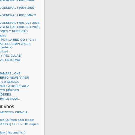
A GENERAL I P003 2009
A GENERAL I P005 2009
A GENERAL I P008 MAYO
A GENERAL P001 0CT 2008
A GENERAL P006 0CT 2008
ONES Y RUBRICAS
mpico
POR LA RED QG I / C e I
ALITIES EMPLOYERS
rywhere)
orized
 Y PELICULAS
S AL ENTORNO
RAMAR? ¿OK?
VERSO NEWSPAPER
 I y la MUSICA
BRIELA RODRÍGUEZ
CTO HÉROES
 LÍDERES
IMPLE NOW...
NDADOS
IMENTOS- CIENCIA
nte Química para todos!
OS Q / F / C / TIC -super-
ety (nice and rich)