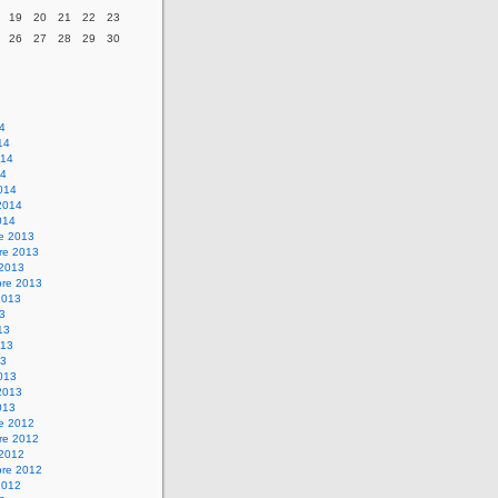
19
20
21
22
23
26
27
28
29
30
14
14
014
14
014
2014
014
re 2013
re 2013
 2013
bre 2013
2013
13
13
013
13
013
2013
013
re 2012
re 2012
 2012
bre 2012
2012