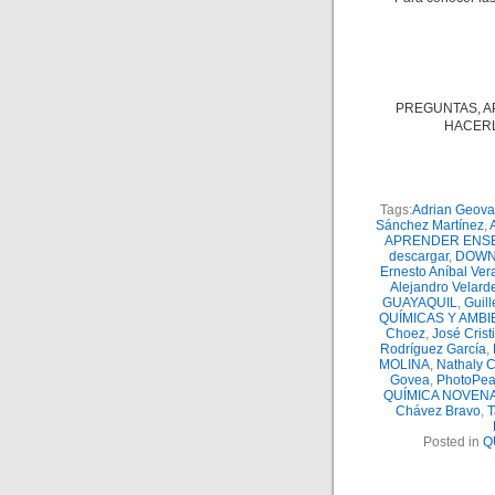
PREGUNTAS, A
HACERL
Tags:
Adrian Geova
Sánchez Martínez
,
APRENDER ENS
descargar
,
DOWN
Ernesto Aníbal Ver
Alejandro Velard
GUAYAQUIL
,
Guill
QUÍMICAS Y AMB
Choez
,
José Cris
Rodríguez García
,
MOLINA
,
Nathaly C
Govea
,
PhotoPe
QUÍMICA NOVENA
Chávez Bravo
,
T
Posted in
Q