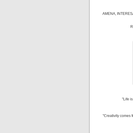
AMENA, INTERESA
R
"Life i
"Creativity comes f