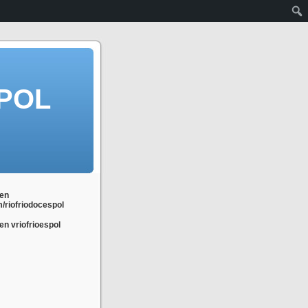
POL
en
m/riofriodocespol
n vriofrioespol