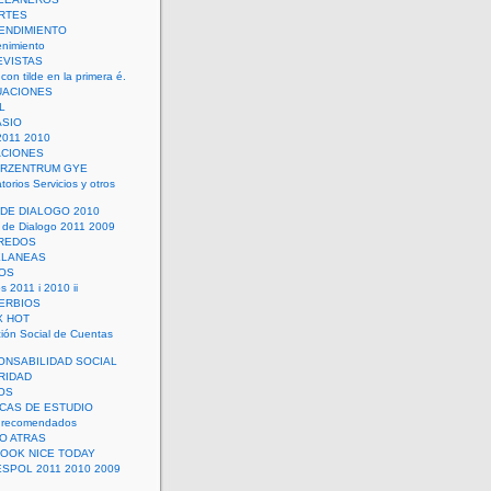
RTES
ENDIMIENTO
enimiento
EVISTAS
con tilde en la primera é.
UACIONES
L
ASIO
2011 2010
ACIONES
ERZENTRUM GYE
torios Servicios y otros
 DE DIALOGO 2010
 de Dialogo 2011 2009
CREDOS
ELANEAS
OS
s 2011 i 2010 ii
ERBIOS
X HOT
ión Social de Cuentas
ONSABILIDAD SOCIAL
RIDAD
OS
ICAS DE ESTUDIO
 recomendados
ÑO ATRAS
LOOK NICE TODAY
ESPOL 2011 2010 2009