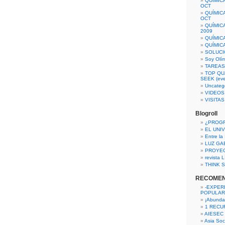
QUÍMIC
OCT
QUÍMIC
OCT
QUÍMIC
2009
QUÍMIC
QUÍMIC
SOLUCI
Soy Olí
TAREAS 
TOP QU
SEEK (eve
Uncateg
VIDEOS
VISITA
Blogroll
¿PROG
EL UNI
Entre la
LUZ GA
PROYE
revista
THINK S
RECOME
-EXPER
POPULAR
¡Abunda
1 RECURS
AIESEC
Asia Soci