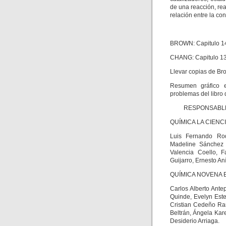
de una reacción, rea
relación entre la co
BROWN: Capitulo 14.
CHANG: Capitulo 13.
Llevar copias de Br
Resumen gráfico e
problemas del libro
RESPONSABLES
QUÍMICA LA CIENC
Luis Fernando Rod
Madeline Sánchez 
Valencia Coello, F
Guijarro, Ernesto An
QUÍMICA NOVENA E
Carlos Alberto Ante
Quinde, Evelyn Este
Cristian Cedeño Ram
Beltrán, Ángela Kar
Desiderio Arriaga.