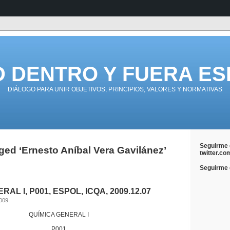
D DENTRO Y FUERA ES
DIÁLOGO PARA UNIR OBJETIVOS, PRINCIPIOS, VALORES Y NORMATIVAS
Seguirme 
ed ‘Ernesto Aníbal Vera Gavilánez’
twitter.co
Seguirme e
AL I, P001, ESPOL, ICQA, 2009.12.07
2009
QUÍMICA GENERAL I
P001