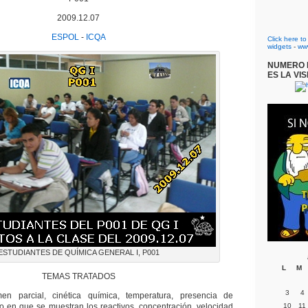
2009.12.07
ESPOL
-
ICQA
Click here t
widgets
-
ww
NUMERO D
ES LA VIS
ESTUDIANTES DE QUÍMICA GENERAL I, P001
L
M
TEMAS TRATADOS
3
4
en parcial, cinética química, temperatura, presencia de
do en que se muestran los reactivos, concentración, velocidad
10
11