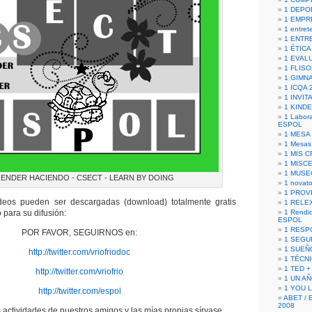
1 DEPO
1 EMPR
1 entret
1 ENTR
1 ÉTICA 
1 EVAL
1 FLISO
1 GIMN
1 ICQA 
1 INVIT
1 KIND
1 Labora
ESPOL
1 MESA
1 Mesas
1 MIS 
1 MISC
1 MUSE
ENDER HACIENDO - CSECT - LEARN BY DOING
1 novato
1 PROV
eos pueden ser descargadas (download) totalmente gratis
1 RELE
 para su difusión:
1 Rendic
ESPOL
1 RESP
POR FAVOR, SEGUIRNOS en:
1 SEGU
1 SUEÑ
http://twitter.com/vriofriodoc
1 TÉCN
1 TED +
http://twitter.com/vriofrio
1 UN A
1 YOU 
http://twitter.com/espol
ABET / 
2008
 actividades de nuestros amigos y las mías propias sírvase