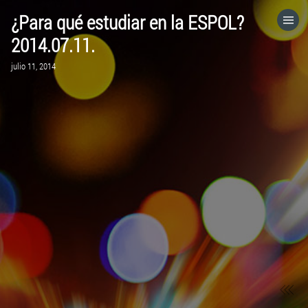
¿Para qué estudiar en la ESPOL?
HOME
2014.07.11.
julio 11, 2014
CATEGORÍAS
IR A
VISITA EL SITIO WEB