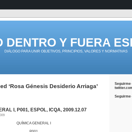
D DENTRO Y FUERA ES
DIÁLOGO PARA UNIR OBJETIVOS, PRINCIPIOS, VALORES Y NORMATIVAS
Seguirme 
ed ‘Rosa Génesis Desiderio Arriaga’
twitter.co
Seguirme e
AL I, P001, ESPOL, ICQA, 2009.12.07
2009
QUÍMICA GENERAL I
P001