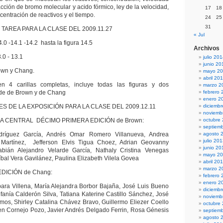
cción de bromo molecular y acido fórmico, ley de la velocidad,
17
18
ncentración de reactivos y el tiempo.
24
25
31
TAREA PARA LA CLASE DEL 2009.11.27
« Jul
0 -14.1 -14.2 hasta la figura 14.5
Archivos
0 - 13.1
julio 20
junio 20
own y Chang.
mayo 2
abril 20
n 4 carillas completas, incluye todas las figuras y dos
marzo 2
 de de Brown y de Chang
febrero 
enero 2
 DE LA EXPOSICIÓN PARA LA CLASE DEL 2009.12.11
diciemb
noviemb
IA CENTRAL DÉCIMO PRIMERA EDICIÓN de Brown:
octubre
septiem
ríguez García, Andrés Omar Romero Villanueva, Andrea
agosto 
julio 20
Martínez, Jefferson Elvis Tigua Choez, Adrian Geovanny
junio 20
abián Alejandro Velarde García, Nathaly Cristina Venegas
mayo 2
íbal Vera Gavilánez, Paulina Elizabeth Vilela Govea
abril 20
marzo 2
DICIÓN de Chang:
febrero 
enero 2
para Villena, María Alejandra Borbor Bajaña, José Luis Bueno
diciemb
fanía Calderón Silva, Tatiana Katerine Castillo Sánchez, José
noviemb
os, Shirley Catalina Chávez Bravo, Guillermo Eliezer Coello
octubre
en Cornejo Pozo, Javier Andrés Delgado Ferrin, Rosa Génesis
septiem
agosto 