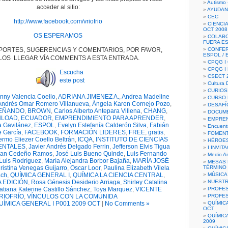
Autismo 
acceder al sitio:
AYUDAN
CEC
http://www.facebook.com/vriofrio
CIENCIA
OCT 2008
OS ESPERAMOS
COLAB
FUERA E
PORTES, SUGERENCIAS Y COMENTARIOS, POR FAVOR,
CONFER
ESPOL /
OS LLEGAR VÍA COMMENTS A ESTA ENTRADA.
CPQG I 
CPQG I
Escucha
CSECT 2
este post
Cultura D
CURIOS
nny Valencia Coello
,
ADRIANA JIMENEZ A.
,
Andrea Madeline
CURSO P
Andrés Omar Romero Villanueva
,
Ángela Karen Cornejo Pozo
,
DESAFÍ
EÑANDO
,
BROWN
,
Carlos Alberto Antepara Villena
,
CHANG
,
DOCUME
LOAD
,
ECUADOR
,
EMPRENDIMIENTO PARA APRENDER
,
EMPREN
a Gavilánez
,
ESPOL
,
Evelyn Estefanía Calderón Silva
,
Fabián
Encuent
e García
,
FACEBOOK
,
FORMACIÓN LIDERES
,
FREE
,
gratis
,
FOMENT
ermo Eliezer Coello Beltrán
,
ICQA
,
INSTITUTO DE CIENCIAS
HÉROES
IENTALES
,
Javier Andrés Delgado Ferrin
,
Jefferson Elvis Tigua
I INVIT
tian Cedeño Ramos
,
José Luis Bueno Quinde
,
Luis Fernando
Medio A
Luis Rodríguez
,
María Alejandra Borbor Bajaña
,
MARÍA JOSÉ
MESAS 
ristina Venegas Guijarro
,
Oscar Loor
,
Paulina Elizabeth Vilela
TÉRMINO
ach
,
QUÍMICA GENERAL I
,
QUÍMICA LA CIENCIA CENTRAL
,
MÚSICA
 EDICIÓN
,
Rosa Génesis Desiderio Arriaga
,
Shirley Catalina
NUEST
atiana Katerine Castillo Sánchez
,
Toya Marquez
,
VICENTE
PROFES
RIOFRÍO
,
VÍNCULOS CON LA COMUNIDA
PROFES
UÍMICA GENERAL I P001 2009 OCT
|
No Comments »
QUÍMIC
OCT
QUÍMIC
2009