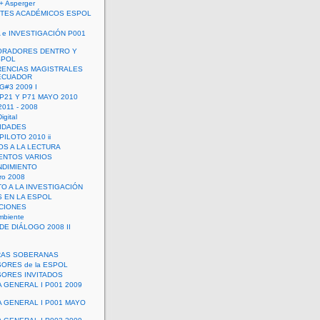
+ Asperger
TES ACADÉMICOS ESPOL
 e INVESTIGACIÓN P001
ORADORES DENTRO Y
SPOL
ENCIAS MAGISTRALES
 ECUADOR
G#3 2009 I
 P21 Y P71 MAYO 2010
011 - 2008
igital
IDADES
ILOTO 2010 ii
OS A LA LECTURA
NTOS VARIOS
DIMIENTO
ro 2008
O A LA INVESTIGACIÓN
 EN LA ESPOL
ACIONES
mbiente
DE DIÁLOGO 2008 II
RAS SOBERANAS
ORES de la ESPOL
ORES INVITADOS
A GENERAL I P001 2009
A GENERAL I P001 MAYO