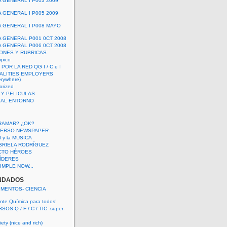
A GENERAL I P003 2009
A GENERAL I P005 2009
A GENERAL I P008 MAYO
A GENERAL P001 0CT 2008
A GENERAL P006 0CT 2008
ONES Y RUBRICAS
mpico
POR LA RED QG I / C e I
ALITIES EMPLOYERS
rywhere)
orized
 Y PELICULAS
S AL ENTORNO
RAMAR? ¿OK?
VERSO NEWSPAPER
 I y la MUSICA
BRIELA RODRÍGUEZ
CTO HÉROES
 LÍDERES
IMPLE NOW...
NDADOS
IMENTOS- CIENCIA
nte Química para todos!
OS Q / F / C / TIC -super-
ety (nice and rich)