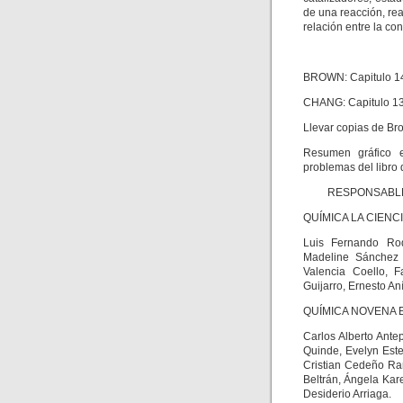
de una reacción, rea
relación entre la co
BROWN: Capitulo 14.
CHANG: Capitulo 13.
Llevar copias de Br
Resumen gráfico e
problemas del libro
RESPONSABLES
QUÍMICA LA CIENC
Luis Fernando Rod
Madeline Sánchez 
Valencia Coello, F
Guijarro, Ernesto An
QUÍMICA NOVENA E
Carlos Alberto Ante
Quinde, Evelyn Este
Cristian Cedeño Ram
Beltrán, Ángela Kar
Desiderio Arriaga.