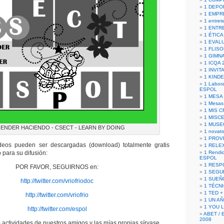
1 DEPO
1 EMPR
1 entret
1 ENTR
1 ÉTICA 
1 EVAL
1 FLISO
1 GIMN
1 ICQA 
1 INVIT
1 KIND
1 Labora
ESPOL
1 MESA
1 Mesas
1 MIS 
1 MISC
1 MUSE
ENDER HACIENDO - CSECT - LEARN BY DOING
1 novato
1 PROV
eos pueden ser descargadas (download) totalmente gratis
1 RELE
 para su difusión:
1 Rendic
ESPOL
1 RESP
POR FAVOR, SEGUIRNOS en:
1 SEGU
1 SUEÑ
http://twitter.com/vriofriodoc
1 TÉCN
1 TED +
http://twitter.com/vriofrio
1 UN A
1 YOU 
http://twitter.com/espol
ABET / 
2008
 actividades de nuestros amigos y las mías propias sírvase