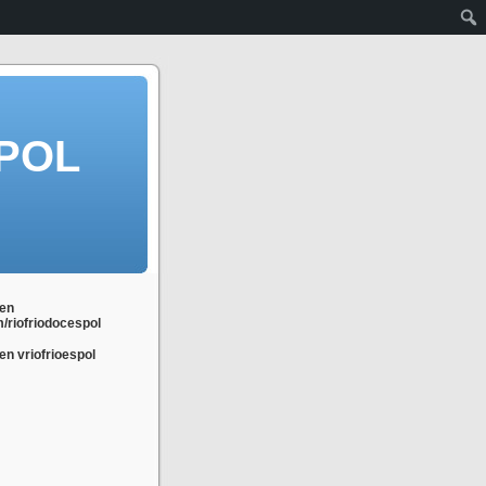
POL
en
m/riofriodocespol
n vriofrioespol