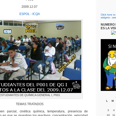
2009.12.07
ESPOL
-
ICQA
Click here t
widgets
-
ww
NUMERO D
ES LA VIS
ESTUDIANTES DE QUÍMICA GENERAL I, P001
L
M
TEMAS TRATADOS
3
4
en parcial, cinética química, temperatura, presencia de
do en que se muestran los reactivos, concentración, velocidad
10
11