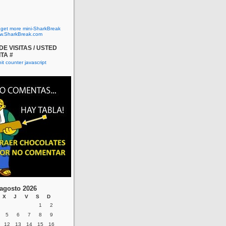
o get more mini-SharkBreak
w.SharkBreak.com
E VISITAS / USTED
ITA #
agosto 2026
X
J
V
S
D
1
2
5
6
7
8
9
12
13
14
15
16