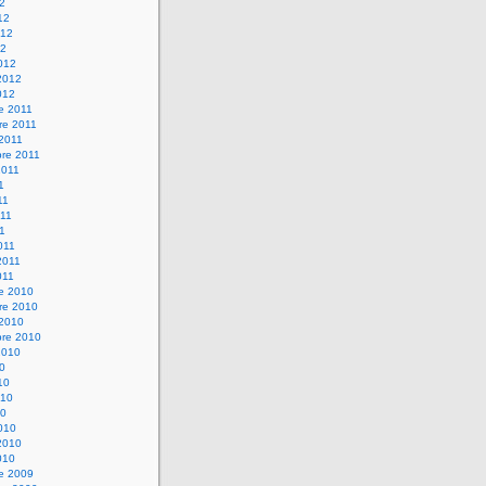
12
12
012
12
012
2012
012
e 2011
re 2011
 2011
bre 2011
2011
1
11
11
11
011
2011
011
re 2010
re 2010
 2010
bre 2010
2010
10
10
010
10
010
2010
010
re 2009