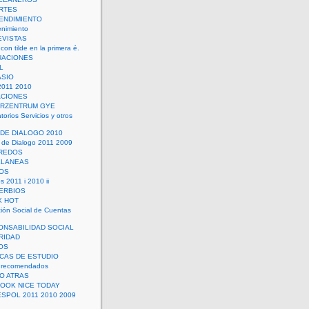
RTES
ENDIMIENTO
enimiento
EVISTAS
con tilde en la primera é.
UACIONES
L
ASIO
2011 2010
ACIONES
ERZENTRUM GYE
torios Servicios y otros
 DE DIALOGO 2010
 de Dialogo 2011 2009
CREDOS
ELANEAS
OS
s 2011 i 2010 ii
ERBIOS
X HOT
ión Social de Cuentas
ONSABILIDAD SOCIAL
RIDAD
OS
ICAS DE ESTUDIO
 recomendados
ÑO ATRAS
LOOK NICE TODAY
ESPOL 2011 2010 2009