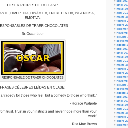
julio 20
DESCRIPTORES DE LA CLASE:
junio 20
mayo 2
NTE, DIVERTIDA, DINÁMICA, ENTRETENIDA, INGENIOSA,
abril 20
marzo 2
EMOTIVA.
febrero 
enero 2
ESPONSABLES DE TRAER CHOCOLATES
diciembr
noviemb
Sr. Oscar Loor
octubre
septiem
agosto 
julio 201
junio 20
mayo 20
abril 20
marzo 2
febrero 
enero 2
diciemb
RESPONSABLE DE TRAER CHOCOLATES
noviemb
octubre
FRASES CÉLEBRES LEÍDAS EN CLASE:
septiem
agosto 
s a tragedy for those who feel, but a comedy to those who think."
julio 20
junio 20
- Horace Walpole
mayo 2
abril 20
rom trust. Trust in your instincts and never hope more than your
marzo 2
work"
febrero 
enero 2
-Rita Mae Brown
diciemb