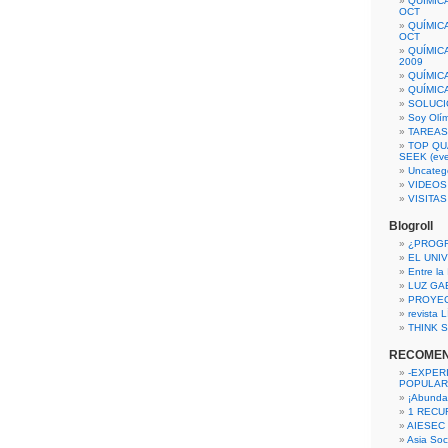
QUÍMIC
OCT
QUÍMIC
OCT
QUÍMIC
2009
QUÍMIC
QUÍMIC
SOLUCI
Soy Olí
TAREAS 
TOP QU
SEEK (eve
Uncateg
VIDEOS
VISITA
Blogroll
¿PROG
EL UNI
Entre la
LUZ GA
PROYE
revista
THINK S
RECOME
-EXPER
POPULAR
¡Abunda
1 RECURS
AIESEC
Asia Soci