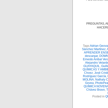
PREGUNTAS, A
HACERL
Tags:
Adrian Geova
Sánchez Martínez
,
APRENDER ENS
descargar
,
DOWN
Ernesto Aníbal Ver
Alejandro Velard
GUAYAQUIL
,
Guill
QUÍMICAS Y AMB
Choez
,
José Cris
Rodríguez García
,
MOLINA
,
Nathaly C
Govea
,
PhotoPe
QUÍMICA NOVENA
Chávez Bravo
,
T
Posted in
Q