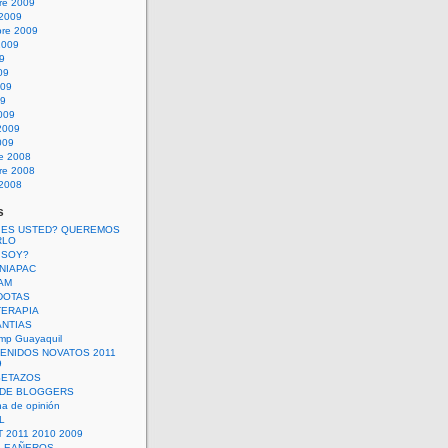
re 2009
 2009
bre 2009
2009
09
09
009
09
009
2009
009
re 2008
re 2008
 2008
s
 ES USTED? QUEREMOS
RLO
 SOY?
UNIAPAC
AM
DOTAS
TERAPIA
ANTIAS
mp Guayaquil
VENIDOS NOVATOS 2011
9
SETAZOS
 DE BLOGGERS
a de opinión
L
 2011 2010 2009
PLEAÑEROS