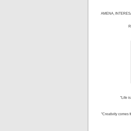
AMENA, INTERESA
R
"Life i
"Creativity comes f