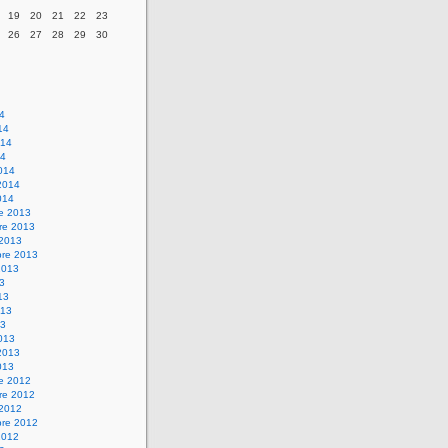
19
20
21
22
23
26
27
28
29
30
14
14
014
14
014
2014
014
re 2013
re 2013
 2013
bre 2013
2013
13
13
013
13
013
2013
013
re 2012
re 2012
 2012
bre 2012
2012