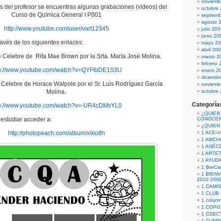
noviemb
os del profesor se encuentras algunas grabaciones (vídeos) del
octubre
Curso de Química General I P001
septiem
agosto 
http://www.youtube.com/user/vart12345
julio 20
junio 20
avés de los siguientes enlaces:
mayo 2
abril 20
se Celebre de Rita Mae Brown por la Srta. María José Molina.
marzo 2
febrero 
tp://www.youtube.com/watch?v=QYF6iDE1S3U
enero 2
diciemb
e Celebre de Horace Walpole por el Sr. Luis Rodríguez García
noviemb
Molina.
octubre
Categoría
tp://www.youtube.com/watch?v=-UR4cDMsYL0
¿QUIEN
estudiar acceder a:
CONOCE
¿QUIEN
http://photopeach.com/album/x9io8h
1 ACE-
1 AMCH
1 ANÉC
1 ARTE
1 AYUD
1 BarCa
1 BIEN
2010 200
1 CAMI
1 CLUB
1 column
1 COPO
1 CSECT
1 CUM