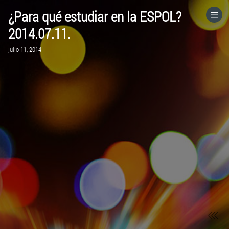
¿Para qué estudiar en la ESPOL?
HOME
2014.07.11.
julio 11, 2014
CATEGORÍAS
IR A
VISITA EL SITIO WEB