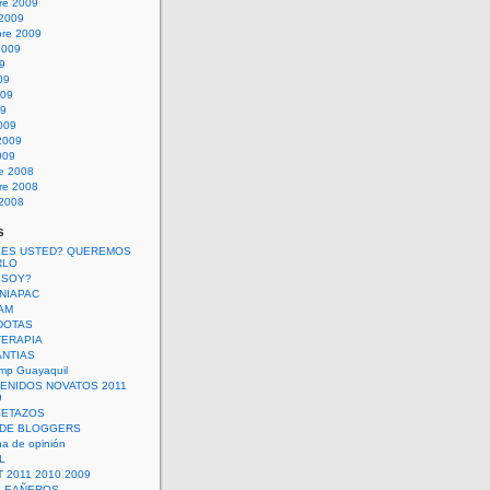
re 2009
 2009
bre 2009
2009
09
09
009
09
009
2009
009
re 2008
re 2008
 2008
s
 ES USTED? QUEREMOS
RLO
 SOY?
UNIAPAC
AM
DOTAS
TERAPIA
ANTIAS
mp Guayaquil
VENIDOS NOVATOS 2011
9
SETAZOS
 DE BLOGGERS
a de opinión
L
 2011 2010 2009
PLEAÑEROS