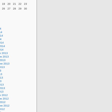
19
20
21
22
23
26
27
28
29
30
14
14
014
14
014
2014
014
re 2013
re 2013
 2013
bre 2013
2013
13
13
013
13
013
2013
013
re 2012
re 2012
 2012
bre 2012
2012