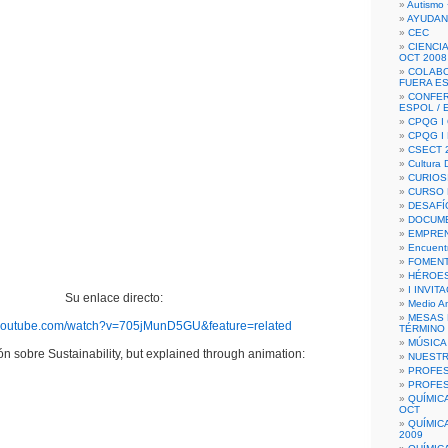
Autismo 
AYUDAN
CEC
CIENCIA
OCT 2008
COLAB
FUERA E
CONFER
ESPOL /
CPQG I 
CPQG I
CSECT 2
Cultura D
CURIOS
CURSO P
DESAFÍ
DOCUME
EMPREN
Encuent
FOMENT
HÉROES
I INVIT
Su enlace directo:
Medio A
MESAS 
.youtube.com/watch?v=705jMunD5GU&feature=related
TÉRMINO
MÚSICA
n sobre Sustainability, but explained through animation:
NUEST
PROFES
PROFES
QUÍMIC
OCT
QUÍMIC
2009