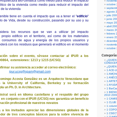
Arquitectura Bio-climática como medio para reducir el impacto
noviemb
tico de la vivienda como medio para reducir el impacto del
octubre
septiem
de la vivienda
agosto 
julio 20
enible tiene en cuenta el impacto que va a tener el "
edificio
"
junio 20
clo de Vida, desde su construcción, pasando por su uso y su
mayo 2
abril 20
marzo 2
sidera los recursos que se van a utilizar (el impacto
febrero 
propio edificio en el territorio, así como de los materiales
enero 2
 los consumos de agua y energía de los propios usuarios y
diciemb
ederá con los residuos que generará el edificio en el momento
noviemb
octubre
Categoría
ción sobre el evento, sírvase contactar al IPUR a los
00864, extensiones: 1213 y 1215 (UCSG)
¿QUIEN
CONOCE
¿QUIEN
firmar su asistencia acceder al correo electrónico:
1 ACE-
ipur.ucsg@spam@gmail.com
1 AMCH
1 ANÉC
mingo Acosta González es un Arquitecto Venezolano que
1 ARTE
la University of California, Berkeley y su formación
1 AYUD
a un Ph. D. in Architecture.
1 BarCa
1 BIEN
istral será en idioma castellano y el respaldo del grupo
2010 200
 en conjunto con el IPUR (UCSG) nos garantiza un beneficio
1 CAMI
1 CLUB
rmación profesional de nuestros novatos
1 column
1 COPO
á a los invitados apreciar las dimensiones globales de la
1 CSECT
edor de tres conceptos básicos para la sobre vivencia de
1 CUM