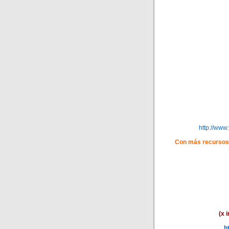
http://ww
Con más recursos 
(x 
h