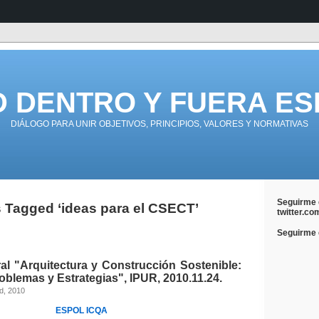
D DENTRO Y FUERA ES
DIÁLOGO PARA UNIR OBJETIVOS, PRINCIPIOS, VALORES Y NORMATIVAS
Seguirme 
 Tagged ‘ideas para el CSECT’
twitter.co
Seguirme e
al "Arquitectura y Construcción Sostenible:
blemas y Estrategias", IPUR, 2010.11.24.
d, 2010
ESPOL
ICQA