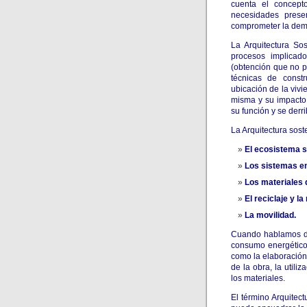
cuenta el concepto
necesidades presen
comprometer la dema
La Arquitectura So
procesos implicad
(obtención que no 
técnicas de const
ubicación de la viv
misma y su impacto,
su función y se derri
La Arquitectura sost
El ecosistema s
Los sistemas en
Los materiales 
El reciclaje y la
La movilidad.
Cuando hablamos de 
consumo energético,
como la elaboración 
de la obra, la utili
los materiales.
El término Arquitec