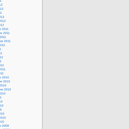
12
12
012
12
012
2012
012
e 2011
re 2011
 2011
bre 2011
2011
1
11
11
11
011
2011
011
re 2010
re 2010
 2010
bre 2010
2010
10
10
010
10
010
2010
010
re 2009