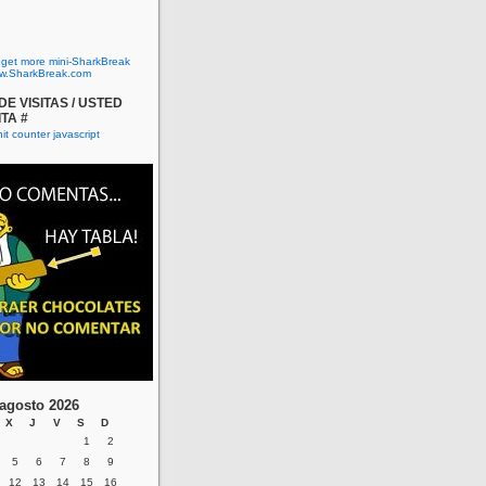
o get more mini-SharkBreak
w.SharkBreak.com
E VISITAS / USTED
ITA #
agosto 2026
X
J
V
S
D
1
2
5
6
7
8
9
12
13
14
15
16