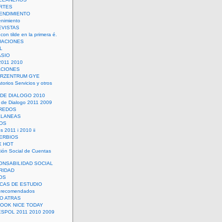
RTES
ENDIMIENTO
enimiento
EVISTAS
con tilde en la primera é.
UACIONES
L
ASIO
2011 2010
ACIONES
ERZENTRUM GYE
torios Servicios y otros
 DE DIALOGO 2010
 de Dialogo 2011 2009
CREDOS
ELANEAS
OS
s 2011 i 2010 ii
ERBIOS
X HOT
ión Social de Cuentas
ONSABILIDAD SOCIAL
RIDAD
OS
ICAS DE ESTUDIO
 recomendados
ÑO ATRAS
LOOK NICE TODAY
ESPOL 2011 2010 2009