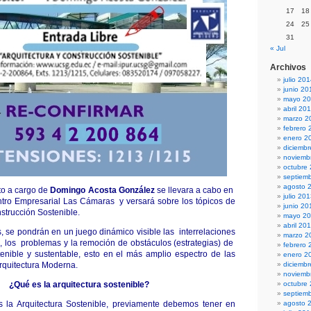
17
18
24
25
31
« Jul
Archivos
julio 20
junio 20
mayo 2
abril 20
marzo 2
febrero 
enero 2
diciemb
noviemb
octubre
septiem
agosto 
to a cargo de
Domingo Acosta González
se llevara a cabo en
julio 20
ntro Empresarial Las Cámaras y versará sobre los tópicos de
junio 20
nstrucción Sostenible.
mayo 2
abril 20
s, se pondrán en un juego dinámico visible las interrelaciones
marzo 2
, los problemas y la remoción de obstáculos (estrategias) de
febrero 
tenible y sustentable, esto en el más amplio espectro de las
enero 2
rquitectura Moderna.
diciemb
noviemb
¿Qué es la arquitectura sostenible?
octubre
septiem
es la Arquitectura Sostenible, previamente debemos tener en
agosto 