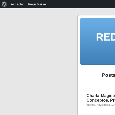
Acceder
Registrarse
RE
Posts
Charla Magistr
Conceptos, Pro
martes, noviembre 23r