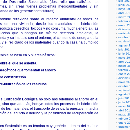
julio 20
 de Desarrollo Sustentable (desarrollo que satisface las
junio 20
tes, sin crear fuertes problemas medioambientales y sin
mayo 2
nda de las generaciones futuras).
abril 20
marzo 2
stenible reflexiona sobre el impacto ambiental de todos los
febrero 
os en una vivienda, desde los materiales de fabricación
enero 2
produzca desechos tóxicos y no consuma mucha energía), las
diciembr
rucción que supongan un mínimo deterioro ambiental, la
noviemb
ienda y su impacto con el entorno, el consumo de energía de la
octubre
septiem
 y el reciclado de los materiales cuando la casa ha cumplido
agosto 
ba.
julio 201
junio 20
enible se basa en 5 pilares básicos:
mayo 20
abril 20
obre el que se asienta.
marzo 2
ergéticos que fomentan el ahorro
febrero 
enero 2
de construcción
diciemb
noviemb
 re-utilización de los residuos
octubre
septiem
agosto 
julio 20
Edificación Ecológica no solo nos referimos al ahorro en el
junio 20
 sino que además, incluye todos los procesos de fabricación
mayo 2
de los materiales, el transporte de éstos, la puesta en marcha
abril 20
zación del edificio o derribo y la posibilidad de recuperación de
marzo 2
febrero 
enero 2
tura Sostenible es un término muy genérico, dentro del cual se
diciemb