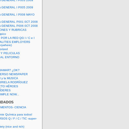
A GENERAL I P003 2009
A GENERAL I P005 2009
A GENERAL I P008 MAYO
A GENERAL P001 0CT 2008
A GENERAL P006 0CT 2008
ONES Y RUBRICAS
mpico
POR LA RED QG I / C e I
ALITIES EMPLOYERS
rywhere)
orized
 Y PELICULAS
S AL ENTORNO
RAMAR? ¿OK?
VERSO NEWSPAPER
 I y la MUSICA
BRIELA RODRÍGUEZ
CTO HÉROES
 LÍDERES
IMPLE NOW...
NDADOS
IMENTOS- CIENCIA
nte Química para todos!
OS Q / F / C / TIC -super-
ety (nice and rich)