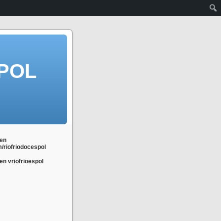
POL
en
m/riofriodocespol
n vriofrioespol