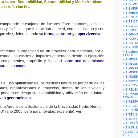
 a saber: Sostenibilidad, Sustentabilidad y Medio Ambiente.
1 DEPO
a la reflexión final:
1 EMPR
1 entret
1 ENTR
1 ÉTICA 
omprende el conjunto de factores físico-naturales, sociales,
1 EVAL
os y estéticos que interactúan entre sí, con el individuo y con
1 FLISO
que vive, determinando su
forma, carácter y supervivencia
.
1 GIMN
1 ICQA 
1 INVIT
1 KIND
mprende la capacidad de un proyecto para mantener, por el
1 Labora
ESPOL
esario, los efectos e impactos generados desde la ejecución
1 MESA
 componentes, propósito y finalidad
sobre una determinada
1 Mesas
sarrollo humano
.
1 MIS 
1 MISC
1 MUSE
1 novato
s el uso optimizado de los recursos naturales por parte de los
1 PROV
ciones, organizaciones o proyectos, dentro de los niveles y
1 RELE
pongan en riesgo su disponibilidad y utilización en el futuro,
1 Rendic
ESPOL
vas generaciones
.
1 RESP
1 SEGU
bre Arquitectura Sustentable de la Universidad Pedro Henriq
1 SUEÑ
) (año 2005, pero para novatos: excelente), ver:
1 TÉCN
1 TED +
1 UN A
1 YOU 
ABET / 
2008