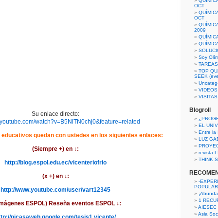
QUÍMIC
OCT
QUÍMIC
OCT
QUÍMIC
2009
QUÍMIC
QUÍMIC
SOLUCI
Soy Olí
TAREAS 
TOP QU
SEEK (eve
Uncateg
VIDEOS
VISITA
Blogroll
Su enlace directo:
¿PROG
w.youtube.com/watch?v=B5NiTN0chj0&feature=related
EL UNI
Entre la
educativos quedan con ustedes en los siguientes enlaces:
LUZ GA
PROYE
(Siempre +) en
↓
:
revista
THINK S
http://blog.espol.edu.ec/vicenteriofrio
RECOME
(x +) en
↓
:
-EXPER
POPULAR
http://www.youtube.com/user/vart12345
¡Abunda
1 RECURS
imágenes ESPOL) Reseña eventos ESPOL
↓
:
AIESEC
Asia Soci
ttp://picasaweb.google.com/tesis1.vicente/