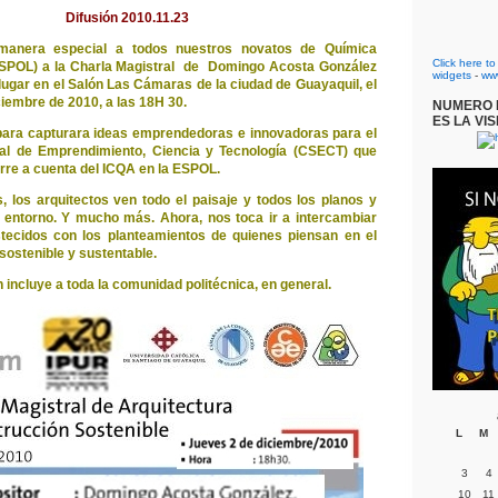
Difusión 2010.11.23
manera especial a todos nuestros novatos de Química
Click here t
ESPOL) a la Charla Magistral de Domingo Acosta González
widgets
-
ww
 lugar en el Salón Las Cámaras de la ciudad de Guayaquil, el
ciembre de 2010, a las 18H 30.
NUMERO D
ES LA VIS
 para capturara ideas emprendedoras e innovadoras para el
l de Emprendimiento, Ciencia y Tecnología (CSECT) que
re a cuenta del ICQA en la ESPOL.
 los arquitectos ven todo el paisaje y todos los planos y
entorno. Y mucho más. Ahora, nos toca ir a intercambiar
stecidos con los planteamientos de quienes piensan en el
 sostenible y sustentable.
n incluye a toda la comunidad politécnica, en general.
L
M
3
4
10
11