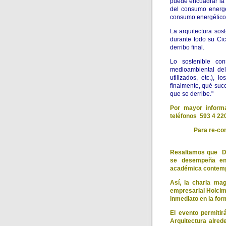
puede encuadrar la 
del consumo energé
consumo energético 
La arquitectura sost
durante todo su Ci
derribo final.
Lo sostenible con
medioambiental del 
utilizados, etc.),
finalmente, qué suc
que se derribe."
Por mayor informa
teléfonos 593 4 22
Para re-con
Resaltamos que Do
se desempeña en 
académica contempl
Así, la charla mag
empresarial Holcim
inmediato en la fo
El evento permitir
Arquitectura alred