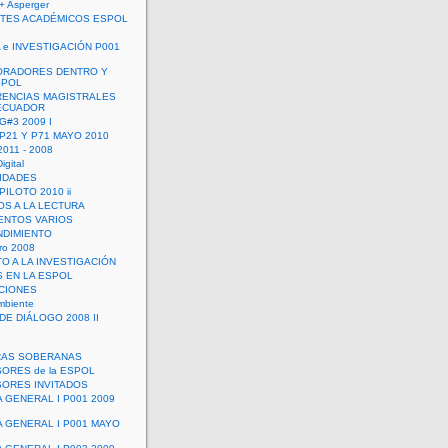
+ Asperger
TES ACADÉMICOS ESPOL
 e INVESTIGACIÓN P001
ORADORES DENTRO Y
SPOL
ENCIAS MAGISTRALES
 ECUADOR
G#3 2009 I
 P21 Y P71 MAYO 2010
011 - 2008
igital
IDADES
ILOTO 2010 ii
OS A LA LECTURA
NTOS VARIOS
DIMIENTO
ro 2008
O A LA INVESTIGACIÓN
 EN LA ESPOL
ACIONES
mbiente
DE DIÁLOGO 2008 II
RAS SOBERANAS
ORES de la ESPOL
ORES INVITADOS
A GENERAL I P001 2009
A GENERAL I P001 MAYO