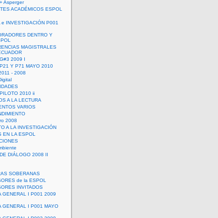
+ Asperger
TES ACADÉMICOS ESPOL
 e INVESTIGACIÓN P001
ORADORES DENTRO Y
SPOL
ENCIAS MAGISTRALES
 ECUADOR
G#3 2009 I
 P21 Y P71 MAYO 2010
011 - 2008
igital
IDADES
ILOTO 2010 ii
OS A LA LECTURA
NTOS VARIOS
DIMIENTO
ro 2008
O A LA INVESTIGACIÓN
 EN LA ESPOL
ACIONES
mbiente
DE DIÁLOGO 2008 II
RAS SOBERANAS
ORES de la ESPOL
ORES INVITADOS
A GENERAL I P001 2009
A GENERAL I P001 MAYO