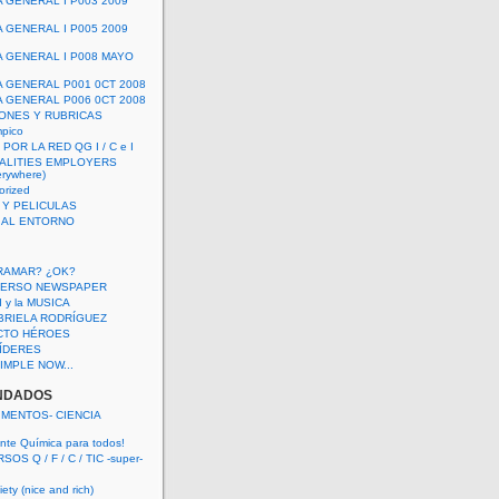
A GENERAL I P003 2009
A GENERAL I P005 2009
A GENERAL I P008 MAYO
A GENERAL P001 0CT 2008
A GENERAL P006 0CT 2008
ONES Y RUBRICAS
mpico
POR LA RED QG I / C e I
ALITIES EMPLOYERS
rywhere)
orized
 Y PELICULAS
S AL ENTORNO
RAMAR? ¿OK?
VERSO NEWSPAPER
 I y la MUSICA
BRIELA RODRÍGUEZ
CTO HÉROES
 LÍDERES
IMPLE NOW...
NDADOS
IMENTOS- CIENCIA
nte Química para todos!
OS Q / F / C / TIC -super-
ety (nice and rich)