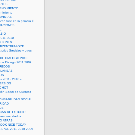
RTES
ENDIMIENTO
enimiento
EVISTAS
con tilde en la primera é.
UACIONES
L
ASIO
2011 2010
ACIONES
ERZENTRUM GYE
torios Servicios y otros
 DE DIALOGO 2010
 de Dialogo 2011 2009
CREDOS
ELANEAS
OS
s 2011 i 2010 ii
ERBIOS
X HOT
ión Social de Cuentas
ONSABILIDAD SOCIAL
RIDAD
OS
ICAS DE ESTUDIO
 recomendados
ÑO ATRAS
LOOK NICE TODAY
ESPOL 2011 2010 2009