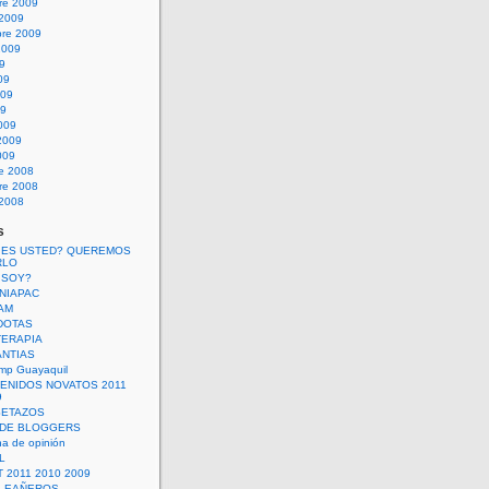
re 2009
 2009
bre 2009
2009
09
09
009
09
009
2009
009
re 2008
re 2008
 2008
s
 ES USTED? QUEREMOS
RLO
 SOY?
UNIAPAC
AM
DOTAS
TERAPIA
ANTIAS
mp Guayaquil
VENIDOS NOVATOS 2011
9
SETAZOS
 DE BLOGGERS
a de opinión
L
 2011 2010 2009
PLEAÑEROS