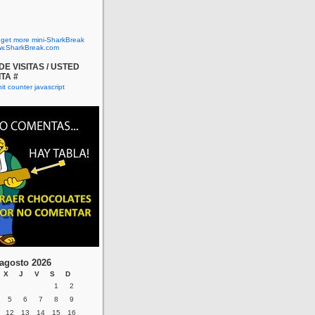
o get more mini-SharkBreak
w.SharkBreak.com
E VISITAS / USTED
ITA #
agosto 2026
X
J
V
S
D
1
2
5
6
7
8
9
12
13
14
15
16