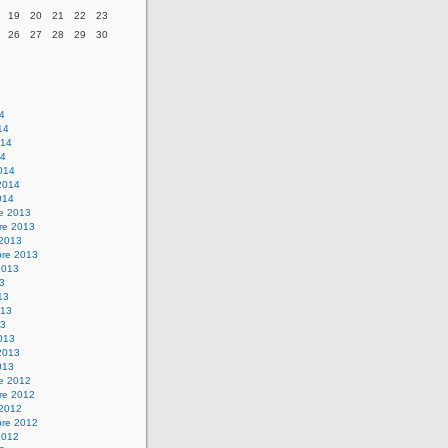
19
20
21
22
23
26
27
28
29
30
14
14
014
14
014
2014
014
re 2013
re 2013
 2013
bre 2013
2013
13
13
013
13
013
2013
013
re 2012
re 2012
 2012
bre 2012
2012