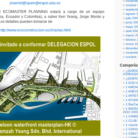
noviemb
jmarriot@spam@espol.edu.ec
octubre
septiem
ral ECOMASTER PLANNING estará a cargo de un equipo
agosto 
asia, Ecuador y Colombia), a saber Ken Yeang, Jorge Morán y
julio 20
Los detalles pueden tomarse de
junio 20
mayo 2
http://www.ecoconstruccion.ec/charlas.html
abril 20
marzo 2
febrero 
enero 2
diciemb
noviemb
octubre
Categoría
¿QUIEN
CONOCE
¿QUIEN
1 ACE-
1 AMCH
1 ANÉC
1 ARTE
1 AYUD
1 BarCa
1 BIEN
2010 200
1 CAMI
1 CLUB
1 column
1 COPO
1 CSECT
1 CUM