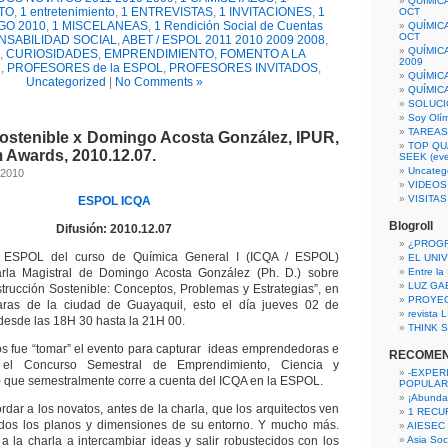
QUÍMIC
TO
,
1 entretenimiento
,
1 ENTREVISTAS
,
1 INVITACIONES
,
1
OCT
GO 2010
,
1 MISCELANEAS
,
1 Rendición Social de Cuentas
QUÍMIC
OCT
NSABILIDAD SOCIAL
,
ABET / ESPOL 2011 2010 2009 2008
,
QUÍMIC
,
CURIOSIDADES
,
EMPRENDIMIENTO
,
FOMENTO A LA
2009
N
,
PROFESORES de la ESPOL
,
PROFESORES INVITADOS
,
QUÍMIC
Uncategorized
|
No Comments »
QUÍMIC
SOLUCI
Soy Olí
TAREAS 
Sostenible x Domingo Acosta González, IPUR,
TOP QU
 Awards, 2010.12.07.
SEEK (eve
Uncateg
 2010
VIDEOS
VISITA
ESPOL
ICQA
Blogroll
Difusión: 2010.12.07
¿PROG
 ESPOL del curso de Química General I (ICQA / ESPOL)
EL UNI
arla Magistral de Domingo Acosta González (Ph. D.) sobre
Entre la
LUZ GA
strucción Sostenible: Conceptos, Problemas y Estrategias”, en
PROYE
ras de la ciudad de Guayaquil, esto el día jueves 02 de
revista
desde las 18H 30 hasta la 21H 00.
THINK S
tos fue “tomar” el evento para capturar ideas emprendedoras e
RECOME
 el Concurso Semestral de Emprendimiento, Ciencia y
-EXPER
 que semestralmente corre a cuenta del ICQA en la ESPOL.
POPULAR
¡Abunda
dar a los novatos, antes de la charla, que los arquitectos ven
1 RECURS
todos los planos y dimensiones de su entorno. Y mucho más.
AIESEC
 a la charla a intercambiar ideas y salir robustecidos con los
Asia Soci