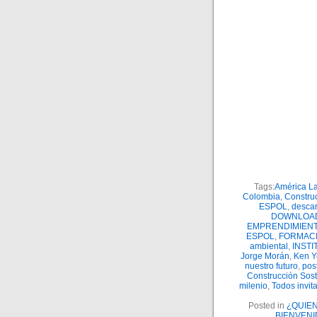
Tags:
América La
Colombia
,
Construc
ESPOL
,
descar
DOWNLOA
EMPRENDIMIENT
ESPOL
,
FORMACI
ambiental
,
INSTI
Jorge Morán
,
Ken 
nuestro futuro
,
pos
Construcción Sost
milenio
,
Todos invit
Posted in
¿QUIE
BIENVENI