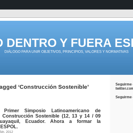
D DENTRO Y FUERA ES
DIÁLOGO PARA UNIR OBJETIVOS, PRINCIPIOS, VALORES Y NORMATIVAS
Seguirme 
agged ‘Construcción Sostenible’
twitter.co
Seguirme e
al Primer Simposio Latinoamericano de
y Construcción Sostenible (12, 13 y 14 / 09
uayaquil, Ecuador. Ahora a formar la
ESPOL.
5th, 2012