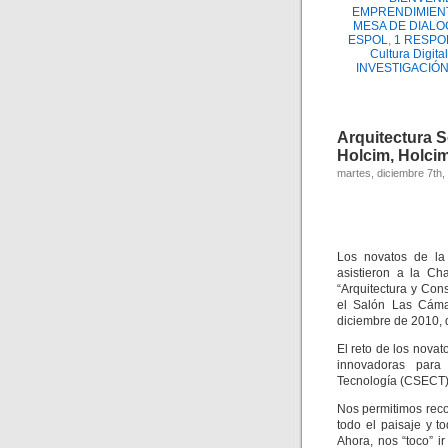
EMPRENDIMIEN
MESA DE DIALO
ESPOL
,
1 RESPO
Cultura Digital
INVESTIGACIÓ
Arquitectura 
Holcim, Holcim
martes, diciembre 7th,
Los novatos de la
asistieron a la Ch
“Arquitectura y Con
el Salón Las Cáma
diciembre de 2010, 
El reto de los nova
innovadoras para
Tecnología (CSECT)
Nos permitimos recor
todo el paisaje y 
Ahora, nos “toco” ir