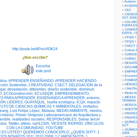
Autismo 
AYUDAN
CEC
CIENCIA
OCT 2008
COLAB
FUERA E
CONFER
ESPOL /
CPQG I 
CPQG I
CSECT 2
http://youtu.be/tiPvoVIOK24
Cultura D
CURIOS
¿Nos escribe?
CURSO P
DESAFÍ
Escucha
DOCUME
este post
EMPREN
Encuent
FOMENT
tina
,
APRENDER ENSEÑANDO
,
APRENDER HACIENDO
,
HÉROES
ción Sostenible
,
CREATIVIDAD
,
CSECT
,
DELEGACION de la
I INVIT
gar
,
devastación
,
diferentes
,
diseño sostenible
,
disminuir
,
Medio A
D
,
ECOconstrucción
,
ECUADOR
,
EMPRENDIMIENTO
,
MESAS 
O PARA APRENDER
,
ENSEÑANDO A APRENDER
,
entorno
,
TÉRMINO
ÓN LIDERES
,
GUAYAQUIL
,
huella ecológica
,
ICQA
,
impacto
MÚSICA
TUTO DE CIENCIAS QUÍMICAS Y AMBIENTALES
,
invitados
,
NUEST
Yeang
,
Luis Felipe López
,
Malasia
,
MEDIO AMBIENTE
,
miedos
,
PROFES
t milenio
,
Primer Simposio Latinoamericano de Arquitectura y
PROFES
enible
,
realidades sociales
,
RESPONSABLES
,
Salvar
,
tercer
QUÍMIC
ados
,
Twitter
,
último
,
vart12345
,
VICENTE RIOFRÍO
,
VÍNCULOS
OCT
CON LA COMUNIDAD
,
YOUTUBE
QUÍMIC
N ES USTED? QUEREMOS CONOCERLO
,
¿QUIEN SOY?
,
1
2009
DOS NOVATOS 2011 2010 2009
,
1 CAMISETAZOS
,
1