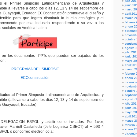
julio 20
s el Primer Simposio Latinoamericano de Arquitectura y
junio 20
ible a llevarse a cabo los días 12, 13 y 14 de septiembre de
mayo 2
de Guayaquil, Ecuador. ECOconstrucción promueve el diseño y
abril 20
stenible para que logren disminuir la huella ecológica y el
marzo 2
febrero 
provocado por esta industria respondiendo a su vez a las
enero 2
s sociales en América Latina.
diciembr
noviemb
octubre
septiem
agosto 
julio 201
o en los documentos PPTs que pueden ser bajados de los
junio 20
ión:
mayo 20
abril 20
PROGRAMA DEL SIMPOSIO
marzo 2
febrero 
ECOconstrucción
enero 2
diciemb
noviemb
octubre
itados al
Primer Simposio Latinoamericano de Arquitectura y
septiem
ible (a llevarse a cabo los días 12, 13 y 14 de septiembre de
agosto 
julio 20
e Guayaquil, Ecuador).
junio 20
mayo 2
abril 20
marzo 2
 DELEGACION ESPOL y asistir como invitados. Por favor,
febrero 
Javier Marriott Castañeda (Jefe Logistica CSECT) al + 593 4
enero 2
OL o por correo electronico a:
diciemb