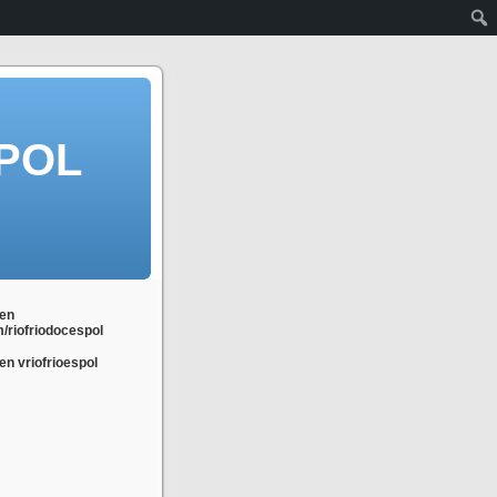
POL
en
m/riofriodocespol
n vriofrioespol