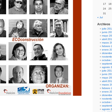
17
18
24
25
31
« Jul
Archivos
julio 20
junio 20
mayo 2
abril 20
marzo 2
febrero 
enero 2
diciemb
noviemb
octubre
septiem
agosto 
julio 20
junio 20
mayo 2
abril 20
marzo 2
febrero 
enero 2
diciemb
noviemb
octubre
septiem
agosto 