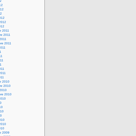
12
12
012
12
012
2012
012
e 2011
re 2011
 2011
bre 2011
2011
1
11
11
11
011
2011
011
re 2010
re 2010
 2010
bre 2010
2010
10
10
010
10
010
2010
010
re 2009