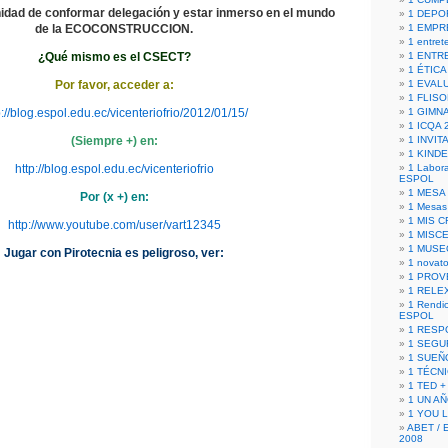
idad de conformar delegación y estar inmerso en el mundo
1 DEPO
de la ECOCONSTRUCCION.
1 EMPR
1 entret
¿Qué mismo es el CSECT?
1 ENTR
1 ÉTICA 
Por favor, acceder a:
1 EVAL
1 FLISO
p://blog.espol.edu.ec/vicenteriofrio/2012/01/15/
1 GIMN
1 ICQA 
(Siempre +) en:
1 INVIT
1 KIND
http://blog.espol.edu.ec/vicenteriofrio
1 Labora
ESPOL
1 MESA
Por (x +) en:
1 Mesas
1 MIS 
http://www.youtube.com/user/vart12345
1 MISC
1 MUSE
Jugar con Pirotecnia es peligroso, ver:
1 novato
1 PROV
1 RELE
1 Rendic
ESPOL
1 RESP
1 SEGU
1 SUEÑ
1 TÉCN
1 TED +
1 UN A
1 YOU 
ABET / 
2008