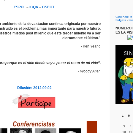
ESPOL
–
ICQA
–
CSECT
Click here t
widgets
-
ww
o ambiente de la devastación continua originada por nuestro
NUMERO D
struido es el problema más importante para nuestro futuro,
ES LA VIS
estros miedos post milenio que este tercer milenio va a ser
ciertamente el último."
- Ken Yeang
uro porque es el sitio donde voy a pasar el resto de mi vida”
.
- Woody Allen
Difusión: 2012.09.02
L
M
3
4
10
11