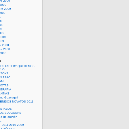
re 2009
 2009
bre 2009
2009
09
09
009
09
009
2009
009
re 2008
re 2008
 2008
s
 ES USTED? QUEREMOS
RLO
 SOY?
UNIAPAC
AM
DOTAS
TERAPIA
ANTIAS
mp Guayaquil
VENIDOS NOVATOS 2011
9
SETAZOS
 DE BLOGGERS
a de opinión
L
 2011 2010 2009
PLEAÑEROS