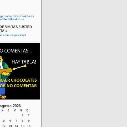
o get more mini-SharkBreak
w.SharkBreak.com
E VISITAS / USTED
ITA #
agosto 2026
X
J
V
S
D
1
2
5
6
7
8
9
12
13
14
15
16