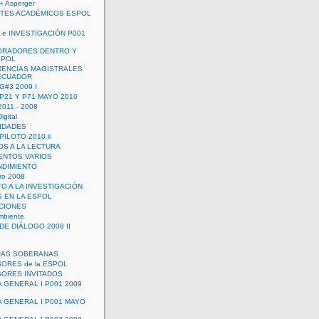
+ Asperger
TES ACADÉMICOS ESPOL
 e INVESTIGACIÓN P001
ORADORES DENTRO Y
SPOL
ENCIAS MAGISTRALES
 ECUADOR
G#3 2009 I
 P21 Y P71 MAYO 2010
011 - 2008
igital
IDADES
ILOTO 2010 ii
OS A LA LECTURA
NTOS VARIOS
DIMIENTO
ro 2008
O A LA INVESTIGACIÓN
 EN LA ESPOL
ACIONES
mbiente
DE DIÁLOGO 2008 II
RAS SOBERANAS
ORES de la ESPOL
ORES INVITADOS
A GENERAL I P001 2009
A GENERAL I P001 MAYO