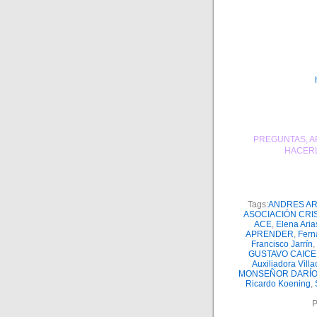
PREGUNTAS, A
HACERL
Tags:
ANDRES AR
ASOCIACIÓN CRI
ACE
,
Elena Aria
APRENDER
,
Fern
Francisco Jarrín
,
GUSTAVO CAIC
Auxiliadora Villa
MONSEÑOR DARÍO
Ricardo Koening
,
P