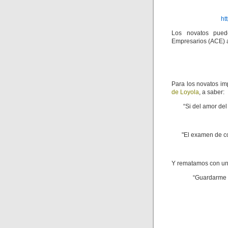
ht
Los novatos pued
Empresarios (ACE) a
Para los novatos i
de Loyola
, a saber:
“Si del amor del
"El examen de co
Y rematamos con u
“Guardarme d