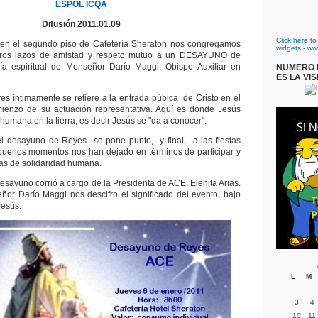
ESPOL
ICQA
Difusión 2011.01.09
Click here t
en el segundo piso de Cafetería Sheraton nos congregamos
widgets
-
ww
stros lazos de amistad y respeto mutuo a un DESAYUNO de
a espiritual de Monseñor Darío Maggi, Obispo Auxiliar en
NUMERO D
ES LA VIS
s íntimamente se refiere a la entrada púbica de Cristo en el
enzo de su actuación representativa. Aquí es donde Jesús
umana en la tierra, es decir Jesús se "da a conocer".
l desayuno de Reyes se pone punto, y final, a las fiestas
buenos momentos nos han dejado en términos de participar y
ras de solidaridad humana.
desayuno corrió a cargo de la Presidenta de ACE, Elenita Arias.
or Darío Maggi nos descifro el significado del evento, bajo
Jesús.
L
M
3
4
10
11