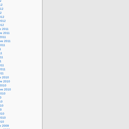
12
12
012
12
012
2012
012
e 2011
re 2011
 2011
bre 2011
2011
1
11
11
11
011
2011
011
re 2010
re 2010
 2010
bre 2010
2010
10
10
010
10
010
2010
010
re 2009