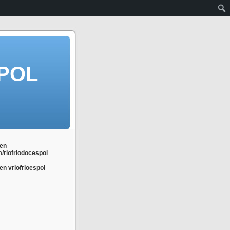
POL
en
m/riofriodocespol
n vriofrioespol