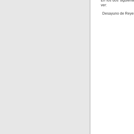
En los dos siguient
ver:
Desayuno de Reyes