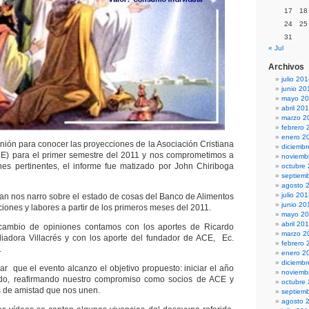
17
18
24
25
31
« Jul
Archivos
julio 20
junio 20
mayo 2
abril 20
marzo 2
febrero 
enero 2
nión para conocer las proyecciones de la Asociación Cristiana
diciemb
E) para el primer semestre del 2011 y nos comprometimos a
noviemb
nes pertinentes, el informe fue matizado por John Chiriboga
octubre
septiem
agosto 
julio 20
lan nos narro sobre el estado de cosas del Banco de Alimentos
junio 20
iones y labores a partir de los primeros meses del 2011.
mayo 2
abril 20
rcambio de opiniones contamos con los aportes de Ricardo
marzo 2
liadora Villacrés y con los aporte del fundador de ACE, Ec.
febrero 
.
enero 2
diciemb
r que el evento alcanzo el objetivo propuesto: iniciar el año
noviemb
ado, reafirmando nuestro compromiso como socios de ACE y
octubre
s de amistad que nos unen.
septiem
agosto 