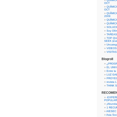
QUÍMIC
OCT
QUÍMIC
OCT
QUÍMIC
2009
QUÍMIC
QUÍMIC
SOLUCI
Soy Olí
TAREAS 
TOP QU
SEEK (eve
Uncateg
VIDEOS
VISITA
Blogroll
¿PROG
EL UNI
Entre la
LUZ GA
PROYE
revista
THINK S
RECOME
-EXPER
POPULAR
¡Abunda
1 RECURS
AIESEC
Asia Soci