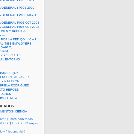
A GENERAL I P003 2009
A GENERAL I P005 2009
A GENERAL I P008 MAYO
A GENERAL P001 0CT 2008
A GENERAL P006 0CT 2008
ONES Y RUBRICAS
mpico
POR LA RED QG I / C e I
ALITIES EMPLOYERS
rywhere)
orized
 Y PELICULAS
S AL ENTORNO
RAMAR? ¿OK?
VERSO NEWSPAPER
 I y la MUSICA
BRIELA RODRÍGUEZ
CTO HÉROES
 LÍDERES
IMPLE NOW...
NDADOS
IMENTOS- CIENCIA
nte Química para todos!
OS Q / F / C / TIC -super-
ety (nice and rich)