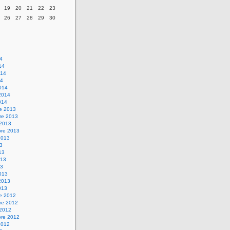
19
20
21
22
23
26
27
28
29
30
14
14
014
14
014
2014
014
re 2013
re 2013
 2013
bre 2013
2013
13
13
013
13
013
2013
013
re 2012
re 2012
 2012
bre 2012
2012