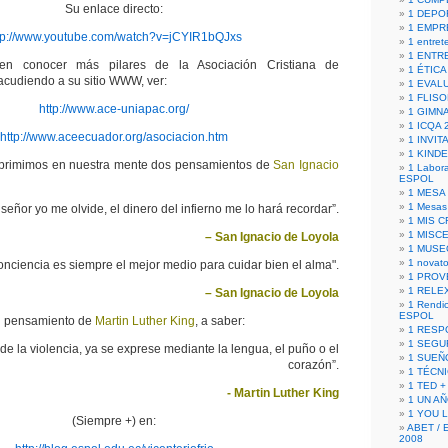
Su enlace directo:
1 DEPO
1 EMPR
tp://www.youtube.com/watch?v=jCYIR1bQJxs
1 entret
1 ENTR
en conocer más pilares de la Asociación Cristiana de
1 ÉTICA 
cudiendo a su sitio WWW, ver:
1 EVAL
1 FLISO
http://www.ace-uniapac.org/
1 GIMN
1 ICQA 
http://www.aceecuador.org/asociacion.htm
1 INVIT
1 KIND
mprimimos en nuestra mente dos pensamientos de
San Ignacio
1 Labora
ESPOL
1 MESA
1 Mesas
 señor yo me olvide, el dinero del infierno me lo hará recordar”.
1 MIS 
1 MISC
– San Ignacio de Loyola
1 MUSE
1 novato
nciencia es siempre el mejor medio para cuidar bien el alma".
1 PROV
1 RELE
– San Ignacio de Loyola
1 Rendic
ESPOL
n pensamiento de
Martin Luther King
, a saber:
1 RESP
1 SEGU
e la violencia, ya se exprese mediante la lengua, el puño o el
1 SUEÑ
corazón”.
1 TÉCN
1 TED +
- Martin Luther King
1 UN A
1 YOU 
(Siempre +) en:
ABET / 
2008