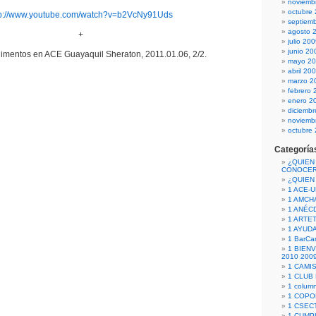
noviemb
octubre
tp://www.youtube.com/watch?v=b2VcNy91Uds
septiem
agosto 
+
julio 20
junio 20
imentos en ACE Guayaquil Sheraton, 2011.01.06, 2/2.
mayo 2
abril 20
marzo 2
febrero 
enero 2
diciemb
noviemb
octubre
Categoría
¿QUIEN
CONOCE
¿QUIEN
1 ACE-
1 AMCH
1 ANÉC
1 ARTE
1 AYUD
1 BarCa
1 BIEN
2010 200
1 CAMI
1 CLUB
1 column
1 COPO
1 CSECT
1 CUM