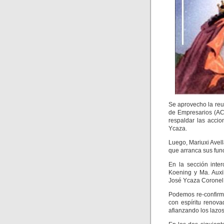
Se aprovecho la reu
de Empresarios (AC
respaldar las accio
Ycaza.
Luego, Mariuxi Avel
que arranca sus func
En la sección inte
Koening y Ma. Auxi
José Ycaza Coronel
Podemos re-confirma
con espíritu renov
afianzando los lazo