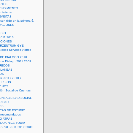
RTES
ENDIMIENTO
enimiento
EVISTAS
con tilde en la primera é.
UACIONES
L
ASIO
2011 2010
ACIONES
ERZENTRUM GYE
torios Servicios y otros
 DE DIALOGO 2010
 de Dialogo 2011 2009
CREDOS
ELANEAS
OS
s 2011 i 2010 ii
ERBIOS
X HOT
ión Social de Cuentas
ONSABILIDAD SOCIAL
RIDAD
OS
ICAS DE ESTUDIO
 recomendados
ÑO ATRAS
LOOK NICE TODAY
ESPOL 2011 2010 2009