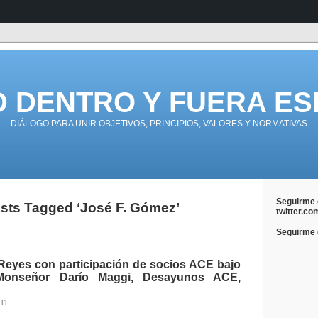
D DENTRO Y FUERA ES
DIÁLOGO PARA UNIR OBJETIVOS, PRINCIPIOS, VALORES Y NORMATIVAS
Seguirme 
sts Tagged ‘José F. Gómez’
twitter.co
Seguirme e
eyes con participación de socios ACE bajo
Monseñor Darío Maggi, Desayunos ACE,
011