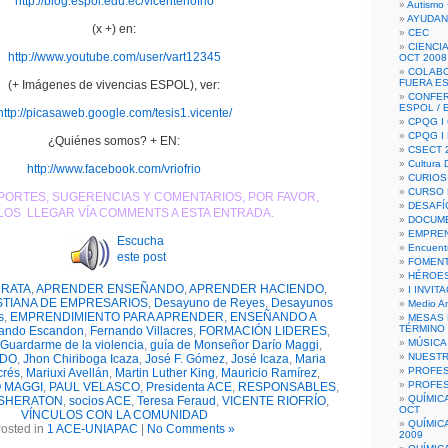
http://blog.espol.edu.ec/vicenteriofrio
Autismo 
AYUDAN
(x +) en:
CEC
CIENCIA
http://www.youtube.com/user/vart12345
OCT 2008
COLAB
FUERA E
(+ Imágenes de vivencias ESPOL), ver:
CONFER
ESPOL /
http://picasaweb.google.com/tesis1.vicente/
CPQG I 
CPQG I
¿Quiénes somos? + EN:
CSECT 2
Cultura D
http://www.facebook.com/vriofrio
CURIOS
CURSO P
PORTES, SUGERENCIAS Y COMENTARIOS, POR FAVOR,
DESAFÍ
OS LLEGAR VÍA COMMENTS A ESTA ENTRADA.
DOCUME
EMPREN
Escucha
Encuent
este post
FOMENT
HÉROES
RATA
,
APRENDER ENSEÑANDO
,
APRENDER HACIENDO
,
I INVIT
STIANA DE EMPRESARIOS
,
Desayuno de Reyes
,
Desayunos
Medio A
s
,
EMPRENDIMIENTO PARA APRENDER
,
ENSEÑANDO A
MESAS 
TÉRMINO
ando Escandon
,
Fernando Villacres
,
FORMACIÓN LIDERES
,
MÚSICA
Guardarme de la violencia
,
guía de Monseñor Darío Maggi
,
NUEST
EDO
,
Jhon Chiriboga Icaza
,
José F. Gómez
,
José Icaza
,
Maria
PROFES
crés
,
Mariuxi Avellán
,
Martin Luther King
,
Mauricio Ramírez
,
PROFES
 MAGGI
,
PAUL VELASCO
,
Presidenta ACE
,
RESPONSABLES
,
QUÍMIC
SHERATON
,
socios ACE
,
Teresa Feraud
,
VICENTE RIOFRÍO
,
OCT
VÍNCULOS CON LA COMUNIDAD
QUÍMIC
osted in
1 ACE-UNIAPAC
|
No Comments »
2009