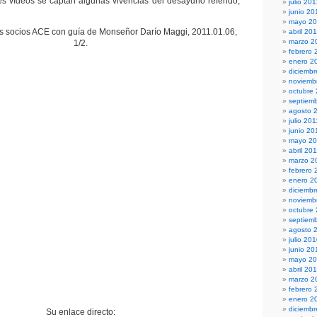
es vídeos se captan algunas vivencias del desayuno referido,
julio 20
junio 20
mayo 2
 socios ACE con guía de Monseñor Darío Maggi, 2011.01.06,
abril 20
marzo 2
1/2.
febrero 
enero 2
diciembr
noviemb
octubre
septiem
agosto 
julio 201
junio 20
mayo 20
abril 20
marzo 2
febrero 
enero 2
diciemb
noviemb
octubre
septiem
agosto 
julio 20
junio 20
mayo 2
abril 20
marzo 2
febrero 
enero 2
diciemb
Su enlace directo: