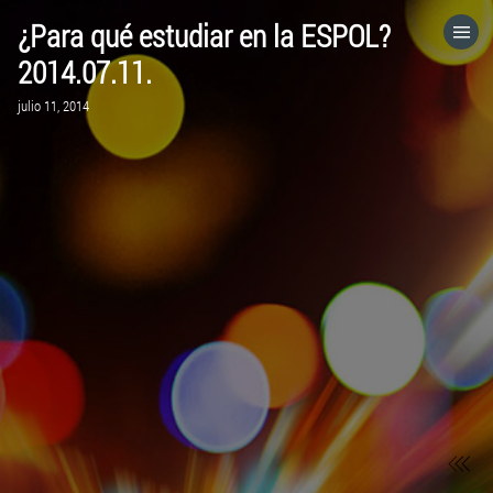
¿Para qué estudiar en la ESPOL?
HOME
2014.07.11.
julio 11, 2014
CATEGORÍAS
IR A
VISITA EL SITIO WEB