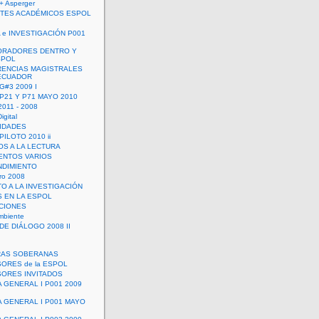
+ Asperger
TES ACADÉMICOS ESPOL
 e INVESTIGACIÓN P001
ORADORES DENTRO Y
SPOL
ENCIAS MAGISTRALES
 ECUADOR
G#3 2009 I
 P21 Y P71 MAYO 2010
011 - 2008
igital
IDADES
ILOTO 2010 ii
OS A LA LECTURA
NTOS VARIOS
DIMIENTO
ro 2008
O A LA INVESTIGACIÓN
 EN LA ESPOL
ACIONES
mbiente
DE DIÁLOGO 2008 II
RAS SOBERANAS
ORES de la ESPOL
ORES INVITADOS
A GENERAL I P001 2009
A GENERAL I P001 MAYO