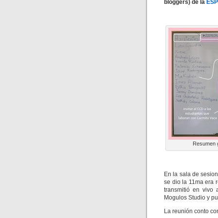
bloggers) de la
ES
Resumen g
En la sala de sesio
se dio la 11ma era r
transmitió en vivo
Mogulos Studio y pu
La reunión conto con