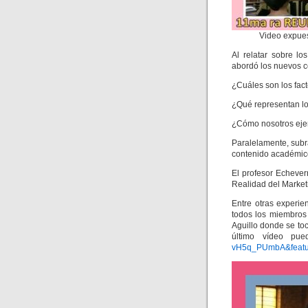
Video expues
Al relatar sobre lo
abordó los nuevos co
¿Cuáles son los fac
¿Qué representan lo
¿Cómo nosotros ejer
Paralelamente, subr
contenido académic
El profesor Echever
Realidad del Market
Entre otras experi
todos los miembros 
Aguillo donde se to
último vídeo pu
vH5q_PUmbA&featu