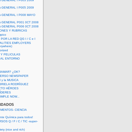
A GENERAL I P003 2009
A GENERAL I P005 2009
A GENERAL I P008 MAYO
A GENERAL P001 0CT 2008
A GENERAL P006 0CT 2008
ONES Y RUBRICAS
mpico
POR LA RED QG I / C e I
ALITIES EMPLOYERS
rywhere)
orized
 Y PELICULAS
S AL ENTORNO
RAMAR? ¿OK?
VERSO NEWSPAPER
 I y la MUSICA
BRIELA RODRÍGUEZ
CTO HÉROES
 LÍDERES
IMPLE NOW...
NDADOS
IMENTOS- CIENCIA
nte Química para todos!
OS Q / F / C / TIC -super-
ety (nice and rich)