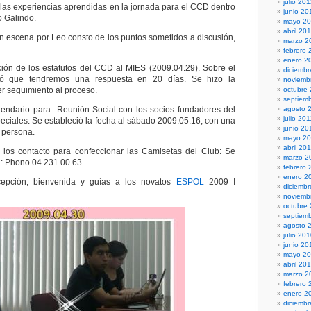
julio 20
ó las experiencias aprendidas en la jornada para el CCD dentro
junio 20
 Galindo.
mayo 2
abril 20
 escena por Leo consto de los puntos sometidos a discusión,
marzo 2
febrero 
enero 2
ión de los estatutos del CCD al MIES (2009.04.29). Sobre el
diciembr
altó que tendremos una respuesta en 20 días. Se hizo la
noviemb
r seguimiento al proceso.
octubre
septiem
alendario para Reunión Social con los socios fundadores del
agosto 
julio 201
eciales. Se estableció la fecha al sábado 2009.05.16, con una
junio 20
 persona.
mayo 20
abril 20
e los contacto para confeccionar las Camisetas del Club: Se
marzo 2
n: Phono 04 231 00 63
febrero 
enero 2
epción, bienvenida y guías a los novatos
ESPOL
2009 I
diciemb
noviemb
octubre
septiem
agosto 
julio 20
junio 20
mayo 2
abril 20
marzo 2
febrero 
enero 2
diciemb