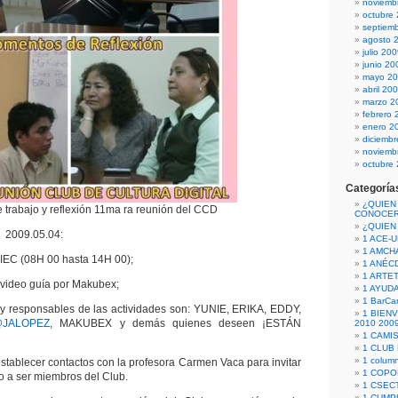
noviemb
octubre
septiem
agosto 
julio 20
junio 20
mayo 2
abril 20
marzo 2
febrero 
enero 2
diciemb
noviemb
octubre
Categoría
¿QUIEN
trabajo y reflexión 11ma ra reunión del CCD
CONOCE
¿QUIEN
s 2009.05.04:
1 ACE-
1 AMCH
FIEC (08H 00 hasta 14H 00);
1 ANÉC
1 ARTE
video guía por Makubex;
1 AYUD
1 BarCa
y responsables de las actividades son: YUNIE, ERIKA, EDDY,
1 BIEN
JALOPEZ
, MAKUBEX y demás quienes deseen ¡ESTÁN
2010 200
1 CAMI
1 CLUB
1 column
stablecer contactos con la profesora Carmen Vaca para invitar
1 COPO
o a ser miembros del Club.
1 CSECT
1 CUM