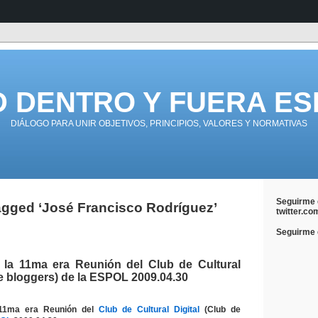
D DENTRO Y FUERA ES
DIÁLOGO PARA UNIR OBJETIVOS, PRINCIPIOS, VALORES Y NORMATIVAS
Seguirme 
agged ‘José Francisco Rodríguez’
twitter.co
Seguirme e
 la 11ma era Reunión del Club de Cultural
de bloggers) de la ESPOL 2009.04.30
 11ma era Reunión del
Club de Cultural Digital
(Club de