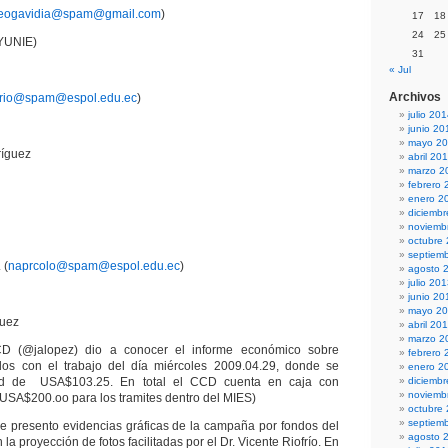
leogavidia@spam@gmail.com
)
17
18
24
25
YUNIE)
31
« Jul
Archivos
ofrio@spam@espol.edu.ec
)
julio 20
junio 20
mayo 2
ríguez
abril 20
marzo 2
febrero 
enero 2
diciemb
noviemb
octubre
septiem
 (
naprcolo@spam@espol.edu.ec
)
agosto 
julio 20
junio 20
mayo 2
guez
abril 20
marzo 2
CD (@jalopez) dio a conocer el informe económico sobre
febrero 
dos con el trabajo del día miércoles 2009.04.29, donde se
enero 2
ad de USA$103.25. En total el CCD cuenta en caja con
diciemb
noviemb
USA$200.oo para los tramites dentro del MIES)
octubre
septiem
e presento evidencias gráficas de la campaña por fondos del
agosto 
la proyección de fotos facilitadas por el Dr. Vicente Riofrío. En