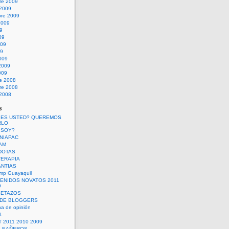
re 2009
 2009
bre 2009
2009
09
09
009
09
009
2009
009
re 2008
re 2008
 2008
s
 ES USTED? QUEREMOS
RLO
 SOY?
UNIAPAC
AM
DOTAS
TERAPIA
ANTIAS
mp Guayaquil
VENIDOS NOVATOS 2011
9
SETAZOS
 DE BLOGGERS
a de opinión
L
 2011 2010 2009
PLEAÑEROS