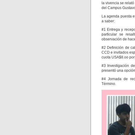
la vivencia se relat
del Campus Gustavo
La agenda puesta en
a saber:
#1 Entrega y recepc
particular se res
observación de hace
#2 Definición de c
CCD e invitados esp
cuota USA$8.oo por
#3 Investigación d
presentó una opció
#4 Jornada de rec
Término.