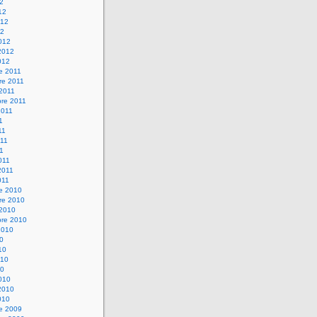
12
12
012
12
012
2012
012
e 2011
re 2011
 2011
bre 2011
2011
1
11
11
11
011
2011
011
re 2010
re 2010
 2010
bre 2010
2010
10
10
010
10
010
2010
010
re 2009