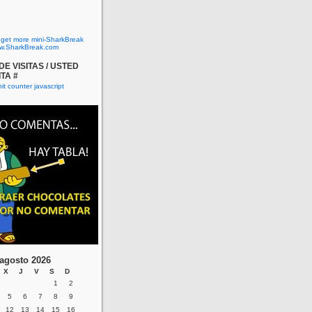
o get more mini-SharkBreak
w.SharkBreak.com
E VISITAS / USTED
ITA #
agosto 2026
X
J
V
S
D
1
2
5
6
7
8
9
12
13
14
15
16