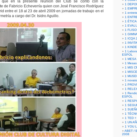
 que en la presente reunión del Club se contó con la
1 DEPO
rte de Fabricio Echeverría quien con José Francisco Rodríguez
1 EMPR
id entre el 18 al 23 de abril 2009 en jornadas de trabajo en el
1 entret
etría a cargo del Dr. Isidro Aguillo.
1 ENTR
1 ÉTICA 
1 EVAL
1 FLISO
1 GIMN
1 ICQA 
1 INVIT
1 KIND
1 Labora
ESPOL
1 MESA
1 Mesas
1 MIS 
1 MISC
1 MUSE
1 novato
1 PROV
1 RELE
1 Rendic
ESPOL
1 RESP
1 SEGU
1 SUEÑ
1 TÉCN
1 TED +
1 UN A
1 YOU 
ABET / 
2008