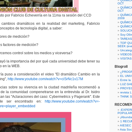
QUÍMIC
OCT
QUÍMIC
OCT
to por Fabricio Echeverría en la 11ma ra sesión del CCD
QUÍMIC
2009
QUÍMIC
s cambios dramáticos en la realidad del marketing, Fabricio
QUÍMIC
nceptos de tecnología digital, a saber:
SOLUCI
Soy Olí
tores de medición?
TAREAS 
TOP QU
s factores de medición?
SEEK (eve
Uncateg
cemos control sobre los medios y viceversa?
VIDEOS
VISITA
ayó la importancia del por qué cada universidad debe tener su
o en la WEB.
Blogroll
¿PROG
ría puso a consideración el video "El dramático Cambio en la
EL UNI
ing",
http://www.youtube.com/watch?v=ciSrNc1v17M
Entre la
LUZ GA
encias sobre su vivencia en la ciudad madrileña recomendó a
PROYE
de la comunidad compenetrarse en la entrevista al Dr. Isidro
revista
can las "Aclaraciones del caso: Cybermetrics y Pagerank". Este
THINK S
ede ser encontrado en:
http://www.youtube.com/watch?v=-
RECOME
re=player_embedded
-EXPER
POPULAR
¡Abunda
1 RECURS
AIESEC
Asia Soci