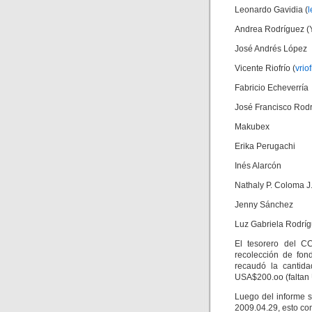
Leonardo Gavidia (
Andrea Rodríguez (
José Andrés López
Vicente Riofrío (
vri
Fabricio Echeverría
José Francisco Rod
Makubex
Erika Perugachi
Inés Alarcón
Nathaly P. Coloma J.
Jenny Sánchez
Luz Gabriela Rodrí
El tesorero del C
recolección de fon
recaudó la cantid
USA$200.oo (faltan 
Luego del informe s
2009.04.29, esto con 