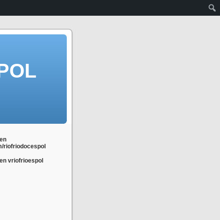
POL
en
m/riofriodocespol
n vriofrioespol