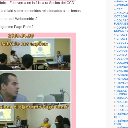
Autismo 
bricio Echeverría en la 11ma ra Sesión del CCD
AYUDAN
CEC
ía relató sobre contenidos relacionados a los temas:
CIENCIA
OCT 2008
dentro del Webometrics?
COLAB
FUERA E
algoritmo Page Rank?
CONFER
ESPOL /
CPQG I 
CPQG I
CSECT 2
Cultura D
CURIOS
CURSO P
DESAFÍ
DOCUME
EMPREN
Encuent
FOMENT
HÉROES
I INVIT
Medio A
MESAS 
TÉRMINO
MÚSICA
NUEST
PROFES
PROFES
QUÍMIC
OCT
QUÍMIC
2009