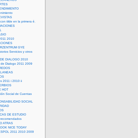
RTES
ENDIMIENTO
enimiento
EVISTAS
con tilde en la primera é.
UACIONES
L
ASIO
2011 2010
ACIONES
ERZENTRUM GYE
torios Servicios y otros
 DE DIALOGO 2010
 de Dialogo 2011 2009
CREDOS
ELANEAS
OS
s 2011 i 2010 ii
ERBIOS
X HOT
ión Social de Cuentas
ONSABILIDAD SOCIAL
RIDAD
OS
ICAS DE ESTUDIO
 recomendados
ÑO ATRAS
LOOK NICE TODAY
ESPOL 2011 2010 2009