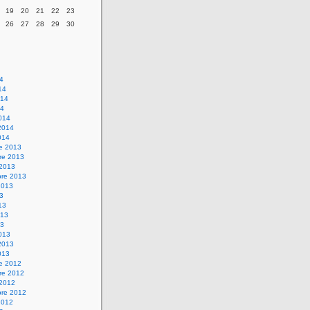
19
20
21
22
23
26
27
28
29
30
14
14
014
14
014
2014
014
re 2013
re 2013
 2013
bre 2013
2013
13
13
013
13
013
2013
013
re 2012
re 2012
 2012
bre 2012
2012