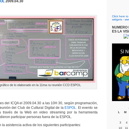
POL
2009.04.30
Click here t
widgets
-
ww
NUMERO D
ES LA VIS
ráfico de lo elaborado en la 11ma ra reunión CCD ESPOL
nes del ICQA el 2009.04.30 a las 10H 30, según programación,
eunión del Club de Cultural Digital de la
ESPOL
. El evento se
 a través de la Web en video streaming por la herramienta
L
M
dieron participar personas fuera de la ESPOL.
3
4
 la asistencia activa de los siguientes participantes:
10
11