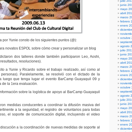
julio 20
junio 20
mayo 2
abril 20
marzo 2
febrero 
enero 2
diciembr
noviemb
octubre
 por Yunie consto de los siguientes puntos (@):
septiem
agosto 
novatos ESPOL sobre cómo crear y personalizar un blog
julio 201
junio 20
ictaron dos talleres donde también participaron Leo, Aoshi,
mayo 20
resultados, resoluciones).
abril 20
marzo 2
Yunie y Ricardo sobre el trabajo realizado, así como al
febrero 
 personas). Paralelamente, se resolvió con el dictado de la
enero 2
ida luego que tenga lugar el evento BarCamp Guayaquil 09 y
diciemb
a de la 1era evaluación.
noviemb
octubre
mación sobre la logística de apoyo al BarCamp Guayaquil
septiem
agosto 
julio 20
junio 20
didas conducentes a coordinar la difusión masiva del
mayo 2
tinente a la seguridad, el registro de voluntarios para todas
abril 20
eso, el soporte de comunicación digital, incluyendo el video
marzo 2
febrero 
enero 2
cución a la coordinación de nuevas medidas de soporte al
diciemb