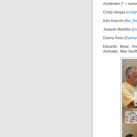
Asistentes (* = nue
Cindy Vargas (
cind
Inés Alarcón (
the_f
Joaquín Mantilla (
jm
Danny Ávila (
Danny
Eduardo Bejar, An
Andrade, Max Souffr