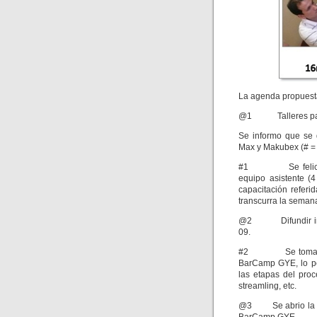
La agenda propuesta
@1 Talleres para 
Se informo que se d
Max y Makubex (# = 
#1 Se felicito a 
equipo asistente (4
capacitación refer
transcurra la seman
@2 Difundir infor
09.
#2 Se tomaron me
BarCamp GYE, lo per
las etapas del proc
streamling, etc.
@3 Se abrio la dis