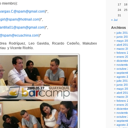
vo miembro):
17
18
24
25
yvargas.C@spam@gmail.com
)*,
31
rogirl@spam@hotmail.com
)*,
« Jul
antilla01@spam@gmail.com
)*,
Archivos
julio 20
@spam@ecuachina.com
)*
junio 20
mayo 2
drea Rodríguez, Leo Gavidia, Ricardo Cedeño, Makubex
abril 20
iau y Vicente Riofrío.
marzo 2
febrero 
enero 2
diciemb
noviemb
octubre
septiem
agosto 
julio 20
junio 20
mayo 2
abril 20
marzo 2
febrero 
enero 2
diciemb
noviemb
octubre
septiem
agosto 