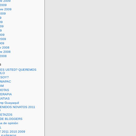
re 2009
 2009
bre 2009
2009
09
09
009
09
009
2009
009
re 2008
re 2008
 2008
s
 ES USTED? QUEREMOS
RLO
 SOY?
UNIAPAC
AM
DOTAS
TERAPIA
ANTIAS
mp Guayaquil
VENIDOS NOVATOS 2011
9
SETAZOS
 DE BLOGGERS
a de opinión
L
 2011 2010 2009
PLEAÑEROS