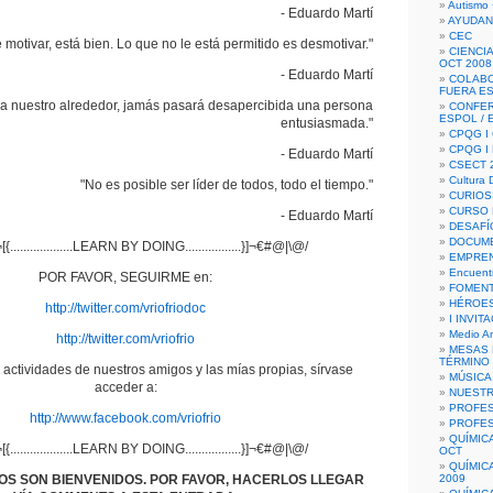
Autismo 
- Eduardo Martí
AYUDAN
CEC
 motivar, está bien. Lo que no le está permitido es desmotivar."
CIENCIA
OCT 2008
- Eduardo Martí
COLAB
FUERA E
 nuestro alrededor, jamás pasará desapercibida una persona
CONFER
ESPOL /
entusiasmada."
CPQG I 
CPQG I
- Eduardo Martí
CSECT 2
Cultura D
"No es posible ser líder de todos, todo el tiempo."
CURIOS
CURSO P
- Eduardo Martí
DESAFÍ
DOCUME
...................LEARN BY DOING.................}]¬€#@|\@/
EMPREN
Encuent
POR FAVOR, SEGUIRME en:
FOMENT
HÉROES
http://twitter.com/vriofriodoc
I INVIT
Medio A
http://twitter.com/vriofrio
MESAS 
TÉRMINO
 actividades de nuestros amigos y las mías propias, sírvase
MÚSICA
acceder a:
NUEST
PROFES
http://www.facebook.com/vriofrio
PROFES
QUÍMIC
...................LEARN BY DOING.................}]¬€#@|\@/
OCT
QUÍMIC
OS SON BIENVENIDOS. POR FAVOR, HACERLOS LLEGAR
2009