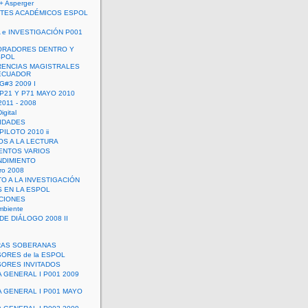
+ Asperger
TES ACADÉMICOS ESPOL
 e INVESTIGACIÓN P001
ORADORES DENTRO Y
SPOL
ENCIAS MAGISTRALES
 ECUADOR
G#3 2009 I
 P21 Y P71 MAYO 2010
011 - 2008
igital
IDADES
ILOTO 2010 ii
OS A LA LECTURA
NTOS VARIOS
DIMIENTO
ro 2008
O A LA INVESTIGACIÓN
 EN LA ESPOL
ACIONES
mbiente
DE DIÁLOGO 2008 II
RAS SOBERANAS
ORES de la ESPOL
ORES INVITADOS
A GENERAL I P001 2009
A GENERAL I P001 MAYO