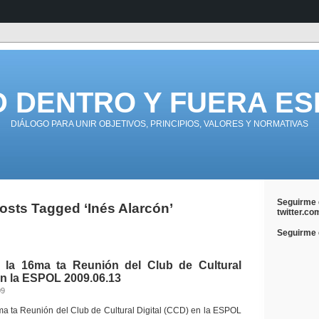
D DENTRO Y FUERA ES
DIÁLOGO PARA UNIR OBJETIVOS, PRINCIPIOS, VALORES Y NORMATIVAS
Seguirme 
osts Tagged ‘Inés Alarcón’
twitter.co
Seguirme e
 la 16ma ta Reunión del Club de Cultural
en la ESPOL 2009.06.13
09
ma ta Reunión del Club de Cultural Digital (CCD) en la ESPOL