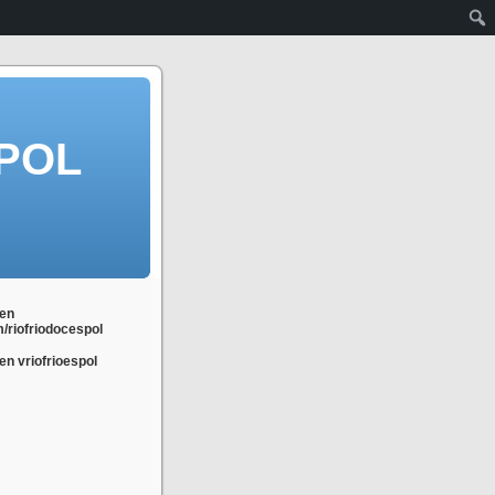
POL
en
m/riofriodocespol
n vriofrioespol