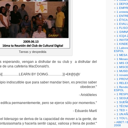
1 DEPO
1 EMPR
1 entret
1 ENTR
1 ÉTICA 
1 EVAL
1 FLISO
1 GIMN
1 ICQA 
1 INVIT
1 KIND
1 Labora
ESPOL
Tareas y despedida
1 MESA
1 Mesas
 esperando, vengan a disfrutar de su club y a disfrutar del
1 MIS 
e de una cafeteria MacDonald's.
1 MISC
1 MUSE
...................LEARN BY DOING.................}]¬€#@|\@/
1 novato
1 PROV
cipio indiscutible que para saber mandar bien, es preciso saber
1 RELE
obedecer."
1 Rendic
ESPOL
1 RESP
- Aristóteles
1 SEGU
1 SUEÑ
e edifica permanentemente, pero se ejerce sólo por momentos."
1 TÉCN
1 TED +
- Eduardo Martí
1 UN A
1 YOU 
el liderazgo se deriva de la capacidad de mover a la gente, de
ABET / 
 entusiasmarla y hacerla sentir capaz, valiosa y llena de poder."
2008