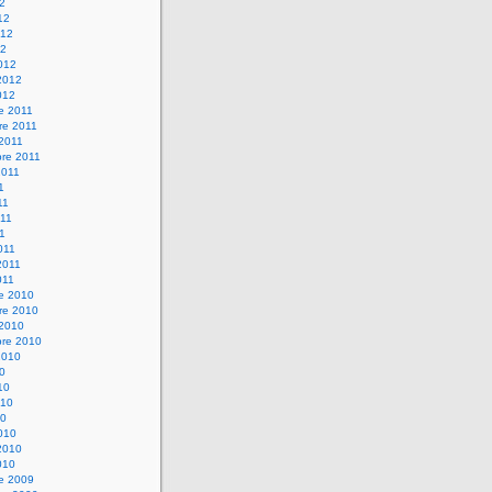
12
12
012
12
012
2012
012
e 2011
re 2011
 2011
bre 2011
2011
1
11
11
11
011
2011
011
re 2010
re 2010
 2010
bre 2010
2010
10
10
010
10
010
2010
010
re 2009