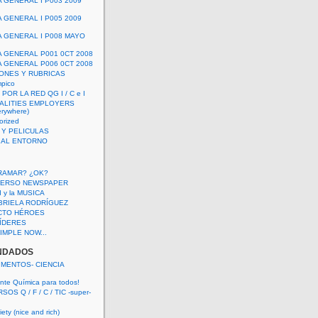
A GENERAL I P003 2009
A GENERAL I P005 2009
A GENERAL I P008 MAYO
A GENERAL P001 0CT 2008
A GENERAL P006 0CT 2008
ONES Y RUBRICAS
mpico
POR LA RED QG I / C e I
ALITIES EMPLOYERS
rywhere)
orized
 Y PELICULAS
S AL ENTORNO
RAMAR? ¿OK?
VERSO NEWSPAPER
 I y la MUSICA
BRIELA RODRÍGUEZ
CTO HÉROES
 LÍDERES
IMPLE NOW...
NDADOS
IMENTOS- CIENCIA
nte Química para todos!
OS Q / F / C / TIC -super-
ety (nice and rich)