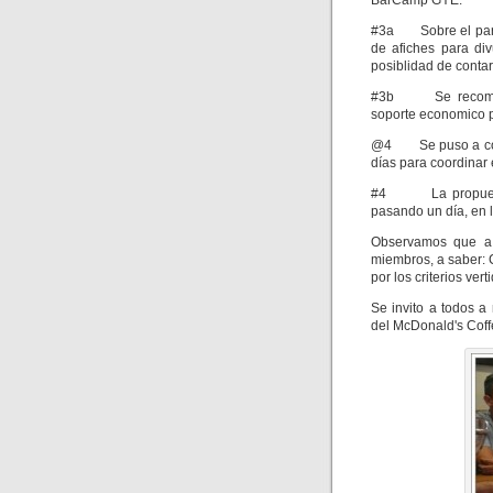
BarCamp GYE.
#3a Sobre el parti
de afiches para div
posiblidad de contar
#3b Se recomendo
soporte economico pa
@4 Se puso a cons
días para coordinar
#4 La propuesta f
pasando un día, en l
Observamos que a l
miembros, a saber: C
por los criterios vert
Se invito a todos a
del McDonald's Coffe