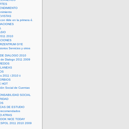
RTES
ENDIMIENTO
enimiento
EVISTAS
con tilde en la primera é.
UACIONES
L
ASIO
2011 2010
ACIONES
ERZENTRUM GYE
torios Servicios y otros
 DE DIALOGO 2010
 de Dialogo 2011 2009
CREDOS
ELANEAS
OS
s 2011 i 2010 ii
ERBIOS
X HOT
ión Social de Cuentas
ONSABILIDAD SOCIAL
RIDAD
OS
ICAS DE ESTUDIO
 recomendados
ÑO ATRAS
LOOK NICE TODAY
ESPOL 2011 2010 2009