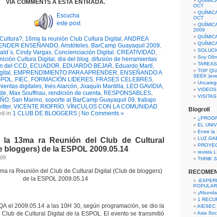
QUÍMIC
VÍA COMMENTS A ESTA ENTRADA.
OCT
QUÍMIC
Escucha
OCT
este post
QUÍMIC
2009
QUÍMIC
Cultura?
,
16ma ta reunión Club Cultura Digital
,
ANDREA
QUÍMIC
ENDER ENSEÑANDO
,
Aristóteles
,
BarCamp Guayaquil 2009
,
SOLUCI
ald`s
,
Cindy Vargas
,
Concienciación Digital
,
CREATIVIDAD
,
Soy Olí
nición Cultura Digital
,
dia del blog
,
difusión de herramientas
TAREAS 
ón del CCD
,
ECUADOR
,
EDUARDO BEJAR
,
Eduardo Martí
,
TOP QU
ital
,
EMPRENDIMIENTO PARA APRENDER
,
ENSEÑANDO A
SEEK (eve
SPOL
,
FIEC
,
FORMACIÓN LIDERES
,
FRASES CELEBRES
,
Uncateg
ientas digitales
,
Inés Alarcón
,
Joaquín Mantilla
,
LEO GAVIDIA
,
VIDEOS
de
,
Max Souffriau
,
rendición de cuenta
,
RESPONSABLES
,
VISITA
EÑO
,
San Marino
,
soporte al BarCamp Guayaquil 09
,
trabajo
itter
,
VICENTE RIOFRÍO
,
VÍNCULOS CON LA COMUNIDAD
Blogroll
ed in
1 CLUB DE BLOGGERS
|
No Comments »
¿PROG
EL UNI
Entre la
LUZ GA
 la 13ma ra Reunión del Club de Cultural
PROYE
de bloggers) de la ESPOL 2009.05.14
revista
009
THINK S
ma ra Reunión del Club de Cultural Digital (Club de bloggers)
RECOME
de la ESPOL 2009.05.14
-EXPER
POPULAR
¡Abunda
1 RECURS
CQA el 2009.05.14 a las 10H 30, según programación, se dio la
AIESEC
 Club de Cultural Digital de la ESPOL. El evento se transmitió
Asia Soci