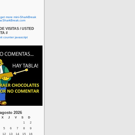
o get more mini-SharkBreak
w.SharkBreak.com
E VISITAS / USTED
ITA #
agosto 2026
X
J
V
S
D
1
2
5
6
7
8
9
12
13
14
15
16