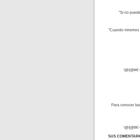
"Si no puede
"Cuando miremos a
\@/|@#€¬[{
Para conocer las
\@/|@#€¬[{
SUS COMENTARI