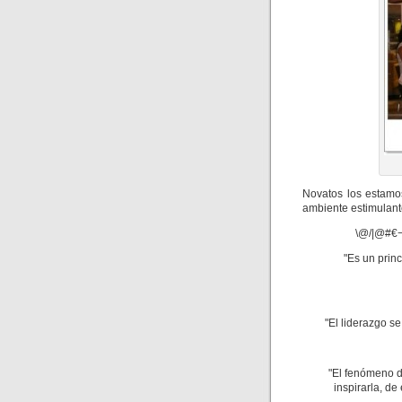
Novatos los estamos
ambiente estimulant
\@/|@#€¬[{
"Es un prin
"El liderazgo s
"El fenómeno d
inspirarla, de