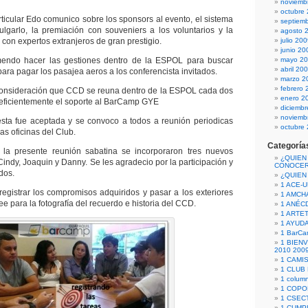
noviemb
octubre
cular Edo comunico sobre los sponsors al evento, el sistema
septiem
ulgarlo, la premiación con souveniers a los voluntarios y la
agosto 
 con expertos extranjeros de gran prestigio.
julio 20
junio 20
 hacer las gestiones dentro de la ESPOL para buscar
mayo 2
abril 20
ra pagar los pasajea aeros a los conferencista invitados.
marzo 2
febrero 
ideración que CCD se reuna dentro de la ESPOL cada dos
enero 2
 eficientemente el soporte al BarCamp GYE
diciemb
noviemb
ue aceptada y se convoco a todos a reunión periodicas
octubre
as oficinas del Club.
Categoría
a presente reunión sabatina se incorporaron tres nuevos
¿QUIEN
indy, Joaquin y Danny. Se les agradecio por la participación y
CONOCE
idos.
¿QUIEN
1 ACE-
 registrar los compromisos adquiridos y pasar a los exteriores
1 AMCH
e para la fotografía del recuerdo e historia del CCD.
1 ANÉC
1 ARTE
1 AYUD
1 BarCa
1 BIEN
2010 200
1 CAMI
1 CLUB
1 column
1 COPO
1 CSECT
1 CUM