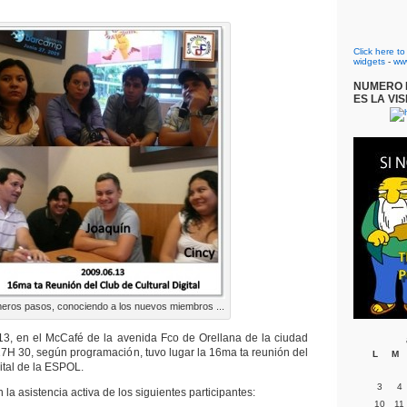
Click here t
widgets
-
ww
NUMERO D
ES LA VIS
meros pasos, conociendo a los nuevos miembros ...
13, en el McCafé de la avenida Fco de Orellana de la ciudad
17H 30, según programación, tuvo lugar la 16ma ta reunión del
L
M
ital de la ESPOL.
3
4
 la asistencia activa de los siguientes participantes:
10
11