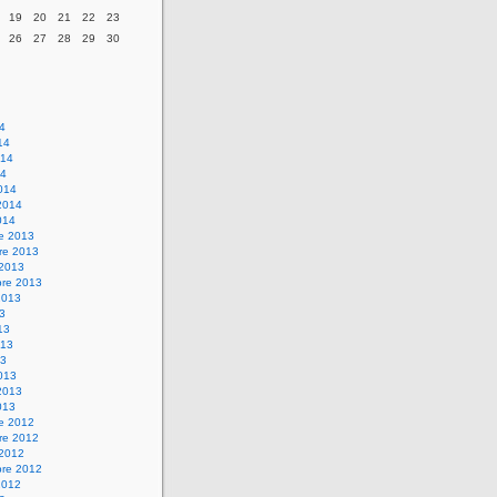
19
20
21
22
23
26
27
28
29
30
14
14
014
14
014
2014
014
re 2013
re 2013
 2013
bre 2013
2013
13
13
013
13
013
2013
013
re 2012
re 2012
 2012
bre 2012
2012