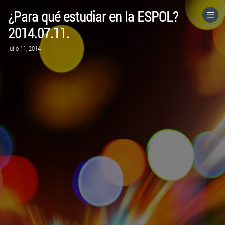
¿Para qué estudiar en la ESPOL?
HOME
2014.07.11.
julio 11, 2014
CATEGORÍAS
IR A
VISITA EL SITIO WEB