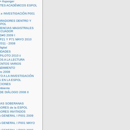
+ Asperger
TES ACADÉMICOS ESPOL
 e INVESTIGACIÓN P001
ORADORES DENTRO Y
SPOL
ENCIAS MAGISTRALES
 ECUADOR
G#3 2009 I
 P21 Y P71 MAYO 2010
011 - 2008
igital
IDADES
ILOTO 2010 ii
OS A LA LECTURA
NTOS VARIOS
DIMIENTO
ro 2008
O A LA INVESTIGACIÓN
 EN LA ESPOL
ACIONES
mbiente
DE DIÁLOGO 2008 II
RAS SOBERANAS
ORES de la ESPOL
ORES INVITADOS
A GENERAL I P001 2009
A GENERAL I P001 MAYO