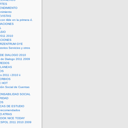
RTES
ENDIMIENTO
enimiento
EVISTAS
con tilde en la primera é.
UACIONES
L
ASIO
2011 2010
ACIONES
ERZENTRUM GYE
torios Servicios y otros
 DE DIALOGO 2010
 de Dialogo 2011 2009
CREDOS
ELANEAS
OS
s 2011 i 2010 ii
ERBIOS
X HOT
ión Social de Cuentas
ONSABILIDAD SOCIAL
RIDAD
OS
ICAS DE ESTUDIO
 recomendados
ÑO ATRAS
LOOK NICE TODAY
ESPOL 2011 2010 2009