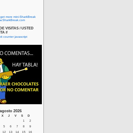
o get more mini-SharkBreak
w.SharkBreak.com
E VISITAS / USTED
ITA #
agosto 2026
X
J
V
S
D
1
2
5
6
7
8
9
12
13
14
15
16