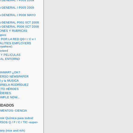
A GENERAL I P003 2009
A GENERAL I P005 2009
A GENERAL I P008 MAYO
A GENERAL P001 0CT 2008
A GENERAL P006 0CT 2008
ONES Y RUBRICAS
mpico
POR LA RED QG I / C e I
ALITIES EMPLOYERS
rywhere)
orized
 Y PELICULAS
S AL ENTORNO
RAMAR? ¿OK?
VERSO NEWSPAPER
 I y la MUSICA
BRIELA RODRÍGUEZ
CTO HÉROES
 LÍDERES
IMPLE NOW...
NDADOS
IMENTOS- CIENCIA
nte Química para todos!
OS Q / F / C / TIC -super-
ety (nice and rich)