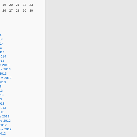
19
20
21
22
23
26
27
28
29
30
14
14
014
14
014
2014
014
re 2013
re 2013
 2013
bre 2013
2013
13
13
013
13
013
2013
013
re 2012
re 2012
 2012
bre 2012
2012