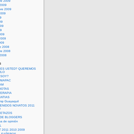
re 2009
 2009
bre 2009
2009
09
09
009
09
009
2009
009
re 2008
re 2008
 2008
s
 ES USTED? QUEREMOS
RLO
 SOY?
UNIAPAC
AM
DOTAS
TERAPIA
ANTIAS
mp Guayaquil
VENIDOS NOVATOS 2011
9
SETAZOS
 DE BLOGGERS
a de opinión
L
 2011 2010 2009
PLEAÑEROS