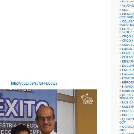
Autismo 
AYUDAN
CEC
CIENCIA
OCT 2008
COLAB
FUERA E
CONFER
ESPOL /
CPQG I 
CPQG I
CSECT 2
Cultura D
CURIOS
CURSO P
DESAFÍ
DOCUME
EMPREN
Encuent
FOMENT
HÉROES
http://youtu.be/spNjFHJJdws
I INVIT
Medio A
MESAS 
TÉRMINO
MÚSICA
NUEST
PROFES
PROFES
QUÍMIC
OCT
QUÍMIC
2009