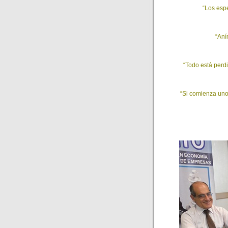
“Los espe
“Aní
“Todo está perd
“Si comienza uno