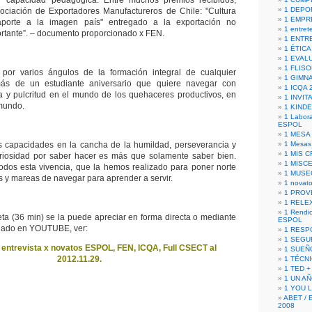
r capacidad pedagógica. Entre muchos premios recibidos,
1 DEPO
sociación de Exportadores Manufactureros de Chile: "Cultura
1 EMPR
orte a la imagen país" entregado a la exportación no
1 entret
ortante”. – documento proporcionado x FEN.
1 ENTR
1 ÉTICA 
1 EVAL
1 FLISO
 por varios ángulos de la formación integral de cualquier
1 GIMN
más de un estudiante aniversario que quiere navegar con
1 ICQA 
a y pulcritud en el mundo de los quehaceres productivos, en
1 INVIT
 mundo.
1 KIND
1 Labora
ESPOL
1 MESA
s capacidades en la cancha de la humildad, perseverancia y
1 Mesas
1 MIS 
riosidad por saber hacer es más que solamente saber bien.
1 MISC
os esta vivencia, que la hemos realizado para poner norte
1 MUSE
s y mareas de navegar para aprender a servir.
1 novato
1 PROV
1 RELE
1 Rendic
eta (36 min) se la puede apreciar en forma directa o mediante
ESPOL
onado en YOUTUBE, ver:
1 RESP
1 SEGU
 entrevista x novatos ESPOL, FEN, ICQA, Full CSECT al
1 SUEÑ
2012.11.29.
1 TÉCN
1 TED +
1 UN A
1 YOU 
ABET / 
2008