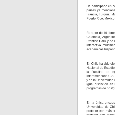
Ha participado en c
países ya mencionad
Francia, Turquía, M
Puerto Rico, México,
Es autor de 19 libr
Colombia, Argenti
Prentice Hall) y de
interactivo multim
académicos hispanoa
En Chile ha sido ele
Nacional de Estudio
la Facultad de In
interamericano CIAP
y en la Universidad 
igual distinción en
programas de postg
En la única encues
Universidad de Chil
profesor con más co