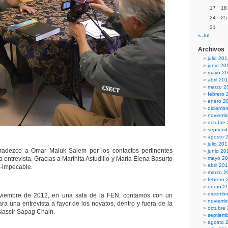
17
18
24
25
31
« Jul
Archivos
julio 20
junio 20
mayo 2
abril 20
marzo 2
febrero 
enero 2
diciemb
noviemb
octubre
septiem
agosto 
julio 20
gradezco a Omar Maluk Salem por los contactos pertinentes
junio 20
a entrevista. Gracias a Marthita Astudillo y María Elena Basurto
mayo 2
abril 20
 –impecable.
marzo 2
febrero 
enero 2
diciemb
viembre de 2012, en una sala de la FEN, contamos con un
noviemb
ra una entrevista a favor de los novatos, dentro y fuera de la
octubre
Nassir Sapag Chain.
septiem
agosto 