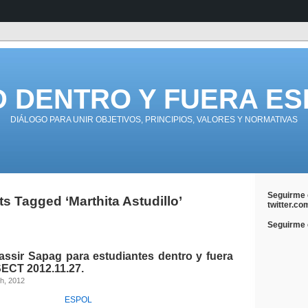
D DENTRO Y FUERA ES
DIÁLOGO PARA UNIR OBJETIVOS, PRINCIPIOS, VALORES Y NORMATIVAS
Seguirme 
s Tagged ‘Marthita Astudillo’
twitter.co
Seguirme e
assir Sapag para estudiantes dentro y fuera
SECT 2012.11.27.
th, 2012
ESPOL