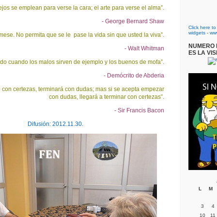
jos se emplean para verse la cara; el arte para verse el alma”.
- George Bernard Shaw
Click here t
widgets
-
ww
mese. No permita que se le pase la vida sin que usted la viva”.
NUMERO D
- Walt Whitman
ES LA VIS
ido cuando los malos sirven de ejemplo y los buenos de mofa”.
- Demócrito de Abderia
 con certezas, terminará con dudas; mas si se acepta empezar
con dudas, llegará a terminar con certezas”.
- Sir Francis Bacon
Difusión: 2012.11.30.
L
M
3
4
10
11