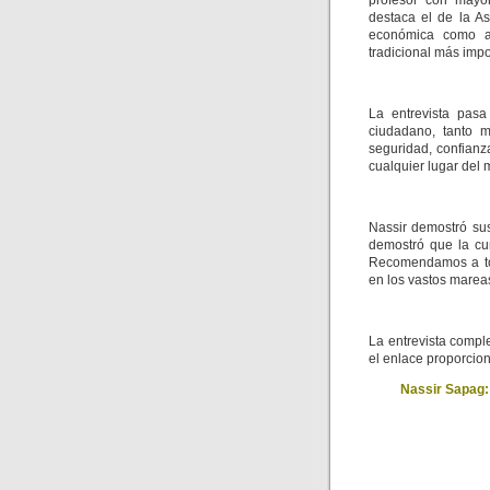
profesor con mayo
destaca el de la A
económica como ap
tradicional más imp
La entrevista pasa
ciudadano, tanto 
seguridad, confianz
cualquier lugar del
Nassir demostró su
demostró que la cu
Recomendamos a tod
en los vastos marea
La entrevista compl
el enlace proporci
Nassir Sapag: