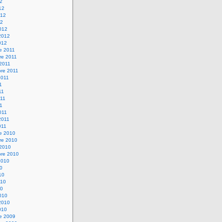
12
12
012
12
012
2012
012
e 2011
re 2011
 2011
bre 2011
2011
1
11
11
11
011
2011
011
re 2010
re 2010
 2010
bre 2010
2010
10
10
010
10
010
2010
010
re 2009