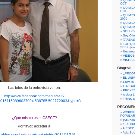
QUÍMIC
OCT
QUÍMIC
OCT
QUÍMIC
2009
QUÍMIC
QUÍMIC
SOLUCI
Soy Olí
TAREAS 
TOP QU
SEEK (eve
Uncateg
VIDEOS
VISITA
Blogroll
¿PROG
EL UNI
Entre la
LUZ GA
Las fotos de la entrevista ver en:
PROYE
revista
http://www.facebook.com/media/set/?
THINK S
10151150898037004.538785.502772003&type=3
RECOME
-EXPER
POPULAR
¿Qué mismo es el CSECT?
¡Abunda
1 RECURS
Por favor, acceder a:
AIESEC
Asia Soci
p://blog.espol.edu.ec/vicenteriofrio/2012/01/15/