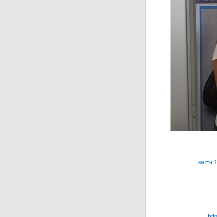
set=a.
htt