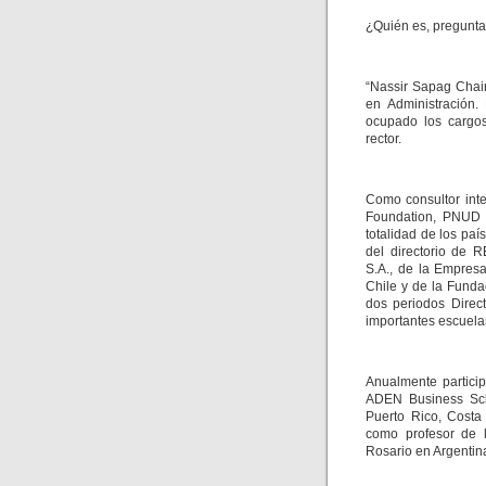
¿Quién es, pregunta 
“Nassir Sapag Chain
en Administración.
ocupado los cargos
rector.
Como consultor inte
Foundation, PNUD y
totalidad de los pa
del directorio de R
S.A., de la Empres
Chile y de la Funda
dos periodos Direc
importantes escuela
Anualmente partici
ADEN Business Sch
Puerto Rico, Costa
como profesor de 
Rosario en Argentin