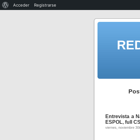
Acceder
Registrarse
RE
Post
Entrevista a N
ESPOL, full C
viernes, noviembre 30