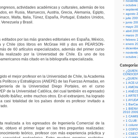
noviemb
octubre
ongresos, actividades académicas y culturales, además de los
septiem
os, en Rusia, Marruecos, Austria, Grecia, Alemania, Egipto,
agosto 
ónaco, Malta, Italia, Túnez, España, Portugal, Estados Unidos,
julio 20
 Venezuela y Brasil.
junio 20
mayo 2
abril 20
marzo 2
os editados por las más grandes editoriales en España, México,
febrero 
na y Chile (dos libros en McGraw Hill y dos en PEARSON-
enero 2
diciemb
 más de 60 artículos especializados, además del primer curso
noviemb
edia realizado por la Universidad de Chile. Es uno de los
octubre
mericanos más citado en la bibliografía especializada.
Categoría
¿QUIEN
CONOCE
gido el mejor profesor en la Universidad de Chile, la Academia
¿QUIEN
s Políticos y Estratégicos (ANEPE) de las Fuerzas Armadas, en
1 ACE-
geniería de la Universidad Diego Portales, en el curso
1 AMCH
EP de la Universidad Católica, del cual también es egresado)
1 ANÉC
Adolfo Ibáñez, entre muchos otros. En el extranjero, ha logrado
1 ARTE
1 AYUD
 la casi totalidad de los países donde es profesor invitado a
1 BarCa
rado.
1 BIEN
2010 200
1 CAMI
1 CLUB
ta realizada a los egresados de Ingeniería Comercial de la
1 column
e, obtuvo el primer lugar en las tres preguntas realizadas:
1 COPO
nocimiento teórico, profesor con más experiencia práctica y
1 CSECT
1 CUM