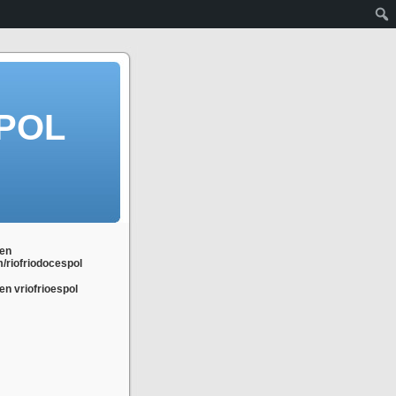
POL
en
m/riofriodocespol
n vriofrioespol