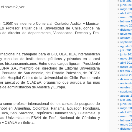
julio 20
junio 20
el novato?, ver:
mayo 2
abril 20
marzo 2
febrero 
 (1950) es Ingeniero Comercial, Contador Auditor y Magíster
enero 2
 Es Profesor Titular de la Universidad de Chile, donde ha
diciembr
 de director de departamento, Vicedecano, Decano y Pro-
noviemb
octubre
septiem
agosto 
julio 201
rnacional ha trabajado para el BID, OEA, IICA, Interamerican
junio 20
 consultor de instituciones públicas y privadas en la casi
mayo 20
abril 20
íses hispanoamericanos. Entre otros cargos figuran: Presidente
marzo 2
EUNA S.A., miembro del directorio de Editorial Universitaria
febrero 
a Portuaria de San Antonio, del Estadio Palestino, de REFAX
enero 2
ción Hospital Clínico de la Universidad de Chile. Fue durante
diciemb
tor Ejecutivo de CLADEA, organismo que agrupa a las más
noviemb
s de administración de América y Europa.
octubre
septiem
agosto 
julio 20
pa como profesor internacional de los cursos de posgrado de
junio 20
ool en Argentina, Colombia, Panamá, Ecuador, Honduras,
mayo 2
abril 20
 Rica, San Salvador, República Dominicana y Guatemala; y
marzo 2
las Universidades ESAN de Perú, Nacional de Córdoba y
febrero 
a y CEMLA en Bolivia.
enero 2
diciemb