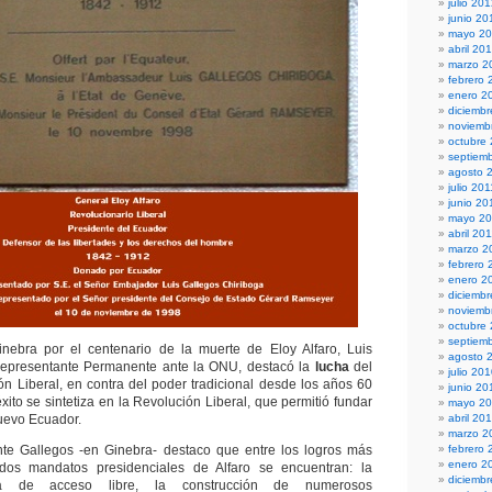
julio 20
junio 20
mayo 2
abril 20
marzo 2
febrero 
enero 2
diciembr
noviemb
octubre
septiem
agosto 
julio 201
junio 20
mayo 20
abril 20
marzo 2
febrero 
enero 2
diciemb
noviemb
octubre
septiem
nebra por el centenario de la muerte de Eloy Alfaro, Luis
agosto 
Representante Permanente ante la ONU, destacó la
lucha
del
julio 20
ión Liberal, en contra del poder tradicional desde los años 60
junio 20
éxito se sintetiza en la Revolución Liberal, que permitió fundar
mayo 2
uevo Ecuador.
abril 20
marzo 2
nte Gallegos -en Ginebra- destaco que entre los logros más
febrero 
enero 2
dos mandatos presidenciales de Alfaro se encuentran: la
diciemb
ita de acceso libre, la construcción de numerosos