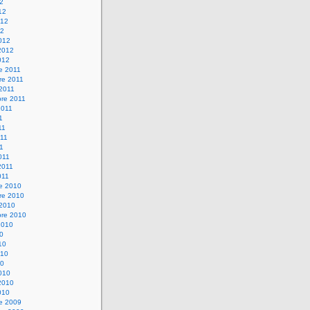
12
12
012
12
012
2012
012
e 2011
re 2011
 2011
bre 2011
2011
1
11
11
11
011
2011
011
re 2010
re 2010
 2010
bre 2010
2010
10
10
010
10
010
2010
010
re 2009