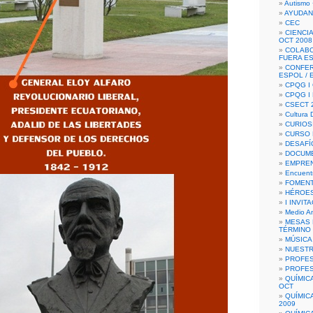
Autismo 
AYUDAN
CEC
CIENCIA
OCT 2008
COLAB
FUERA E
CONFER
ESPOL /
CPQG I 
CPQG I
CSECT 2
Cultura D
CURIOS
CURSO P
DESAFÍ
DOCUME
EMPREN
Encuent
FOMENT
HÉROES
I INVIT
Medio A
MESAS 
TÉRMINO
MÚSICA
NUEST
PROFES
PROFES
QUÍMIC
OCT
QUÍMIC
2009