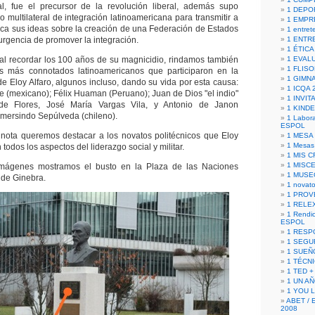
al, fue el precursor de la revolución liberal, además supo
1 DEPO
 multilateral de integración latinoamericana para transmitir a
1 EMPR
poca sus ideas sobre la creación de una Federación de Estados
1 entret
urgencia de promover la integración.
1 ENTR
1 ÉTICA 
al recordar los 100 años de su magnicidio, rindamos también
1 EVAL
1 FLISO
 más connotados latinoamericanos que participaron en la
1 GIMN
de Eloy Alfaro, algunos incluso, dando su vida por esta causa:
1 ICQA 
 (mexicano); Félix Huaman (Peruano); Juan de Dios "el indio"
1 INVIT
ade Flores, José María Vargas Vila, y Antonio de Janon
1 KIND
umersindo Sepúlveda (chileno).
1 Labora
ESPOL
 nota queremos destacar a los novatos politécnicos que Eloy
1 MESA
1 Mesas
n todos los aspectos del liderazgo social y militar.
1 MIS 
1 MISC
imágenes mostramos el busto en la Plaza de las Naciones
1 MUSE
 de Ginebra.
1 novato
1 PROV
1 RELE
1 Rendic
ESPOL
1 RESP
1 SEGU
1 SUEÑ
1 TÉCN
1 TED +
1 UN A
1 YOU 
ABET / 
2008