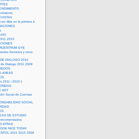
RTES
ENDIMIENTO
enimiento
EVISTAS
con tilde en la primera é.
UACIONES
L
ASIO
2011 2010
ACIONES
ERZENTRUM GYE
torios Servicios y otros
 DE DIALOGO 2010
 de Dialogo 2011 2009
CREDOS
ELANEAS
OS
s 2011 i 2010 ii
ERBIOS
X HOT
ión Social de Cuentas
ONSABILIDAD SOCIAL
RIDAD
OS
ICAS DE ESTUDIO
 recomendados
ÑO ATRAS
LOOK NICE TODAY
ESPOL 2011 2010 2009