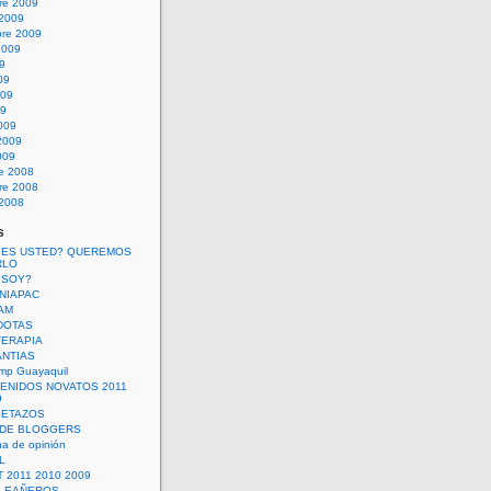
re 2009
 2009
bre 2009
2009
09
09
009
09
009
2009
009
re 2008
re 2008
 2008
s
 ES USTED? QUEREMOS
RLO
 SOY?
UNIAPAC
AM
DOTAS
TERAPIA
ANTIAS
mp Guayaquil
VENIDOS NOVATOS 2011
9
SETAZOS
 DE BLOGGERS
a de opinión
L
 2011 2010 2009
PLEAÑEROS