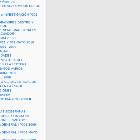
+ Asperger
TES ACADÉMICOS ESPOL
 e INVESTIGACIÓN P001
ORADORES DENTRO Y
SPOL
ENCIAS MAGISTRALES
 ECUADOR
G#3 2009 I
 P21 Y P71 MAYO 2010
011 - 2008
igital
IDADES
ILOTO 2010 ii
OS A LA LECTURA
NTOS VARIOS
DIMIENTO
ro 2008
O A LA INVESTIGACIÓN
 EN LA ESPOL
ACIONES
mbiente
DE DIÁLOGO 2008 II
RAS SOBERANAS
ORES de la ESPOL
ORES INVITADOS
A GENERAL I P001 2009
A GENERAL I P001 MAYO