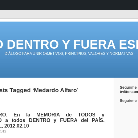
D DENTRO Y FUERA ES
DIÁLOGO PARA UNIR OBJETIVOS, PRINCIPIOS, VALORES Y NORMATIVAS
Seguirme 
sts Tagged ‘Medardo Alfaro’
twitter.co
Seguirme e
RO: En la MEMORIA de TODOS y
 a todos DENTRO y FUERA del PAÍS.
, 2012.02.10
 2012