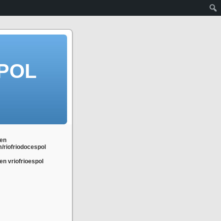
POL
en
m/riofriodocespol
n vriofrioespol