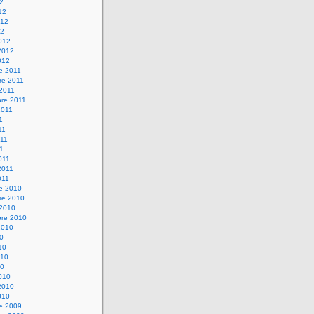
12
12
012
12
012
2012
012
e 2011
re 2011
 2011
bre 2011
2011
1
11
11
11
011
2011
011
re 2010
re 2010
 2010
bre 2010
2010
10
10
010
10
010
2010
010
re 2009