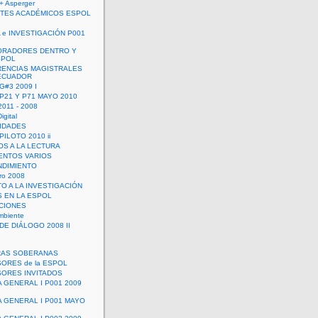
+ Asperger
TES ACADÉMICOS ESPOL
 e INVESTIGACIÓN P001
ORADORES DENTRO Y
SPOL
ENCIAS MAGISTRALES
 ECUADOR
G#3 2009 I
 P21 Y P71 MAYO 2010
011 - 2008
igital
IDADES
ILOTO 2010 ii
OS A LA LECTURA
NTOS VARIOS
DIMIENTO
ro 2008
O A LA INVESTIGACIÓN
 EN LA ESPOL
ACIONES
mbiente
DE DIÁLOGO 2008 II
RAS SOBERANAS
ORES de la ESPOL
ORES INVITADOS
A GENERAL I P001 2009
A GENERAL I P001 MAYO