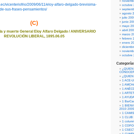
noviemb
u.ec/vicenteriofrio/2009/06/11/eloy-alfaro-delgado-brevisima-
octubre
-de-sus-frases-pensamientos/
septiem
agosto 
julio 20
(C)
junio 20
mayo 2
abril 20
da y muerte General Eloy Alfaro Delgado / ANIVERSARIO
marzo 2
REVOLUCIÓN LIBERAL, 1895.06.05
febrero 
enero 2
diciemb
noviemb
octubre
Categoría
¿QUIEN
CONOCE
¿QUIEN
1 ACE-
1 AMCH
1 ANÉC
1 ARTE
1 AYUD
1 BarCa
1 BIEN
2010 200
1 CAMI
1 CLUB
1 column
1 COPO
1 CSECT
1 CUM