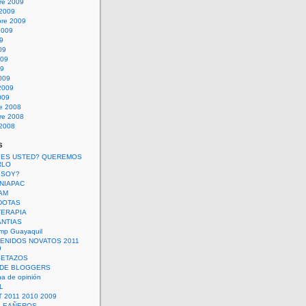
re 2009
 2009
bre 2009
2009
09
09
009
09
009
2009
009
re 2008
re 2008
 2008
s
 ES USTED? QUEREMOS
RLO
 SOY?
UNIAPAC
AM
DOTAS
TERAPIA
ANTIAS
mp Guayaquil
VENIDOS NOVATOS 2011
9
SETAZOS
 DE BLOGGERS
a de opinión
L
 2011 2010 2009
PLEAÑEROS