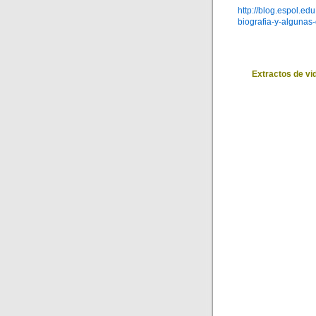
http://blog.espol.ed
biografia-y-algunas
Extractos de vi