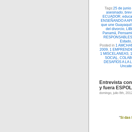
Tags:
25 de junio
asesinado
,
brev
ECUADOR
,
educac
ENSEÑANDO A A
que une Guayaquil
del divorcio
,
LI
Panamá
,
Pensamie
RESPONSABLE
Estado
Posted in
1 AMCHA
2009
,
1 EMPRENDI
1 MISCELANEAS
,
SOCIAL
,
COLAB
DESAFÍOS A LA
Uncate
Entrevista co
y fuera ESPOL,
domingo, julio 8th, 201
“
Si das 