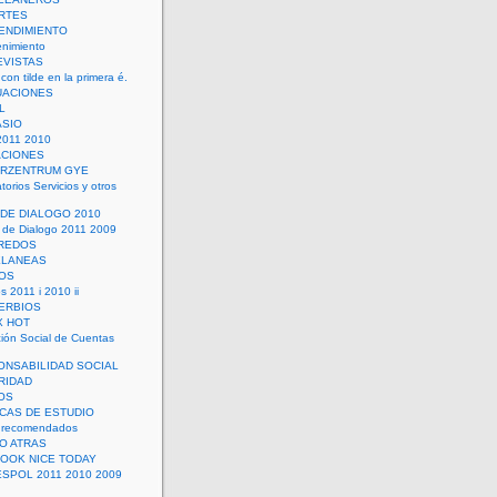
RTES
ENDIMIENTO
enimiento
EVISTAS
con tilde en la primera é.
UACIONES
L
ASIO
2011 2010
ACIONES
ERZENTRUM GYE
torios Servicios y otros
 DE DIALOGO 2010
 de Dialogo 2011 2009
CREDOS
ELANEAS
OS
s 2011 i 2010 ii
ERBIOS
X HOT
ión Social de Cuentas
ONSABILIDAD SOCIAL
RIDAD
OS
ICAS DE ESTUDIO
 recomendados
ÑO ATRAS
LOOK NICE TODAY
ESPOL 2011 2010 2009