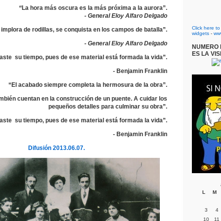
“
La hora más oscura es la más próxima a la aurora”.
- General Eloy Alfaro Delgado
Click here t
 implora de rodillas, se conquista en los campos de batalla”.
widgets
-
ww
- General Eloy Alfaro Delgado
NUMERO D
ES LA VIS
ste su tiempo, pues de ese material está formada la vida”.
- Benjamin Franklin
“El acabado siempre completa la hermosura de la obra”.
ambién cuentan en la construcción de un puente. A cuidar los
pequeños detalles para culminar su obra”.
ste su tiempo, pues de ese material está formada la vida”.
- Benjamin Franklin
Difusión 2013.06.07.
L
M
3
4
10
11