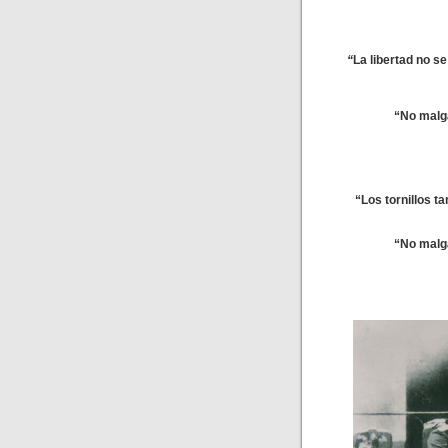
“
La libertad no se
“No malga
“Los tornillos t
“No malga