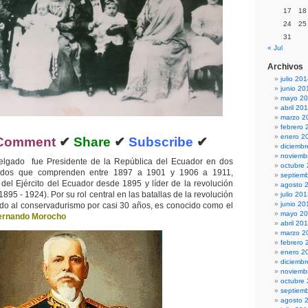
17
18
24
25
31
« Jul
Archivos
julio 20
junio 20
mayo 2
abril 20
marzo 2
febrero 
enero 2
Comment
✔
Share
✔
Subscribe
✔
diciemb
noviemb
Delgado fue Presidente de la República del Ecuador en dos
octubre
odos que comprenden entre 1897 a 1901 y 1906 a 1911,
septiem
 del Ejército del Ecuador desde 1895 y líder de la revolución
agosto 
1895 - 1924). Por su rol central en las batallas de la revolución
julio 20
junio 20
do al conservadurismo por casi 30 años, es conocido como el
mayo 2
ernando Morocho
abril 20
marzo 2
febrero 
enero 2
diciemb
noviemb
octubre
septiem
agosto 