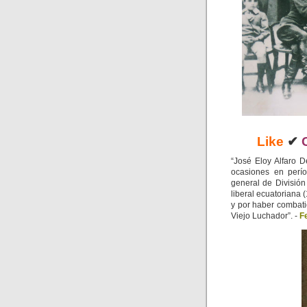
Like
✔
“José Eloy Alfaro 
ocasiones en perí
general de División
liberal ecuatoriana (
y por haber combati
Viejo Luchador”. -
F