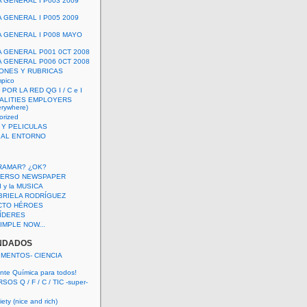
A GENERAL I P003 2009
A GENERAL I P005 2009
A GENERAL I P008 MAYO
A GENERAL P001 0CT 2008
A GENERAL P006 0CT 2008
ONES Y RUBRICAS
mpico
POR LA RED QG I / C e I
ALITIES EMPLOYERS
rywhere)
orized
 Y PELICULAS
S AL ENTORNO
RAMAR? ¿OK?
VERSO NEWSPAPER
 I y la MUSICA
BRIELA RODRÍGUEZ
CTO HÉROES
 LÍDERES
IMPLE NOW...
NDADOS
IMENTOS- CIENCIA
nte Química para todos!
OS Q / F / C / TIC -super-
ety (nice and rich)