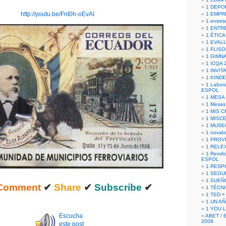
1 DEPO
http://youtu.be/FnI0h-oEvAI
1 EMPR
1 entret
1 ENTR
1 ÉTICA 
1 EVAL
1 FLISO
1 GIMN
1 ICQA 
1 INVIT
1 KIND
1 Labora
ESPOL
1 MESA
1 Mesas
1 MIS 
1 MISC
1 MUSE
1 novato
1 PROV
1 RELE
1 Rendic
ESPOL
1 RESP
1 SEGU
1 SUEÑ
Comment
✔
Share
✔
Subscribe
✔
1 TÉCN
1 TED +
1 UN A
1 YOU 
Escucha
ABET / 
2008
este post