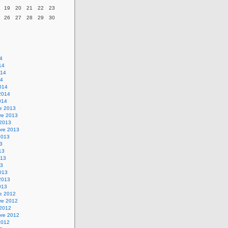
19
20
21
22
23
26
27
28
29
30
14
14
014
14
014
2014
014
re 2013
re 2013
 2013
bre 2013
2013
13
13
013
13
013
2013
013
re 2012
re 2012
 2012
bre 2012
2012