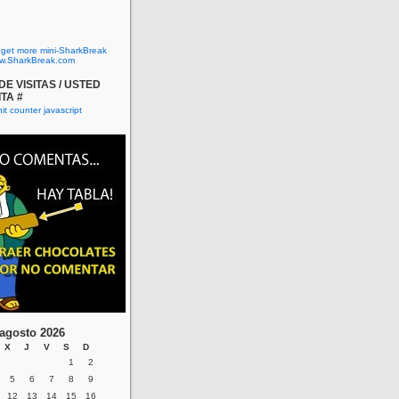
o get more mini-SharkBreak
w.SharkBreak.com
E VISITAS / USTED
ITA #
agosto 2026
X
J
V
S
D
1
2
5
6
7
8
9
12
13
14
15
16