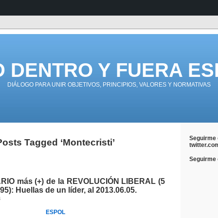
D DENTRO Y FUERA ES
DIÁLOGO PARA UNIR OBJETIVOS, PRINCIPIOS, VALORES Y NORMATIVAS
Seguirme 
Posts Tagged ‘Montecristi’
twitter.co
Seguirme e
IO más (+) de la REVOLUCIÓN LIBERAL (5
5): Huellas de un líder, al 2013.06.05.
3
ESPOL