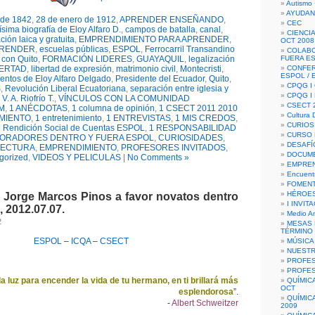
Autismo 
AYUDAN
 de 1842
,
28 de enero de 1912
,
APRENDER ENSEÑANDO
,
CEC
ísima biografía de Eloy Alfaro D.
,
campos de batalla
,
canal
,
CIENCIA
ión laica y gratuita
,
EMPRENDIMIENTO PARA APRENDER
,
OCT 2008
PRENDER
,
escuelas públicas
,
ESPOL
,
Ferrocarril Transandino
COLAB
 con Quito
,
FORMACIÓN LIDERES
,
GUAYAQUIL
,
legalización
FUERA E
BERTAD
,
libertad de expresión
,
matrimonio civil
,
Montecristi
,
CONFER
ESPOL /
ntos de Eloy Alfaro Delgado
,
Presidente del Ecuador
,
Quito
,
CPQG I 
S
,
Revolución Liberal Ecuatoriana
,
separación entre iglesia y
CPQG I
,
V. A. Riofrío T.
,
VÍNCULOS CON LA COMUNIDAD
CSECT 2
M
,
1 ANÉCDOTAS
,
1 columna de opinión
,
1 CSECT 2011 2010
Cultura D
MIENTO
,
1 entretenimiento
,
1 ENTREVISTAS
,
1 MIS CREDOS
,
CURIOS
1 Rendición Social de Cuentas ESPOL
,
1 RESPONSABILIDAD
CURSO P
ORADORES DENTRO Y FUERA ESPOL
,
CURIOSIDADES
,
DESAFÍ
 LECTURA
,
EMPRENDIMIENTO
,
PROFESORES INVITADOS
,
DOCUME
gorized
,
VIDEOS Y PELICULAS
|
No Comments »
EMPREN
Encuent
FOMENT
HÉROES
n Jorge Marcos Pinos a favor novatos dentro
I INVIT
 2012.07.07.
Medio A
2
MESAS 
TÉRMINO
ESPOL
–
ICQA
–
CSECT
MÚSICA
NUEST
PROFES
PROFES
la luz para encender la vida de tu hermano, en ti brillará más
QUÍMIC
OCT
esplendorosa
”.
QUÍMIC
-
Albert Schweitzer
2009