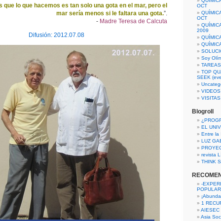
QUÍMIC
 que lo que hacemos es tan solo una gota en el mar, pero el
OCT
mar sería menos si le faltara una gota.
”.
QUÍMIC
OCT
-
Madre Teresa de Calcuta
QUÍMIC
2009
Difusión: 2012.07.08
QUÍMIC
QUÍMIC
SOLUCI
Soy Olí
TAREAS 
TOP QU
SEEK (eve
Uncateg
VIDEOS
VISITA
Blogroll
¿PROG
EL UNI
Entre la
LUZ GA
PROYE
revista
THINK S
RECOME
-EXPER
POPULAR
¡Abunda
1 RECURS
AIESEC
Asia Soci