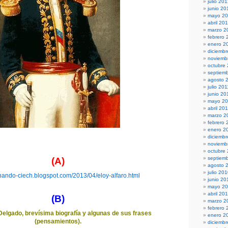
julio 20
junio 20
mayo 2
abril 20
marzo 2
febrero 
enero 2
diciembr
noviemb
octubre
septiem
agosto 
julio 201
junio 20
mayo 20
abril 20
marzo 2
febrero 
enero 2
diciemb
noviemb
octubre
septiem
(A)
agosto 
julio 20
ernando-ciech.blogspot.com/2013/04/eloy-alfaro.html
junio 20
mayo 2
abril 20
(B)
marzo 2
febrero 
Delgado, brevísima biografía y algunas de sus frases
enero 2
(pensamientos).
diciemb