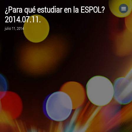
¿Para qué estudiar en la ESPOL?
HOME
2014.07.11.
julio 11, 2014
CATEGORÍAS
IR A
VISITA EL SITIO WEB