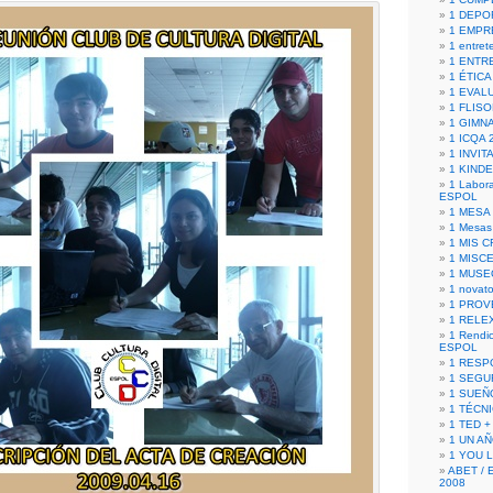
1 DEPO
1 EMPR
1 entret
1 ENTR
1 ÉTICA 
1 EVAL
1 FLISO
1 GIMN
1 ICQA 
1 INVIT
1 KIND
1 Labora
ESPOL
1 MESA
1 Mesas
1 MIS 
1 MISC
1 MUSE
1 novato
1 PROV
1 RELE
1 Rendic
ESPOL
1 RESP
1 SEGU
1 SUEÑ
1 TÉCN
1 TED +
1 UN A
1 YOU 
ABET / 
2008