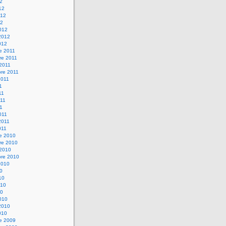
12
12
012
12
012
2012
012
e 2011
re 2011
 2011
bre 2011
2011
1
11
11
11
011
2011
011
re 2010
re 2010
 2010
bre 2010
2010
10
10
010
10
010
2010
010
re 2009