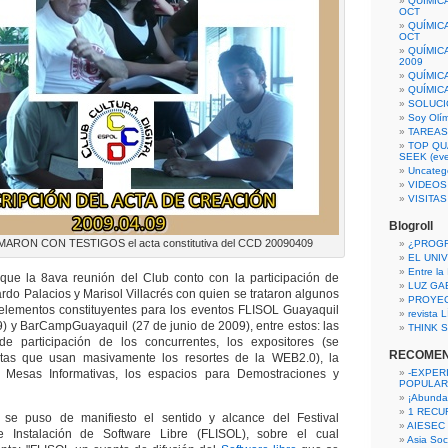
QUÍMIC
OCT
QUÍMIC
OCT
QUÍMIC
2009
QUÍMIC
QUÍMIC
SOLUCI
Soy Olí
TAREAS 
TOP QU
SEEK (eve
Uncateg
VIDEOS
VISITA
Blogroll
RON CON TESTIGOS el acta constitutiva del CCD 20090409
¿PROG
EL UNI
Entre la
que la 8ava reunión del Club conto con la participación de
LUZ GA
rdo Palacios y Marisol Villacrés con quien se trataron algunos
PROYE
lementos constituyentes para los eventos FLISOL Guayaquil
revista
9) y BarCampGuayaquil (27 de junio de 2009), entre estos: las
THINK S
e participación de los concurrentes, los expositores (se
RECOME
istas que usan masivamente los resortes de la WEB2.0), la
s Mesas Informativas, los espacios para Demostraciones y
-EXPER
POPULAR
¡Abunda
1 RECURS
e se puso de manifiesto el sentido y alcance del Festival
AIESEC
e Instalación de Software Libre (FLISOL), sobre el cual
Asia Soci