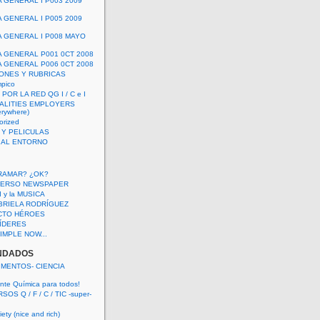
A GENERAL I P003 2009
A GENERAL I P005 2009
A GENERAL I P008 MAYO
A GENERAL P001 0CT 2008
A GENERAL P006 0CT 2008
ONES Y RUBRICAS
mpico
POR LA RED QG I / C e I
ALITIES EMPLOYERS
rywhere)
orized
 Y PELICULAS
S AL ENTORNO
RAMAR? ¿OK?
VERSO NEWSPAPER
 I y la MUSICA
BRIELA RODRÍGUEZ
CTO HÉROES
 LÍDERES
IMPLE NOW...
NDADOS
IMENTOS- CIENCIA
nte Química para todos!
OS Q / F / C / TIC -super-
ety (nice and rich)