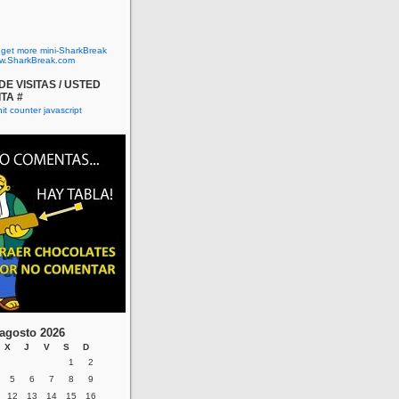
o get more mini-SharkBreak
w.SharkBreak.com
E VISITAS / USTED
ITA #
agosto 2026
X
J
V
S
D
1
2
5
6
7
8
9
12
13
14
15
16