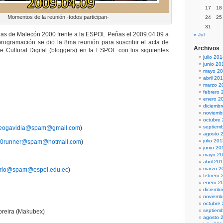
17
18
Momentos de la reunión -todos participan-
24
25
31
das de Malecón 2000 frente a la ESPOL Peñas el 2009.04.09 a
« Jul
rogramación se dio la 8ma reunión para suscribir el acta de
Archivos
e Cultural Digital (bloggers) en la ESPOL con los siguientes
julio 20
junio 20
mayo 2
abril 20
marzo 2
febrero 
enero 2
diciemb
noviemb
octubre
septiem
leogavidia@spam@gmail.com
)
agosto 
julio 20
10runner@spam@hotmail.com
)
junio 20
mayo 2
abril 20
marzo 2
ofrio@spam@espol.edu.ec
)
febrero 
enero 2
diciemb
noviemb
octubre
septiem
reira (Makubex)
agosto 