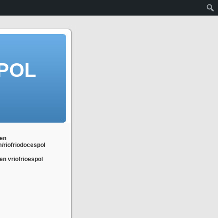
POL
en
m/riofriodocespol
n vriofrioespol