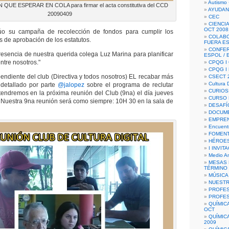
Autismo 
UE ESPERAR EN COLA para firmar el acta constitutiva del CCD
AYUDAN
20090409
CEC
CIENCIA
OCT 2008
núo su campaña de recolección de fondos para cumplir los
COLAB
os de aprobación de los estatutos.
FUERA E
CONFER
resencia de nuestra querida colega Luz Marina para planificar
ESPOL /
ntre nosotros."
CPQG I 
CPQG I
ndiente del club (Directiva y todos nosotros) EL recabar más
CSECT 2
Cultura D
 detallado por parte
@jalopez
sobre el programa de reclutar
CURIOS
endremos en la próxima reunión del Club (9na) el día jueves
CURSO P
. Nuestra 9na reunión será como siempre: 10H 30 en la sala de
DESAFÍ
DOCUME
EMPREN
Encuent
FOMENT
HÉROES
I INVIT
Medio A
MESAS 
TÉRMINO
MÚSICA
NUEST
PROFES
PROFES
QUÍMIC
OCT
QUÍMIC
2009