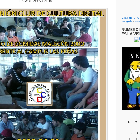
ESPOL 2009.04.09
Click here t
widgets
-
ww
NUMERO D
ES LA VIS
L
M
3
4
10
11