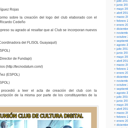
julio 20
junio 20
mayo 2
ríguez Rojas
abril 20
marzo 2
formo sobre la creación del logo del club elaborado con el
febrero 
 Ricardo Cedeño
enero 2
diciembr
xpreso su agrado al resaltar que al Club se incorporan nuevos
noviemb
octubre
septiem
 (Coordinadora del FLISOL Guayaquil)
agosto 
julio 201
ESPOL)
junio 20
mayo 20
Director de Fundapi)
abril 20
marzo 2
os (http://tecnodatum.com/)
febrero 
enero 2
óñez (ESPOL)
diciemb
noviemb
ESPOL)
octubre
septiem
 procedió a leer el acta de creación del club con la
agosto 
scripción de la misma por parte de los constituyentes de la
julio 20
junio 20
mayo 2
abril 20
marzo 2
febrero 
enero 2
diciemb