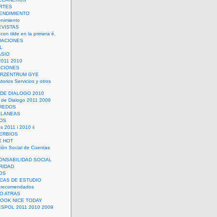
RTES
ENDIMIENTO
enimiento
EVISTAS
con tilde en la primera é.
UACIONES
L
ASIO
2011 2010
ACIONES
ERZENTRUM GYE
torios Servicios y otros
 DE DIALOGO 2010
 de Dialogo 2011 2009
CREDOS
ELANEAS
OS
s 2011 i 2010 ii
ERBIOS
X HOT
ión Social de Cuentas
ONSABILIDAD SOCIAL
RIDAD
OS
ICAS DE ESTUDIO
 recomendados
ÑO ATRAS
LOOK NICE TODAY
ESPOL 2011 2010 2009