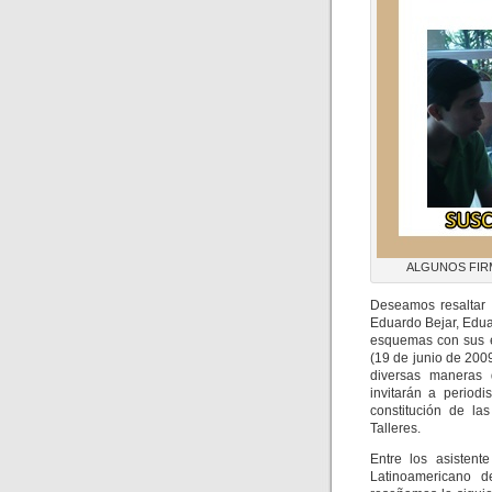
ALGUNOS FIRMA
Deseamos resaltar 
Eduardo Bejar, Edua
esquemas con sus e
(19 de junio de 200
diversas maneras d
invitarán a period
constitución de la
Talleres.
Entre los asistent
Latinoamericano d