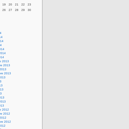
19
20
21
22
23
26
27
28
29
30
14
14
014
14
014
2014
014
re 2013
re 2013
 2013
bre 2013
2013
13
13
013
13
013
2013
013
re 2012
re 2012
 2012
bre 2012
2012