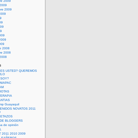
re 2009
 2009
bre 2009
2009
09
09
009
09
009
2009
009
re 2008
re 2008
 2008
s
 ES USTED? QUEREMOS
RLO
 SOY?
UNIAPAC
AM
DOTAS
TERAPIA
ANTIAS
mp Guayaquil
VENIDOS NOVATOS 2011
9
SETAZOS
 DE BLOGGERS
a de opinión
L
 2011 2010 2009
PLEAÑEROS