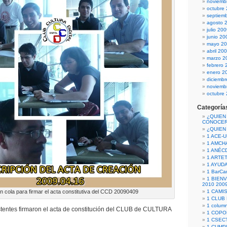
noviemb
octubre
septiem
agosto 
julio 20
junio 20
mayo 2
abril 20
marzo 2
febrero 
enero 2
diciemb
noviemb
octubre
Categoría
¿QUIEN
CONOCE
¿QUIEN
1 ACE-
1 AMCH
1 ANÉC
1 ARTE
1 AYUD
1 BarCa
1 BIEN
2010 200
n cola para firmar el acta constitutiva del CCD 20090409
1 CAMI
1 CLUB
1 column
stentes firmaron el acta de constitución del CLUB de CULTURA
1 COPO
1 CSECT
1 CUM