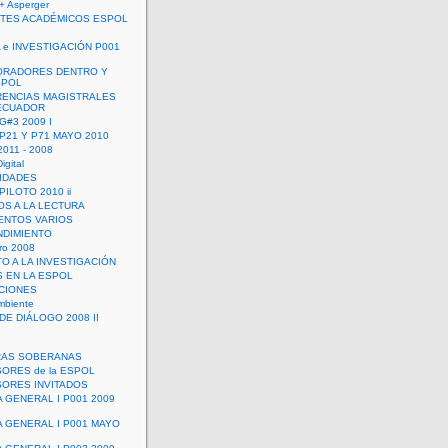
+ Asperger
TES ACADÉMICOS ESPOL
 e INVESTIGACIÓN P001
ORADORES DENTRO Y
SPOL
ENCIAS MAGISTRALES
 ECUADOR
G#3 2009 I
 P21 Y P71 MAYO 2010
011 - 2008
igital
IDADES
ILOTO 2010 ii
OS A LA LECTURA
NTOS VARIOS
DIMIENTO
ro 2008
O A LA INVESTIGACIÓN
 EN LA ESPOL
ACIONES
mbiente
DE DIÁLOGO 2008 II
RAS SOBERANAS
ORES de la ESPOL
ORES INVITADOS
A GENERAL I P001 2009
A GENERAL I P001 MAYO