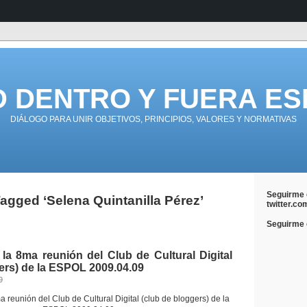
D DENTRO Y FUERA ES
DIÁLOGO PARA UNIR OBJETIVOS, PRINCIPIOS, VALORES Y NORMATIVAS
Seguirme 
agged ‘Selena Quintanilla Pérez’
twitter.co
Seguirme e
la 8ma reunión del Club de Cultural Digital
ers) de la ESPOL 2009.04.09
9
a reunión del Club de Cultural Digital (club de bloggers) de la