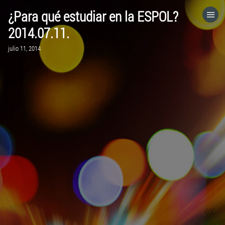
¿Para qué estudiar en la ESPOL?
HOME
2014.07.11.
julio 11, 2014
CATEGORÍAS
IR A
VISITA EL SITIO WEB